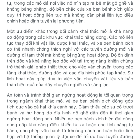
tự, trong các mỏ đá nơi việc nổ mìn tạo ra bề mặt gồ ghề và
không bằng phẳng, độ bền chắc của xe ben bánh xích giúp
duy trì hoạt động liên tục mà không cần phải liên tục điều
chỉnh hoặc định tuyến lại phương tiện.
Một ưu điểm khác trong bối cảnh khai thác mỏ là khả năng
cơ động trong các khu vực khai thác năng động. Các mỏ liên
tục thay đổi khi vật liệu được khai thác, và xe ben bánh xích
có thể nhanh chóng thích nghi với các tuyến đường mới và
đường đi tạm thời mà không bị ngừng hoạt động. Độ ổn định
trên dốc và khả năng leo dốc với tải trọng nặng khiến chúng
trở thành giải pháp thiết thực cho việc vận chuyển trong các
tầng khai thác, đường dốc và các địa hình phức tạp khác. Sự
linh hoạt này giúp duy trì việc vận chuyển vật liệu và bảo
toàn hiệu quả của dây chuyền nghiền và sàng lọc.
An toàn và tránh thời gian ngừng hoạt động là tối quan trọng
trong ngành khai thác mỏ, và xe ben bánh xích đóng góp
tích cực vào cả hai khía cạnh này. Giảm thiểu các sự cố trượt
bánh và hư hỏng do địa hình gồ ghề dẫn đến ít thời gian
ngừng hoạt động hơn. Nhiều xe ben bánh xích hiện đại cũng
cung cấp khả năng điều khiển từ xa hoặc các tính năng tự
hành, cho phép vận hành từ khoảng cách an toàn hoặc tích
hợp với hệ thống quản lý đội xe để tối ưu hóa tuyến đường