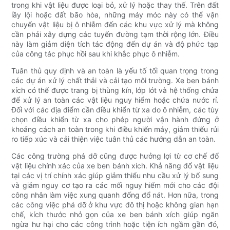
trong khi vật liệu được loại bỏ, xử lý hoặc thay thế. Trên đất
lầy lội hoặc đất bão hòa, những máy móc này có thể vận
chuyển vật liệu bị ô nhiễm đến các khu vực xử lý mà không
cần phải xây dựng các tuyến đường tạm thời rộng lớn. Điều
này làm giảm diện tích tác động đến dự án và độ phức tạp
của công tác phục hồi sau khi khắc phục ô nhiễm.
Tuân thủ quy định và an toàn là yếu tố tối quan trọng trong
các dự án xử lý chất thải và cải tạo môi trường. Xe ben bánh
xích có thể được trang bị thùng kín, lớp lót và hệ thống chứa
để xử lý an toàn các vật liệu nguy hiểm hoặc chứa nước rỉ.
Đối với các địa điểm cần điều khiển từ xa do ô nhiễm, các tùy
chọn điều khiển từ xa cho phép người vận hành đứng ở
khoảng cách an toàn trong khi điều khiển máy, giảm thiểu rủi
ro tiếp xúc và cải thiện việc tuân thủ các hướng dẫn an toàn.
Các công trường phá dỡ cũng được hưởng lợi từ cơ chế đổ
vật liệu chính xác của xe ben bánh xích. Khả năng đổ vật liệu
tại các vị trí chính xác giúp giảm thiểu nhu cầu xử lý bổ sung
và giảm nguy cơ tạo ra các mối nguy hiểm mới cho các đội
công nhân làm việc xung quanh đống đổ nát. Hơn nữa, trong
các công việc phá dỡ ở khu vực đô thị hoặc không gian hạn
chế, kích thước nhỏ gọn của xe ben bánh xích giúp ngăn
ngừa hư hại cho các công trình hoặc tiện ích ngầm gần đó,