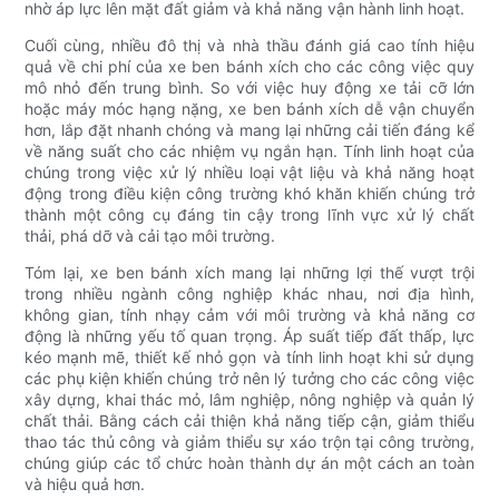
nhờ áp lực lên mặt đất giảm và khả năng vận hành linh hoạt.
Cuối cùng, nhiều đô thị và nhà thầu đánh giá cao tính hiệu
quả về chi phí của xe ben bánh xích cho các công việc quy
mô nhỏ đến trung bình. So với việc huy động xe tải cỡ lớn
hoặc máy móc hạng nặng, xe ben bánh xích dễ vận chuyển
hơn, lắp đặt nhanh chóng và mang lại những cải tiến đáng kể
về năng suất cho các nhiệm vụ ngắn hạn. Tính linh hoạt của
chúng trong việc xử lý nhiều loại vật liệu và khả năng hoạt
động trong điều kiện công trường khó khăn khiến chúng trở
thành một công cụ đáng tin cậy trong lĩnh vực xử lý chất
thải, phá dỡ và cải tạo môi trường.
Tóm lại, xe ben bánh xích mang lại những lợi thế vượt trội
trong nhiều ngành công nghiệp khác nhau, nơi địa hình,
không gian, tính nhạy cảm với môi trường và khả năng cơ
động là những yếu tố quan trọng. Áp suất tiếp đất thấp, lực
kéo mạnh mẽ, thiết kế nhỏ gọn và tính linh hoạt khi sử dụng
các phụ kiện khiến chúng trở nên lý tưởng cho các công việc
xây dựng, khai thác mỏ, lâm nghiệp, nông nghiệp và quản lý
chất thải. Bằng cách cải thiện khả năng tiếp cận, giảm thiểu
thao tác thủ công và giảm thiểu sự xáo trộn tại công trường,
chúng giúp các tổ chức hoàn thành dự án một cách an toàn
và hiệu quả hơn.