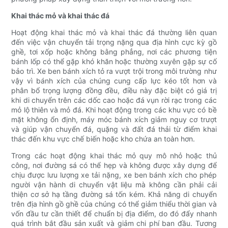
Khai thác mỏ và khai thác đá
Hoạt động khai thác mỏ và khai thác đá thường liên quan
đến việc vận chuyển tải trọng nặng qua địa hình cực kỳ gồ
ghề, tơi xốp hoặc không bằng phẳng, nơi các phương tiện
bánh lốp có thể gặp khó khăn hoặc thường xuyên gặp sự cố
bảo trì. Xe ben bánh xích tỏ ra vượt trội trong môi trường như
vậy vì bánh xích của chúng cung cấp lực kéo tốt hơn và
phân bổ trọng lượng đồng đều, điều này đặc biệt có giá trị
khi di chuyển trên các dốc cao hoặc đá vụn rời rạc trong các
mỏ lộ thiên và mỏ đá. Khi hoạt động trong các khu vực có bề
mặt không ổn định, máy móc bánh xích giảm nguy cơ trượt
và giúp vận chuyển đá, quặng và đất đá thải từ điểm khai
thác đến khu vực chế biến hoặc kho chứa an toàn hơn.
Trong các hoạt động khai thác mỏ quy mô nhỏ hoặc thủ
công, nơi đường sá có thể hẹp và không được xây dựng để
chịu được lưu lượng xe tải nặng, xe ben bánh xích cho phép
người vận hành di chuyển vật liệu mà không cần phải cải
thiện cơ sở hạ tầng đường sá tốn kém. Khả năng di chuyển
trên địa hình gồ ghề của chúng có thể giảm thiểu thời gian và
vốn đầu tư cần thiết để chuẩn bị địa điểm, do đó đẩy nhanh
quá trình bắt đầu sản xuất và giảm chi phí ban đầu. Tương