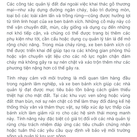
Các công tác quản lý đất đai ngoài việc khai thác gỗ thương
mại—như xây dựng đường ngăn cháy, bảo trì đường mòn,
loại bỏ các loài xâm lấn và trồng rừng—cũng được hưởng lợi
từ tính linh hoạt của xe ben bánh xích. Những cỗ máy này có
thể vận chuyển đất, mùn, cây giống và dụng cụ đến những
nơi khó tiếp cận, và chúng có thể được trang bị thêm các
phụ kiện như tời, cần cẩu hoặc dụng cụ quản lý tán lá để mở
rộng chức năng. Trong mùa cháy rừng, xe ben bánh xích có
thể được triển khai để giúp tạo ra các không gian phòng thủ
hoặc vận chuyển vật liệu cho các nỗ lực ngăn chặn đám
cháy mà không gây ra sự nén chặt và xáo trộn thêm như các
phương tiện nặng hơn có thể gây ra.
Tính nhạy cảm với môi trường là mối quan tâm hàng đầu
trong ngành lâm nghiệp, và xe ben bánh xích giúp các nhà
quản lý đạt được mục tiêu bảo tồn bằng cách giảm thiểu
thiệt hại cho mặt đất. Tại các khu vực ven sông hoặc vùng
đất than bùn, nơi sự nén chặt có thể làm thay đổi đáng kể hệ
thống thủy văn và thảm thực vật, sự tiếp xúc áp lực thấp của
bánh xích làm giảm rủi ro cho các hệ sinh thái mong manh
này. Tính năng này đặc biệt có giá trị đối với các nhà quản lý
rừng chịu trách nhiệm đáp ứng các tiêu chuẩn chứng nhận
hoặc tuân thủ các yêu cầu quy định về bảo vệ môi trường
sống và quản lý lưu vực sông.