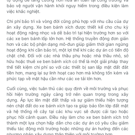
bảo vệ người vận hành khỏi nguy hiểm trong điều kiện làm
việc khắc nghiệt.
Chi phí bảo trì và vòng đời cũng phù hợp với nhu cầu của dự
án xây dựng. Xe ben bánh xích được thiết kế cho chu kỳ
hoạt động nặng nhọc và dễ bảo trì tại hiện trường hơn so với
các xe ben bánh lốp lớn hơn. Hệ thống truyền động đơn giản
hơn và các bộ phận dạng mô-đun giúp giảm thời gian ngừng
hoạt động khi cần bảo trì, một lợi thế khi các dự án có tiến độ
chặt chẽ. Đối với các nhà thầu phụ hoặc nhà thầu nhỏ, sở
hữu hoặc thuê xe ben bánh xích có thể là một giải pháp thay
thế tiết kiệm chi phí so với các thiết bị san lấp mặt đất đắt
tiền hơn, mang lại sự linh hoạt cao hơn mà không tốn kém và
phức tạp về mặt hậu cần như các xe tải lớn hơn.
Cuối cùng, việc tuân thủ các quy định về môi trường và phục
hồi hiện trường ngày càng trở nên quan trọng trong xây
dựng. Áp lực lên mặt đất thấp và sự giảm thiểu hiện tượng
nén chặt đất do xe bánh xích tạo ra giúp bảo tồn lớp đất mặt
và hệ thống rễ cây tại các khu vực sẽ được cải tạo hoặc
phục hồi cảnh quan. Điều này làm cho xe ben bánh xích trở
thành một lựa chọn hấp dẫn cho các dự án có yêu cầu giảm
thiểu tác động môi trường hoặc những dự án hướng đến các
phương pháp xây dựng thân thiện với môi trường hơn.