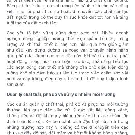
Bằng cách sử dụng các phương tiện bánh xích cho các công
việc như rải phân hữu cơ hoặc di chuyển các chất cải tạo
đất, người trồng có thể duy trì sức khỏe đất tốt hơn và tăng
tuổi thọ của đất canh tác.
Các yếu tố bền vững cũng được xem xét. Nhiều doanh
nghiệp nông nghiệp hướng đến việc giảm tiêu thụ năng
lượng và khí thải; thiết bị nhẹ hơn, hiệu quả hơn giúp giảm
nhu cầu xây dựng đường sá hoặc vận chuyển hàng nặng
góp phần đạt được các mục tiêu này. Khi các trang trại phải
hoạt động trong mùa mưa hoặc sau bão, khả năng tiếp tục
các hoạt động cần thiết mà không cần chờ điều kiện đồng
ruộng khô ráo đảm bảo sự liên tục trong việc chăm sóc vật
nuôi và cây trồng, điều này rất cần thiết để duy trì lịch trình
sản xuất.
Quản lý chất thải, phá dỡ và xử lý ô nhiễm môi trường
Các dự án quản lý chất thải, phá dỡ và phục hồi môi trường
thường liên quan đến việc xử lý các vật liệu cồng kềnh,
không đều và đôi khi nguy hiểm trên các khu vực không ổn
định hoặc lộn xộn. Xe ben bánh xích đặc biệt hữu ích trong
những trường hợp này vì chúng có thể di chuyển trên các
khu vực đầy đổ nát, đất mềm và bề mặt không bằng phẳng,