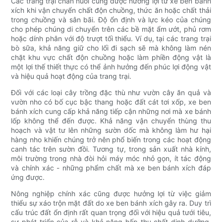
Các trang trại chăn nuôi cũng được hưởng lợi từ xe ben bánh
xích khi vận chuyển chất độn chuồng, thức ăn hoặc chất thải
trong chuồng và sân bãi. Độ ổn định và lực kéo của chúng
cho phép chúng di chuyển trên các bề mặt ẩm ướt, phủ rơm
hoặc dính phân với độ trượt tối thiểu. Ví dụ, tại các trang trại
bò sữa, khả năng giữ cho lối đi sạch sẽ mà không làm nén
chặt khu vực chất độn chuồng hoặc làm phiền động vật là
một lợi thế thiết thực có thể ảnh hưởng đến phúc lợi động vật
và hiệu quả hoạt động của trang trại.
Đối với các loại cây trồng đặc thù như vườn cây ăn quả và
vườn nho có bố cục bậc thang hoặc đất cát tơi xốp, xe ben
bánh xích cung cấp khả năng tiếp cận những nơi mà xe bánh
lốp không thể đến được. Khả năng vận chuyển thùng thu
hoạch và vật tư lên những sườn dốc mà không làm hư hại
hàng nho khiến chúng trở nên phổ biến trong các hoạt động
canh tác trên sườn đồi. Tương tự, trong sản xuất nhà kính,
môi trường trong nhà đòi hỏi máy móc nhỏ gọn, ít tác động
và chính xác - những phẩm chất mà xe ben bánh xích đáp
ứng được.
Nông nghiệp chính xác cũng được hưởng lợi từ việc giảm
thiểu sự xáo trộn mặt đất do xe ben bánh xích gây ra. Duy trì
cấu trúc đất ổn định rất quan trọng đối với hiệu quả tưới tiêu,
sự phát triển của rễ và khả năng hấp thụ chất dinh dưỡng.