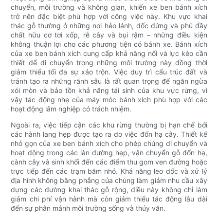
chuyển, môi trường và không gian, khiến xe ben bánh xích
trở nên đặc biệt phù hợp với công việc này. Khu vực khai
thác gỗ thường ở những nơi hẻo lánh, dốc đứng và phủ đầy
chất hữu cơ tơi xốp, rễ cây và bụi rậm – những điều kiện
không thuận lợi cho các phương tiện có bánh xe. Bánh xích
của xe ben bánh xích cung cấp khả năng nổi và lực kéo cần
thiết để di chuyển trong những môi trường này đồng thời
giảm thiểu tối đa sự xáo trộn. Việc duy trì cấu trúc đất và
tránh tạo ra những rãnh sâu là rất quan trọng để ngăn ngừa
xói mòn và bảo tồn khả năng tái sinh của khu vực rừng, vì
vậy tác động nhẹ của máy móc bánh xích phù hợp với các
hoạt động lâm nghiệp có trách nhiệm.
Ngoài ra, việc tiếp cận các khu rừng thường bị hạn chế bởi
các hành lang hẹp được tạo ra do việc đốn hạ cây. Thiết kế
nhỏ gọn của xe ben bánh xích cho phép chúng di chuyển và
hoạt động trong các làn đường hẹp, vận chuyển gỗ đốn hạ,
cành cây và sinh khối đến các điểm thu gom ven đường hoặc
trực tiếp đến các trạm băm nhỏ. Khả năng leo dốc và xử lý
địa hình không bằng phẳng của chúng làm giảm nhu cầu xây
dựng các đường khai thác gỗ rộng, điều này không chỉ làm
giảm chi phí vận hành mà còn giảm thiểu tác động lâu dài
đến sự phân mảnh môi trường sống và thủy văn.