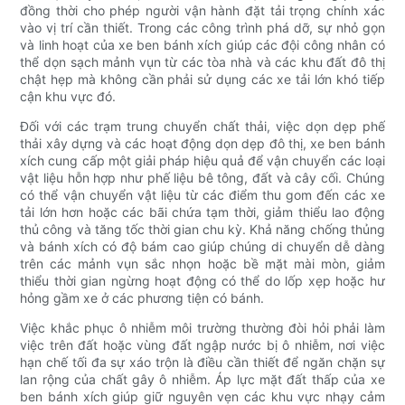
đồng thời cho phép người vận hành đặt tải trọng chính xác
vào vị trí cần thiết. Trong các công trình phá dỡ, sự nhỏ gọn
và linh hoạt của xe ben bánh xích giúp các đội công nhân có
thể dọn sạch mảnh vụn từ các tòa nhà và các khu đất đô thị
chật hẹp mà không cần phải sử dụng các xe tải lớn khó tiếp
cận khu vực đó.
Đối với các trạm trung chuyển chất thải, việc dọn dẹp phế
thải xây dựng và các hoạt động dọn dẹp đô thị, xe ben bánh
xích cung cấp một giải pháp hiệu quả để vận chuyển các loại
vật liệu hỗn hợp như phế liệu bê tông, đất và cây cối. Chúng
có thể vận chuyển vật liệu từ các điểm thu gom đến các xe
tải lớn hơn hoặc các bãi chứa tạm thời, giảm thiểu lao động
thủ công và tăng tốc thời gian chu kỳ. Khả năng chống thủng
và bánh xích có độ bám cao giúp chúng di chuyển dễ dàng
trên các mảnh vụn sắc nhọn hoặc bề mặt mài mòn, giảm
thiểu thời gian ngừng hoạt động có thể do lốp xẹp hoặc hư
hỏng gầm xe ở các phương tiện có bánh.
Việc khắc phục ô nhiễm môi trường thường đòi hỏi phải làm
việc trên đất hoặc vùng đất ngập nước bị ô nhiễm, nơi việc
hạn chế tối đa sự xáo trộn là điều cần thiết để ngăn chặn sự
lan rộng của chất gây ô nhiễm. Áp lực mặt đất thấp của xe
ben bánh xích giúp giữ nguyên vẹn các khu vực nhạy cảm