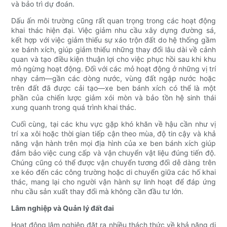
và bảo trì dự đoán.
Dấu ấn môi trường cũng rất quan trọng trong các hoạt động
khai thác hiện đại. Việc giảm nhu cầu xây dựng đường sá,
kết hợp với việc giảm thiểu sự xáo trộn đất do hệ thống gầm
xe bánh xích, giúp giảm thiểu những thay đổi lâu dài về cảnh
quan và tạo điều kiện thuận lợi cho việc phục hồi sau khi khu
mỏ ngừng hoạt động. Đối với các mỏ hoạt động ở những vị trí
nhạy cảm—gần các dòng nước, vùng đất ngập nước hoặc
trên đất đã được cải tạo—xe ben bánh xích có thể là một
phần của chiến lược giảm xói mòn và bảo tồn hệ sinh thái
xung quanh trong quá trình khai thác.
Cuối cùng, tại các khu vực gặp khó khăn về hậu cần như vị
trí xa xôi hoặc thời gian tiếp cận theo mùa, độ tin cậy và khả
năng vận hành trên mọi địa hình của xe ben bánh xích giúp
đảm bảo việc cung cấp và vận chuyển vật liệu đúng tiến độ.
Chúng cũng có thể được vận chuyển tương đối dễ dàng trên
xe kéo đến các công trường hoặc di chuyển giữa các hố khai
thác, mang lại cho người vận hành sự linh hoạt để đáp ứng
nhu cầu sản xuất thay đổi mà không cần đầu tư lớn.
Lâm nghiệp và Quản lý đất đai
Hoạt động lâm nghiệp đặt ra nhiều thách thức về khả năng di