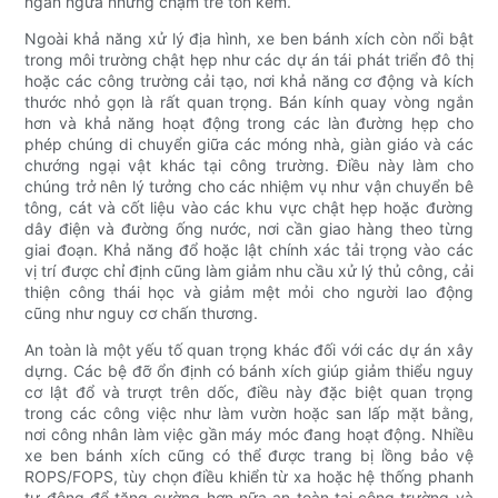
ngăn ngừa những chậm trễ tốn kém.
Ngoài khả năng xử lý địa hình, xe ben bánh xích còn nổi bật
trong môi trường chật hẹp như các dự án tái phát triển đô thị
hoặc các công trường cải tạo, nơi khả năng cơ động và kích
thước nhỏ gọn là rất quan trọng. Bán kính quay vòng ngắn
hơn và khả năng hoạt động trong các làn đường hẹp cho
phép chúng di chuyển giữa các móng nhà, giàn giáo và các
chướng ngại vật khác tại công trường. Điều này làm cho
chúng trở nên lý tưởng cho các nhiệm vụ như vận chuyển bê
tông, cát và cốt liệu vào các khu vực chật hẹp hoặc đường
dây điện và đường ống nước, nơi cần giao hàng theo từng
giai đoạn. Khả năng đổ hoặc lật chính xác tải trọng vào các
vị trí được chỉ định cũng làm giảm nhu cầu xử lý thủ công, cải
thiện công thái học và giảm mệt mỏi cho người lao động
cũng như nguy cơ chấn thương.
An toàn là một yếu tố quan trọng khác đối với các dự án xây
dựng. Các bệ đỡ ổn định có bánh xích giúp giảm thiểu nguy
cơ lật đổ và trượt trên dốc, điều này đặc biệt quan trọng
trong các công việc như làm vườn hoặc san lấp mặt bằng,
nơi công nhân làm việc gần máy móc đang hoạt động. Nhiều
xe ben bánh xích cũng có thể được trang bị lồng bảo vệ
ROPS/FOPS, tùy chọn điều khiển từ xa hoặc hệ thống phanh
tự động để tăng cường hơn nữa an toàn tại công trường và