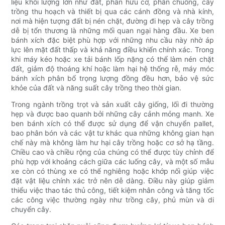
liệu khối lượng lớn như đất, phân hữu cơ, phân chuồng, cây
trồng thu hoạch và thiết bị qua các cánh đồng và nhà kính,
nơi mà hiện tượng đất bị nén chặt, đường đi hẹp và cây trồng
dễ bị tổn thương là những mối quan ngại hàng đầu. Xe ben
bánh xích đặc biệt phù hợp với những nhu cầu này nhờ áp
lực lên mặt đất thấp và khả năng điều khiển chính xác. Trong
khi máy kéo hoặc xe tải bánh lốp nặng có thể làm nén chặt
đất, giảm độ thoáng khí hoặc làm hại hệ thống rễ, máy móc
bánh xích phân bổ trọng lượng đồng đều hơn, bảo vệ sức
khỏe của đất và năng suất cây trồng theo thời gian.
Trong ngành trồng trọt và sản xuất cây giống, lối đi thường
hẹp và được bao quanh bởi những cây cảnh mỏng manh. Xe
ben bánh xích có thể được sử dụng để vận chuyển pallet,
bao phân bón và các vật tư khác qua những không gian hạn
chế này mà không làm hư hại cây trồng hoặc cơ sở hạ tầng.
Chiều cao và chiều rộng của chúng có thể được tùy chỉnh để
phù hợp với khoảng cách giữa các luống cây, và một số mẫu
xe còn có thùng xe có thể nghiêng hoặc khớp nối giúp việc
đặt vật liệu chính xác trở nên dễ dàng. Điều này giúp giảm
thiểu việc thao tác thủ công, tiết kiệm nhân công và tăng tốc
các công việc thường ngày như trồng cây, phủ mùn và di
chuyển cây.