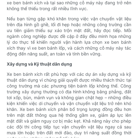
xe ben bánh xích và tại sao những cỗ máy này đang trở nên
không thể thiếu trong rất nhiều lĩnh vực.
Nếu bạn từng gặp khó khăn trong việc vận chuyển vật liệu
trên địa hình gồ ghề, lối đi hẹp hoặc những công trường cần
ưu tiên giảm thiểu sự xáo trộn mặt đất, hãy đọc tiếp. Mỗi
ngành công nghiệp được đề cập ở đây đều minh họa những
lý do thực tế khiến người vận hành lựa chọn xe ben bánh
xích thay vì xe ben bánh lốp, và cách những cỗ máy này tác
động đến năng suất, an toàn và tính bền vững.
Xây dựng và Kỹ thuật dân dụng
Xe ben bánh xích rất phù hợp với các dự án xây dựng và kỹ
thuật dân dụng vì chúng giải quyết được nhiều thách thức tại
công trường mà các phương tiện bánh lốp không thể. Công
trường xây dựng thường có địa hình không bằng phẳng, đất
tơi xốp, bùn, mảnh vụn và không gian chật hẹp – những điều
kiện khiến việc di chuyển và vận chuyển vật liệu trở nên khó
khăn. Xe ben bánh xích phân bổ trọng lượng đồng đều hơn
trên mặt đất thông qua hệ thống gầm xe, giảm áp lực lên
mặt đất và giảm nguy cơ bị mắc kẹt. Khả năng này cho phép
các đội thi công tiếp tục vận chuyển vật liệu ngay cả sau
mưa lớn hoặc trên đất mới đào, duy trì năng suất đồng thời