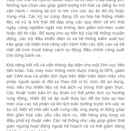
Những lựa chọn này giúp giảm lượng khí thải và tiếng ồn khi
vận hành – những lợi ích to lớn cho các dự án đô thị hoặc
trong nhà. Các kỹ sư cũng đang tối ưu hóa hệ thống nhiên
liệu và xử lý khí thải để đáp ứng các quy định về khí thải
ngày càng nghiêm ngặt mà không làm giảm mô-men xoắn
hoặc độ tin cậy. Bổ sung cho sự tiến bộ của hệ thống truyền
động, các bộ điều khiển điện tử và hệ thống kiểm soát lực
kéo giúp cải thiện khả năng vận hành trên các dốc cao và bề
mặt dễ trơn trượt bằng cách tự động điều chỉnh công suất
cho từng bánh xe.
Khả năng kết nối và viễn thông đại diện cho một lĩnh vực tiên
tiến khác. Các máy móc thông minh được trang bị GPS, giám
sát CAN-bus và phân tích dựa trên điện toán đám mây cho
phép người quản lý đội xe theo dõi vị trí, mức độ sử dụng,
mức tiêu thụ nhiên liệu và mã dịch vụ trong thời gian thực.
Các thuật toán bảo trì dự đoán có thể phân tích xu hướng
rung động, nhiệt độ và áp suất thủy lực để dự báo sự hao
mòn của các bộ phận và lên lịch bảo dưỡng trước khi xảy ra
sự cố. Một số nhà sản xuất cung cấp ứng dụng di động giúp
đơn giản hóa việc yêu cầu dịch vụ, đặt hàng phụ tùng và
điều phối kỹ thuật viên. Các hệ thống như vậy giúp giảm thời
gian ngừng hoạt động ngoài kế hoạch và có thể giảm đáng