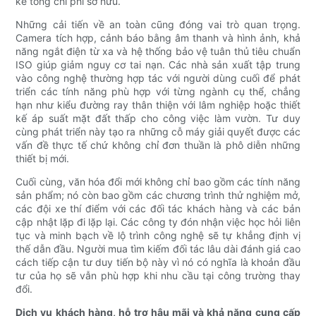
kể tổng chi phí sở hữu.
Những cải tiến về an toàn cũng đóng vai trò quan trọng.
Camera tích hợp, cảnh báo bằng âm thanh và hình ảnh, khả
năng ngắt điện từ xa và hệ thống bảo vệ tuân thủ tiêu chuẩn
ISO giúp giảm nguy cơ tai nạn. Các nhà sản xuất tập trung
vào công nghệ thường hợp tác với người dùng cuối để phát
triển các tính năng phù hợp với từng ngành cụ thể, chẳng
hạn như kiểu đường ray thân thiện với lâm nghiệp hoặc thiết
kế áp suất mặt đất thấp cho công việc làm vườn. Tư duy
cùng phát triển này tạo ra những cỗ máy giải quyết được các
vấn đề thực tế chứ không chỉ đơn thuần là phô diễn những
thiết bị mới.
Cuối cùng, văn hóa đổi mới không chỉ bao gồm các tính năng
sản phẩm; nó còn bao gồm các chương trình thử nghiệm mở,
các đội xe thí điểm với các đối tác khách hàng và các bản
cập nhật lặp đi lặp lại. Các công ty đón nhận việc học hỏi liên
tục và minh bạch về lộ trình công nghệ sẽ tự khẳng định vị
thế dẫn đầu. Người mua tìm kiếm đối tác lâu dài đánh giá cao
cách tiếp cận tư duy tiến bộ này vì nó có nghĩa là khoản đầu
tư của họ sẽ vẫn phù hợp khi nhu cầu tại công trường thay
đổi.
Dịch vụ khách hàng, hỗ trợ hậu mãi và khả năng cung cấp