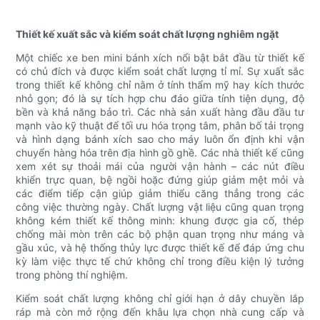
Thiết kế xuất sắc và kiểm soát chất lượng nghiêm ngặt
Một chiếc xe ben mini bánh xích nổi bật bắt đầu từ thiết kế
có chủ đích và được kiểm soát chất lượng tỉ mỉ. Sự xuất sắc
trong thiết kế không chỉ nằm ở tính thẩm mỹ hay kích thước
nhỏ gọn; đó là sự tích hợp chu đáo giữa tính tiện dụng, độ
bền và khả năng bảo trì. Các nhà sản xuất hàng đầu đầu tư
mạnh vào kỹ thuật để tối ưu hóa trọng tâm, phân bố tải trọng
và hình dạng bánh xích sao cho máy luôn ổn định khi vận
chuyển hàng hóa trên địa hình gồ ghề. Các nhà thiết kế cũng
xem xét sự thoải mái của người vận hành – các nút điều
khiển trực quan, bệ ngồi hoặc đứng giúp giảm mệt mỏi và
các điểm tiếp cận giúp giảm thiểu căng thẳng trong các
công việc thường ngày. Chất lượng vật liệu cũng quan trọng
không kém thiết kế thông minh: khung được gia cố, thép
chống mài mòn trên các bộ phận quan trọng như máng và
gầu xúc, và hệ thống thủy lực được thiết kế để đáp ứng chu
kỳ làm việc thực tế chứ không chỉ trong điều kiện lý tưởng
trong phòng thí nghiệm.
Kiểm soát chất lượng không chỉ giới hạn ở dây chuyền lắp
ráp mà còn mở rộng đến khâu lựa chọn nhà cung cấp và