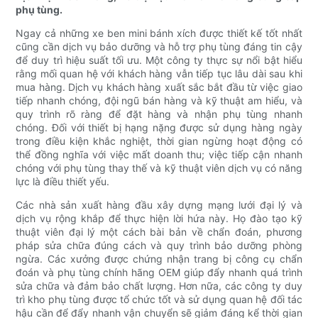
phụ tùng.
Ngay cả những xe ben mini bánh xích được thiết kế tốt nhất
cũng cần dịch vụ bảo dưỡng và hỗ trợ phụ tùng đáng tin cậy
để duy trì hiệu suất tối ưu. Một công ty thực sự nổi bật hiểu
rằng mối quan hệ với khách hàng vẫn tiếp tục lâu dài sau khi
mua hàng. Dịch vụ khách hàng xuất sắc bắt đầu từ việc giao
tiếp nhanh chóng, đội ngũ bán hàng và kỹ thuật am hiểu, và
quy trình rõ ràng để đặt hàng và nhận phụ tùng nhanh
chóng. Đối với thiết bị hạng nặng được sử dụng hàng ngày
trong điều kiện khắc nghiệt, thời gian ngừng hoạt động có
thể đồng nghĩa với việc mất doanh thu; việc tiếp cận nhanh
chóng với phụ tùng thay thế và kỹ thuật viên dịch vụ có năng
lực là điều thiết yếu.
Các nhà sản xuất hàng đầu xây dựng mạng lưới đại lý và
dịch vụ rộng khắp để thực hiện lời hứa này. Họ đào tạo kỹ
thuật viên đại lý một cách bài bản về chẩn đoán, phương
pháp sửa chữa đúng cách và quy trình bảo dưỡng phòng
ngừa. Các xưởng được chứng nhận trang bị công cụ chẩn
đoán và phụ tùng chính hãng OEM giúp đẩy nhanh quá trình
sửa chữa và đảm bảo chất lượng. Hơn nữa, các công ty duy
trì kho phụ tùng được tổ chức tốt và sử dụng quan hệ đối tác
hậu cần để đẩy nhanh vận chuyển sẽ giảm đáng kể thời gian