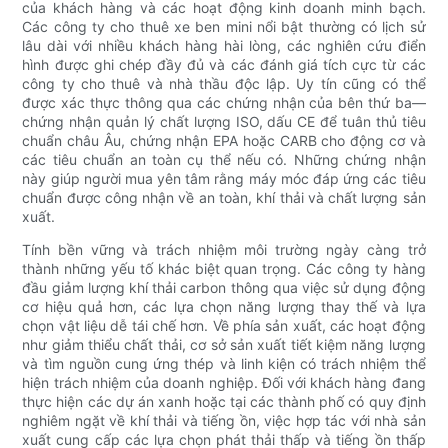
của khách hàng và các hoạt động kinh doanh minh bạch.
Các công ty cho thuê xe ben mini nổi bật thường có lịch sử
lâu dài với nhiều khách hàng hài lòng, các nghiên cứu điển
hình được ghi chép đầy đủ và các đánh giá tích cực từ các
công ty cho thuê và nhà thầu độc lập. Uy tín cũng có thể
được xác thực thông qua các chứng nhận của bên thứ ba—
chứng nhận quản lý chất lượng ISO, dấu CE để tuân thủ tiêu
chuẩn châu Âu, chứng nhận EPA hoặc CARB cho động cơ và
các tiêu chuẩn an toàn cụ thể nếu có. Những chứng nhận
này giúp người mua yên tâm rằng máy móc đáp ứng các tiêu
chuẩn được công nhận về an toàn, khí thải và chất lượng sản
xuất.
Tính bền vững và trách nhiệm môi trường ngày càng trở
thành những yếu tố khác biệt quan trọng. Các công ty hàng
đầu giảm lượng khí thải carbon thông qua việc sử dụng động
cơ hiệu quả hơn, các lựa chọn năng lượng thay thế và lựa
chọn vật liệu dễ tái chế hơn. Về phía sản xuất, các hoạt động
như giảm thiểu chất thải, cơ sở sản xuất tiết kiệm năng lượng
và tìm nguồn cung ứng thép và linh kiện có trách nhiệm thể
hiện trách nhiệm của doanh nghiệp. Đối với khách hàng đang
thực hiện các dự án xanh hoặc tại các thành phố có quy định
nghiêm ngặt về khí thải và tiếng ồn, việc hợp tác với nhà sản
xuất cung cấp các lựa chọn phát thải thấp và tiếng ồn thấp