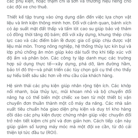
các phụ kiện, hoặc thậm chí là sơn và thương hiệu riêng cho
các đội xe cho thuê.
Thiết kế tập trung vào ứng dụng dẫn đến việc lựa chọn vật
liệu và linh kiện thông minh hơn. Đối với cảnh quan, bánh xích
có áp suất mặt đất thấp và tấm lót cao su giúp bảo vệ thảm
cỏ đồng thời tăng độ bám; đối với xây dựng, khung thép chịu
lực cao và các điểm bản lề được gia cố giúp chịu được vật
liệu mài mòn. Trong nông nghiệp, hệ thống thủy lực kín bụi và
lớp phủ chống ăn mòn giúp kéo dài tuổi thọ khi tiếp xúc với
độ ẩm và phân bón. Các công ty lập danh mục các trường
hợp sử dụng thực tế—xây dựng, phá dỡ, làm đường hầm,
bảo trì đô thị—và phát triển các tùy chọn gói cụ thể cho thấy
sự hiểu biết sâu sắc hơn về nhu cầu của khách hàng.
Hệ sinh thái các phụ kiện giúp nhân rộng tiện ích. Các khớp
nối nhanh, búa thủy lực, mũi khoan nhỏ và bộ chuyển đổi
nâng hạ có thể biến một chiếc xe ben từ một thiết bị vận
chuyển đơn thuần thành một cỗ máy đa năng. Các nhà sản
xuất tiêu chuẩn hóa giao diện phụ kiện và duy trì kho hàng
dồi dào các phụ kiện được chứng nhận giúp việc chuyển đổi
trở nên tiết kiệm chi phí và đơn giản hơn. Cách tiếp cận này
giúp giảm số lượng máy móc mà một đội xe cần, từ đó cải
thiện lợi tức đầu tư (ROI).