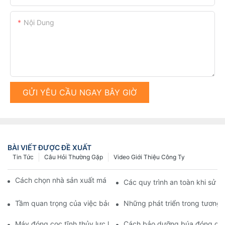
Nội Dung
GỬI YÊU CẦU NGAY BÂY GIỜ
BÀI VIẾT ĐƯỢC ĐỀ XUẤT
Tin Tức
Câu Hỏi Thường Gặp
Video Giới Thiệu Công Ty
Cách chọn nhà sản xuất máy khoan cọc nhồi đáng tin cậy
Các quy trình an toàn khi sử d
Tầm quan trọng của việc bảo trì định kỳ đối với thiết bị đóng cọ
Những phát triển trong tương l
Máy đóng cọc tĩnh thủy lực là gì và hoạt động như thế nào?
Cách bảo dưỡng búa đóng cọc t