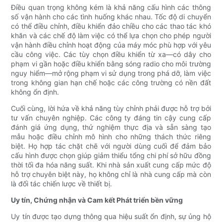
Điều quan trọng không kém là khả năng cấu hình các thông
số vận hành cho các tình huống khác nhau. Tốc độ di chuyển
có thể điều chỉnh, điều khiển đảo chiều cho các thao tác khó
khăn và các chế độ làm việc có thể lựa chọn cho phép người
vận hành điều chỉnh hoạt động của máy móc phù hợp với yêu
cầu công việc. Các tùy chọn điều khiển từ xa—có dây cho
phạm vi gần hoặc điều khiển bằng sóng radio cho môi trường
nguy hiểm—mở rộng phạm vi sử dụng trong phá dỡ, làm việc
trong không gian hạn chế hoặc các công trường có nền đất
không ổn định.
Cuối cùng, lời hứa về khả năng tùy chỉnh phải được hỗ trợ bởi
tư vấn chuyên nghiệp. Các công ty đáng tin cậy cung cấp
đánh giá ứng dụng, thử nghiệm thực địa và sẵn sàng tạo
mẫu hoặc điều chỉnh mô hình cho những thách thức riêng
biệt. Họ hợp tác chặt chẽ với người dùng cuối để đảm bảo
cấu hình được chọn giúp giảm thiểu tổng chi phí sở hữu đồng
thời tối đa hóa năng suất. Khi nhà sản xuất cung cấp mức độ
hỗ trợ chuyên biệt này, họ không chỉ là nhà cung cấp mà còn
là đối tác chiến lược về thiết bị.
Uy tín, Chứng nhận và Cam kết Phát triển bền vững
Uy tín được tạo dựng thông qua hiệu suất ổn định, sự ủng hộ