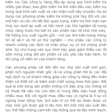
kiểm tra. Các công ty hàng đầu áp dụng quy trình kiểm tra
nhiều giai đoạn, bao gồm kiểm tra linh kiện đầu vào, kiểm tra
trong quá trình sản xuất và xác nhận cuối dây chuyền. Họ sử
dụng các phương pháp kiểm tra không phá hủy đối với các
mối hàn và các chi tiết đúc quan trọng, kiểm tra tính toàn vẹn
thủy lực dưới áp suất và tiến hành các thử nghiệm tải trọng
chức năng trước khi bất kỳ sản phẩm nào rời khỏi nhà máy.
Hệ thống truy xuất nguồn gốc – nơi các linh kiện mang thông
tin số sê-ri và hồ sơ thử nghiệm – cho phép các công ty
nhanh chóng xác định và khắc phục sự cố khi chúng phát
sinh. Sự chú trọng vào quy trình này giúp giảm thiểu các lỗi
sớm trong vòng đời sản phẩm và các yêu cầu bảo hành, từ
đó củng cố niềm tin của khách hàng.
Các phương pháp cải tiến liên tục như sản xuất tinh gọn,
phân tích nguyên nhân gốc rễ và vòng phản hồi từ các đội
ngũ dịch vụ và khách hàng giúp các công ty hàng đầu hoàn
thiện cả thiết kế và kiểm soát chất lượng theo thời gian. Kết
quả là một dòng sản phẩm không chỉ đáp ứng các thông số
kỹ thuật đã nêu mà còn bền bỉ trong điều kiện hoạt động
nhiều mùa. Đối với người mua, điều này có nghĩa là ít sự cố
ngừng hoạt động hơn, lịch bảo trì có thể dự đoán được và
máy móc giữ được giá trị lâu hơn. Khi một nhà sản xuất liên
tục thể hiện những cam kết này thông qua tài liệu minh bạch,