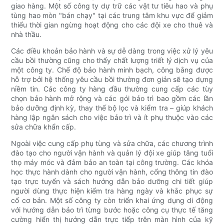
giao hàng. Một số công ty dự trữ các vật tư tiêu hao và phụ
tùng hao mòn "bán chạy" tại các trung tâm khu vực để giảm
thiểu thời gian ngừng hoạt động cho các đội xe cho thuê và
nhà thầu.
Các điều khoản bảo hành và sự dễ dàng trong việc xử lý yêu
cầu bồi thường cũng cho thấy chất lượng triết lý dịch vụ của
một công ty. Chế độ bảo hành minh bạch, công bằng được
hỗ trợ bởi hệ thống yêu cầu bồi thường đơn giản sẽ tạo dựng
niềm tin. Các công ty hàng đầu thường cung cấp các tùy
chọn bảo hành mở rộng và các gói bảo trì bao gồm các lần
bảo dưỡng định kỳ, thay thế bộ lọc và kiểm tra – giúp khách
hàng lập ngân sách cho việc bảo trì và ít phụ thuộc vào các
sửa chữa khẩn cấp.
Ngoài việc cung cấp phụ tùng và sửa chữa, các chương trình
đào tạo cho người vận hành và quản lý đội xe giúp tăng tuổi
thọ máy móc và đảm bảo an toàn tại công trường. Các khóa
học thực hành dành cho người vận hành, cổng thông tin đào
tạo trực tuyến và sách hướng dẫn bảo dưỡng chi tiết giúp
người dùng thực hiện kiểm tra hàng ngày và khắc phục sự
cố cơ bản. Một số công ty còn triển khai ứng dụng di động
với hướng dẫn bảo trì từng bước hoặc công cụ thực tế tăng
cường hiển thị hướng dẫn trực tiếp trên màn hình của kỹ