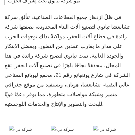
نمو شركة تيانوي تحت إشراف الحزب
في ظلّ ازدهار جميع القطاعات الصناعية، تتألق شركة
تشانغشا تيانوي لتصنيع آلات البناء المحدودة، بصفتها شركة
رائدة في قطاع آلات الحفر، مواكبةً بذلك توجهات الحزب
على مدار ما يقارب عقدين من التطور. وبفضل الابتكار
والجودة العالية، نمت تيانوي لتصبح شركة رائدة في هذا
المجال، محققةً نجاحًا باهرًا في تصنيع آلات الحفر. تقع
الشركة في شارع يونغيانغ رقم ​​21، مجمع ليويانغ الصناعي
عالي التقنية، تشانغشا، هونان، وتستفيد من موقع جغرافي
متميز وشبكة مواصلات متطورة، مما يوفر دعمًا قويًا
للبحث والتطوير والإنتاج والخدمات اللوجستية.