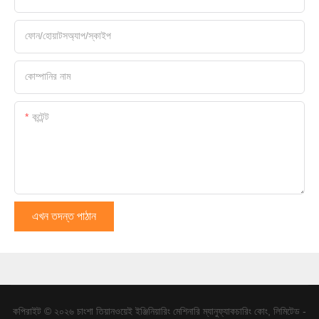
ফোন/হোয়াটসঅ্যাপ/স্কাইপ
কোম্পানির নাম
কন্টেন্ট
এখন তদন্ত পাঠান
কপিরাইট © ২০২৬ চাংশা তিয়ানওয়েই ইঞ্জিনিয়ারিং মেশিনারি ম্যানুফ্যাকচারিং কোং, লিমিটেড -