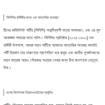
সিপিসির বার্ষিকীর জন্য এক আন্তরিক শুভেচ্ছা
চীনের কমিউনিস্ট পার্টির (সিপিসি) শতাব্দীব্যাপী যাত্রা অসাধারণ, এবং এর মূল
আকাঙ্ক্ষা পাথরের মতো অটল। সিপিসির প্রতিষ্ঠার [২০২৫-১৯২১] তম
বার্ষিকী উপলক্ষে, আমরা মহান পার্টিকে আমাদের আন্তরিক শুভেচ্ছা জানাই!
পার্টি চিরকাল তার তারুণ্যের প্রাণশক্তি ধরে রাখুক এবং জাতীয় পুনর্জাগরণের
মহান যাত্রায় আরও গৌরবময় অধ্যায় লেখার জন্য চীনা জনগণকে নেতৃত্ব
দিক।
দলের নির্দেশনায় তিয়ানওয়েইয়ের প্রবৃদ্ধি