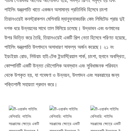
পার্টির গৌরবময় আলোয় আলোকিত হয়ে, সমস্ত শিল্পই সমৃদ্ধ হয় এবং
পাইলিং যন্ত্রপাতি খাতে একজন অসামান্য প্রতিনিধি হিসেবে চাংশা
তিয়ানওয়েই কনস্ট্রাকশন মেশিনারি ম্যানুফ্যাকচারিং কোং লিমিটেড প্রায় দুই
দশক ধরে উন্নয়নের সাথে তাল মিলিয়ে চলেছে। উদ্ভাবন এবং গুণমানের
উপর ভিত্তি করে তৈরি, তিয়ানওয়েই একটি শিল্প নেতা হিসেবে পরিণত হয়েছে,
পাইলিং যন্ত্রপাতি উৎপাদনে অসাধারণ সাফল্য অর্জন করেছে। ২১ নং
ইয়ংইয়াং রোড, লিউয়াং হাই-টেক ইন্ডাস্ট্রিয়াল পার্ক, চাংশা, হুনানে অবস্থিত,
কোম্পানিটি একটি উন্নত ভৌগোলিক অবস্থান এবং সুবিধাজনক পরিবহন
থেকে উপকৃত হয়, যা গবেষণা ও উন্নয়ন, উৎপাদন এবং সরবরাহের জন্য
শক্তিশালী সহায়তা প্রদান করে।