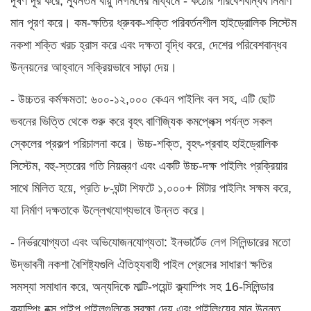
দূষণ দূর করে, ন্যূনতম বায়ু নির্গমনের মাধ্যমে - কঠোর পরিবেশবান্ধব নির্মাণ
মান পূরণ করে। কম-ক্ষতির ধ্রুবক-শক্তি পরিবর্তনশীল হাইড্রোলিক সিস্টেম
নকশা শক্তি খরচ হ্রাস করে এবং দক্ষতা বৃদ্ধি করে, দেশের পরিবেশবান্ধব
উন্নয়নের আহ্বানে সক্রিয়ভাবে সাড়া দেয়।
- উচ্চতর কর্মক্ষমতা: ৬০০-১২,০০০ কেএন পাইলিং বল সহ, এটি ছোট
ভবনের ভিত্তি থেকে শুরু করে বৃহৎ বাণিজ্যিক কমপ্লেক্স পর্যন্ত সকল
স্কেলের প্রকল্প পরিচালনা করে। উচ্চ-শক্তি, বৃহৎ-প্রবাহ হাইড্রোলিক
সিস্টেম, বহু-স্তরের গতি নিয়ন্ত্রণ এবং একটি উচ্চ-দক্ষ পাইলিং প্রক্রিয়ার
সাথে মিলিত হয়ে, প্রতি ৮-ঘন্টা শিফটে ১,০০০+ মিটার পাইলিং সক্ষম করে,
যা নির্মাণ দক্ষতাকে উল্লেখযোগ্যভাবে উন্নত করে।
- নির্ভরযোগ্যতা এবং অভিযোজনযোগ্যতা: ইনভার্টেড লেগ সিলিন্ডারের মতো
উদ্ভাবনী নকশা বৈশিষ্ট্যগুলি ঐতিহ্যবাহী পাইল প্রেসের সাধারণ ক্ষতির
সমস্যা সমাধান করে, অন্যদিকে মাল্টি-পয়েন্ট ক্ল্যাম্পিং সহ 16-সিলিন্ডার
ক্ল্যাম্পিং বক্স পাইপ পাইলগুলিকে সুরক্ষা দেয় এবং পাইলিংয়ের মান উন্নত