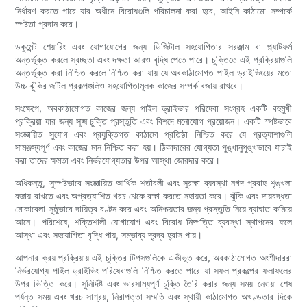
নির্ধারণ করতে পারে যার অধীনে বিরোধগুলি পরিচালনা করা হবে, আইনি কাঠামো সম্পর্কে
স্পষ্টতা প্রদান করে।
ডকুমেন্ট শেয়ারিং এবং যোগাযোগের জন্য ডিজিটাল সহযোগিতার সরঞ্জাম বা প্ল্যাটফর্ম
অন্তর্ভুক্ত করলে স্বচ্ছতা এবং দক্ষতা আরও বৃদ্ধি পেতে পারে। চুক্তিতে এই প্রক্রিয়াগুলি
অন্তর্ভুক্ত করা নিশ্চিত করলে নিশ্চিত করা যায় যে অবকাঠামোগত পাইল ড্রাইভিংয়ের মতো
উচ্চ ঝুঁকির জটিল প্রকল্পগুলিও সহযোগিতামূলক কাজের সম্পর্ক বজায় রাখবে।
সংক্ষেপে, অবকাঠামোগত কাজের জন্য পাইল ড্রাইভার পরিষেবা সংগ্রহ একটি বহুমুখী
প্রক্রিয়া যার জন্য সূক্ষ্ম চুক্তি প্রস্তুতি এবং বিশদে মনোযোগ প্রয়োজন। একটি স্পষ্টভাবে
সংজ্ঞায়িত সুযোগ এবং প্রযুক্তিগত কাঠামো প্রতিষ্ঠা নিশ্চিত করে যে প্রত্যাশাগুলি
সামঞ্জস্যপূর্ণ এবং কাজের মান নিশ্চিত করা হয়। ঠিকাদারের যোগ্যতা পুঙ্খানুপুঙ্খভাবে যাচাই
করা তাদের ক্ষমতা এবং নির্ভরযোগ্যতার উপর আস্থা জোরদার করে।
অধিকন্তু, সুস্পষ্টভাবে সংজ্ঞায়িত আর্থিক শর্তাবলী এবং সুরক্ষা ব্যবস্থা নগদ প্রবাহ শৃঙ্খলা
বজায় রাখতে এবং অপ্রত্যাশিত খরচ থেকে রক্ষা করতে সহায়তা করে। ঝুঁকি এবং দায়বদ্ধতা
মোকাবেলা সুষ্ঠুভাবে দায়িত্ব বণ্টন করে এবং অনিশ্চয়তার জন্য প্রস্তুতি নিয়ে ব্যাঘাত কমিয়ে
আনে। পরিশেষে, শক্তিশালী যোগাযোগ এবং বিরোধ নিষ্পত্তি ব্যবস্থা স্থাপনের ফলে
আস্থা এবং সহযোগিতা বৃদ্ধি পায়, সম্ভাব্য দ্বন্দ্ব হ্রাস পায়।
আপনার ক্রয় প্রক্রিয়ায় এই চুক্তির টিপসগুলিকে একীভূত করে, অবকাঠামোগত অংশীদাররা
নির্ভরযোগ্য পাইল ড্রাইভিং পরিষেবাগুলি নিশ্চিত করতে পারে যা সফল প্রকল্পের ফলাফলের
উপর ভিত্তি করে। সুনির্দিষ্ট এবং ভারসাম্যপূর্ণ চুক্তি তৈরি করার জন্য সময় নেওয়া শেষ
পর্যন্ত সময় এবং খরচ সাশ্রয়, নিরাপত্তা সম্মতি এবং স্থায়ী কাঠামোগত অখণ্ডতার দিকে