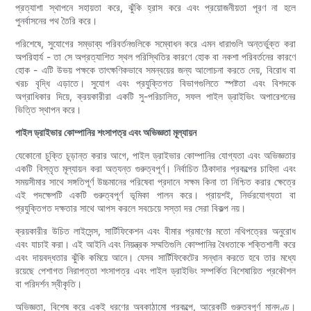
প্রত্যাশা স্থাপনে সহায়তা করে, ঝুঁকি হ্রাস করে এবং প্রয়োজনীয়তা পূরণ না হলে
পুনর্বাসনের পথ তৈরি করে।
পরিশেষে, সুযোগের সম্ভাব্য পরিবর্তনগুলিকে সম্বোধন করে এমন ধারাগুলি অন্তর্ভুক্ত করা
অপরিহার্য - তা সে অপ্রত্যাশিত স্থল পরিস্থিতির কারণে হোক বা নকশা পরিবর্তনের কারণে
হোক - এটি উভয় পক্ষকে তাৎক্ষণিকভাবে সমন্বয়ের জন্য আলোচনা করতে দেয়, বিরোধ বা
খরচ বৃদ্ধি এড়াতে। সুযোগ এবং প্রযুক্তিগত বিভাগগুলিতে স্পষ্টতা এবং বিশদকে
অগ্রাধিকার দিয়ে, ক্রয়কারীরা একটি সু-পরিচালিত, সফল পাইল ড্রাইভিং অপারেশনের
ভিত্তি স্থাপন করে।
পাইল ড্রাইভার কোম্পানির শংসাপত্র এবং অভিজ্ঞতা মূল্যায়ন
যেকোনো চুক্তি চূড়ান্ত করার আগে, পাইল ড্রাইভার কোম্পানির যোগ্যতা এবং অভিজ্ঞতার
একটি বিস্তৃত মূল্যায়ন করা অত্যন্ত গুরুত্বপূর্ণ। নির্বাচিত ঠিকাদার প্রকল্পের চাহিদা এবং
সময়সীমার সাথে সঙ্গতিপূর্ণ উচ্চমানের পরিষেবা প্রদানে সক্ষম কিনা তা নিশ্চিত করার ক্ষেত্রে
এই পদক্ষেপটি একটি গুরুত্বপূর্ণ ভূমিকা পালন করে। প্রায়শই, নির্ভরযোগ্যতা বা
প্রযুক্তিগত দক্ষতার সাথে আপস করলে সবচেয়ে সস্তা দর সেরা বিকল্প নয়।
ক্রয়কারীর উচিত লাইসেন্স, সার্টিফিকেশন এবং বীমার প্রমাণের মতো নথিপত্রের অনুরোধ
এবং যাচাই করা। এই আইনি এবং নিয়ন্ত্রক সম্মতিগুলি কোম্পানির বৈধতাকে শক্তিশালী করে
এবং দায়বদ্ধতার ঝুঁকি কমিয়ে আনে। যেসব সার্টিফিকেটের সন্ধান করতে হবে তার মধ্যে
রয়েছে পেশাগত নিরাপত্তা শংসাপত্র এবং পাইল ড্রাইভিং সম্পর্কিত বিশেষায়িত প্রকৌশল
বা পরিদর্শন স্বীকৃতি।
অভিজ্ঞতা, বিশেষ করে একই ধরণের অবকাঠামো প্রকল্পে, আরেকটি গুরুত্বপূর্ণ মানদণ্ড।