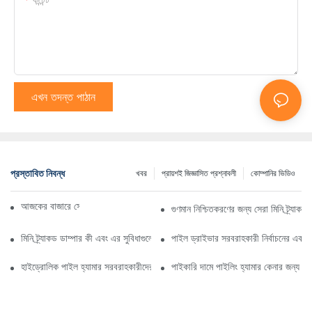
এখন তদন্ত পাঠান
প্রস্তাবিত নিবন্ধ
খবর
প্রায়শই জিজ্ঞাসিত প্রশ্নাবলী
কোম্পানির ভিডিও
আজকের বাজারে সেরা ট্র্যাকড ডাম্প ট্রাক
গুণমান নিশ্চিতকরণের জন্য সেরা মিনি ট্র্যাকড
মিনি ট্র্যাকড ডাম্পার কী এবং এর সুবিধাগুলো কী কী?
পাইল ড্রাইভার সরবরাহকারী নির্বাচনের একটি ব
হাইড্রোলিক পাইল হ্যামার সরবরাহকারীদের বোঝার জন্য আপনার নির্দেশিকা
পাইকারি দামে পাইলিং হ্যামার কেনার জন্য প্রয