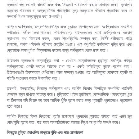
স্বচ্ছতা শুরু থেকেই বাজেট এবং খরচ নিয়ন্ত্রণ পরিচালনা করতে সাহায্য করে। সুযোগের
সম্ভাব্য পরিবর্তন বা অপ্রত্যাশিত পরিস্থিতি মূল্য সমন্বয়কে কীভাবে প্রভাবিত করে সে
সম্পর্কে বিধান অন্তর্ভুক্ত করা উপকারী।
অগ্রিম অর্থপ্রদান, অগ্রগতির কিস্তি এবং চূড়ান্ত নিষ্পত্তির মতো অর্থপ্রদানের সময়সীমা
স্পষ্টভাবে নির্ধারণ করা উচিত। পরিমাপযোগ্য মাইলফলকের সাথে অর্থপ্রদানের সংযোগ
স্থাপনের কথা বিবেচনা করুন, যেমন প্রি-ড্রিলিং সম্পন্ন করা, নির্দিষ্ট গভীরতায় গাড়ি
চালানো, অথবা পরিদর্শন পরীক্ষায় উত্তীর্ণ হওয়া। এই পদ্ধতিটি কর্মক্ষমতা বৃদ্ধি করে এবং
ক্রেতাকে অসম্পূর্ণ বা নিম্নমানের কাজের জন্য অর্থপ্রদান থেকে রক্ষা করে।
রিটেনশন ক্লজগুলি অন্তর্ভুক্ত করা - যেখানে সন্তোষজনক চূড়ান্ত সমাপ্তি পর্যন্ত
অর্থপ্রদানের একটি শতাংশ আটকে রাখা হয় - একটি অতিরিক্ত সুরক্ষা প্রদান করে।
রিটেনশনগুলি ঠিকাদারকে বেশিরভাগ কাজ সম্পন্ন হওয়ার পরে আবিষ্কৃত যেকোনো ত্রুটি বা
ঘাটতি সংশোধন করতে উৎসাহিত করে।
তদুপরি, ইনভয়েসিং, বিলম্বে অর্থপ্রদান এবং আর্থিক বিরোধ নিষ্পত্তি সম্পর্কিত শর্তাবলী
লেনদেন মসৃণ রাখতে সাহায্য করে। চুক্তিতে পাইল ড্রাইভার কোম্পানিকে পারফরম্যান্স বন্ড
বা ঠিকাদার যদি ডিফল্ট হয় তবে আর্থিক ঝুঁকি হ্রাস করার জন্য গ্যারান্টি প্রদানেরও প্রয়োজন
হতে পারে।
আর্থিক বিধানের বিশদ বিবরণের প্রতি মনোযোগ প্রকল্পের ব্যাঘাত ঘটাতে পারে এমন ভুল
বোঝাবুঝি হ্রাস করে, যার ফলে অবকাঠামোগত কাজের স্থির অগ্রগতি সমর্থন করে।
বিস্তৃত চুক্তি ধারাগুলির মাধ্যমে ঝুঁকি এবং দায় মোকাবেলা