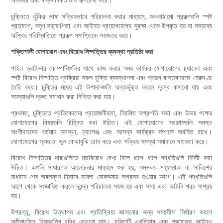
চুক্তিতে ঝুঁকির ভাষা সক্রিয়ভাবে পরিচালনা করার মাধ্যমে, অবকাঠামো প্রকল্পগুলি স্পষ্ট
প্রত্যাশা, মসৃণ সহযোগিতা এবং আইনত প্রয়োগযোগ্য সুরক্ষা থেকে উপকৃত হয় যা সম্ভাব্য
অস্থির পরিস্থিতিতে প্রকল্প সমাপ্তিকে সহজতর করে।
শক্তিশালী যোগাযোগ এবং বিরোধ নিষ্পত্তির ব্যবস্থা প্রতিষ্ঠা করা
পাইল ড্রাইভার কোম্পানিগুলির সাথে কাজ করার সময় কার্যকর যোগাযোগের চ্যানেল এবং
স্পষ্ট বিরোধ নিষ্পত্তি প্রক্রিয়া সফল চুক্তি ব্যবস্থাপনা এবং প্রকল্প বাস্তবায়নের মেরুদণ্ড
তৈরি করে। চুক্তির মধ্যে এই উপাদানগুলি অন্তর্ভুক্ত করলে দ্বন্দ্ব কমানো যায় এবং
সমস্যাগুলি দ্রুত সমাধান করা নিশ্চিত করা যায়।
প্রথমত, চুক্তিতে প্রতিবেদনের প্রয়োজনীয়তা, নিয়মিত অগ্রগতি সভা এবং উভয় পক্ষের
যোগাযোগের বিষয়গুলি চিহ্নিত করা উচিত। এই যোগাযোগের সরঞ্জামগুলি সমস্ত
অংশীদারদের বর্তমান অবস্থা, চ্যালেঞ্জ এবং আসন্ন কার্যক্রম সম্পর্কে অবহিত রাখে।
যোগাযোগের স্বচ্ছতা ভুল বোঝাবুঝি রোধ করে এবং সক্রিয় সমস্যা সমাধানে সহায়তা করে।
বিরোধ নিষ্পত্তির ধারাগুলিতে মতবিরোধ দেখা দিলে ধাপে ধাপে পদ্ধতিগুলি নির্দিষ্ট করা
উচিত। এগুলি সাধারণত আলোচনার মাধ্যমে শুরু হয়, সম্ভবত মধ্যস্থতা বা সালিশের
মাধ্যমে শেষ অবলম্বন হিসাবে মামলা মোকদ্দমায় অগ্রসর হওয়ার আগে। এই পদ্ধতিগুলি
আগে থেকে সংজ্ঞায়িত করলে দ্বন্দ্ব পরিচালনা সহজ হয় এবং সময় এবং আইনি খরচ সাশ্রয়
হয়।
উপরন্তু, বিরোধ উত্থাপন এবং প্রতিক্রিয়া জানানোর জন্য সময়সীমা নির্ধারণ করলে
অমীমাংসিত বিষয়গুলির বৃদ্ধি এড়ানো যায়। চুক্তিটি এখতিয়ার এবং প্রযোজ্য আইনও