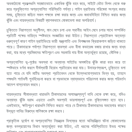
অবকাঠামো প্রকল্পগুলি সহজাতভাবে একাধিক ঝুঁকি বহন করে, সাইটে ভৌত বিপদ থেকে শুরু
করে প্রযুক্তিগত অপ্রত্যাশিত পরিস্থিতি পর্যন্ত। পাইল ড্রাইভার পরিষেবা সংগ্রহ করার
সময়, চুক্তিতে জড়িত সকল পক্ষকে রক্ষা করার জন্য এবং জবাবদিহিতা নিশ্চিত করার জন্য
ঝুঁকি এবং দায়বদ্ধতার বিষয়টি ব্যাপকভাবে মোকাবেলা করা অপরিহার্য।
চুক্তিতে নিরাপত্তা অনুশীলন, মান মেনে চলা এবং স্থানীয় আইন মেনে চলার সাথে সম্পর্কিত
প্রতিটি পক্ষের দায়িত্ব স্পষ্টভাবে সংজ্ঞায়িত করা উচিত। নিরাপত্তা প্রোটোকল অত্যন্ত
গুরুত্বপূর্ণ কারণ পাইল ড্রাইভিংয়ে ভারী যন্ত্রপাতি এবং বিপজ্জনক ক্রিয়াকলাপ জড়িত থাকতে
পারে। ঠিকাদারকে পর্যাপ্ত নিরাপত্তা ব্যবস্থা এবং বীমা কভারেজ বজায় রাখার জন্য বাধ্য
করা, যার মধ্যে শ্রমিকদের ক্ষতিপূরণ এবং সরকারি দায় বীমা অন্তর্ভুক্ত রয়েছে, মৌলিক।
অপ্রত্যাশিত ভূ-পৃষ্ঠের অবস্থা বা অন্যান্য সাইটের অসঙ্গতির ঝুঁকি কারা বহন করে তা
স্পষ্টভাবে বর্ণনা করলে দীর্ঘস্থায়ী বিরোধ প্রতিরোধ করা যায়। উদাহরণস্বরূপ, চুক্তিতে বলা
হতে পারে যে যদি মাটির অবস্থা প্রতিবেদন থেকে উল্লেখযোগ্যভাবে ভিন্ন হয়, তাহলে
পক্ষগুলি শর্তাবলী পুনর্বিবেচনা করবে বা প্রভাবকে ন্যায্যভাবে পরিচালনা করার জন্য পরিবর্তন
আদেশ বাস্তবায়ন করবে।
দায়বদ্ধতার সীমাবদ্ধতা ধারাগুলি ঠিকাদারদের অসামঞ্জস্যপূর্ণ দাবি থেকে রক্ষা করে, যদিও
অন্যায্য ঝুঁকি বরাদ্দ এড়াতে এগুলি অবশ্যই ভারসাম্যপূর্ণ এবং যুক্তিসঙ্গত হতে হবে।
একইভাবে, ক্ষতিপূরণ ধারাগুলি নিশ্চিত করতে পারে যে ঠিকাদার ঠিকাদারদের অবহেলার কারণে
উদ্ভূত দাবির বিরুদ্ধে মালিককে রক্ষা করবে।
প্রাকৃতিক দুর্যোগ বা অপ্রত্যাশিত নিয়ন্ত্রক বিলম্বের মতো অনিয়ন্ত্রিত ঘটনা মোকাবেলার
জন্য বলপ্রয়োগের বিধান অন্তর্ভুক্ত করা উচিত, এই ধরনের পরিস্থিতিতে উভয় পক্ষের
অধিকার এবং বাধ্যবাধকতাগুলি রূপরেখা করে।