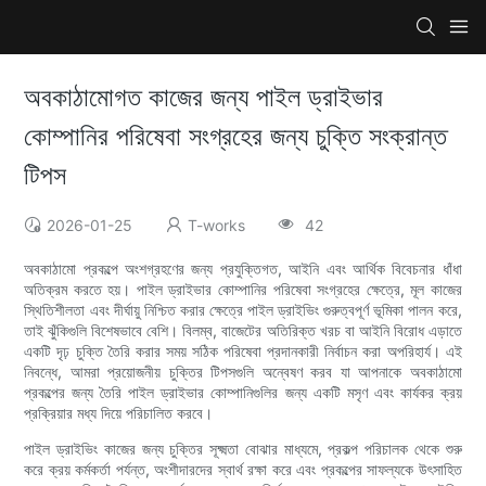
অবকাঠামোগত কাজের জন্য পাইল ড্রাইভার
কোম্পানির পরিষেবা সংগ্রহের জন্য চুক্তি সংক্রান্ত
টিপস
2026-01-25
T-works
42
অবকাঠামো প্রকল্পে অংশগ্রহণের জন্য প্রযুক্তিগত, আইনি এবং আর্থিক বিবেচনার ধাঁধা
অতিক্রম করতে হয়। পাইল ড্রাইভার কোম্পানির পরিষেবা সংগ্রহের ক্ষেত্রে, মূল কাজের
স্থিতিশীলতা এবং দীর্ঘায়ু নিশ্চিত করার ক্ষেত্রে পাইল ড্রাইভিং গুরুত্বপূর্ণ ভূমিকা পালন করে,
তাই ঝুঁকিগুলি বিশেষভাবে বেশি। বিলম্ব, বাজেটের অতিরিক্ত খরচ বা আইনি বিরোধ এড়াতে
একটি দৃঢ় চুক্তি তৈরি করার সময় সঠিক পরিষেবা প্রদানকারী নির্বাচন করা অপরিহার্য। এই
নিবন্ধে, আমরা প্রয়োজনীয় চুক্তির টিপসগুলি অন্বেষণ করব যা আপনাকে অবকাঠামো
প্রকল্পের জন্য তৈরি পাইল ড্রাইভার কোম্পানিগুলির জন্য একটি মসৃণ এবং কার্যকর ক্রয়
প্রক্রিয়ার মধ্য দিয়ে পরিচালিত করবে।
পাইল ড্রাইভিং কাজের জন্য চুক্তির সূক্ষ্মতা বোঝার মাধ্যমে, প্রকল্প পরিচালক থেকে শুরু
করে ক্রয় কর্মকর্তা পর্যন্ত, অংশীদারদের স্বার্থ রক্ষা করে এবং প্রকল্পের সাফল্যকে উৎসাহিত