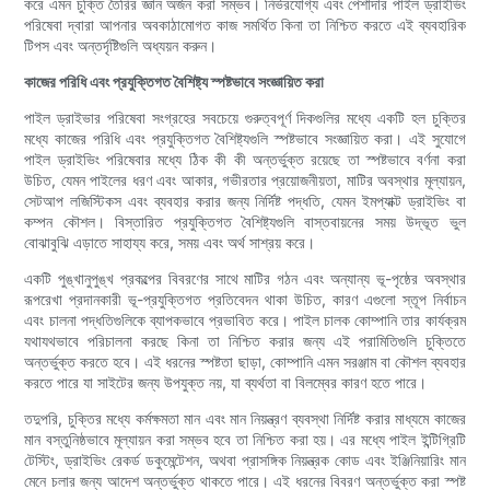
করে এমন চুক্তি তৈরির জ্ঞান অর্জন করা সম্ভব। নির্ভরযোগ্য এবং পেশাদার পাইল ড্রাইভিং
পরিষেবা দ্বারা আপনার অবকাঠামোগত কাজ সমর্থিত কিনা তা নিশ্চিত করতে এই ব্যবহারিক
টিপস এবং অন্তর্দৃষ্টিগুলি অধ্যয়ন করুন।
কাজের পরিধি এবং প্রযুক্তিগত বৈশিষ্ট্য স্পষ্টভাবে সংজ্ঞায়িত করা
পাইল ড্রাইভার পরিষেবা সংগ্রহের সবচেয়ে গুরুত্বপূর্ণ দিকগুলির মধ্যে একটি হল চুক্তির
মধ্যে কাজের পরিধি এবং প্রযুক্তিগত বৈশিষ্ট্যগুলি স্পষ্টভাবে সংজ্ঞায়িত করা। এই সুযোগে
পাইল ড্রাইভিং পরিষেবার মধ্যে ঠিক কী কী অন্তর্ভুক্ত রয়েছে তা স্পষ্টভাবে বর্ণনা করা
উচিত, যেমন পাইলের ধরণ এবং আকার, গভীরতার প্রয়োজনীয়তা, মাটির অবস্থার মূল্যায়ন,
সেটআপ লজিস্টিকস এবং ব্যবহার করার জন্য নির্দিষ্ট পদ্ধতি, যেমন ইমপ্যাক্ট ড্রাইভিং বা
কম্পন কৌশল। বিস্তারিত প্রযুক্তিগত বৈশিষ্ট্যগুলি বাস্তবায়নের সময় উদ্ভূত ভুল
বোঝাবুঝি এড়াতে সাহায্য করে, সময় এবং অর্থ সাশ্রয় করে।
একটি পুঙ্খানুপুঙ্খ প্রকল্পের বিবরণের সাথে মাটির গঠন এবং অন্যান্য ভূ-পৃষ্ঠের অবস্থার
রূপরেখা প্রদানকারী ভূ-প্রযুক্তিগত প্রতিবেদন থাকা উচিত, কারণ এগুলো স্তূপ নির্বাচন
এবং চালনা পদ্ধতিগুলিকে ব্যাপকভাবে প্রভাবিত করে। পাইল চালক কোম্পানি তার কার্যক্রম
যথাযথভাবে পরিচালনা করছে কিনা তা নিশ্চিত করার জন্য এই পরামিতিগুলি চুক্তিতে
অন্তর্ভুক্ত করতে হবে। এই ধরনের স্পষ্টতা ছাড়া, কোম্পানি এমন সরঞ্জাম বা কৌশল ব্যবহার
করতে পারে যা সাইটের জন্য উপযুক্ত নয়, যা ব্যর্থতা বা বিলম্বের কারণ হতে পারে।
তদুপরি, চুক্তির মধ্যে কর্মক্ষমতা মান এবং মান নিয়ন্ত্রণ ব্যবস্থা নির্দিষ্ট করার মাধ্যমে কাজের
মান বস্তুনিষ্ঠভাবে মূল্যায়ন করা সম্ভব হবে তা নিশ্চিত করা হয়। এর মধ্যে পাইল ইন্টিগ্রিটি
টেস্টিং, ড্রাইভিং রেকর্ড ডকুমেন্টেশন, অথবা প্রাসঙ্গিক নিয়ন্ত্রক কোড এবং ইঞ্জিনিয়ারিং মান
মেনে চলার জন্য আদেশ অন্তর্ভুক্ত থাকতে পারে। এই ধরনের বিবরণ অন্তর্ভুক্ত করা স্পষ্ট