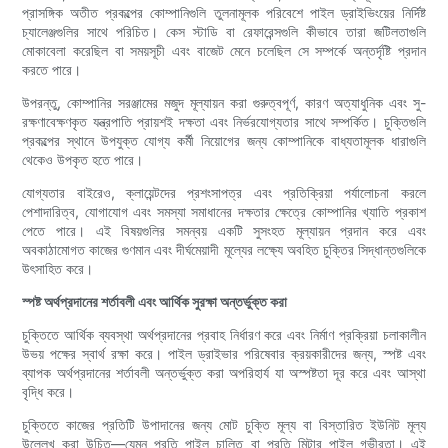
প্রাসঙ্গিক অতীত প্রকল্পের কোম্পানিগুলি তুলনামূলক পরিবেশে পাইল ড্রাইভিংয়ের নির্দিষ্ট
চ্যালেঞ্জগুলির সাথে পরিচিত। কেস স্টাডি বা রেফারেন্সগুলি কীভাবে তারা জটিলতাগুলি
মোকাবেলা করেছিল বা সময়সূচী এবং বাজেট মেনে চলেছিল সে সম্পর্কে অন্তর্দৃষ্টি প্রদান
করতে পারে।
উপরন্তু, কোম্পানির সরঞ্জামের মজুদ মূল্যায়ন করা গুরুত্বপূর্ণ, কারণ অত্যাধুনিক এবং সু-
রক্ষণাবেক্ষণকৃত যন্ত্রপাতি প্রায়শই দক্ষতা এবং নির্ভরযোগ্যতার সাথে সম্পর্কিত। চুক্তিগুলি
প্রকল্পের স্থানে উপযুক্ত যোগ্য কর্মী নিয়োগের জন্য কোম্পানিকে বাধ্যতামূলক ধারাগুলি
থেকেও উপকৃত হতে পারে।
যোগ্যতার বাইরেও, ক্লায়েন্টদের প্রশংসাপত্র এবং প্রতিক্রিয়া পর্যালোচনা করলে
পেশাদারিত্ব, যোগাযোগ এবং সমস্যা সমাধানের দক্ষতার ক্ষেত্রে কোম্পানির খ্যাতি প্রকাশ
পেতে পারে। এই বিষয়গুলির সমন্বয় একটি সুসংহত মূল্যায়ন প্রদান করে এবং
অবকাঠামোগত কাজের গুণমান এবং দীর্ঘমেয়াদী মূল্যের লক্ষ্যে অবহিত চুক্তির সিদ্ধান্তগুলিকে
উৎসাহিত করে।
স্পষ্ট অর্থপ্রদানের শর্তাবলী এবং আর্থিক সুরক্ষা অন্তর্ভুক্ত করা
চুক্তিতে আর্থিক ব্যবস্থা অর্থপ্রদানের প্রবাহ নির্ধারণ করে এবং নির্মাণ প্রক্রিয়া চলাকালীন
উভয় পক্ষের স্বার্থ রক্ষা করে। পাইল ড্রাইভার পরিষেবার ক্রয়কারীদের জন্য, স্পষ্ট এবং
ব্যাপক অর্থপ্রদানের শর্তাবলী অন্তর্ভুক্ত করা অপরিহার্য যা অস্পষ্টতা দূর করে এবং আস্থা
বৃদ্ধি করে।
চুক্তিতে কাজের প্রতিটি উপাদানের জন্য মোট চুক্তি মূল্য বা বিস্তারিত ইউনিট মূল্য
উল্লেখ করা উচিত—যেমন প্রতি পাইল চালিত বা প্রতি মিটার পাইল গভীরতা। এই