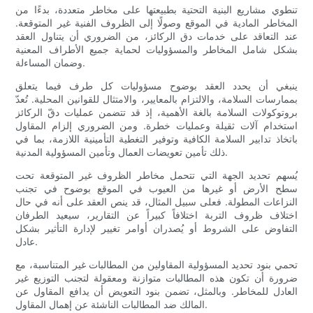
تنطوي مشاريع البنية التحتية بطبيعتها على مخاطر متعددة، بدءًا من
المخاطر المادية في الموقع وصولًا إلى الظروف الفنية غير المتوقعة.
عند التعاقد على خدمات دق الركائز، من الضروري أن يتناول العقد
بشكل شامل المخاطر والمسؤوليات لحماية جميع الأطراف المعنية
وضمان المساءلة.
ينبغي أن يحدد العقد بوضوح مسؤوليات كل طرف فيما يتعلق
بممارسات السلامة، والالتزام بالمعايير، والامتثال للقوانين المحلية. تُعدّ
بروتوكولات السلامة بالغة الأهمية، إذ قد تتضمن عمليات دقّ الركائز
استخدام آلات ثقيلة وعمليات خطرة. ومن الضروري إلزام المقاول
باتخاذ تدابير السلامة الكافية وتوفير التغطية التأمينية اللازمة، بما في
ذلك تأمين تعويضات العمال وتأمين المسؤولية المدنية.
يُسهم تحديد الجهة التي تتحمل مخاطر الظروف غير المتوقعة تحت
سطح الأرض أو غيرها من العيوب في الموقع بوضوح في تجنب
النزاعات المطولة. فعلى سبيل المثال، قد ينص العقد على أنه في حال
اختلاف ظروف التربة اختلافاً كبيراً عن التقارير، سيعيد الطرفان
التفاوض على الشروط أو يُصدران أوامر تغيير لإدارة التأثير بشكل
عادل.
تحمي بنود تحديد المسؤولية المقاولين من المطالبات غير المتناسبة، مع
ضرورة أن تكون هذه المطالبات متوازنة ومعقولة لتجنب التوزيع غير
العادل للمخاطر. وبالمثل، تضمن بنود التعويض أن يدافع المقاول عن
المالك ضد المطالبات الناشئة عن إهمال المقاول.