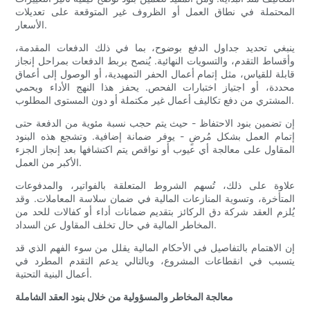
المحتملة في نطاق العمل أو الظروف غير المتوقعة على تعديلات
الأسعار.
ينبغي تحديد جداول الدفع بوضوح، بما في ذلك الدفعات المقدمة،
وأقساط التقدم، والتسويات النهائية. يُنصح بربط الدفعات بمراحل إنجاز
قابلة للقياس، مثل إتمام أعمال الحفر التمهيدية، أو الوصول إلى أعماق
محددة، أو اجتياز اختبارات الفحص. يحفز هذا النهج الأداء ويحمي
المشتري من دفع تكاليف أعمال غير مكتملة أو دون المستوى المطلوب.
إن تضمين بنود الاحتفاظ - حيث يتم حجب نسبة مئوية من الدفعة حتى
إتمام العمل بشكل مُرضٍ - يوفر ضمانة إضافية. وتشجع هذه البنود
المقاول على معالجة أي عيوب أو نواقص يتم اكتشافها بعد إنجاز الجزء
الأكبر من العمل.
علاوة على ذلك، تُسهم الشروط المتعلقة بالفواتير، والمدفوعات
المتأخرة، وتسوية المنازعات المالية في ضمان سلاسة المعاملات. وقد
يُلزم العقد شركة دق الركائز بتقديم ضمانات أداء أو كفالات للحد من
المخاطر المالية في حال تخلف المقاول عن السداد.
إن الاهتمام بالتفاصيل في الأحكام المالية يقلل من سوء الفهم الذي قد
يتسبب في انقطاعات المشروع، وبالتالي يدعم التقدم المطرد في
أعمال البنية التحتية.
معالجة المخاطر والمسؤولية من خلال بنود العقد الشاملة