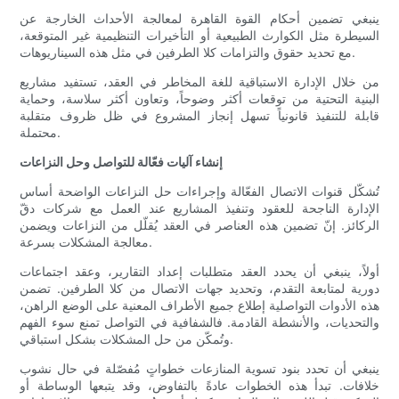
ينبغي تضمين أحكام القوة القاهرة لمعالجة الأحداث الخارجة عن
السيطرة مثل الكوارث الطبيعية أو التأخيرات التنظيمية غير المتوقعة،
مع تحديد حقوق والتزامات كلا الطرفين في مثل هذه السيناريوهات.
من خلال الإدارة الاستباقية للغة المخاطر في العقد، تستفيد مشاريع
البنية التحتية من توقعات أكثر وضوحاً، وتعاون أكثر سلاسة، وحماية
قابلة للتنفيذ قانونياً تسهل إنجاز المشروع في ظل ظروف متقلبة
محتملة.
إنشاء آليات فعّالة للتواصل وحل النزاعات
تُشكّل قنوات الاتصال الفعّالة وإجراءات حل النزاعات الواضحة أساس
الإدارة الناجحة للعقود وتنفيذ المشاريع عند العمل مع شركات دقّ
الركائز. إنّ تضمين هذه العناصر في العقد يُقلّل من النزاعات ويضمن
معالجة المشكلات بسرعة.
أولاً، ينبغي أن يحدد العقد متطلبات إعداد التقارير، وعقد اجتماعات
دورية لمتابعة التقدم، وتحديد جهات الاتصال من كلا الطرفين. تضمن
هذه الأدوات التواصلية إطلاع جميع الأطراف المعنية على الوضع الراهن،
والتحديات، والأنشطة القادمة. فالشفافية في التواصل تمنع سوء الفهم
وتُمكّن من حل المشكلات بشكل استباقي.
ينبغي أن تحدد بنود تسوية المنازعات خطواتٍ مُفصّلة في حال نشوب
خلافات. تبدأ هذه الخطوات عادةً بالتفاوض، وقد يتبعها الوساطة أو