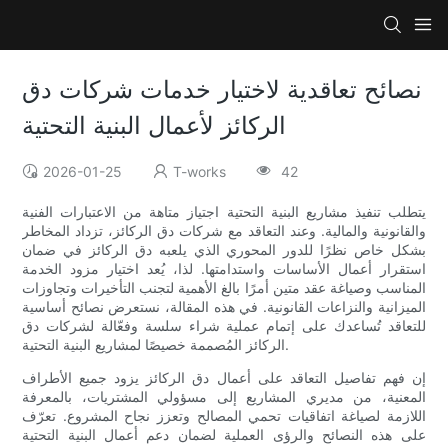
نصائح تعاقدية لاختيار خدمات شركات دق
الركائز لأعمال البنية التحتية
2026-01-25
T-works
42
يتطلب تنفيذ مشاريع البنية التحتية اجتياز متاهة من الاعتبارات الفنية
والقانونية والمالية. وعند التعاقد مع شركات دق الركائز، تزداد المخاطر
بشكل خاص نظرًا للدور المحوري الذي يلعبه دق الركائز في ضمان
استقرار أعمال الأساسات واستدامتها. لذا، يُعد اختيار مزود الخدمة
المناسب وصياغة عقد متين أمرًا بالغ الأهمية لتجنب التأخيرات وتجاوزات
الميزانية والنزاعات القانونية. في هذه المقالة، نستعرض نصائح أساسية
للتعاقد تُساعدك على إتمام عملية شراء سلسة وفعّالة لشركات دق
الركائز المُصممة خصيصًا لمشاريع البنية التحتية.
إن فهم تفاصيل التعاقد على أعمال دق الركائز يزود جميع الأطراف
المعنية، من مديري المشاريع إلى مسؤولي المشتريات، بالمعرفة
اللازمة لصياغة اتفاقيات تحمي المصالح وتعزز نجاح المشروع. تعرّف
على هذه النصائح والرؤى العملية لضمان دعم أعمال البنية التحتية