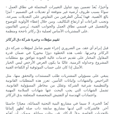
وأخيرًا، يُعدّ تضمين بنود تتناول التغييرات المحتملة في نطاق العمل -
سواءً بسبب ظروف أرضية غير متوقعة أو تعديلات في التصميم - أمرًا
بالغ الأهمية. فهذا يُمكّن الطرفين من التفاوض على التعديلات بسرعة،
وتجنب النزاعات أو ارتفاع التكاليف. ومن خلال إعطاء الأولوية للوضوح
والتفصيل في قسمي نطاق العمل والجوانب الفنية، يُرسي القائمون
على المشتريات الأساس لعملية دقّ ركائز ناجحة ومنظمة.
تقييم مؤهلات وخبرة شركة دق الركائز
قبل إبرام أي عقد، من الضروري إجراء تقييم شامل لمؤهلات شركة دق
الركائز وخبرتها. تلعب هذه الخطوة دورًا محوريًا في ضمان قدرة
المقاول المختار على تقديم خدمات عالية الجودة تتوافق مع متطلبات
المشروع وجداوله الزمنية. غالبًا ما يكون العرض الأرخص ليس الخيار
الأمثل إذا كان على حساب الموثوقية أو الكفاءة الفنية.
ينبغي على مسؤولي المشتريات طلب المستندات والتحقق منها، مثل
التراخيص والشهادات وإثباتات التأمين. تعزز هذه المتطلبات القانونية
والتنظيمية شرعية الشركة وتقلل من مخاطر المسؤولية القانونية.
تشمل الشهادات التي يجب البحث عنها شهادات السلامة المهنية
واعتمادات الهندسة أو التفتيش المتخصصة المتعلقة بدق الركائز.
تُعدّ الخبرة، لا سيما في مشاريع البنية التحتية المماثلة، معيارًا حاسمًا
آخر. فالشركات التي لديها مشاريع سابقة ذات صلة تُظهر إلمامًا
بالتحديات الخاصة بدقّ الركائز في بيئات مماثلة. ويمكن أن تُقدّم