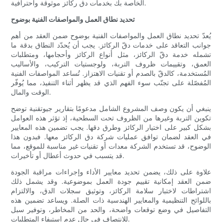
الخاصة بك بخدمات دق ركائز موثوقة واحترافية.
تحديد نطاق العمل والمواصفات الفنية بوضوح
يُعدّ تحديد نطاق العمل والمواصفات الفنية بوضوح ضمن العقد من أهم
جوانب التعاقد على خدمات دقّ الركائز. يجب أن يُحدّد النطاق بدقة ما
تشمله خدمة دقّ الركائز، مثل أنواع الركائز وأحجامها، ومتطلبات
العمق، وتقييمات ظروف التربة، ولوجستيات التركيب، والأساليب
المُستخدمة، كالدقّ بالصدم أو تقنيات الاهتزاز. تُساعد المواصفات الفنية
المُفصّلة على تجنّب سوء الفهم الذي قد يظهر أثناء التنفيذ، مما يُوفّر
الوقت والمال.
ينبغي أن يكون وصف المشروع الشامل مدعومًا بتقارير جيوتقنية توضح
تكوين التربة وغيرها من الظروف تحت السطحية، إذ تؤثر هذه العوامل
بشكل كبير على اختيار الركائز وطرق دقها. يجب تضمين هذه المعايير
في العقد لضمان توافق عمليات شركة دق الركائز معها. فبدون هذا
الوضوح، قد تستخدم الشركة معدات أو تقنيات غير مناسبة للموقع، مما
قد يتسبب في حدوث أعطال أو تأخيرات.
علاوة على ذلك، يضمن تحديد معايير الأداء وإجراءات مراقبة الجودة
ضمن العقد إمكانية تقييم جودة العمل بموضوعية. وقد يشمل ذلك
اشتراطات لاختبار سلامة الركائز، وتوثيق سجلات الدق، والالتزام
باللوائح التنظيمية والمعايير الهندسية ذات الصلة. ويساعد تضمين هذه
التفاصيل في وضع توقعات واضحة، والحد من المخاطر، وتوفير سبل
للانتصاف في حال عدم استيفاء المتطلبات.