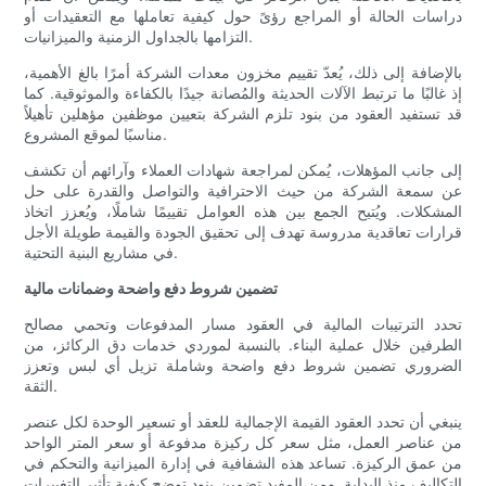
دراسات الحالة أو المراجع رؤىً حول كيفية تعاملها مع التعقيدات أو
التزامها بالجداول الزمنية والميزانيات.
بالإضافة إلى ذلك، يُعدّ تقييم مخزون معدات الشركة أمرًا بالغ الأهمية،
إذ غالبًا ما ترتبط الآلات الحديثة والمُصانة جيدًا بالكفاءة والموثوقية. كما
قد تستفيد العقود من بنود تلزم الشركة بتعيين موظفين مؤهلين تأهيلاً
مناسبًا لموقع المشروع.
إلى جانب المؤهلات، يُمكن لمراجعة شهادات العملاء وآرائهم أن تكشف
عن سمعة الشركة من حيث الاحترافية والتواصل والقدرة على حل
المشكلات. ويُتيح الجمع بين هذه العوامل تقييمًا شاملًا، ويُعزز اتخاذ
قرارات تعاقدية مدروسة تهدف إلى تحقيق الجودة والقيمة طويلة الأجل
في مشاريع البنية التحتية.
تضمين شروط دفع واضحة وضمانات مالية
تحدد الترتيبات المالية في العقود مسار المدفوعات وتحمي مصالح
الطرفين خلال عملية البناء. بالنسبة لموردي خدمات دق الركائز، من
الضروري تضمين شروط دفع واضحة وشاملة تزيل أي لبس وتعزز
الثقة.
ينبغي أن تحدد العقود القيمة الإجمالية للعقد أو تسعير الوحدة لكل عنصر
من عناصر العمل، مثل سعر كل ركيزة مدفوعة أو سعر المتر الواحد
من عمق الركيزة. تساعد هذه الشفافية في إدارة الميزانية والتحكم في
التكاليف منذ البداية. ومن المفيد تضمين بنود توضح كيفية تأثير التغييرات