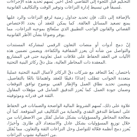
التحكيم قبل اللجوء إلى التقاضي كحل أخير. يُسهم تحديد هذه الإجراءات
مُسبقاً في تبسيط إدارة النزاعات وتوفير الوقت والتكاليف القانونية.
بالإضافة إلى ذلك، فإن تحديد جداول زمنية لرفع النزاعات والرد عليها
يمنع تصعيد المسائل العالقة. كما يمكن للعقد أن يحدد الاختصاص
القضائي والقانون الواجب التطبيق الذي ستُعالج بموجبه النزاعات، مما
يوفر وضوحًا بشأن الأطر القانونية.
إنّ دمج أدوات أو منصات التعاون الرقمي لمشاركة المستندات
والتواصل من شأنه أن يعزز الشفافية والكفاءة. ويضمن تضمين هذه
الآليات في العقد الحفاظ على علاقات عمل تعاونية حتى في المشاريع
المعقدة ذات المخاطر العالية، مثل دقّ ركائز البنية التحتية.
باختصار، يُعدّ التعاقد مع شركات دقّ الركائز لأعمال البنية التحتية عمليةً
متعددة الجوانب تتطلب إعدادًا دقيقًا للعقد واهتمامًا بالغًا بالتفاصيل.
ويضمن تحديد نطاق العمل والإطار الفني بوضوح توافق التوقعات
وضمان جودة العمل. كما يُعزز التدقيق الشامل في مؤهلات المقاول
الثقة في قدراته وموثوقيته.
علاوة على ذلك، تُسهم الشروط المالية الواضحة والضمانات في الحفاظ
على انضباط التدفق النقدي والحماية من التكاليف غير المتوقعة. كما أن
معالجة المخاطر والمسؤوليات بشكل شامل تُقلل من الاضطرابات من
خلال توزيع المسؤوليات بشكل عادل والاستعداد لأي طارئ. وأخيرًا،
يُعزز دمج أنظمة فعّالة للتواصل وحل النزاعات الثقة والتعاون، مما يُقلل
من احتمالية نشوب النزاعات.