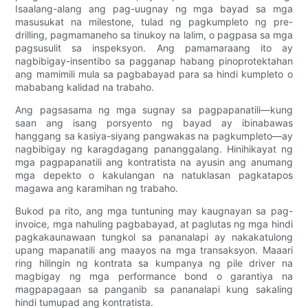
Isaalang-alang ang pag-uugnay ng mga bayad sa mga
masusukat na milestone, tulad ng pagkumpleto ng pre-
drilling, pagmamaneho sa tinukoy na lalim, o pagpasa sa mga
pagsusulit sa inspeksyon. Ang pamamaraang ito ay
nagbibigay-insentibo sa pagganap habang pinoprotektahan
ang mamimili mula sa pagbabayad para sa hindi kumpleto o
mababang kalidad na trabaho.
Ang pagsasama ng mga sugnay sa pagpapanatili—kung
saan ang isang porsyento ng bayad ay ibinabawas
hanggang sa kasiya-siyang pangwakas na pagkumpleto—ay
nagbibigay ng karagdagang pananggalang. Hinihikayat ng
mga pagpapanatili ang kontratista na ayusin ang anumang
mga depekto o kakulangan na natuklasan pagkatapos
magawa ang karamihan ng trabaho.
Bukod pa rito, ang mga tuntuning may kaugnayan sa pag-
invoice, mga nahuling pagbabayad, at paglutas ng mga hindi
pagkakaunawaan tungkol sa pananalapi ay nakakatulong
upang mapanatili ang maayos na mga transaksyon. Maaari
ring hilingin ng kontrata sa kumpanya ng pile driver na
magbigay ng mga performance bond o garantiya na
magpapagaan sa panganib sa pananalapi kung sakaling
hindi tumupad ang kontratista.