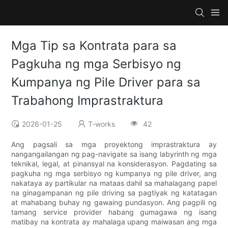
Mga Tip sa Kontrata para sa
Pagkuha ng mga Serbisyo ng
Kumpanya ng Pile Driver para sa
Trabahong Imprastraktura
2026-01-25
T-works
42
Ang pagsali sa mga proyektong imprastraktura ay
nangangailangan ng pag-navigate sa isang labyrinth ng mga
teknikal, legal, at pinansyal na konsiderasyon. Pagdating sa
pagkuha ng mga serbisyo ng kumpanya ng pile driver, ang
nakataya ay partikular na mataas dahil sa mahalagang papel
na ginagampanan ng pile driving sa pagtiyak ng katatagan
at mahabang buhay ng gawaing pundasyon. Ang pagpili ng
tamang service provider habang gumagawa ng isang
matibay na kontrata ay mahalaga upang maiwasan ang mga