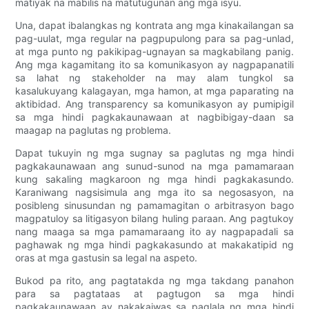
matiyak na mabilis na matutugunan ang mga isyu.
Una, dapat ibalangkas ng kontrata ang mga kinakailangan sa
pag-uulat, mga regular na pagpupulong para sa pag-unlad,
at mga punto ng pakikipag-ugnayan sa magkabilang panig.
Ang mga kagamitang ito sa komunikasyon ay nagpapanatili
sa lahat ng stakeholder na may alam tungkol sa
kasalukuyang kalagayan, mga hamon, at mga paparating na
aktibidad. Ang transparency sa komunikasyon ay pumipigil
sa mga hindi pagkakaunawaan at nagbibigay-daan sa
maagap na paglutas ng problema.
Dapat tukuyin ng mga sugnay sa paglutas ng mga hindi
pagkakaunawaan ang sunud-sunod na mga pamamaraan
kung sakaling magkaroon ng mga hindi pagkakasundo.
Karaniwang nagsisimula ang mga ito sa negosasyon, na
posibleng sinusundan ng pamamagitan o arbitrasyon bago
magpatuloy sa litigasyon bilang huling paraan. Ang pagtukoy
nang maaga sa mga pamamaraang ito ay nagpapadali sa
paghawak ng mga hindi pagkakasundo at makakatipid ng
oras at mga gastusin sa legal na aspeto.
Bukod pa rito, ang pagtatakda ng mga takdang panahon
para sa pagtataas at pagtugon sa mga hindi
pagkakaunawaan ay nakakaiwas sa paglala ng mga hindi