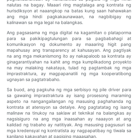
nalutas na bagay. Maaari ring magtalaga ang kontrata ng
hurisdiksyon at naaangkop na batas kung saan hahawakan
ang mga hindi pagkakaunawaan, na nagbibigay ng
kalinawan sa mga legal na balangkas.
Ang pagsasama ng mga digital na kagamitan o plataporma
para sa pakikipagtulungan para sa pagbabahagi at
komunikasyon ng dokumento ay maaaring higit pang
mapahusay ang transparency at kahusayan. Ang pagtiyak
na ang mga mekanismong ito ay nakapaloob sa kontrata ay
ginagarantiyahan na kahit ang mga kumplikadong proyekto
na may malaking nakataya, tulad ng pagtambak ng mga
imprastraktura, ay magpapanatili ng mga kooperatibong
ugnayan sa pagtatrabaho.
Sa buod, ang pagkuha ng mga serbisyo ng pile driver para
sa gawaing imprastraktura ay isang prosesong maraming
aspeto na nangangailangan ng masusing paghahanda ng
kontrata at atensyon sa detalye. Ang pagtatatag ng isang
malinaw na tinukoy na saklaw at teknikal na balangkas ay
nagsisiguro na ang mga inaasahan ay naaayon at ang
kalidad ng trabaho ay natitiyak. Ang masusing pagsusuri sa
mga kredensyal ng kontratista ay nagpapatibay ng tiwala sa
kanilang kakayahan at pagiging maaasahan.