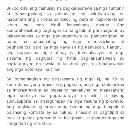
Bukod dito, ang mahusay na pagkakaunawa sa mga tuntunin
at pananggalang sa pananalapi ay nakakatulong na
mapanatili ang disiplina sa daloy ng pera at maprotektahan
laban sa mga hindi inaasahang gastos. Ang
komprehensibong pagtugon sa panganib at pananagutan ay
nakakabawas sa mga pagkagambala sa pamamagitan ng
patas na pamamahagi ng mga responsibilidad at
paghahanda para sa mga kawalan ng katiyakan. Panghuli,
ang pagsasama ng matibay na komunikasyon at mga
sistema ng paglutas ng hindi pagkakaunawaan ay
nagtataguyod ng tiwala at kolaborasyon, na binabawasan
ang mga potensyal na alitan.
Sa pamamagitan ng pagsasama ng mga tip na ito sa
kontrata sa iyong proseso ng pagkuha, ang mga stakeholder
sa imprastraktura ay maaaring makakuha ng maaasahang
mga serbisyo sa pagpapatayo ng pile na siyang
sumusuporta sa matagumpay na mga resulta ng proyekto.
Ang paglalaan ng oras upang bumuo ng mga tumpak at
balanseng kontrata ay sa huli ay isinasalin sa pagtitipid sa
oras at gastos, pagsunod sa kaligtasan, at pangmatagalang
integridad ng istruktura.