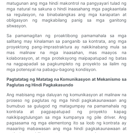
matugunan ang mga hindi makontrol na pangyayari tulad ng
mga natural na sakuna o hindi inaasahang mga pagkaantala
sa regulasyon, na binabalangkas ang mga karapatan at
obligasyon ng magkabilang panig sa mga ganitong
sitwasyon.
Sa pamamagitan ng proaktibong pamamahala sa mga
salitang may kinalaman sa panganib sa kontrata, ang mga
proyektong pang-imprastraktura ay nakikinabang mula sa
mas malinaw na mga inaasahan, mas maayos na
kolaborasyon, at mga proteksyong maipapatupad ng batas
na nagpapadali sa pagkumpleto ng proyekto sa ilalim ng
mga potensyal na pabagu-bagong kondisyon.
Pagtatatag ng Matatag na Komunikasyon at Mekanismo sa
Paglutas ng Hindi Pagkakasundo
Ang mabisang mga daluyan ng komunikasyon at malinaw na
proseso ng paglutas ng mga hindi pagkakaunawaan ang
bumubuo sa gulugod ng matagumpay na pamamahala ng
kontrata at pagpapatupad ng proyekto kapag
nakikipagtulungan sa mga kumpanya ng pile driver. Ang
pagsasama ng mga elementong ito sa loob ng kontrata ay
maaaring mabawasan ang mga hindi pagkakaunawaan at