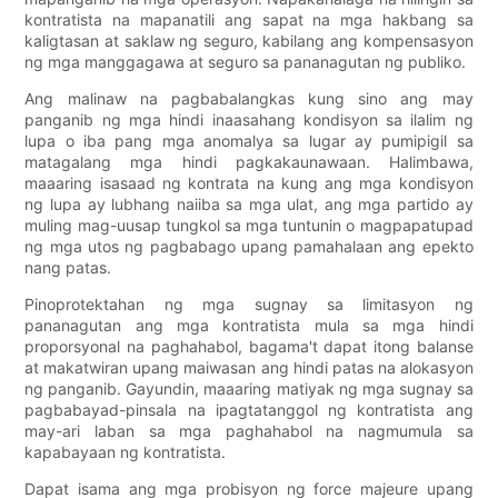
kontratista na mapanatili ang sapat na mga hakbang sa
kaligtasan at saklaw ng seguro, kabilang ang kompensasyon
ng mga manggagawa at seguro sa pananagutan ng publiko.
Ang malinaw na pagbabalangkas kung sino ang may
panganib ng mga hindi inaasahang kondisyon sa ilalim ng
lupa o iba pang mga anomalya sa lugar ay pumipigil sa
matagalang mga hindi pagkakaunawaan. Halimbawa,
maaaring isasaad ng kontrata na kung ang mga kondisyon
ng lupa ay lubhang naiiba sa mga ulat, ang mga partido ay
muling mag-uusap tungkol sa mga tuntunin o magpapatupad
ng mga utos ng pagbabago upang pamahalaan ang epekto
nang patas.
Pinoprotektahan ng mga sugnay sa limitasyon ng
pananagutan ang mga kontratista mula sa mga hindi
proporsyonal na paghahabol, bagama't dapat itong balanse
at makatwiran upang maiwasan ang hindi patas na alokasyon
ng panganib. Gayundin, maaaring matiyak ng mga sugnay sa
pagbabayad-pinsala na ipagtatanggol ng kontratista ang
may-ari laban sa mga paghahabol na nagmumula sa
kapabayaan ng kontratista.
Dapat isama ang mga probisyon ng force majeure upang