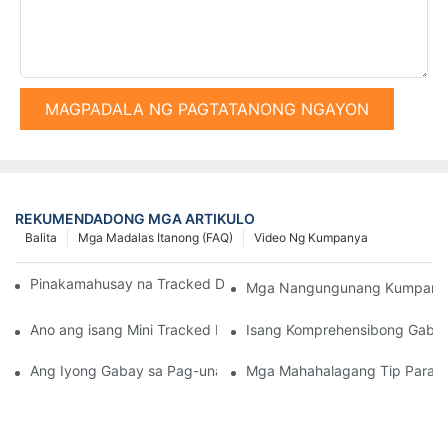
MAGPADALA NG PAGTATANONG NGAYON
REKUMENDADONG MGA ARTIKULO
Balita
Mga Madalas Itanong (FAQ)
Video Ng Kumpanya
Pinakamahusay na Tracked Dump Truck sa Merkado Ngayon
Mga Nangungunang Kumpanya n
Ano ang isang Mini Tracked Dumper at ang mga Benepisyo nito
Isang Komprehensibong Gabay 
Ang Iyong Gabay sa Pag-unawa sa mga Tagapagtustos ng Hydr
Mga Mahahalagang Tip Para sa