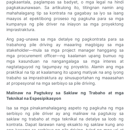
pagkaantala, paglampas sa badyet, o mga legal na hindi
pagkakaunawaan. Sa artikulong ito, titingnan namin ang
mahahalagang tip sa kontrata na gagabay sa iyo sa isang
maayos at epektibong proseso ng pagkuha para sa mga
kumpanya ng pile driver na iniayon sa mga proyektong
imprastraktura.
Ang pag-unawa sa mga detalye ng pagkontrata para sa
trabahong pile driving ay maaaring magbigay sa mga
stakeholder—mula sa mga project manager hanggang sa
mga procurement officer—ng kaalaman upang bumuo ng
mga kasunduan na nangangalaga sa mga interes at
nagtataguyod ng tagumpay ng proyekto. Alamin ang mga
praktikal na tip at kaalamang ito upang matiyak na ang iyong
trabaho sa imprastraktura ay sinusuportahan ng maaasahan
at propesyonal na mga serbisyo sa pile driving.
Malinaw na Pagtukoy sa Saklaw ng Trabaho at mga
Teknikal na Espesipikasyon
Isa sa mga pinakamahalagang aspeto ng pagkuha ng mga
serbisyo ng pile driver ay ang malinaw na pagtukoy sa
saklaw ng trabaho at mga teknikal na detalye sa loob ng
kontrata. Dapat ilarawan nang eksakto ng saklaw kung ano
ang kasama sa serbisyo ng pile driving, tulad ng mga uri at