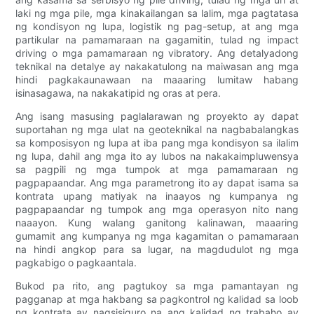
laki ng mga pile, mga kinakailangan sa lalim, mga pagtatasa
ng kondisyon ng lupa, logistik ng pag-setup, at ang mga
partikular na pamamaraan na gagamitin, tulad ng impact
driving o mga pamamaraan ng vibratory. Ang detalyadong
teknikal na detalye ay nakakatulong na maiwasan ang mga
hindi pagkakaunawaan na maaaring lumitaw habang
isinasagawa, na nakakatipid ng oras at pera.
Ang isang masusing paglalarawan ng proyekto ay dapat
suportahan ng mga ulat na geoteknikal na nagbabalangkas
sa komposisyon ng lupa at iba pang mga kondisyon sa ilalim
ng lupa, dahil ang mga ito ay lubos na nakakaimpluwensya
sa pagpili ng mga tumpok at mga pamamaraan ng
pagpapaandar. Ang mga parametrong ito ay dapat isama sa
kontrata upang matiyak na inaayos ng kumpanya ng
pagpapaandar ng tumpok ang mga operasyon nito nang
naaayon. Kung walang ganitong kalinawan, maaaring
gumamit ang kumpanya ng mga kagamitan o pamamaraan
na hindi angkop para sa lugar, na magdudulot ng mga
pagkabigo o pagkaantala.
Bukod pa rito, ang pagtukoy sa mga pamantayan ng
pagganap at mga hakbang sa pagkontrol ng kalidad sa loob
ng kontrata ay nagsisiguro na ang kalidad ng trabaho ay