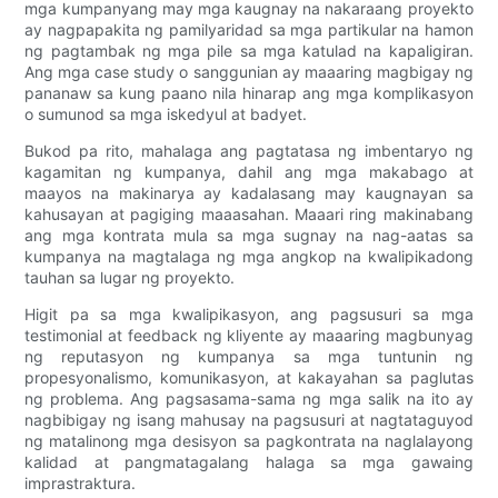
mga kumpanyang may mga kaugnay na nakaraang proyekto
ay nagpapakita ng pamilyaridad sa mga partikular na hamon
ng pagtambak ng mga pile sa mga katulad na kapaligiran.
Ang mga case study o sanggunian ay maaaring magbigay ng
pananaw sa kung paano nila hinarap ang mga komplikasyon
o sumunod sa mga iskedyul at badyet.
Bukod pa rito, mahalaga ang pagtatasa ng imbentaryo ng
kagamitan ng kumpanya, dahil ang mga makabago at
maayos na makinarya ay kadalasang may kaugnayan sa
kahusayan at pagiging maaasahan. Maaari ring makinabang
ang mga kontrata mula sa mga sugnay na nag-aatas sa
kumpanya na magtalaga ng mga angkop na kwalipikadong
tauhan sa lugar ng proyekto.
Higit pa sa mga kwalipikasyon, ang pagsusuri sa mga
testimonial at feedback ng kliyente ay maaaring magbunyag
ng reputasyon ng kumpanya sa mga tuntunin ng
propesyonalismo, komunikasyon, at kakayahan sa paglutas
ng problema. Ang pagsasama-sama ng mga salik na ito ay
nagbibigay ng isang mahusay na pagsusuri at nagtataguyod
ng matalinong mga desisyon sa pagkontrata na naglalayong
kalidad at pangmatagalang halaga sa mga gawaing
imprastraktura.