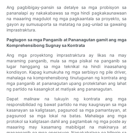
Ang pagbibigay-pansin sa detalye sa mga probisyon sa
pananalapi ay nakakabawas sa mga hindi pagkakaunawaan
na maaaring magdulot ng mga pagkaantala sa proyekto, sa
gayon ay sumusuporta sa matatag na pag-unlad sa gawaing
imprastraktura.
Pagtugon sa mga Panganib at Pananagutan gamit ang mga
Komprehensibong Sugnay sa Kontrata
Ang mga proyektong imprastraktura ay likas na may
maraming panganib, mula sa mga pisikal na panganib sa
lugar hanggang sa mga teknikal na hindi inaasahang
kondisyon. Kapag kumukuha ng mga serbisyo ng pile driver,
mahalaga na komprehensibong tinutugunan ng kontrata ang
mga panganib at pananagutan upang protektahan ang lahat
ng partido na kasangkot at matiyak ang pananagutan.
Dapat malinaw na tukuyin ng kontrata ang mga
responsibilidad ng bawat partido na may kaugnayan sa mga
kasanayan sa kaligtasan, pagsunod sa mga pamantayan, at
pagsunod sa mga lokal na batas. Mahalaga ang mga
protokol sa kaligtasan dahil ang pagtambak ng mga poste ay
maaaring may kasamang mabibigat na makinarya at
mapanganib na mga operasyon. Napakahalaga na hilingin sa