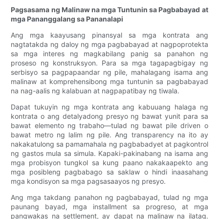
Pagsasama ng Malinaw na mga Tuntunin sa Pagbabayad at
mga Pananggalang sa Pananalapi
Ang mga kaayusang pinansyal sa mga kontrata ang
nagtatakda ng daloy ng mga pagbabayad at nagpoprotekta
sa mga interes ng magkabilang panig sa panahon ng
proseso ng konstruksyon. Para sa mga tagapagbigay ng
serbisyo sa pagpapaandar ng pile, mahalagang isama ang
malinaw at komprehensibong mga tuntunin sa pagbabayad
na nag-aalis ng kalabuan at nagpapatibay ng tiwala.
Dapat tukuyin ng mga kontrata ang kabuuang halaga ng
kontrata o ang detalyadong presyo ng bawat yunit para sa
bawat elemento ng trabaho—tulad ng bawat pile driven o
bawat metro ng lalim ng pile. Ang transparency na ito ay
nakakatulong sa pamamahala ng pagbabadyet at pagkontrol
ng gastos mula sa simula. Kapaki-pakinabang na isama ang
mga probisyon tungkol sa kung paano nakakaapekto ang
mga posibleng pagbabago sa saklaw o hindi inaasahang
mga kondisyon sa mga pagsasaayos ng presyo.
Ang mga takdang panahon ng pagbabayad, tulad ng mga
paunang bayad, mga installment sa progreso, at mga
pangwakas na settlement, ay dapat na malinaw na ilatag.