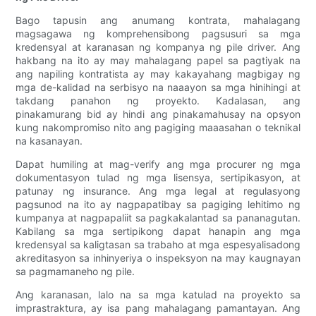
Bago tapusin ang anumang kontrata, mahalagang
magsagawa ng komprehensibong pagsusuri sa mga
kredensyal at karanasan ng kompanya ng pile driver. Ang
hakbang na ito ay may mahalagang papel sa pagtiyak na
ang napiling kontratista ay may kakayahang magbigay ng
mga de-kalidad na serbisyo na naaayon sa mga hinihingi at
takdang panahon ng proyekto. Kadalasan, ang
pinakamurang bid ay hindi ang pinakamahusay na opsyon
kung nakompromiso nito ang pagiging maaasahan o teknikal
na kasanayan.
Dapat humiling at mag-verify ang mga procurer ng mga
dokumentasyon tulad ng mga lisensya, sertipikasyon, at
patunay ng insurance. Ang mga legal at regulasyong
pagsunod na ito ay nagpapatibay sa pagiging lehitimo ng
kumpanya at nagpapaliit sa pagkakalantad sa pananagutan.
Kabilang sa mga sertipikong dapat hanapin ang mga
kredensyal sa kaligtasan sa trabaho at mga espesyalisadong
akreditasyon sa inhinyeriya o inspeksyon na may kaugnayan
sa pagmamaneho ng pile.
Ang karanasan, lalo na sa mga katulad na proyekto sa
imprastraktura, ay isa pang mahalagang pamantayan. Ang