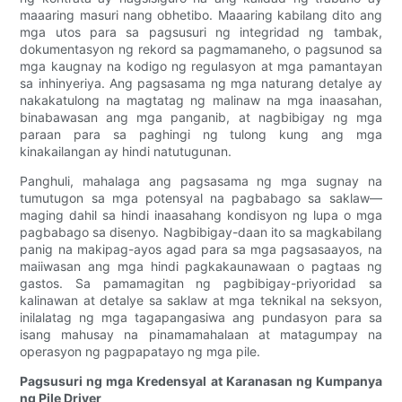
maaaring masuri nang obhetibo. Maaaring kabilang dito ang
mga utos para sa pagsusuri ng integridad ng tambak,
dokumentasyon ng rekord sa pagmamaneho, o pagsunod sa
mga kaugnay na kodigo ng regulasyon at mga pamantayan
sa inhinyeriya. Ang pagsasama ng mga naturang detalye ay
nakakatulong na magtatag ng malinaw na mga inaasahan,
binabawasan ang mga panganib, at nagbibigay ng mga
paraan para sa paghingi ng tulong kung ang mga
kinakailangan ay hindi natutugunan.
Panghuli, mahalaga ang pagsasama ng mga sugnay na
tumutugon sa mga potensyal na pagbabago sa saklaw—
maging dahil sa hindi inaasahang kondisyon ng lupa o mga
pagbabago sa disenyo. Nagbibigay-daan ito sa magkabilang
panig na makipag-ayos agad para sa mga pagsasaayos, na
maiiwasan ang mga hindi pagkakaunawaan o pagtaas ng
gastos. Sa pamamagitan ng pagbibigay-priyoridad sa
kalinawan at detalye sa saklaw at mga teknikal na seksyon,
inilalatag ng mga tagapangasiwa ang pundasyon para sa
isang mahusay na pinamamahalaan at matagumpay na
operasyon ng pagpapatayo ng mga pile.
Pagsusuri ng mga Kredensyal at Karanasan ng Kumpanya
ng Pile Driver