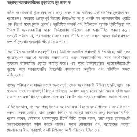
সম্ভাব্য সরবরাহকারীদের মূল্যায়নের মূল মানদণ্ড
সঠিক সরবরাহকারী খুঁজে বের করার জন্য কেবল দামের বাইরেও একাধিক দিক মূল্যায়ন করা
প্রয়োজন। সবচেয়ে গুরুত্বপূর্ণ বিবেচ্য বিষয়গুলির মধ্যে একটি হল সরবরাহকারীর খ্যাতি
এবং শিল্পের মধ্যে ট্র্যাক রেকর্ড। প্রতিষ্ঠিত সম্পর্ক এবং ইতিবাচক গ্রাহক প্রতিক্রিয়া সহ
দীর্ঘস্থায়ী সরবরাহকারীরা আরও নির্ভরযোগ্য পরিষেবা এবং জবাবদিহিতা প্রদান করে।
ক্লায়েন্ট পর্যালোচনা, প্রশংসাপত্র এবং কেস স্টাডি তদন্ত করলে তাদের নির্ভরযোগ্যতা
সম্পর্কে মূল্যবান অন্তর্দৃষ্টি পাওয়া যেতে পারে।
লিড টাইম আরেকটি গুরুত্বপূর্ণ বিষয়। নির্মাণের সময়সীমা প্রায়শই সীমিত থাকে, তাই দ্রুত
প্রতিস্থাপন যন্ত্রাংশ সরবরাহ করতে পারে এমন সরবরাহকারীদের সাথে অংশীদারিত্ব
ব্যয়বহুল ডাউনটাইম এড়াতে সাহায্য করে। এই দ্রুত টার্নঅ্যারাউন্ড প্রয়োজনীয়তাগুলি
পূরণের জন্য সরবরাহকারীর ইনভেন্টরি ব্যবস্থাপনা অনুশীলন এবং লজিস্টিক ক্ষমতা
অবিচ্ছেদ্য।
পণ্যের পরিসর এবং সামঞ্জস্যতাও গুরুত্বপূর্ণ। যেসব সরবরাহকারী বিভিন্ন হাতুড়ি ব্র্যান্ড এবং
মডেলের সাথে সামঞ্জস্যপূর্ণ বিস্তৃত পরিসরের যন্ত্রাংশ মজুত করেন তারা আরও সুবিধাজনক
হতে পারেন এবং বিভিন্ন চ্যানেল থেকে একাধিক উপাদান সংগ্রহের জটিলতা কমাতে পারেন।
অতিরিক্তভাবে, প্রদত্ত প্রযুক্তিগত সহায়তা এবং বিক্রয়োত্তর পরিষেবার স্তর বিবেচনা
করুন। সরবরাহকারীরা যারা যন্ত্রাংশ নির্বাচন বা সমস্যা সমাধানের জন্য বিশেষজ্ঞ নির্দেশনা
প্রদান করেন, সেইসাথে ঝামেলামুক্ত রিটার্ন নীতি প্রদান করেন, তারা ক্রয় চ্যালেঞ্জগুলি
উল্লেখযোগ্যভাবে হ্রাস করতে পারেন। স্বচ্ছ যোগাযোগ এবং গ্রাহকদের উদ্বেগ
মোকাবেলার ইচ্ছা প্রায়শই একটি বিশ্বস্ত অংশীদারিত্বের ইঙ্গিত দেয়।