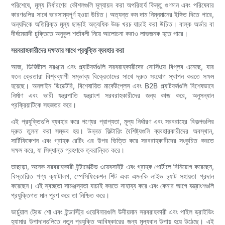
পরিশেষে, মূল্য নির্ধারণের কৌশলগুলি মূল্যায়ন করা অপরিহার্য কিন্তু গুণমান এবং পরিষেবার
কারণগুলির সাথে ভারসাম্যপূর্ণ হওয়া উচিত। অত্যন্ত কম দাম নিম্নমানের ইঙ্গিত দিতে পারে,
অন্যদিকে অতিরিক্ত মূল্য ছাড়াই অত্যধিক উচ্চ খরচ যাচাই করা উচিত। বাল্ক অর্ডার বা
দীর্ঘমেয়াদী চুক্তিতে অনুকূল শর্তাবলী নিয়ে আলোচনা করাও লাভজনক হতে পারে।
সরবরাহকারীদের দক্ষতার সাথে প্রযুক্তি ব্যবহার করা
আজ, ডিজিটাল সরঞ্জাম এবং প্ল্যাটফর্মগুলি সরবরাহকারীদের সোর্সিংয়ে বিপ্লব এনেছে, যার
ফলে ক্রেতারা বিশ্বব্যাপী সম্ভাব্য বিক্রেতাদের সাথে দ্রুত সংযোগ স্থাপন করতে সক্ষম
হয়েছে। অনলাইন ডিরেক্টরি, বিশেষায়িত মার্কেটপ্লেস এবং B2B প্ল্যাটফর্মগুলি বিশেষভাবে
নির্মাণ এবং ভারী যন্ত্রপাতি যন্ত্রাংশ সরবরাহকারীদের জন্য কাজ করে, অনুসন্ধান
প্রক্রিয়াটিকে সহজতর করে।
এই প্রযুক্তিগুলি ব্যবহার করে পণ্যের প্রাপ্যতা, মূল্য নির্ধারণ এবং সরবরাহের বিকল্পগুলির
দ্রুত তুলনা করা সম্ভব হয়। উন্নত ফিল্টারিং বৈশিষ্ট্যগুলি ব্যবহারকারীদের অবস্থান,
সার্টিফিকেশন এবং গ্রাহক রেটিং এর উপর ভিত্তি করে সরবরাহকারীদের সংকুচিত করতে
সক্ষম করে, যা সিদ্ধান্ত গ্রহণকে ত্বরান্বিত করে।
তাছাড়া, অনেক সরবরাহকারী ইন্টারেক্টিভ ওয়েবসাইট এবং গ্রাহক পোর্টালে বিনিয়োগ করেছেন,
বিস্তারিত পণ্য ক্যাটালগ, স্পেসিফিকেশন শিট এবং এমনকি লাইভ চ্যাট সহায়তা প্রদান
করেছেন। এই স্বচ্ছতা সামঞ্জস্যতা যাচাই করতে সাহায্য করে এবং কেনার আগে যন্ত্রাংশগুলি
প্রযুক্তিগত মান পূরণ করে তা নিশ্চিত করে।
ভার্চুয়াল ট্রেড শো এবং ইন্ডাস্ট্রি ওয়েবিনারগুলি উদীয়মান সরবরাহকারী এবং পাইল ড্রাইভিং
হ্যামার উপাদানগুলিতে নতুন প্রযুক্তি আবিষ্কারের জন্য মূল্যবান উপায় হয়ে উঠেছে। এই