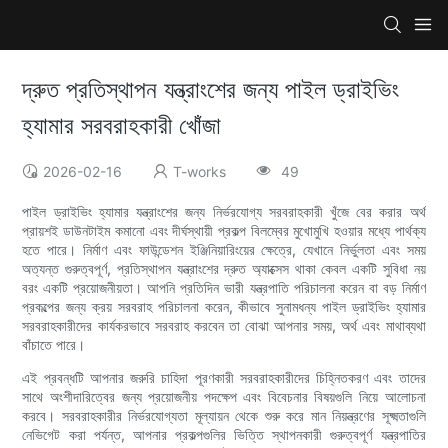
দ্রুত প্রতিস্থাপন যন্ত্রাংশের জন্য পাইল ড্রাইভিং
হ্যামার সরবরাহকারী খোঁজা
2026-02-16
T-works
49
পাইল ড্রাইভিং হ্যামার যন্ত্রাংশের জন্য নির্ভরযোগ্য সরবরাহকারী খুঁজে বের করার অর্থ
প্রায়শই ডাউনটাইম কমানো এবং দীর্ঘস্থায়ী প্রকল্প বিলম্বের মুখোমুখি হওয়ার মধ্যে পার্থক্য
হতে পারে। নির্মাণ এবং ফাউন্ডেশন ইঞ্জিনিয়ারিংয়ের ক্ষেত্রে, যেখানে নির্ভুলতা এবং সময়
অত্যন্ত গুরুত্বপূর্ণ, প্রতিস্থাপন যন্ত্রাংশের দ্রুত অ্যাক্সেস থাকা কেবল একটি সুবিধা নয়
বরং একটি প্রয়োজনীয়তা। আপনি প্রতিদিন ভারী যন্ত্রপাতি পরিচালনা করেন বা বড় নির্মাণ
প্রকল্পের জন্য ক্রয় সরবরাহ পরিচালনা করেন, কীভাবে সুনামধন্য পাইল ড্রাইভিং হ্যামার
সরবরাহকারীদের কার্যকরভাবে সরবরাহ করবেন তা বোঝা আপনার সময়, অর্থ এবং মাথাব্যথা
বাঁচাতে পারে।
এই প্রবন্ধটি আপনার জরুরি চাহিদা পূরণকারী সরবরাহকারীদের চিহ্নিতকরণ এবং তাদের
সাথে অংশীদারিত্বের জন্য প্রয়োজনীয় পদক্ষেপ এবং বিবেচনার বিষয়গুলি নিয়ে আলোচনা
করবে। সরবরাহকারীর নির্ভরযোগ্যতা মূল্যায়ন থেকে শুরু করে মান নিয়ন্ত্রণের সূক্ষ্মতাগুলি
নেভিগেট করা পর্যন্ত, আপনার প্রকল্পগুলির ভিত্তি স্থাপনকারী গুরুত্বপূর্ণ যন্ত্রপাতির