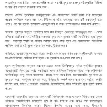
অন্তর্ভুক্ত করা উচিত। সরবরাহকারীর ক্ষমতা সরাসরি মূল্যায়নের জন্য পর্যায়ক্রমিক নিরীক্ষা
বা কারখানা পরিদর্শন উপকারী হতে পারে।
তদুপরি, সোর্সিং প্রক্রিয়ার নথিভুক্তকরণ এবং মানসম্পন্ন রেকর্ড বজায় রাখা সামগ্রিক
প্রকল্প সম্মতিকে সমর্থন করে এবং নিরীক্ষা বা ঘটনা তদন্তের সময় এটি গুরুত্বপূর্ণ হতে
পারে। এই নথিপত্রটি প্রয়োজনে ওয়ারেন্টি দাবি বা পণ্য প্রত্যাহারকেও সহজ করে তোলে।
আপনার প্রান্তে যন্ত্রাংশ প্রাপ্তির সময় মান নিয়ন্ত্রণ চেকপয়েন্ট অন্তর্ভুক্ত করা - যেমন
মাত্রিক যাচাইকরণ এবং শারীরিক অবস্থার মূল্যায়ন - সুরক্ষার একটি অতিরিক্ত স্তর যুক্ত
করে। সম্ভাব্য ত্রুটি বা অনিয়ম সনাক্ত করার জন্য ক্রয় এবং রক্ষণাবেক্ষণ দলগুলিকে
প্রশিক্ষণ দেওয়া এই সুরক্ষা ব্যবস্থাকে আরও উন্নত করে।
পরিশেষে, সরবরাহ শৃঙ্খল জুড়ে কঠোর সম্মতি এবং গুণমান নিশ্চিতকরণ অনুশীলনগুলি আপনার
সরঞ্জাম বিনিয়োগ, কর্মীদের নিরাপত্তা এবং প্রকল্পের অখণ্ডতা রক্ষা করে।
দ্রুত প্রতিস্থাপন যন্ত্রাংশ সরবরাহ করতে সক্ষম নির্ভরযোগ্য পাইল ড্রাইভিং হ্যামার
সরবরাহকারী খুঁজে বের করার প্রক্রিয়ার জন্য সুচিন্তিত সিদ্ধান্ত গ্রহণ এবং কৌশলগত
অংশীদারিত্ব গড়ে তোলা প্রয়োজন। মানের উপর জোর দিয়ে, সরবরাহকারীর মূল মানদণ্ড
মূল্যায়ন করে, প্রযুক্তি ব্যবহার করে, দীর্ঘমেয়াদী সম্পর্ক লালন করে এবং কঠোর সম্মতি
নিশ্চিত করে, নির্মাণ পেশাদাররা সরঞ্জামের ডাউনটাইমের সাথে সম্পর্কিত ঝুঁকি হ্রাস করতে
পারেন।
গুরুত্বপূর্ণ যন্ত্রপাতির যন্ত্রাংশের জন্য একটি নির্ভরযোগ্য সরবরাহ শৃঙ্খল নিশ্চিত করা কেবল
প্রকল্পের সময়সীমাকেই সর্বোত্তম করে না বরং নিরাপদ এবং আরও দক্ষ কর্মক্ষেত্রের
কার্যক্রমকেও উৎসাহিত করে। শিল্পের বিকশিত হওয়ার সাথে সাথে, উদ্ভাবনী