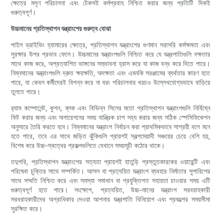
ক্ষেত্রে মসৃণ পরিচালনা এবং টেকসই কর্মপ্রবাহ নিশ্চিত করার জন্য প্রতিটি দিকই
গুরুত্বপূর্ণ।
উচ্চমানের প্রতিস্থাপন যন্ত্রাংশের গুরুত্ব বোঝা
পাইল ড্রাইভিং হ্যামারের ক্ষেত্রে, প্রতিস্থাপন যন্ত্রাংশের গুণমান সরাসরি কর্মক্ষমতা এবং
সুরক্ষার উপর প্রভাব ফেলে। উচ্চমানের যন্ত্রাংশগুলি নিশ্চিত করে যে যন্ত্রপাতিগুলি দক্ষতার
সাথে কাজ করে, অপ্রত্যাশিত ভাঙ্গনের সম্ভাবনা হ্রাস করে যা কাজ বন্ধ করে দিতে পারে।
নিম্নমানের যন্ত্রাংশগুলি দ্রুত ক্ষয়ক্ষতি, অদক্ষতা এবং এমনকি সরঞ্জামের ব্যর্থতার কারণ হতে
পারে, যা কেবল কর্মীদেরই বিপন্ন করে না বরং পরিচালনার খরচও উল্লেখযোগ্যভাবে বাড়িয়ে
তুলতে পারে।
র‍্যাম কম্পোনেন্ট, কুশন, ব্লক এবং বিভিন্ন সিলের মতো প্রতিস্থাপন যন্ত্রাংশগুলি নির্বিঘ্নে
ফিট করার জন্য এবং অপারেশনের সময় যান্ত্রিক চাপ সহ্য করার জন্য সঠিক স্পেসিফিকেশন
অনুসারে তৈরি করতে হবে। নিম্নমানের যন্ত্রাংশ নির্বাচন করা প্রাথমিকভাবে সাশ্রয়ী বলে মনে
হতে পারে, তবে এর সাথে জড়িত ঝুঁকিগুলি প্রায়শই স্বল্পমেয়াদী সঞ্চয়ের চেয়ে বেশি হয়,
বিশেষ করে উচ্চ-স্বত্বের প্রকল্পগুলিতে যেখানে সময়সূচী কঠোর থাকে।
তদুপরি, প্রতিস্থাপন যন্ত্রাংশের সত্যতা প্রায়শই হাতুড়ি প্রস্তুতকারকের ওয়ারেন্টি এবং
পরিষেবা চুক্তির সাথে সম্পর্কিত। আসল বা প্রত্যয়িত যন্ত্রাংশ ব্যবহার নির্মাতার সুপারিশের
সাথে সম্মতি নিশ্চিত করে এবং সমস্যা সমাধান বা প্রযুক্তিগত সহায়তা চাওয়ার সময় এটি
গুরুত্বপূর্ণ হতে পারে। সংক্ষেপে, প্রত্যয়িত, উচ্চ-মানের যন্ত্রাংশ সরবরাহকারী
সরবরাহকারীদের অগ্রাধিকার দেওয়া আপনার যন্ত্রপাতি বিনিয়োগ এবং প্রকল্পের সময়সীমা
সুরক্ষিত করে।