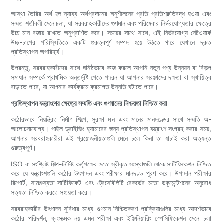
আস্থা তৈরির অর্থ হল ন্যায্য অর্থপ্রদানের অনুশীলনের প্রতি প্রতিশ্রুতিবদ্ধ হওয়া এবং
সম্মত শর্তাবলী মেনে চলা, যা সরবরাহকারীদের গুণমান এবং পরিষেবার নির্ভরযোগ্যতার ক্ষেত্রে
উচ্চ মান বজায় রাখতে অনুপ্রাণিত করে। সময়ের সাথে সাথে, এই নির্ভরযোগ্য নেটওয়ার্ক
উচ্চ-চাপের পরিস্থিতিতে একটি গুরুত্বপূর্ণ সম্পদ হয়ে উঠতে পারে যেখানে দ্রুত
প্রতিস্থাপন অপরিহার্য।
উপরন্তু, সরবরাহকারীদের সাথে ঘনিষ্ঠভাবে কাজ করলে আপনি নতুন পণ্য উন্নয়ন বা বিকল্প
সমাধান সম্পর্কে প্রাথমিক অন্তর্দৃষ্টি পেতে পারেন যা আপনার সরঞ্জামের দক্ষতা বা স্থায়িত্ব
বাড়াতে পারে, যা আপনার কার্যক্রমে ক্রমাগত উন্নতি ঘটাতে পারে।
প্রতিস্থাপন যন্ত্রাংশের ক্ষেত্রে সম্মতি এবং গুণমানের নিশ্চয়তা নিশ্চিত করা
কঠোরভাবে নিয়ন্ত্রিত নির্মাণ শিল্পে, সুরক্ষা মান এবং মানের মানদণ্ডের সাথে সম্মতি অ-
আলোচনাযোগ্য। পাইল ড্রাইভিং হ্যামারের জন্য প্রতিস্থাপন যন্ত্রাংশ সংগ্রহ করার সময়,
আপনার সরবরাহকারীরা এই প্রয়োজনীয়তাগুলি মেনে চলে কিনা তা যাচাই করা অত্যন্ত
গুরুত্বপূর্ণ।
ISO বা সংশ্লিষ্ট শিল্প-নির্দিষ্ট কর্তৃপক্ষের মতো স্বীকৃত সংস্থাগুলি থেকে সার্টিফিকেশন নিশ্চিত
করে যে যন্ত্রাংশগুলি কঠোর উৎপাদন এবং পরীক্ষার মানদণ্ড পূরণ করে। উপাদান পরীক্ষার
রিপোর্ট, সামঞ্জস্যতা সার্টিফিকেট এবং ট্রেসেবিলিটি রেকর্ডের মতো ডকুমেন্টেশনের অনুরোধ
সত্যতা নিশ্চিত করতে সহায়তা করে।
সরবরাহকারীর উৎপাদন সুবিধার মধ্যে গুণমান নিশ্চিতকরণ প্রক্রিয়াগুলির মধ্যে আদর্শভাবে
কঠোর পরিদর্শন, ধ্বংসাত্মক নয় এমন পরীক্ষা এবং ইঞ্জিনিয়ারিং স্পেসিফিকেশন মেনে চলা