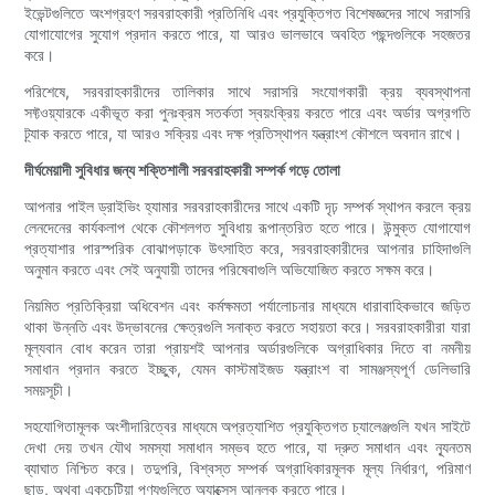
ইভেন্টগুলিতে অংশগ্রহণ সরবরাহকারী প্রতিনিধি এবং প্রযুক্তিগত বিশেষজ্ঞদের সাথে সরাসরি
যোগাযোগের সুযোগ প্রদান করতে পারে, যা আরও ভালভাবে অবহিত পছন্দগুলিকে সহজতর
করে।
পরিশেষে, সরবরাহকারীদের তালিকার সাথে সরাসরি সংযোগকারী ক্রয় ব্যবস্থাপনা
সফ্টওয়্যারকে একীভূত করা পুনঃক্রম সতর্কতা স্বয়ংক্রিয় করতে পারে এবং অর্ডার অগ্রগতি
ট্র্যাক করতে পারে, যা আরও সক্রিয় এবং দক্ষ প্রতিস্থাপন যন্ত্রাংশ কৌশলে অবদান রাখে।
দীর্ঘমেয়াদী সুবিধার জন্য শক্তিশালী সরবরাহকারী সম্পর্ক গড়ে তোলা
আপনার পাইল ড্রাইভিং হ্যামার সরবরাহকারীদের সাথে একটি দৃঢ় সম্পর্ক স্থাপন করলে ক্রয়
লেনদেনের কার্যকলাপ থেকে কৌশলগত সুবিধায় রূপান্তরিত হতে পারে। উন্মুক্ত যোগাযোগ
প্রত্যাশার পারস্পরিক বোঝাপড়াকে উৎসাহিত করে, সরবরাহকারীদের আপনার চাহিদাগুলি
অনুমান করতে এবং সেই অনুযায়ী তাদের পরিষেবাগুলি অভিযোজিত করতে সক্ষম করে।
নিয়মিত প্রতিক্রিয়া অধিবেশন এবং কর্মক্ষমতা পর্যালোচনার মাধ্যমে ধারাবাহিকভাবে জড়িত
থাকা উন্নতি এবং উদ্ভাবনের ক্ষেত্রগুলি সনাক্ত করতে সহায়তা করে। সরবরাহকারীরা যারা
মূল্যবান বোধ করেন তারা প্রায়শই আপনার অর্ডারগুলিকে অগ্রাধিকার দিতে বা নমনীয়
সমাধান প্রদান করতে ইচ্ছুক, যেমন কাস্টমাইজড যন্ত্রাংশ বা সামঞ্জস্যপূর্ণ ডেলিভারি
সময়সূচী।
সহযোগিতামূলক অংশীদারিত্বের মাধ্যমে অপ্রত্যাশিত প্রযুক্তিগত চ্যালেঞ্জগুলি যখন সাইটে
দেখা দেয় তখন যৌথ সমস্যা সমাধান সম্ভব হতে পারে, যা দ্রুত সমাধান এবং ন্যূনতম
ব্যাঘাত নিশ্চিত করে। তদুপরি, বিশ্বস্ত সম্পর্ক অগ্রাধিকারমূলক মূল্য নির্ধারণ, পরিমাণ
ছাড়, অথবা একচেটিয়া পণ্যগুলিতে অ্যাক্সেস আনলক করতে পারে।