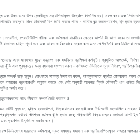
 বৃদ্ধি এবং উদ্ভাবনের উপর কেন্দ্রীভূত সহযোগিতামূলক উদ্যোগে বিকশিত হয়। সফল ক্রয় এবং নির্ভরযোগ
িং অবস্থার সাথে মানানসই রিগ তৈরি করতে পারে - কাস্টম বুম কনফিগারেশন, শব্দ হ্রাস ব্যবস্থা
ে যান। সময়সীমা, প্রোটোটাইপ পরীক্ষা এবং কর্মক্ষমতা যাচাইয়ের ক্ষেত্রে আপনি কী আশা করেন তা সংজ্
ষ্ট বাজারের চাহিদা পূরণ করে এবং আরও কার্যকরভাবে স্কেল করে এমন মেশিন তৈরি করে নির্মাতারা লাভব
মডেলের জন্য মানসম্মত খুচরা যন্ত্রাংশ এবং সমন্বিত প্রশিক্ষণ কর্মসূচি। প্রযুক্তি আপডেট, নির্গমন 
ঝুঁকি এবং পুরষ্কারের জন্য ব্যবস্থা স্থাপন করুন - কর্মক্ষমতা-ভিত্তিক মূল্য নির্ধারণ, প্রতিশ্র
াধ্যমে সম্পর্ক গড়ে তুলুন। যৌথভাবে সাফল্য উদযাপন করুন, গঠনমূলকভাবে ব্যর্থতা মোকাবেলা করুন এব
াকে বাজারের প্রবণতাগুলি অনুমান করতে এবং সেই অনুযায়ী আপনার ফ্লিট কৌশলটি খাপ খাইয়ে নি
ুবিধা অর্জন করে।
ন-সাইট মূল্যায়ন, চুক্তি ব্যবস্থাপনা, বিক্রয়োত্তর ব্যবস্থা এবং দীর্ঘমেয়াদী সহযোগিতার মাধ্যমে ই
্খ প্রযুক্তিগত যথাযথ পরিশ্রম কর্মক্ষম ঝুঁকি হ্রাস করে; শক্তিশালী বিক্রয়োত্তর সহায়তা আপটা
য এবং ক্রমাগত উন্নতিকে সমর্থন করে।
আরও নির্ভরযোগ্য সরঞ্জামের কর্মক্ষমতা, দ্রুত সমস্যার সমাধান এবং প্রতিযোগিতামূলক বাজারে আপনা