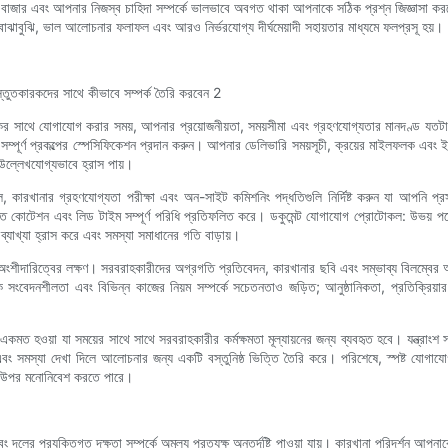
াজার এবং আপনার নিজস্ব চাহিদা সম্পর্কে ভালভাবে অবগত থাকা আপনাকে সঠিক প্রশ্ন জিজ্ঞাসা করতে,
বোঝাবুঝি, ভাল আলোচনার ফলাফল এবং আরও নির্ভরযোগ্য দীর্ঘমেয়াদী সহায়তার মাধ্যমে ফলপ্রসূ হয়।
ারকের সাথে যোগাযোগ করার সময়, আপনার প্রয়োজনীয়তা, সময়সীমা এবং গ্রহণযোগ্যতার মানদণ্ড যতটা স
সম্পূর্ণ প্রকল্পের স্পেসিফিকেশন প্রদান করুন। আপনার ডেলিভারি সময়সূচী, ক্রয়ের মাইলফলক এবং ই
া উল্লেখযোগ্যভাবে হ্রাস পায়।
রোটোকল, কারখানার গ্রহণযোগ্যতা পরীক্ষা এবং অন-সাইট কমিশনিং পদ্ধতিগুলি নির্দিষ্ট করুন যা আপনি
যাতে কোটেশন এবং লিড টাইম সম্পূর্ণ পরিধি প্রতিফলিত করে। ডকুমেন্ট যোগাযোগ প্রোটোকল: উভয় পক
্যাখ্যা হ্রাস করে এবং সমস্যা সমাধানের গতি বাড়ায়।
অংশীদারিত্বের লক্ষণ। সরবরাহকারীদের অগ্রগতি প্রতিবেদন, কারখানার ছবি এবং সম্ভাব্য বিলম্বের 
 সংবেদনশীলতা এবং বিভিন্ন কাজের নিয়ম সম্পর্কে সচেতনতাও জড়িত; আনুষ্ঠানিকতা, প্রতিক্রিয়ার
একমত হওয়া যা সময়ের সাথে সাথে সরবরাহকারীর কর্মক্ষমতা মূল্যায়নের জন্য ব্যবহৃত হবে। যন্ত্রাংশ স
ং সমস্যা দেখা দিলে আলোচনার জন্য একটি বস্তুনিষ্ঠ ভিত্তি তৈরি করে। পরিশেষে, স্পষ্ট যোগাযোগ এ
ের উপর মনোনিবেশ করতে পারে।
 দলের প্রযুক্তিগত দক্ষতা সম্পর্কে অমূল্য প্রত্যক্ষ অন্তর্দৃষ্টি পাওয়া যায়। কারখানা পরিদর্শন আপন