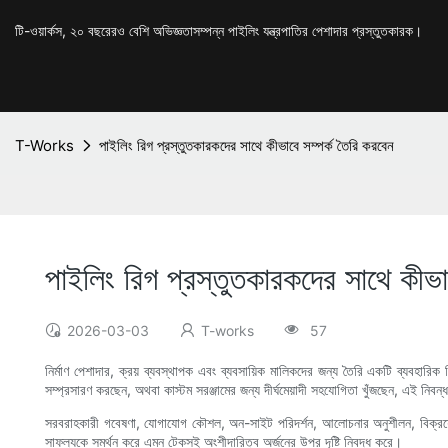
টি-ওয়ার্কস, ২০ বছরেরও বেশি অভিজ্ঞতাসম্পন্ন পাইলিং যন্ত্রপাতির পেশাদার প্রস্তুতকারক।
T-Works
পাইলিং রিগ প্রস্তুতকারকদের সাথে কীভাবে সম্পর্ক তৈরি করবেন
পাইলিং রিগ প্রস্তুতকারকদের সাথে কীভা
2026-03-03
T-works
57
নির্মাণ পেশাদার, ক্রয় ব্যবস্থাপক এবং ব্যবসায়িক মালিকদের জন্য তৈরি একটি ব্যবহা
সম্প্রসারণ করছেন, অথবা কাস্টম সরঞ্জামের জন্য দীর্ঘমেয়াদী সহযোগিতা খুঁজছেন, এই নি
সরবরাহকারী গবেষণা, যোগাযোগ কৌশল, অন-সাইট পরিদর্শন, আলোচনার অনুশীলন, বিক্রয়োত্তর 
সাফল্যকে সমর্থন করে এমন টেকসই অংশীদারিত্ব অর্জনের উপর দৃষ্টি নিবদ্ধ করে।