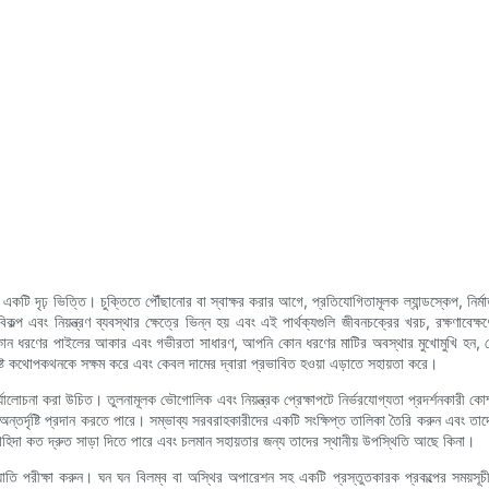
 একটি দৃঢ় ভিত্তি। চুক্তিতে পৌঁছানোর বা স্বাক্ষর করার আগে, প্রতিযোগিতামূলক ল্যান্ডস্কেপ, নির্মাতা
িকল্প এবং নিয়ন্ত্রণ ব্যবস্থার ক্ষেত্রে ভিন্ন হয় এবং এই পার্থক্যগুলি জীবনচক্রের খরচ, রক্ষণা
হার করুন: কোন ধরণের পাইলের আকার এবং গভীরতা সাধারণ, আপনি কোন ধরণের মাটির অবস্থার মুখোমুখি হন,
র্দিষ্ট কথোপকথনকে সক্ষম করে এবং কেবল দামের দ্বারা প্রভাবিত হওয়া এড়াতে সহায়তা করে।
পর্যালোচনা করা উচিত। তুলনামূলক ভৌগোলিক এবং নিয়ন্ত্রক প্রেক্ষাপটে নির্ভরযোগ্যতা প্রদর্শনকারী 
্পর্কে অন্তর্দৃষ্টি প্রদান করতে পারে। সম্ভাব্য সরবরাহকারীদের একটি সংক্ষিপ্ত তালিকা তৈরি করুন এবং তা
 চাহিদা কত দ্রুত সাড়া দিতে পারে এবং চলমান সহায়তার জন্য তাদের স্থানীয় উপস্থিতি আছে কিনা।
তি পরীক্ষা করুন। ঘন ঘন বিলম্ব বা অস্থির অপারেশন সহ একটি প্রস্তুতকারক প্রকল্পের সময়সূচীতে ঝ