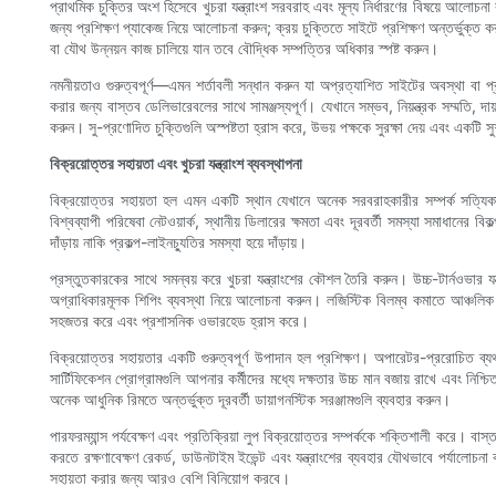
প্রাথমিক চুক্তির অংশ হিসেবে খুচরা যন্ত্রাংশ সরবরাহ এবং মূল্য নির্ধারণের বিষয়ে আলোচন
জন্য প্রশিক্ষণ প্যাকেজ নিয়ে আলোচনা করুন; ক্রয় চুক্তিতে সাইটে প্রশিক্ষণ অন্তর্ভুক
বা যৌথ উন্নয়ন কাজ চালিয়ে যান তবে বৌদ্ধিক সম্পত্তির অধিকার স্পষ্ট করুন।
নমনীয়তাও গুরুত্বপূর্ণ—এমন শর্তাবলী সন্ধান করুন যা অপ্রত্যাশিত সাইটের অবস্থা বা প
করার জন্য বাস্তব ডেলিভারেবলের সাথে সামঞ্জস্যপূর্ণ। যেখানে সম্ভব, নিয়ন্ত্রক সম্মতি, দায
করুন। সু-প্রণোদিত চুক্তিগুলি অস্পষ্টতা হ্রাস করে, উভয় পক্ষকে সুরক্ষা দেয় এবং একটি 
বিক্রয়োত্তর সহায়তা এবং খুচরা যন্ত্রাংশ ব্যবস্থাপনা
বিক্রয়োত্তর সহায়তা হল এমন একটি স্থান যেখানে অনেক সরবরাহকারীর সম্পর্ক সত্যিকার অ
বিশ্বব্যাপী পরিষেবা নেটওয়ার্ক, স্থানীয় ডিলারের ক্ষমতা এবং দূরবর্তী সমস্যা সমাধানের বি
দাঁড়ায় নাকি প্রকল্প-লাইনচ্যুতির সমস্যা হয়ে দাঁড়ায়।
প্রস্তুতকারকের সাথে সমন্বয় করে খুচরা যন্ত্রাংশের কৌশল তৈরি করুন। উচ্চ-টার্নওভার য
অগ্রাধিকারমূলক শিপিং ব্যবস্থা নিয়ে আলোচনা করুন। লজিস্টিক বিলম্ব কমাতে আঞ্চলিক ডিপোত
সহজতর করে এবং প্রশাসনিক ওভারহেড হ্রাস করে।
বিক্রয়োত্তর সহায়তার একটি গুরুত্বপূর্ণ উপাদান হল প্রশিক্ষণ। অপারেটর-প্ররোচিত ব্য
সার্টিফিকেশন প্রোগ্রামগুলি আপনার কর্মীদের মধ্যে দক্ষতার উচ্চ মান বজায় রাখে এবং নি
অনেক আধুনিক রিমতে অন্তর্ভুক্ত দূরবর্তী ডায়াগনস্টিক সরঞ্জামগুলি ব্যবহার করুন।
পারফরম্যান্স পর্যবেক্ষণ এবং প্রতিক্রিয়া লুপ বিক্রয়োত্তর সম্পর্ককে শক্তিশালী করে
করতে রক্ষণাবেক্ষণ রেকর্ড, ডাউনটাইম ইভেন্ট এবং যন্ত্রাংশের ব্যবহার যৌথভাবে পর্যালো
সহায়তা করার জন্য আরও বেশি বিনিয়োগ করবে।