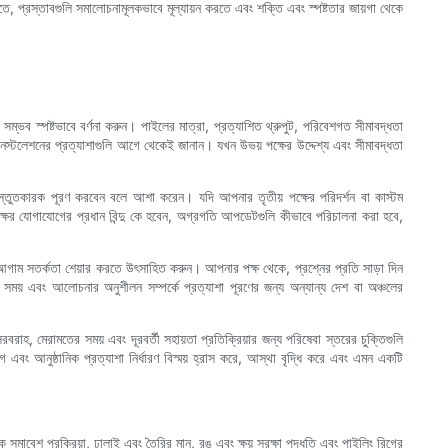
 প্রস্তাবগুলি সমালোচনামূলকভাবে মূল্যায়ন করতে এবং শক্তি এবং স্পষ্টতার জায়গা থেকে
ম্ভব স্পষ্টভাবে বর্ণনা করুন। পাইলের মাত্রা, প্রত্যাশিত থ্রুপুট, পরিবেশগত সীমাবদ্ধতা
নস্টলেশনের প্রত্যাশাগুলি আগে থেকেই জানান। যখন উভয় পক্ষের উদ্দেশ্য এবং সীমাবদ্ধতা
 প্রস্তুতকারক পূরণ করবেন বলে আশা করেন। যদি আপনার তৃতীয় পক্ষের পরিদর্শন বা কাস্টম
্ষের যোগাযোগের প্রধান বিন্দু কে হবেন, অগ্রগতি আপডেটগুলি কীভাবে পরিচালনা করা হবে,
আগাম সতর্কতা শেয়ার করতে উৎসাহিত করুন। আপনার পক্ষ থেকে, প্রশ্নের প্রতি সাড়া দিন
 সময় এবং আলোচনার অনুশীলন সম্পর্কে প্রত্যাশা পূরণের জন্য অন্যান্য দেশ বা অঞ্চলের
রবরাহ, মেরামতের সময় এবং দূরবর্তী সহায়তা প্রতিক্রিয়ার জন্য পরিষেবা স্তরের চুক্তিগুলি
বং আনুষ্ঠানিক প্রত্যাশা নির্ধারণ বিস্ময় হ্রাস করে, আস্থা বৃদ্ধি করে এবং এমন একটি
াকে সমাবেশ প্রক্রিয়া, ঢালাই এবং তৈরির মান, রঙ এবং ক্ষয় সুরক্ষা পদ্ধতি এবং পাইলিং রিগের