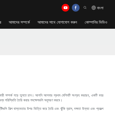
বাংলা
র
আমাদের সম্পর্কে
আমাদের সাথে যোগাযোগ করুন
কোম্পানির ভিডিও
ক উপকারী সম্পর্ক গড়ে তুলতে চান। আপনি আপনার প্রথম মেশিনটি সংগ্রহ করছেন, একটি বহর
 জন্য পরিস্থিতি তৈরি করার পদক্ষেপগুলি অনুসরণ করবে।
গুলি শিল্প বাস্তবতার উপর ভিত্তি করে তৈরি এবং ঝুঁকি হ্রাস, দক্ষতা উন্নত এবং প্রকল্প