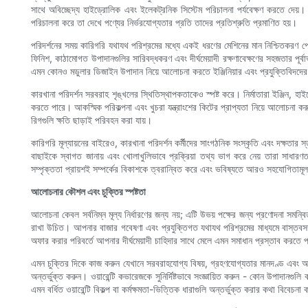
সাথে অবিচ্ছেদ্য হাইড্রোলিক এবং ইলেকট্রনিক সিস্টেম পরিচালনা পর্যবেক্ষণ করতে দেয়। উ
পরিচালনা করে তা দেখে পণ্যের নির্ভরযোগ্যতার প্রতি তাদের প্রতিশ্রুতি প্রমাণিত হয়।
পরিদর্শনের সময় কারিগরি যথাযথ পরিশ্রমের মধ্যে একই ধরণের মেশিনের মান নিশ্চিতকরণ প্রো
ফিনিশ, কাঠামোগত উপাদানগুলির সারিবদ্ধকরণ এবং দীর্ঘমেয়াদী রক্ষণাবেক্ষণের সহজতার পূর
এমন কোনও মডুলার ডিজাইন উপাদান নিয়ে আলোচনা করতে ইঞ্জিনিয়ার এবং প্রযুক্তিবিদদের স
কারখানা পরিদর্শন সরবরাহ শৃঙ্খলের স্থিতিস্থাপকতাকেও স্পষ্ট করে। নির্মাতারা ইঞ্জিন, হাইড
করতে পারে। আকস্মিক পরিকল্পনা এবং খুচরা যন্ত্রাংশের কিটের প্রাপ্যতা নিয়ে আলোচনা ক
রিগগুলি ক্ষতি ছাড়াই পরিবহন করা যায়।
কারিগরি মূল্যায়নের বাইরেও, কারখানা পরিদর্শন কর্মীদের সাংগঠনিক সংস্কৃতি এবং দক্ষতার
বাছাইকে স্বাগত জানায় এবং খোলাখুলিভাবে প্রক্রিয়া তথ্য ভাগ করে নেয় তারা সাধার
সম্পৃক্ততা প্রায়শই সম্পর্কের বিকাশকে ত্বরান্বিত করে এবং ভবিষ্যতে আরও সহযোগিতামূলক
আলোচনার কৌশল এবং চুক্তির স্পষ্টতা
আলোচনা কেবল সর্বনিম্ন মূল্য নির্ধারণের জন্য নয়; এটি উভয় পক্ষের জন্য প্রণোদনা সমন্
রাখা উচিত। আপনার বাজার গবেষণা এবং প্রযুক্তিগত যথাযথ পরিশ্রমের মাধ্যমে বাস্তবসম্ম
অফার করার পরিবর্তে আপনার দীর্ঘমেয়াদী চাহিদার সাথে মেলে এমন সমাধান প্রস্তাব করতে 
এমন চুক্তির দিকে কাজ করুন যেখানে সরবরাহযোগ্য বিষয়, গ্রহণযোগ্যতার মানদণ্ড এবং অ-সম্
অন্তর্ভুক্ত করুন। ওয়ারেন্টি কভারেজকে সুনির্দিষ্টভাবে সংজ্ঞায়িত করুন - কোন উপাদানগুলি 
এমন বর্ধিত ওয়ারেন্টি বিকল্প বা কর্মক্ষমতা-ভিত্তিক ধারাগুলি অন্তর্ভুক্ত করার কথা বিবেচনা