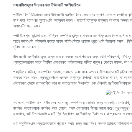
সহযোগিতামূলক উন্নয়ন এবং দীর্ঘমেয়াদী অংশীদারিত্ব
পাইলিং রিগ নির্মাতাদের সাথে দীর্ঘমেয়াদী অংশীদারিত্ব লেনদেনের সম্পর্ক থেকে পারস্পরিক
ভাগ করা গবেষণার সুযোগগুলি অন্বেষণ করুন। সহযোগিতামূলক উন্নয়ন আপনার অনন্য অপারেট
অপারেটিং খরচ কমায়।
স্পষ্ট উদ্দেশ্য, ভূমিকা এবং বৌদ্ধিক সম্পত্তি চুক্তির মাধ্যমে সহ-উন্নয়নের দিকে এগিয়
আগে নকশাগুলি পরিমার্জন করতে লাইভ সাইটগুলিতে পাইলট প্রকল্পগুলি বিবেচনা করুন। নির্দি
সুবিধা প্রদান করে।
দীর্ঘমেয়াদী অংশীদারিত্বের মধ্যে রয়েছে বহরের আপগ্রেডের জন্য যৌথ পরিকল্পনা, বিভিন্ন 
প্রস্তুতকারকের সাথে নিয়মিত কৌশলগত পর্যালোচনায় জড়িত থাকুন। যেখানে সম্ভব, ভাগ করা 
প্রযুক্তির বাইরে, পারস্পরিক শ্রদ্ধা, স্বচ্ছতা এবং একে অপরের সীমাবদ্ধতা স্বীকৃতির ম
সময়ের সাথে সাথে, প্রস্তুতকারক একজন বিশ্বস্ত উপদেষ্টা হয়ে উঠতে পারেন, যা আপন
কৌশলগত জোটে রূপান্তরিত করে যা অপারেশনাল উৎকর্ষতা এবং টেকসই প্রতিযোগিতামূলক স
সংক্ষেপে, পাইলিং রিগ নির্মাতাদের সাথে দৃঢ় সম্পর্ক গড়ে তোলার জন্য গবেষণা, যোগাযোগ, অ
কার্যকর আলোচনাকে কার্যকর করে তোলে; স্পষ্ট যোগাযোগ বিস্ময় হ্রাস করে; পুঙ্খানুপুঙ
একসাথে, এই উপাদানগুলি একটি স্থিতিস্থাপক অংশীদারিত্ব তৈরি করে যা প্রকল্পের সাফল্
এই অনুশীলনগুলি পদ্ধতিগতভাবে প্রয়োগ করার জন্য সময় নিন। সম্পর্ক তৈরিতে বিনিয়োগ 