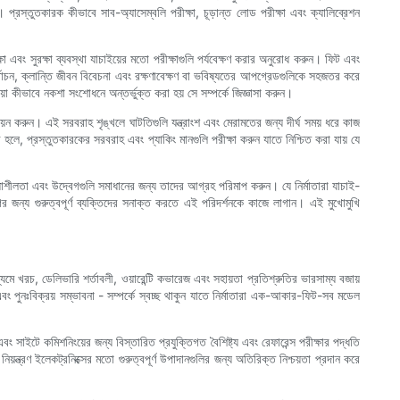
 প্রস্তুতকারক কীভাবে সাব-অ্যাসেম্বলি পরীক্ষা, চূড়ান্ত লোড পরীক্ষা এবং ক্যালিব্রেশন
 এবং সুরক্ষা ব্যবস্থা যাচাইয়ের মতো পরীক্ষাগুলি পর্যবেক্ষণ করার অনুরোধ করুন। ফিট এবং
র্বাচন, ক্লান্তি জীবন বিবেচনা এবং রক্ষণাবেক্ষণ বা ভবিষ্যতের আপগ্রেডগুলিকে সহজতর করে
কীভাবে নকশা সংশোধনে অন্তর্ভুক্ত করা হয় সে সম্পর্কে জিজ্ঞাসা করুন।
্যায়ন করুন। এই সরবরাহ শৃঙ্খলে ঘাটতিগুলি যন্ত্রাংশ এবং মেরামতের জন্য দীর্ঘ সময় ধরে কাজ
ে, প্রস্তুতকারকের সরবরাহ এবং প্যাকিং মানগুলি পরীক্ষা করুন যাতে নিশ্চিত করা যায় যে
িয়াশীলতা এবং উদ্বেগগুলি সমাধানের জন্য তাদের আগ্রহ পরিমাপ করুন। যে নির্মাতারা যাচাই-
 জন্য গুরুত্বপূর্ণ ব্যক্তিদের সনাক্ত করতে এই পরিদর্শনকে কাজে লাগান। এই মুখোমুখি
মে খরচ, ডেলিভারি শর্তাবলী, ওয়ারেন্টি কভারেজ এবং সহায়তা প্রতিশ্রুতির ভারসাম্য বজায়
 পুনঃবিক্রয় সম্ভাবনা - সম্পর্কে স্বচ্ছ থাকুন যাতে নির্মাতারা এক-আকার-ফিট-সব মডেল
সাইটে কমিশনিংয়ের জন্য বিস্তারিত প্রযুক্তিগত বৈশিষ্ট্য এবং রেফারেন্স পরীক্ষার পদ্ধতি
িয়ন্ত্রণ ইলেকট্রনিক্সের মতো গুরুত্বপূর্ণ উপাদানগুলির জন্য অতিরিক্ত নিশ্চয়তা প্রদান করে