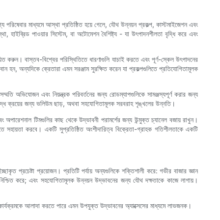
্য পরিষেবার মাধ্যমে আস্থা প্রতিষ্ঠিত হয়ে গেলে, যৌথ উন্নয়ন প্রকল্প, কাস্টমাইজেশন এবং
, হাইব্রিড পাওয়ার সিস্টেম, বা অটোমেশন বৈশিষ্ট্য - যা উৎপাদনশীলতা বৃদ্ধি করে এবং
ঞায়িত করুন। বাস্তব-বিশ্বের পরিস্থিতিতে ধারণাগুলি যাচাই করতে এবং পূর্ণ-স্কেল উৎপাদনের
ান হন, অন্যদিকে ক্রেতারা এমন সরঞ্জাম সুরক্ষিত করেন যা প্রকল্পগুলিতে প্রতিযোগিতামূলক
সম্মতি অভিযোজন এবং নিয়ন্ত্রক পরিবর্তনের জন্য রোডম্যাপগুলিকে সামঞ্জস্যপূর্ণ করার জন্য
ুতিবদ্ধ ক্রয়ের জন্য ভলিউম ছাড়, অথবা সহযোগিতামূলক সরবরাহ শৃঙ্খলের উন্নতি।
ং অপারেশনাল টিমগুলির কাছ থেকে উদ্ভাবনী পরামর্শের জন্য উন্মুক্ত চ্যানেল বজায় রাখুন।
তে সহায়তা করবে। একটি সুপ্রতিষ্ঠিত অংশীদারিত্ব বিক্রেতা-গ্রাহক গতিশীলতাকে একটি
চ্ছাকৃত প্রচেষ্টা প্রয়োজন। প্রতিটি পর্যায় অন্যগুলিকে শক্তিশালী করে: গভীর বাজার জ্ঞান
ইম নিশ্চিত করে; এবং সহযোগিতামূলক উন্নয়ন উদ্ভাবনের জন্য যৌথ দক্ষতাকে কাজে লাগায়।
র কার্যক্রমকে আলাদা করতে পারে এমন উপযুক্ত উদ্ভাবনের অ্যাক্সেসের মাধ্যমে লাভজনক।