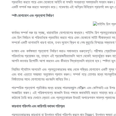
প্রভাবিত করতে পারে এমন যেকোনো আইনি বা সম্মতি সংক্রান্ত সমস্যাগুলি সন্ধান করুন। ব
একটি সম্পর্ক শুরু করতে অবস্থান করে। গবেষণায় এই অগ্রিম বিনিয়োগ প্রায়শই কম ভুল 
স্পষ্ট যোগাযোগ এবং প্রত্যাশা নির্ধারণ
কার্যকর সম্পর্ক শুরু হয় স্বচ্ছ, ধারাবাহিক যোগাযোগের মাধ্যমে। পাইলিং রিগ প্রস্তুতক
এবং রিগ নির্বাচন বা পরিবর্তনকে প্রভাবিত করতে পারে এমন যেকোনো সাইট সীমাবদ্ধতা সহ 
সম্পর্কে একটি ভাগাভাগি ধারণা থাকে, তখন সুযোগ ক্রিপ বা শেষ মুহূর্তের বিস্ময়ের সম্ভাবন
গুণমান এবং কর্মক্ষমতা প্রত্যাশা নির্ধারণ করাও সমানভাবে গুরুত্বপূর্ণ। পরীক্ষার প্
পরিবর্তনের প্রয়োজন হয়, তাহলে এই প্রয়োজনীয়তাগুলি আগে থেকেই অন্তর্ভুক্ত করুন 
আপনি কতবার রিপোর্টিং আশা করবেন এবং কীভাবে সিদ্ধান্তগুলি বাড়ানো হবে। স্পষ্টতা ভুল ব
নিয়মিত স্ট্যাটাস আপডেট এবং প্রস্তুতকারকের কাছ থেকে সক্রিয় যোগাযোগ একটি সুস্থ 
এবং বাধা এড়াতে সময়মত অনুমোদন প্রদান করুন। সম্পর্ক গড়ে তোলার মধ্যে সাংস্কৃতিক
নির্মাতাদের সাথে যোগাযোগের ধরণগুলি মানিয়ে নিন।
পারস্পরিক প্রত্যাশা প্রতিষ্ঠার মধ্যে রয়েছে পারফরম্যান্স মেট্রিক্স এবং কেপিআই-এর উপর 
সংজ্ঞায়িত করুন। এই পরিমাপযোগ্য মানগুলি উভয় পক্ষকে জবাবদিহি করতে সাহায্য করে এব
কাঠামো তৈরি করে যেখানে ক্রেতা এবং প্রস্তুতকারক উভয়ই অপারেশনাল সাফল্য প্রদান
কারখানা পরিদর্শন এবং কারিগরি যথাযথ পরিশ্রম
প্রস্তুতকারকের কারখানা বা উৎপাদন সুবিধা পরিদর্শন করলে মান নিয়ন্ত্রণ, উৎপাদন ক্ষমতা এবং