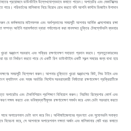
তারা মেরামতের প্রয়োজনে ডাউনটাইম উল্লেখযোগ্যভাবে কমাতে পারেন। অপারেটর এবং মেকানিক্সের
ণ করতে পারে। পরিবর্তনের মালিকানা নিয়ে বিরোধ রোধ করতে যদি আপনি কাস্টম ডিজাইন উপাদান
করুন যে কর্মক্ষমতার মাইলফলক এবং অর্থপ্রদানের সময়সূচী আপনার আর্থিক এক্সপোজার রক্ষা
ঞতা সম্পন্ন আইনি পরামর্শদাতা দ্বারা পর্যালোচনা করা মানসম্মত চুক্তির টেমপ্লেটগুলি ব্যবহার
ুচরা যন্ত্রাংশ সরবরাহ এবং সক্রিয় রক্ষণাবেক্ষণ সহায়তা প্রদান করবে। প্রস্তুতকারকের
েরণ করা হয় তা নির্ধারণ করতে পারে যে একটি রিগ ডাউনটাইম একটি স্বল্প সময়ের জন্য বাধা হয়ে
বেক্ষণের সময়সূচী বিশ্লেষণ করুন। আপনার চুক্তিতে খুচরা যন্ত্রাংশের কিট, লিড টাইম এবং
শ ক্যাটালগ এবং সহজ অর্ডারিং সিস্টেম সরবরাহকারী নির্মাতারা রক্ষণাবেক্ষণ প্রক্রিয়াটিকে
দত্ত অপারেটর এবং টেকনিশিয়ান প্রশিক্ষণে বিনিয়োগ করুন। নিয়মিত রিফ্রেশার কোর্স এবং
ক্তকরণ সক্ষম করতে এবং ভবিষ্যদ্বাণীমূলক রক্ষণাবেক্ষণ সমর্থন করে এমন ডেটা সরবরাহ করতে
মাতার সাথে অপারেশনাল ডেটা ভাগ করে নিন। অপ্টিমাইজেশনের প্রবণতা এবং সুযোগগুলি সনাক্ত
ব হিসাবে বিবেচনা করে, সে আপনাকে অপারেশনাল দক্ষতা অর্জন এবং মালিকানার মোট খরচ কমাতে