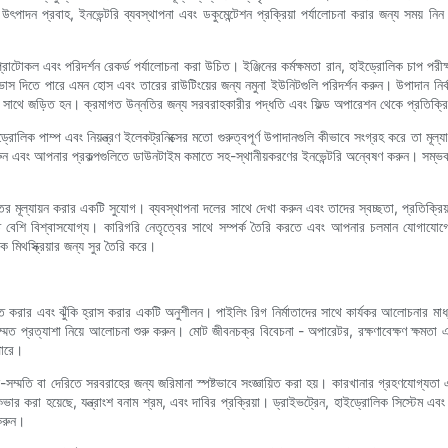
ৎপাদন প্রবাহ, ইনভেন্টরি ব্যবস্থাপনা এবং ডকুমেন্টেশন প্রক্রিয়া পর্যালোচনা করার জন্য সময় নিন।
টোকল এবং পরিদর্শন রেকর্ড পর্যালোচনা করা উচিত। ইঞ্জিনের কর্মক্ষমতা রান, হাইড্রোলিক চাপ পরীক্ষা
্বাভাস দিতে পারে এমন হোস এবং তারের রাউটিংয়ের জন্য নমুনা ইউনিটগুলি পরিদর্শন করুন। উপাদান নি
াথে জড়িত হন। ক্রমাগত উন্নতির জন্য সরবরাহকারীর পদ্ধতি এবং ফিল্ড অপারেশন থেকে প্রতিক্রিয়া 
্রোলিক পাম্প এবং নিয়ন্ত্রণ ইলেকট্রনিক্সের মতো গুরুত্বপূর্ণ উপাদানগুলি কীভাবে সংগ্রহ করে তা মূল
রুন এবং আপনার প্রকল্পগুলিতে ডাউনটাইম কমাতে সহ-স্থানীয়করণের ইনভেন্টরি অন্বেষণ করুন। সম্ভব হল
 স্তর মূল্যায়ন করার একটি সুযোগ। ব্যবস্থাপনা দলের সাথে দেখা করুন এবং তাদের স্বচ্ছতা, প্রতিক্র
ণত বেশি বিশ্বাসযোগ্য। কারিগরি নেতৃত্বের সাথে সম্পর্ক তৈরি করতে এবং আপনার চলমান যোগাযোগের
 মিথস্ক্রিয়ার জন্য সুর তৈরি করে।
বিত করার এবং ঝুঁকি হ্রাস করার একটি অনুশীলন। পাইলিং রিগ নির্মাতাদের সাথে কার্যকর আলোচনার মাধ্য
ত প্রত্যাশা নিয়ে আলোচনা শুরু করুন। মোট জীবনচক্র বিবেচনা - অপারেটর, রক্ষণাবেক্ষণ ক্ষমতা এবং
পারে।
মতি বা দেরিতে সরবরাহের জন্য জরিমানা স্পষ্টভাবে সংজ্ঞায়িত করা হয়। কারখানার গ্রহণযোগ্যতা এবং 
কভার করা হয়েছে, যন্ত্রাংশ বনাম শ্রম, এবং দাবির প্রক্রিয়া। ড্রাইভট্রেন, হাইড্রোলিক সিস্টেম এবং ন
 করুন।