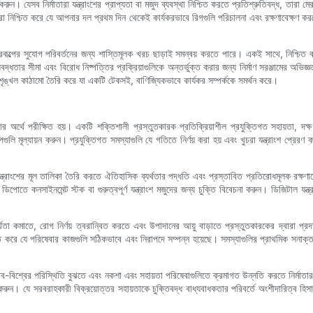
া করুন। যেসব নির্মাতারা যন্ত্রাংশের প্রাপ্যতা বা মজুদ ব্যবস্থা নিশ্চিত করতে প্রতিশ্রুতিবদ্ধ, 
্ত করা নিশ্চিত করে যে আপনার দল প্রথম দিন থেকেই কার্যকরভাবে রিগগুলি পরিচালনা এবং রক্ষণাবেক্ষ
্রকল্পের সুযোগ পরিবর্তনের জন্য শাস্তিমূলক খরচ ছাড়াই সমন্বয় করতে পারে। একই সাথে, নিশ্চিত 
়বদ্ধতার সীমা এবং বিরোধ নিষ্পত্তির প্রক্রিয়াগুলিকে অন্তর্ভুক্ত করার জন্য নির্মাণ সরঞ্জামের অভিজ্
সুশৃঙ্খল কাঠামো তৈরি করে যা একটি টেকসই, বাণিজ্যিকভাবে কার্যকর সম্পর্ককে সমর্থন করে।
র্থে পরীক্ষিত হয়। একটি শক্তিশালী প্রস্তুতকারক প্রতিক্রিয়াশীল প্রযুক্তিগত সহায়তা, দক্ষ খ
কল্পগুলি মূল্যায়ন করুন। প্রযুক্তিগত সমস্যাগুলি যে গতিতে নির্ণয় করা হয় এবং খুচরা যন্ত্রাংশ প্র
ন্ত্রাংশের মূল তালিকা তৈরি করতে ঐতিহাসিক ব্যর্থতার পদ্ধতি এবং প্রস্তাবিত প্রতিরোধমূলক রক্ষণা
ে কনসাইনমেন্ট স্টক বা গুরুত্বপূর্ণ যন্ত্রাংশ মজুদের জন্য চুক্তি বিবেচনা করুন। ডিজিটাল যন্ত্রাং
র্থতা কমাতে, রোগ নির্ণয় ত্বরান্বিত করতে এবং উপাদানের আয়ু বাড়াতে প্রস্তুতকারকের দ্বারা প্র
শ্চিত করে যে পরিষেবার কাজগুলি সঠিকভাবে এবং নিরাপদে সম্পন্ন হয়েছে। সমস্যাগুলির প্রাথমিক সনা
। বাস্তব-বিশ্বের পরিস্থিতি বুঝতে এবং নকশা এবং সহায়তা পরিষেবাগুলিতে ক্রমাগত উন্নতি করতে নির্
চনা করুন। যে সরবরাহকারী বিক্রয়োত্তর সহায়তাকে চুক্তিবদ্ধ বাধ্যবাধকতার পরিবর্তে অংশীদারিত্