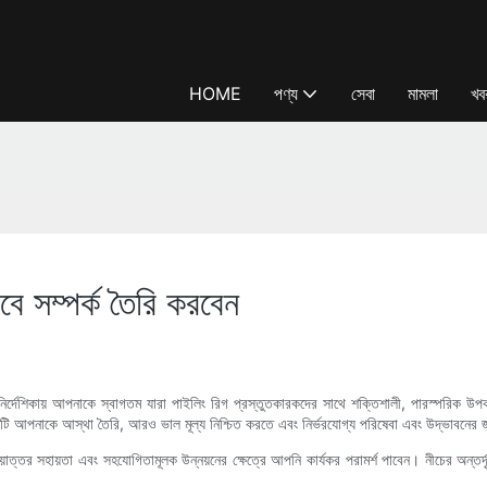
HOME
পণ্য
সেবা
মামলা
খব
বে সম্পর্ক তৈরি করবেন
রিক নির্দেশিকায় আপনাকে স্বাগতম যারা পাইলিং রিগ প্রস্তুতকারকদের সাথে শক্তিশালী, পারস্পরি
বন্ধটি আপনাকে আস্থা তৈরি, আরও ভাল মূল্য নিশ্চিত করতে এবং নির্ভরযোগ্য পরিষেবা এবং উদ্ভাবনের
সহায়তা এবং সহযোগিতামূলক উন্নয়নের ক্ষেত্রে আপনি কার্যকর পরামর্শ পাবেন। নীচের অন্তর্দৃষ্টি