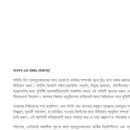
গবেষণা এবং বাজার বোঝাপড়া
পাইলিং রিগ প্রস্তুতকারকের সাথে যেকোনো কার্যকর সম্পর্কের সূচনা বিন্দু হলো বাজার জ্ঞানের
বিনিয়োগ করুন। পাইলিং রিগগুলি পাইল-ড্রাইভিং পদ্ধতি, বিদ্যুৎ ব্যবস্থা, গতিশীলতার ব
প্রকল্পগুলির জন্য সুনির্দিষ্ট প্রয়োজনীয়তাগুলি সংজ্ঞায়িত করতে এই পর্যায়টি ব্যব
সীমাবদ্ধতা বিদ্যমান। আপনার নিজস্ব প্রযুক্তিগত চাহিদাগুলি জানা নির্মাতাদের সাথে সুনি
গবেষণায় নির্মাতাদের পণ্য ক্যাটালগ, কেস স্টাডি এবং আপনার অনুরূপ প্রকল্পের রেফারেন্স 
নিয়ন্ত্রণ, দূরবর্তী পর্যবেক্ষণ, বা হাইব্রিড পাওয়ার সিস্টেমের মতো উদীয়মান প্রযুক্তি সম
তৈরি করুন। এই ম্যাপিংটি ভবিষ্যদ্বাণী করতে সাহায্য করে যে তারা যন্ত্রাংশ বা পরিষেবার
পরিশেষে, ডেলিভারি সময়সীমা পূরণের জন্য প্রস্তুতকারকের আর্থিক স্থিতিশীলতা এবং খ্যা