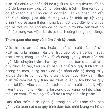
gian sửa chữa và phản hồi hỗ trợ từ xa. Những tiêu chuẩn có
thể đo lường này giúp cả hai bên chịu trách nhiệm và tạo ra
cơ sở khách quan cho các cuộc thảo luận khi phát sinh vấn
đề. Cuối cùng, giao tiếp rõ ràng và việc thiết lập kỳ vọng
chính thức sẽ giảm thiểu những bất ngờ, thúc đẩy lòng tin và
tạo ra một khuôn khổ mà cả người mua và nhà sản xuất có
thể tập trung vào việc đạt được thành công trong hoạt động.
Tham quan nhà máy và thẩm định kỹ thuật.
Việc tham quan nhà máy hoặc cơ sở sản xuất của nhà sản
xuất mang lại những hiểu biết trực tiếp vô giá về kiểm soát
chất lượng, năng lực sản xuất và năng lực kỹ thuật của đội
ngũ. Một chuyến thăm nhà máy cho phép bạn quan sát các
quy trình lắp ráp, tiêu chuẩn hàn và chế tạo, quy trình sơn và
chống ăn mòn, cũng như việc vận hành các hệ thống thủy
lực và điện tử tích hợp trong giàn khoan cọc. Hãy dành thời
gian để xem xét quy trình sản xuất, quản lý tồn kho và quy
trình tài liệu. Việc quan sát cách nhà sản xuất quản lý việc
kiểm tra cụm phụ, kiểm tra tải trọng cuối cùng và hiệu chuẩn
thể hiện cam kết của họ đối với độ tin cậy của sản phẩm.
Quá trình thẩm định kỹ thuật trong chuyến thăm nên bao
gồm việc xem xét các quy trình đảm bảo chất lượng và hồ sơ