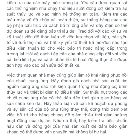
kiểm tra của các máy móc tương tự. Yêu cầu được quan sát
các thử nghiệm như chạy thử hiệu suất động cơ, kiểm tra áp
suất thủy lực và xác minh hệ thống an toàn. Kiểm tra các
mẫu máy về độ khớp và hoàn thiện, sự thẳng hàng của các
bộ phận cấu trúc và cách bố trí ống dẫn và dây điện có thể
dự đoán sự dễ dàng bảo trì lâu dài. Trao đổi với các kỹ sư và
kỹ thuật viên để thảo luận về việc lựa chọn vật liệu, các yếu
tố về tuổi thọ mỏi và bất kỳ yếu tố thiết kế mô-đun nào tạo
điều kiện thuận lợi cho việc bảo trì hoặc nâng cấp trong
tương lai. Hỏi về cách tiếp cận của nhà cung cấp đối với việc
cải tiến liên tục và cách phản hồi từ hoạt động thực địa được
tích hợp vào các bản sửa đổi thiết kế.
Việc tham quan nhà máy cũng giúp làm rõ khả năng phục hồi
của chuỗi cung ứng. Hãy đánh giá cách nhà sản xuất tìm
nguồn cung ứng các linh kiện quan trọng như động cơ, bơm
thủy lực và thiết bị điện tử điều khiển. Sự thiếu hụt trong các
chuỗi cung ứng này có thể dẫn đến thời gian giao hàng và
sửa chữa kéo dài. Hãy thảo luận về các kế hoạch dự phòng
và sự sẵn có của bộ phụ tùng thay thế, đồng thời xem xét
việc bố trí kho hàng chung để giảm thiểu thời gian ngừng
hoạt động của dự án. Nếu có thể, hãy kiểm tra tiêu chuẩn
hậu cần và đóng gói của nhà sản xuất để đảm bảo giàn
khoan có thể được vận chuyển mà không bị hư hại.