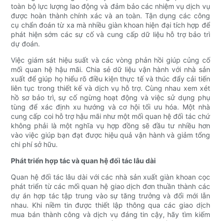
toàn bộ lực lượng lao động và đảm bảo các nhiệm vụ dịch vụ
được hoàn thành chính xác và an toàn. Tận dụng các công
cụ chẩn đoán từ xa mà nhiều giàn khoan hiện đại tích hợp để
phát hiện sớm các sự cố và cung cấp dữ liệu hỗ trợ bảo trì
dự đoán.
Việc giám sát hiệu suất và các vòng phản hồi giúp củng cố
mối quan hệ hậu mãi. Chia sẻ dữ liệu vận hành với nhà sản
xuất để giúp họ hiểu rõ điều kiện thực tế và thúc đẩy cải tiến
liên tục trong thiết kế và dịch vụ hỗ trợ. Cùng nhau xem xét
hồ sơ bảo trì, sự cố ngừng hoạt động và việc sử dụng phụ
tùng để xác định xu hướng và cơ hội tối ưu hóa. Một nhà
cung cấp coi hỗ trợ hậu mãi như một mối quan hệ đối tác chứ
không phải là một nghĩa vụ hợp đồng sẽ đầu tư nhiều hơn
vào việc giúp bạn đạt được hiệu quả vận hành và giảm tổng
chi phí sở hữu.
Phát triển hợp tác và quan hệ đối tác lâu dài
Quan hệ đối tác lâu dài với các nhà sản xuất giàn khoan cọc
phát triển từ các mối quan hệ giao dịch đơn thuần thành các
dự án hợp tác tập trung vào sự tăng trưởng và đổi mới lẫn
nhau. Khi niềm tin được thiết lập thông qua các giao dịch
mua bán thành công và dịch vụ đáng tin cậy, hãy tìm kiếm