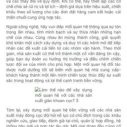
và các thay đổi về quy định. Khi có thể, hãy thiết lập các cơ
chế chia sẻ rủi ro và lợi ích – định giá dựa trên hiệu suất, chiết
khấu theo số lượng cho các đơn đặt hàng cam kết hoặc cải
thiện chuỗi cung ứng hợp tác.
Ngoài công nghệ, hãy vun đắp mối quan hệ thông qua sự tôn
trọng lẫn nhau, tính minh bạch và sự thừa nhận những hạn
chế của nhau. Cùng nhau ăn mừng thành công, giải quyết
khó khăn một cách xây dựng và duy trì các kênh mở để tiếp
nhận các đề xuất cải tiến từ các nhóm vận hành. Theo thời
gian, nhà sản xuất có thể trở thành một cố vấn đáng tin cậy,
giúp bạn dự đoán xu hướng thị trường và điều chỉnh chiến
lược đội xe của mình cho phù hợp. Một mối quan hệ đối tác
được nuôi dưỡng tốt sẽ biến mối quan hệ nhà cung cấp-
khách hàng thành một liên minh chiến lược thúc đẩy sự xuất
sắc trong hoạt động và lợi thế cạnh tranh bền vững.
Tóm lại, xây dựng mối quan hệ bền vững với các nhà sản
xuất máy đóng cọc đòi hỏi nỗ lực có chủ đích trong các khâu
nghiên cứu, giao tiếp, đánh giá tại chỗ, quản lý hợp đồng, hệ
thống hậu mãi và hợp tác lâu dài. Mỗi giai đoạn đều củng cố