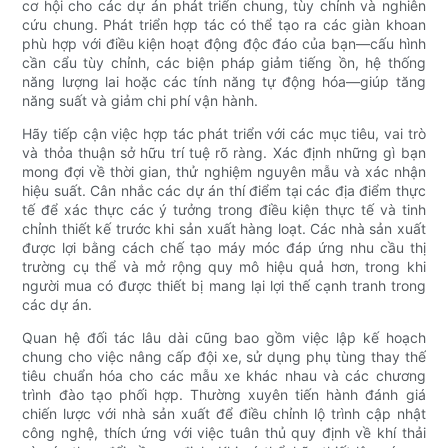
cơ hội cho các dự án phát triển chung, tùy chỉnh và nghiên
cứu chung. Phát triển hợp tác có thể tạo ra các giàn khoan
phù hợp với điều kiện hoạt động độc đáo của bạn—cấu hình
cần cẩu tùy chỉnh, các biện pháp giảm tiếng ồn, hệ thống
năng lượng lai hoặc các tính năng tự động hóa—giúp tăng
năng suất và giảm chi phí vận hành.
Hãy tiếp cận việc hợp tác phát triển với các mục tiêu, vai trò
và thỏa thuận sở hữu trí tuệ rõ ràng. Xác định những gì bạn
mong đợi về thời gian, thử nghiệm nguyên mẫu và xác nhận
hiệu suất. Cân nhắc các dự án thí điểm tại các địa điểm thực
tế để xác thực các ý tưởng trong điều kiện thực tế và tinh
chỉnh thiết kế trước khi sản xuất hàng loạt. Các nhà sản xuất
được lợi bằng cách chế tạo máy móc đáp ứng nhu cầu thị
trường cụ thể và mở rộng quy mô hiệu quả hơn, trong khi
người mua có được thiết bị mang lại lợi thế cạnh tranh trong
các dự án.
Quan hệ đối tác lâu dài cũng bao gồm việc lập kế hoạch
chung cho việc nâng cấp đội xe, sử dụng phụ tùng thay thế
tiêu chuẩn hóa cho các mẫu xe khác nhau và các chương
trình đào tạo phối hợp. Thường xuyên tiến hành đánh giá
chiến lược với nhà sản xuất để điều chỉnh lộ trình cập nhật
công nghệ, thích ứng với việc tuân thủ quy định về khí thải