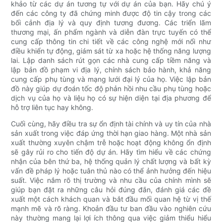
khảo từ các dự án tương tự với dự án của bạn. Hãy chú ý
đến các công ty đã chứng minh được độ tin cậy trong các
bối cảnh địa lý và quy định tương đương. Các triển lãm
thương mại, ấn phẩm ngành và diễn đàn trực tuyến có thể
cung cấp thông tin chi tiết về các công nghệ mới nổi như
điều khiển tự động, giám sát từ xa hoặc hệ thống năng lượng
lai. Lập danh sách rút gọn các nhà cung cấp tiềm năng và
lập bản đồ phạm vi địa lý, chính sách bảo hành, khả năng
cung cấp phụ tùng và mạng lưới đại lý của họ. Việc lập bản
đồ này giúp dự đoán tốc độ phản hồi nhu cầu phụ tùng hoặc
dịch vụ của họ và liệu họ có sự hiện diện tại địa phương để
hỗ trợ liên tục hay không.
Cuối cùng, hãy điều tra sự ổn định tài chính và uy tín của nhà
sản xuất trong việc đáp ứng thời hạn giao hàng. Một nhà sản
xuất thường xuyên chậm trễ hoặc hoạt động không ổn định
sẽ gây rủi ro cho tiến độ dự án. Hãy tìm hiểu về các chứng
nhận của bên thứ ba, hệ thống quản lý chất lượng và bất kỳ
vấn đề pháp lý hoặc tuân thủ nào có thể ảnh hưởng đến hiệu
suất. Việc nắm rõ thị trường và nhu cầu của chính mình sẽ
giúp bạn đặt ra những câu hỏi đúng đắn, đánh giá các đề
xuất một cách khách quan và bắt đầu mối quan hệ từ vị thế
mạnh mẽ và rõ ràng. Khoản đầu tư ban đầu vào nghiên cứu
này thường mang lại lợi ích thông qua việc giảm thiểu hiểu