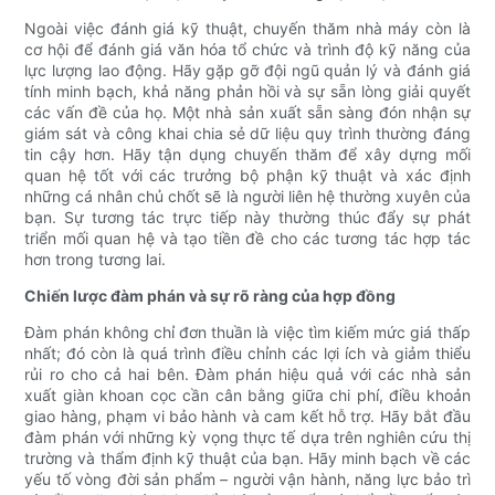
Ngoài việc đánh giá kỹ thuật, chuyến thăm nhà máy còn là
cơ hội để đánh giá văn hóa tổ chức và trình độ kỹ năng của
lực lượng lao động. Hãy gặp gỡ đội ngũ quản lý và đánh giá
tính minh bạch, khả năng phản hồi và sự sẵn lòng giải quyết
các vấn đề của họ. Một nhà sản xuất sẵn sàng đón nhận sự
giám sát và công khai chia sẻ dữ liệu quy trình thường đáng
tin cậy hơn. Hãy tận dụng chuyến thăm để xây dựng mối
quan hệ tốt với các trưởng bộ phận kỹ thuật và xác định
những cá nhân chủ chốt sẽ là người liên hệ thường xuyên của
bạn. Sự tương tác trực tiếp này thường thúc đẩy sự phát
triển mối quan hệ và tạo tiền đề cho các tương tác hợp tác
hơn trong tương lai.
Chiến lược đàm phán và sự rõ ràng của hợp đồng
Đàm phán không chỉ đơn thuần là việc tìm kiếm mức giá thấp
nhất; đó còn là quá trình điều chỉnh các lợi ích và giảm thiểu
rủi ro cho cả hai bên. Đàm phán hiệu quả với các nhà sản
xuất giàn khoan cọc cần cân bằng giữa chi phí, điều khoản
giao hàng, phạm vi bảo hành và cam kết hỗ trợ. Hãy bắt đầu
đàm phán với những kỳ vọng thực tế dựa trên nghiên cứu thị
trường và thẩm định kỹ thuật của bạn. Hãy minh bạch về các
yếu tố vòng đời sản phẩm – người vận hành, năng lực bảo trì