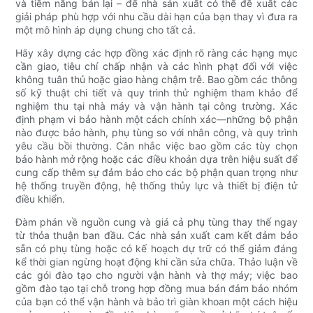
và tiềm năng bán lại – để nhà sản xuất có thể đề xuất các
giải pháp phù hợp với nhu cầu dài hạn của bạn thay vì đưa ra
một mô hình áp dụng chung cho tất cả.
Hãy xây dựng các hợp đồng xác định rõ ràng các hạng mục
cần giao, tiêu chí chấp nhận và các hình phạt đối với việc
không tuân thủ hoặc giao hàng chậm trễ. Bao gồm các thông
số kỹ thuật chi tiết và quy trình thử nghiệm tham khảo để
nghiệm thu tại nhà máy và vận hành tại công trường. Xác
định phạm vi bảo hành một cách chính xác—những bộ phận
nào được bảo hành, phụ tùng so với nhân công, và quy trình
yêu cầu bồi thường. Cân nhắc việc bao gồm các tùy chọn
bảo hành mở rộng hoặc các điều khoản dựa trên hiệu suất để
cung cấp thêm sự đảm bảo cho các bộ phận quan trọng như
hệ thống truyền động, hệ thống thủy lực và thiết bị điện tử
điều khiển.
Đàm phán về nguồn cung và giá cả phụ tùng thay thế ngay
từ thỏa thuận ban đầu. Các nhà sản xuất cam kết đảm bảo
sẵn có phụ tùng hoặc có kế hoạch dự trữ có thể giảm đáng
kể thời gian ngừng hoạt động khi cần sửa chữa. Thảo luận về
các gói đào tạo cho người vận hành và thợ máy; việc bao
gồm đào tạo tại chỗ trong hợp đồng mua bán đảm bảo nhóm
của bạn có thể vận hành và bảo trì giàn khoan một cách hiệu