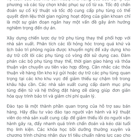
phương và các tùy chọn khắc phục sự cố từ xa. Tốc độ chẩn
đoán sự cố kỹ thuật và tốc độ cung cấp phụ tùng có thể
quyết định liệu thời gian ngừng hoạt động của giàn khoan chỉ
là một sự gián đoạn ngắn hay một vấn đề gây ảnh hưởng
nghiêm trọng đến dự án.
Xây dựng chiến lược dự trữ phụ tùng thay thế phối hợp với
nhà sản xuất. Phân tích các lỗi hỏng hóc trong quá khứ và
lịch bảo trì phòng ngừa được khuyến nghị để xây dựng kho
dự trữ cốt lõi các phụ tùng có vòng đời sử dụng cao. Đàm
phán các bộ phụ tùng thay thế, thời gian giao hàng và thỏa
thuận vận chuyển ưu tiên vào hợp đồng. Cân nhắc các thỏa
thuận về hàng tồn kho ký gửi hoặc dự trữ các phụ tùng quan
trọng tại các kho khu vực để giảm thiểu sự chậm trễ trong
khâu hậu cần. Các nhà sản xuất cung cấp danh mục phụ
tùng điện tử và hệ thống đặt hàng dễ dàng giúp đơn giản
hóa quy trình bảo trì và giảm chi phí quản lý.
Đào tạo là một thành phần quan trọng của hỗ trợ sau bán
hàng. Hãy đầu tư vào đào tạo người vận hành và kỹ thuật
viên do nhà sản xuất cung cấp để giảm thiểu lỗi do người vận
hành gây ra, đẩy nhanh quá trình chẩn đoán và kéo dài tuổi
thọ linh kiện. Các khóa học bồi dưỡng thường xuyên và
chương trình chứng nhận duy trì tiêu chuẩn năng lực cao cho