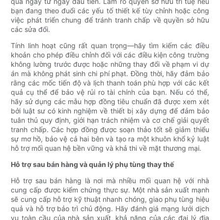
quả ngay từ ngày đầu tiên. Làm rõ quyền sở hữu trí tuệ nếu
bạn đang theo đuổi các yếu tố thiết kế tùy chỉnh hoặc công
việc phát triển chung để tránh tranh chấp về quyền sở hữu
các sửa đổi.
Tính linh hoạt cũng rất quan trọng—hãy tìm kiếm các điều
khoản cho phép điều chỉnh đối với các điều kiện công trường
không lường trước được hoặc những thay đổi về phạm vi dự
án mà không phát sinh chi phí phạt. Đồng thời, hãy đảm bảo
rằng các mốc tiến độ và lịch thanh toán phù hợp với các kết
quả cụ thể để bảo vệ rủi ro tài chính của bạn. Nếu có thể,
hãy sử dụng các mẫu hợp đồng tiêu chuẩn đã được xem xét
bởi luật sư có kinh nghiệm về thiết bị xây dựng để đảm bảo
tuân thủ quy định, giới hạn trách nhiệm và cơ chế giải quyết
tranh chấp. Các hợp đồng được soạn thảo tốt sẽ giảm thiểu
sự mơ hồ, bảo vệ cả hai bên và tạo ra một khuôn khổ kỷ luật
hỗ trợ mối quan hệ bền vững và khả thi về mặt thương mại.
Hỗ trợ sau bán hàng và quản lý phụ tùng thay thế
Hỗ trợ sau bán hàng là nơi mà nhiều mối quan hệ với nhà
cung cấp được kiểm chứng thực sự. Một nhà sản xuất mạnh
sẽ cung cấp hỗ trợ kỹ thuật nhanh chóng, giao phụ tùng hiệu
quả và hỗ trợ bảo trì chủ động. Hãy đánh giá mạng lưới dịch
vụ toàn cầu của nhà sản xuất, khả năng của các đại lý địa