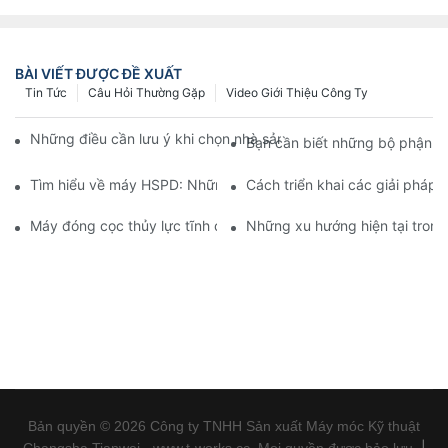
BÀI VIẾT ĐƯỢC ĐỀ XUẤT
Tin Tức
Câu Hỏi Thường Gặp
Video Giới Thiệu Công Ty
Những điều cần lưu ý khi chọn nhà sản xuất xe ben mini: Hướ
Bạn cần biết những bộ phận t
Tìm hiểu về máy HSPD: Những điều bạn cần biết
Cách triển khai các giải pháp
Máy đóng cọc thủy lực tĩnh đang cách mạng hóa công tác xây
Những xu hướng hiện tại tron
Bản quyền © 2026 Công ty TNHH Sản xuất Máy móc Kỹ thuật
|