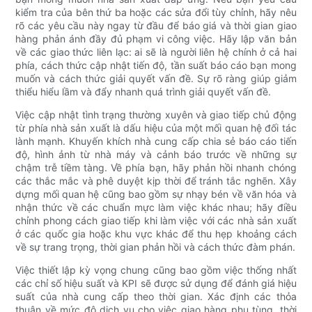
kiểm tra của bên thứ ba hoặc các sửa đổi tùy chỉnh, hãy nêu
rõ các yêu cầu này ngay từ đầu để báo giá và thời gian giao
hàng phản ánh đầy đủ phạm vi công việc. Hãy lập văn bản
về các giao thức liên lạc: ai sẽ là người liên hệ chính ở cả hai
phía, cách thức cập nhật tiến độ, tần suất báo cáo bạn mong
muốn và cách thức giải quyết vấn đề. Sự rõ ràng giúp giảm
thiểu hiểu lầm và đẩy nhanh quá trình giải quyết vấn đề.
Việc cập nhật tình trạng thường xuyên và giao tiếp chủ động
từ phía nhà sản xuất là dấu hiệu của một mối quan hệ đối tác
lành mạnh. Khuyến khích nhà cung cấp chia sẻ báo cáo tiến
độ, hình ảnh từ nhà máy và cảnh báo trước về những sự
chậm trễ tiềm tàng. Về phía bạn, hãy phản hồi nhanh chóng
các thắc mắc và phê duyệt kịp thời để tránh tắc nghẽn. Xây
dựng mối quan hệ cũng bao gồm sự nhạy bén về văn hóa và
nhận thức về các chuẩn mực làm việc khác nhau; hãy điều
chỉnh phong cách giao tiếp khi làm việc với các nhà sản xuất
ở các quốc gia hoặc khu vực khác để thu hẹp khoảng cách
về sự trang trọng, thời gian phản hồi và cách thức đàm phán.
Việc thiết lập kỳ vọng chung cũng bao gồm việc thống nhất
các chỉ số hiệu suất và KPI sẽ được sử dụng để đánh giá hiệu
suất của nhà cung cấp theo thời gian. Xác định các thỏa
thuận về mức độ dịch vụ cho việc giao hàng phụ tùng, thời