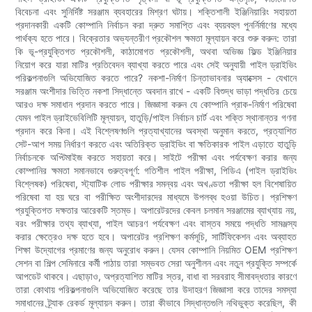
বিবেচনা এবং সুনির্দিষ্ট সরঞ্জাম ব্যবহারের মিশ্রণ ঘটায়। শক্তিশালী ইঞ্জিনিয়ারিং সহায়তা
প্রদানকারী একটি কোম্পানি নির্বাচন করা দ্রুত সমাপ্তি এবং ব্যয়বহুল পুনর্নির্মাণের মধ্যে
পার্থক্য হতে পারে। বিক্রেতার অভ্যন্তরীণ প্রকৌশল ক্ষমতা মূল্যায়ন করে শুরু করুন: তারা
কি ভূ-প্রযুক্তিগত প্রকৌশলী, কাঠামোগত প্রকৌশলী, অথবা অভিজ্ঞ ফিল্ড ইঞ্জিনিয়ার
নিয়োগ করে যারা মাটির প্রতিবেদন ব্যাখ্যা করতে পারে এবং সেই অনুযায়ী পাইল ড্রাইভিং
পরিকল্পনাগুলি অভিযোজিত করতে পারে? নকশা-নির্মাণ চিন্তাভাবনার অ্যাক্সেস - যেখানে
সরঞ্জাম অংশীদার ভিত্তি নকশা সিদ্ধান্তে অবদান রাখে - একটি বিশুদ্ধ ভাড়া পদ্ধতির চেয়ে
আরও দক্ষ সমাধান প্রদান করতে পারে। জিজ্ঞাসা করুন যে কোম্পানি প্রাক-নির্মাণ পরিষেবা
যেমন পাইল ড্রাইভেবিলিটি মূল্যায়ন, হাতুড়ি/পাইল নির্বাচন চার্ট এবং শক্তি স্থানান্তর গণনা
প্রদান করে কিনা। এই বিশ্লেষণগুলি প্রত্যাখ্যানের অবস্থা অনুমান করতে, প্রত্যাশিত
সেট-আপ সময় নির্ধারণ করতে এবং অতিরিক্ত ড্রাইভিং বা ক্ষতিকারক পাইল এড়াতে হাতুড়ি
নির্বাচনকে অপ্টিমাইজ করতে সহায়তা করে। সাইটে পরীক্ষা এবং পর্যবেক্ষণ করার জন্য
কোম্পানির ক্ষমতা সমানভাবে গুরুত্বপূর্ণ: গতিশীল পাইল পরীক্ষা, পিডিএ (পাইল ড্রাইভিং
বিশ্লেষক) পরিষেবা, স্ট্যাটিক লোড পরীক্ষার সমন্বয় এবং অখণ্ডতা পরীক্ষা হল বিশেষায়িত
পরিষেবা যা হয় ঘরে বা পরীক্ষিত অংশীদারদের মাধ্যমে উপলব্ধ হওয়া উচিত। প্রশিক্ষণ
প্রযুক্তিগত দক্ষতার আরেকটি স্তম্ভ। অপারেটরদের কেবল চলমান সরঞ্জামের ব্যাখ্যায় নয়,
বরং পরীক্ষার তথ্য ব্যাখ্যা, পাইল আচরণ পর্যবেক্ষণ এবং বাস্তব সময়ে পদ্ধতি সামঞ্জস্য
করার ক্ষেত্রেও দক্ষ হতে হবে। অপারেটর প্রশিক্ষণ কর্মসূচি, সার্টিফিকেশন এবং অব্যাহত
শিক্ষা উদ্যোগের প্রমাণের জন্য অনুরোধ করুন। যেসব কোম্পানি নিয়মিত OEM প্রশিক্ষণ
সেশন বা শিল্প সেমিনারে কর্মী পাঠায় তারা সম্ভবত সেরা অনুশীলন এবং নতুন প্রযুক্তি সম্পর্কে
আপডেট থাকবে। এছাড়াও, অপ্রত্যাশিত মাটির স্তর, বাধা বা সরবরাহ সীমাবদ্ধতার কারণে
তারা কোথায় পরিকল্পনাগুলি অভিযোজিত করেছে তার উদাহরণ জিজ্ঞাসা করে তাদের সমস্যা
সমাধানের ট্র্যাক রেকর্ড মূল্যায়ন করুন। তারা কীভাবে সিদ্ধান্তগুলি নথিভুক্ত করেছিল, কী