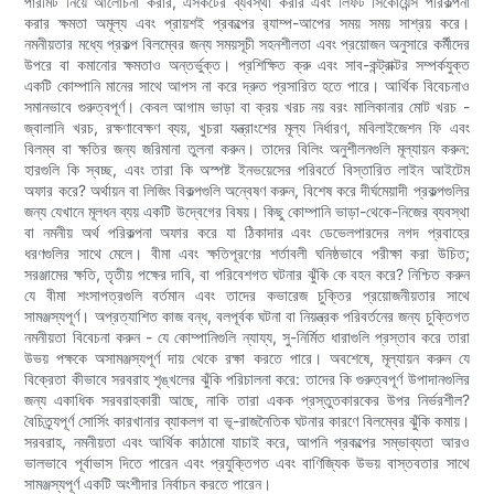
পারমিট নিয়ে আলোচনা করার, এসকর্টের ব্যবস্থা করার এবং লিফট সিকোয়েন্স পরিকল্পনা
করার ক্ষমতা অমূল্য এবং প্রায়শই প্রকল্পের র‍্যাম্প-আপের সময় সময় সাশ্রয় করে।
নমনীয়তার মধ্যে প্রকল্প বিলম্বের জন্য সময়সূচী সহনশীলতা এবং প্রয়োজন অনুসারে কর্মীদের
উপরে বা কমানোর ক্ষমতাও অন্তর্ভুক্ত। প্রশিক্ষিত ক্রু এবং সাব-কন্ট্রাক্টর সম্পর্কযুক্ত
একটি কোম্পানি মানের সাথে আপস না করে দ্রুত প্রসারিত হতে পারে। আর্থিক বিবেচনাও
সমানভাবে গুরুত্বপূর্ণ। কেবল আগাম ভাড়া বা ক্রয় খরচ নয় বরং মালিকানার মোট খরচ -
জ্বালানি খরচ, রক্ষণাবেক্ষণ ব্যয়, খুচরা যন্ত্রাংশের মূল্য নির্ধারণ, মবিলাইজেশন ফি এবং
বিলম্ব বা ক্ষতির জন্য জরিমানা তুলনা করুন। তাদের বিলিং অনুশীলনগুলি মূল্যায়ন করুন:
হারগুলি কি স্বচ্ছ, এবং তারা কি অস্পষ্ট ইনভয়েসের পরিবর্তে বিস্তারিত লাইন আইটেম
অফার করে? অর্থায়ন বা লিজিং বিকল্পগুলি অন্বেষণ করুন, বিশেষ করে দীর্ঘমেয়াদী প্রকল্পগুলির
জন্য যেখানে মূলধন ব্যয় একটি উদ্বেগের বিষয়। কিছু কোম্পানি ভাড়া-থেকে-নিজের ব্যবস্থা
বা নমনীয় অর্থ পরিকল্পনা অফার করে যা ঠিকাদার এবং ডেভেলপারদের নগদ প্রবাহের
ধরণগুলির সাথে মেলে। বীমা এবং ক্ষতিপূরণের শর্তাবলী ঘনিষ্ঠভাবে পরীক্ষা করা উচিত;
সরঞ্জামের ক্ষতি, তৃতীয় পক্ষের দাবি, বা পরিবেশগত ঘটনার ঝুঁকি কে বহন করে? নিশ্চিত করুন
যে বীমা শংসাপত্রগুলি বর্তমান এবং তাদের কভারেজ চুক্তির প্রয়োজনীয়তার সাথে
সামঞ্জস্যপূর্ণ। অপ্রত্যাশিত কাজ বন্ধ, বলপূর্বক ঘটনা বা নিয়ন্ত্রক পরিবর্তনের জন্য চুক্তিগত
নমনীয়তা বিবেচনা করুন - যে কোম্পানিগুলি ন্যায্য, সু-নির্মিত ধারাগুলি প্রস্তাব করে তারা
উভয় পক্ষকে অসামঞ্জস্যপূর্ণ দায় থেকে রক্ষা করতে পারে। অবশেষে, মূল্যায়ন করুন যে
বিক্রেতা কীভাবে সরবরাহ শৃঙ্খলের ঝুঁকি পরিচালনা করে: তাদের কি গুরুত্বপূর্ণ উপাদানগুলির
জন্য একাধিক সরবরাহকারী আছে, নাকি তারা একক প্রস্তুতকারকের উপর নির্ভরশীল?
বৈচিত্র্যপূর্ণ সোর্সিং কারখানার ব্যাকলগ বা ভূ-রাজনৈতিক ঘটনার কারণে বিলম্বের ঝুঁকি কমায়।
সরবরাহ, নমনীয়তা এবং আর্থিক কাঠামো যাচাই করে, আপনি প্রকল্পের সম্ভাব্যতা আরও
ভালভাবে পূর্বাভাস দিতে পারেন এবং প্রযুক্তিগত এবং বাণিজ্যিক উভয় বাস্তবতার সাথে
সামঞ্জস্যপূর্ণ একটি অংশীদার নির্বাচন করতে পারেন।