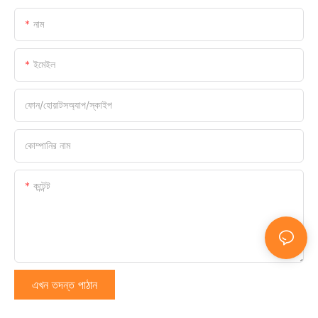
নাম
ইমেইল
ফোন/হোয়াটসঅ্যাপ/স্কাইপ
কোম্পানির নাম
কন্টেন্ট
এখন তদন্ত পাঠান