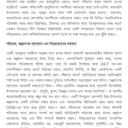
পর্যবেক্ষণ করা হয়েছিল এবং ক্লায়েন্টকে কোনও নকশা পরিবর্তন করার পরামর্শ দেওয়া
হয়েছিল? একজন শক্তিশালী প্রযুক্তিগত অংশীদার সমন্বয়ের জন্য ডেটা-চালিত কারণগুলি
উপস্থাপন করবে এবং প্রকল্প দলের সাথে স্পষ্ট যোগাযোগ বজায় রাখবে। অবশেষে,
সহযোগিতার জন্য কোম্পানির সহনশীলতা পর্যালোচনা করুন: তারা কি ভিত্তি পদ্ধতিগুলিকে
পরিমার্জন করার জন্য ইঞ্জিনিয়ার, ঠিকাদার এবং মালিকদের সাথে গঠনমূলকভাবে কাজ করে?
একজন বিক্রেতা যিনি নিজেকে ইঞ্জিনিয়ারিং দলের একটি সম্প্রসারণ হিসাবে দেখেন তারা
সক্রিয়ভাবে এমন অপ্টিমাইজেশনের পরামর্শ দেবেন যা সময় সাশ্রয় করে এবং ঝুঁকি কমায়।
পরিষেবা, যন্ত্রাংশের প্রাপ্যতা এবং বিক্রয়োত্তর সহায়তা
একটি প্রকল্পের আজীবন সরঞ্জাম সচল রাখার ক্ষমতা প্রায়শই সরবরাহকারীর পরিষেবা মডেল
এবং যন্ত্রাংশ সরবরাহের উপর নির্ভর করে। কোম্পানিগুলি মূল্যায়ন করার সময়, তাদের
পরিষেবা পরিকাঠামো পরীক্ষা করুন: তারা কি জরুরি বিপর্যয়ের জন্য 24/7 অন-কল
টেকনিশিয়ান অফার করে? পরিষেবা ভ্যান, মোবাইল ইউনিট, বা ফিল্ড ওয়ার্কশপের একটি
নেটওয়ার্ক আছে যা আপনার সাইটে দ্রুত পৌঁছাতে পারে? প্রতিক্রিয়া সময়ের প্রতিশ্রুতি
স্পষ্ট হওয়া উচিত এবং যেখানে সম্ভব চুক্তির শর্তাবলীতে অন্তর্ভুক্ত করা উচিত। যন্ত্রাংশের
প্রাপ্যতা আরেকটি গুরুত্বপূর্ণ বিষয়। পাইল ড্রাইভিং সরঞ্জামের জন্য প্রায়শই বিশেষায়িত
উপাদানের প্রয়োজন হয় - হাতুড়ি, কুশন, নিয়ন্ত্রণ ভালভ এবং অনন্য ফাস্টেনার - যা স্থানীয়
সরবরাহকারীদের কাছে মজুদ করা নাও হতে পারে। একটি উপযুক্ত কোম্পানি উচ্চ-টার্নওভার
যন্ত্রাংশের একটি তালিকা বজায় রাখবে এবং অস্বাভাবিক জিনিসগুলি দ্রুত করার জন্য
OEM-এর সাথে ক্রয় চুক্তি করবে। দ্রুত পরিবহনের প্রয়োজন হলে বিমান মালবাহী
পরিষেবার সাথে কোনও সম্পর্ক সহ জরুরি আইটেমগুলি পাঠানোর জন্য তাদের যন্ত্রাংশ
সরবরাহের সময় এবং নীতি সম্পর্কে জিজ্ঞাসা করুন। বিক্রয়োত্তর সহায়তা তাৎক্ষণিক
মেরামতের বাইরেও প্রসারিত হয়: ওয়ারেন্টি ব্যবস্থাপনা, নির্ধারিত পুনর্নির্মাণ এবং ফিল্ড