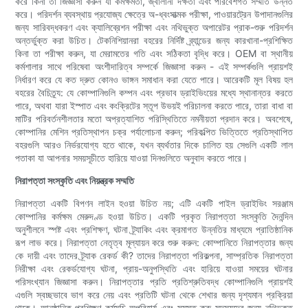
করে কিনা তা জিজ্ঞাসা করুন যা কর্মক্ষমতা, জ্বালানী দক্ষতা এবং পরিবেশগত সম্মতি উন্নত
করে। পরিদর্শন ব্যবস্থায় প্রযোজ্য ক্ষেত্রে অ-ধ্বংসাত্মক পরীক্ষা, পাওয়ারট্রেন উপাদানগুলির
জন্য সারিবদ্ধকরণ এবং ক্যালিব্রেশন পরীক্ষা এবং নথিভুক্ত অপারেটর প্রাক-শুরু পরিদর্শন
অন্তর্ভুক্ত করা উচিত। টেকনিশিয়ানরা বহরের নির্দিষ্ট ব্র্যান্ডের জন্য কারখানা-প্রশিক্ষিত
কিনা তা পরীক্ষা করুন, যা মেরামতের গতি এবং সঠিকতা বৃদ্ধি করে। OEM বা স্থানীয়
কর্মশালার সাথে পরিষেবা অংশীদারিত্ব সম্পর্কে জিজ্ঞাসা করুন - এই সম্পর্কগুলি প্রায়শই
নির্ধারণ করে যে কত দ্রুত কোনও ভাঙ্গন সমাধান করা যেতে পারে। আরেকটি মূল বিষয় হল
বহরের বৈচিত্র্য: যে কোম্পানিগুলি কম্পন এবং প্রভাব ড্রাইভিংয়ের মধ্যে স্থানান্তর করতে
পারে, অথবা যারা ইস্পাত এবং কংক্রিটের স্তূপ উভয়ই পরিচালনা করতে পারে, তারা বাধা বা
মাটির পরিবর্তনশীলতার মতো অপ্রত্যাশিত পরিস্থিতিতে নমনীয়তা প্রদান করে। অবশেষে,
কোম্পানির মেশিন প্রতিস্থাপন চক্র পর্যালোচনা করুন; পরিকল্পিত ভিত্তিতে প্রতিস্থাপিত
বহরগুলি আরও নির্ভরযোগ্য হতে থাকে, যখন ব্যর্থতার দিকে চালিত হয় সেগুলি একটি লাল
পতাকা যা আপনার সময়সূচীতে হারিয়ে যাওয়া দিনগুলিতে অনুবাদ করতে পারে।
নিরাপত্তা সংস্কৃতি এবং নিয়ন্ত্রক সম্মতি
নিরাপত্তা একটি বিপণন লাইন হওয়া উচিত নয়; এটি একটি পাইল ড্রাইভিং সরঞ্জাম
কোম্পানির কর্মক্ষম মেরুদণ্ড হওয়া উচিত। একটি প্রকৃত নিরাপত্তা সংস্কৃতি দৈনন্দিন
অনুশীলনে স্পষ্ট এবং প্রশিক্ষণ, ঘটনা ট্র্যাকিং এবং ক্রমাগত উন্নতির মাধ্যমে প্রাতিষ্ঠানিক
রূপ লাভ করে। নিরাপত্তা নেতৃত্ব মূল্যায়ন করে শুরু করুন: কোম্পানিতে নিরাপত্তার জন্য
কে দায়ী এবং তাদের ট্র্যাক রেকর্ড কী? তাদের নিরাপত্তা পরিকল্পনা, সাম্প্রতিক নিরাপত্তা
নিরীক্ষা এবং রেকর্ডযোগ্য ঘটনা, প্রায়-অনুপস্থিতি এবং হারিয়ে যাওয়া সময়ের ঘটনার
পরিসংখ্যান জিজ্ঞাসা করুন। নিরাপত্তার প্রতি প্রতিশ্রুতিবদ্ধ কোম্পানিগুলি প্রায়শই
এগুলি স্বচ্ছভাবে ভাগ করে নেয় এবং প্রতিটি ঘটনা থেকে শেখার জন্য দৃশ্যমান প্রক্রিয়া
থাকে। আনুষ্ঠানিক প্রশিক্ষণ কর্মসূচি অপরিহার্য এবং সমস্ত ক্রু সদস্যদের জন্য নথিভুক্ত