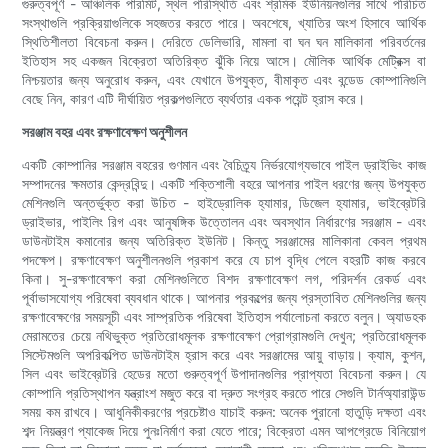
গুরুত্বপূর্ণ - আঞ্চলিক পারমিট, স্থল পরিস্থিতি এবং শ্রমিক ইউনিয়নগুলির সাথে পরিচিত
সংস্থাগুলি প্রক্রিয়াগুলিকে সহজতর করতে পারে। অবশেষে, খ্যাতির অংশ হিসাবে আর্থিক
স্থিতিশীলতা বিবেচনা করুন। দেরিতে ডেলিভারি, মামলা বা ঘন ঘন মালিকানা পরিবর্তনের
ইতিহাস সহ একজন বিক্রেতা অতিরিক্ত ঝুঁকি নিয়ে আসে। মৌলিক আর্থিক মেট্রিক্স বা
নিশ্চয়তার জন্য অনুরোধ করুন, এবং যেখানে উপযুক্ত, বীমাকৃত এবং বন্ডেড কোম্পানিগুলি
বেছে নিন, কারণ এটি দীর্ঘায়িত প্রকল্পগুলিতে ব্যর্থতার একক পয়েন্ট হ্রাস করে।
সরঞ্জাম বহর এবং রক্ষণাবেক্ষণ অনুশীলন
একটি কোম্পানির সরঞ্জাম বহরের গুণমান এবং বৈচিত্র্য নির্ভরযোগ্যভাবে পাইল ড্রাইভিং কাজ
সম্পাদনের ক্ষমতার কেন্দ্রবিন্দু। একটি শক্তিশালী বহরে আপনার পাইল ধরণের জন্য উপযুক্ত
মেশিনগুলি অন্তর্ভুক্ত করা উচিত - হাইড্রোলিক হ্যামার, ডিজেল হ্যামার, ভাইব্রেটরি
ড্রাইভার, পাইলিং রিগ এবং আনুষঙ্গিক উত্তোলন এবং অবস্থান নির্ধারণের সরঞ্জাম - এবং
ডাউনটাইম কমানোর জন্য অতিরিক্ত ইউনিট। কিন্তু সরঞ্জামের মালিকানা কেবল প্রথম
পদক্ষেপ। রক্ষণাবেক্ষণ অনুশীলনগুলি প্রকাশ করে যে চাপ বৃদ্ধি পেলে বহরটি কাজ করবে
কিনা। সু-রক্ষণাবেক্ষণ করা মেশিনগুলিতে বিশদ রক্ষণাবেক্ষণ লগ, পরিদর্শন রেকর্ড এবং
পূর্বাভাসযোগ্য পরিষেবা ব্যবধান থাকে। আপনার প্রকল্পের জন্য প্রস্তাবিত মেশিনগুলির জন্য
রক্ষণাবেক্ষণের সময়সূচী এবং সাম্প্রতিক পরিষেবা ইতিহাস পর্যালোচনা করতে বলুন। অ্যাডহক
মেরামতের চেয়ে নথিভুক্ত প্রতিরোধমূলক রক্ষণাবেক্ষণ প্রোগ্রামগুলি দেখুন; প্রতিরোধমূলক
সিস্টেমগুলি অপরিকল্পিত ডাউনটাইম হ্রাস করে এবং সরঞ্জামের আয়ু বাড়ায়। ক্যাম, কুশন,
সিল এবং ভাইব্রেটরি হেডের মতো গুরুত্বপূর্ণ উপাদানগুলির প্রাপ্যতা বিবেচনা করুন। যে
কোম্পানি প্রতিস্থাপন যন্ত্রাংশ মজুত করে বা দ্রুত সংগ্রহ করতে পারে সেগুলি টার্নঅ্যারাউন্ড
সময় কম রাখবে। আধুনিকীকরণের প্রচেষ্টাও যাচাই করুন: অনেক পুরানো হাতুড়ি দক্ষতা এবং
শব্দ নিয়ন্ত্রণ প্যাকেজ দিয়ে পুনঃনির্মাণ করা যেতে পারে; বিক্রেতা এমন আপগ্রেডে বিনিয়োগ