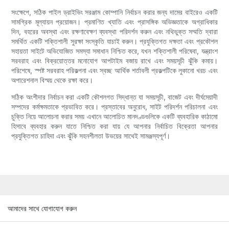
সংক্ষেপে, সঠিক পাইল ড্রাইভিং সরঞ্জাম কোম্পানি নির্বাচন করার জন্য দামের বাইরেও একটি
সামগ্রিক মূল্যায়ন প্রয়োজন। প্রমাণিত খ্যাতি এবং প্রাসঙ্গিক অভিজ্ঞতাকে অগ্রাধিকার
দিন, বহরের অবস্থা এবং রক্ষণাবেক্ষণ ব্যবস্থা পরিদর্শন করুন এবং নথিভুক্ত সম্মতি দ্বারা
সমর্থিত একটি শক্তিশালী সুরক্ষা সংস্কৃতি যাচাই করুন। প্রযুক্তিগত দক্ষতা এবং প্রকৌশল
সহায়তা সাইটে অভিযোজিত সমস্যা সমাধান নিশ্চিত করে, যখন শক্তিশালী পরিষেবা, যন্ত্রাংশ
সরবরাহ এবং বিক্রয়োত্তর মনোযোগ আপটাইম বজায় রাখে এবং সময়সূচী ঝুঁকি কমায়।
পরিশেষে, স্পষ্ট সরবরাহ পরিকল্পনা এবং স্বচ্ছ আর্থিক শর্তাবলী প্রকল্পটিকে লুকানো খরচ এবং
অপারেশনাল বিস্ময় থেকে রক্ষা করে।
সঠিক অংশীদার নির্বাচন করা একটি কৌশলগত সিদ্ধান্ত যা সময়সূচী, বাজেট এবং দীর্ঘমেয়াদী
সম্পদের কর্মক্ষমতাকে প্রভাবিত করে। প্রস্তাবের অনুরোধ, সাইট পরিদর্শন পরিচালনা এবং
চুক্তি নিয়ে আলোচনা করার সময় এখানে আলোচিত মানদণ্ডগুলিকে একটি ব্যবহারিক কাঠামো
হিসাবে ব্যবহার করুন যাতে নিশ্চিত করা যায় যে আপনার নির্বাচিত বিক্রেতা আপনার
প্রযুক্তিগত চাহিদা এবং ঝুঁকি সহনশীলতা উভয়ের সাথেই সামঞ্জস্যপূর্ণ।
আমাদের সাথে যোগাযোগ করুন