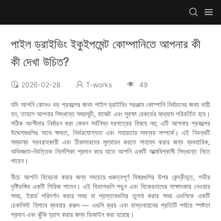
পাইল ড্রাইভিং ইকুইপমেন্ট কোম্পানিতে আপনার কী
কী দেখা উচিত?
2026-02-28
T-works
49
যদি আপনি কোনও বড় প্রকল্পের জন্য পাইল ড্রাইভিং সরঞ্জাম কোম্পানি নির্বাচনের জন্য দায়ী
হন, তাহলে আপনার সিদ্ধান্ত সময়সূচী, বাজেট এবং সুরক্ষা রেকর্ডের মাধ্যমে পরিবর্তিত হবে।
সঠিক অংশীদার নির্বাচন করা কেবল সর্বনিম্ন দরপত্রের বিষয়ে নয়; এটি আপনার প্রকল্পের
উদ্দেশ্যগুলির সাথে ক্ষমতা, নির্ভরযোগ্যতা এবং সহায়তার সমন্বয় সম্পর্কে। এই নিবন্ধটি
সম্ভাব্য সরবরাহকারী এবং ঠিকাদারদের মূল্যায়ন করতে সাহায্য করার জন্য ব্যবহারিক,
অভিজ্ঞতা-ভিত্তিক নির্দেশিকা প্রদান করে যাতে আপনি একটি আত্মবিশ্বাসী সিদ্ধান্ত নিতে
পারেন।
নীচে আপনি বিবেচনা করার জন্য সবচেয়ে গুরুত্বপূর্ণ বিষয়গুলির উপর কেন্দ্রীভূত, গভীর
দৃষ্টিভঙ্গির একটি সিরিজ পাবেন। এই বিভাগগুলি পড়ুন এবং বিক্রেতাদের সাক্ষাৎকার নেওয়ার
সময়, ইয়ার্ড পরিদর্শন করার সময় বা প্রস্তাবগুলির তুলনা করার সময় এগুলিকে একটি
চেকলিস্ট হিসাবে ব্যবহার করুন — এগুলি ক্রয় এবং বাস্তবায়নের প্রতিটি পর্যায়ে স্পষ্টতা
প্রদান এবং ঝুঁকি হ্রাস করার জন্য ডিজাইন করা হয়েছে।