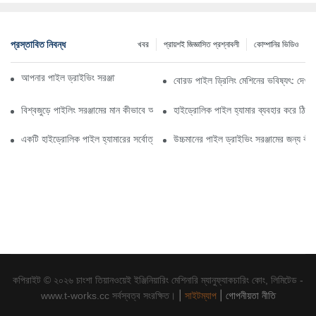
প্রস্তাবিত নিবন্ধ
খবর
প্রায়শই জিজ্ঞাসিত প্রশ্নাবলী
কোম্পানির ভিডিও
আপনার পাইল ড্রাইভিং সরঞ্জাম কাস্টমাইজ করার সুবিধা কী কী?
বোরড পাইল ড্রিলিং মেশিনের ভবিষ্যৎ: দেখা
বিশ্বজুড়ে পাইলিং সরঞ্জামের মান কীভাবে আলাদা
হাইড্রোলিক পাইল হ্যামার ব্যবহার করে ঠিকাদা
একটি হাইড্রোলিক পাইল হ্যামারের সর্বোত্তম কর্মক্ষমতার জন্য কী রক্ষণাবেক্ষণের প্রয়োজন হয়
উচ্চমানের পাইল ড্রাইভিং সরঞ্জামের জন্য কী
কপিরাইট © ২০২৬ চাংশা তিয়ানওয়েই ইঞ্জিনিয়ারিং মেশিনারি ম্যানুফ্যাকচারিং কোং, লিমিটেড -
|
সাইটম্যাপ
|
গোপনীয়তা নীতি
www.t-works.cc সর্বস্বত্ব সংরক্ষিত।