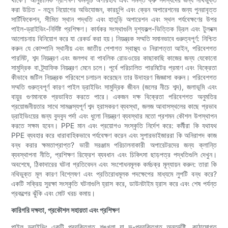
করা উচিত - নতুন নিয়োগের অভিযোজন, কারচুপি এবং ক্রেন অপারেশনের জন্য পুনরাবৃত্ত
সার্টিফিকেশন, সীমিত স্থান পদ্ধতি এবং হাতুড়ি অপারেশন এবং স্থল পর্যবেক্ষণের উপর
পাইল-ড্রাইভিং-নির্দিষ্ট প্রশিক্ষণ। কার্যকর সংস্থাগুলি দৃশ্যকল্প-ভিত্তিক ড্রিল এবং টুলবক্স
আলোচনায় বিনিয়োগ করে যা রেকর্ড করা হয়। নিয়ন্ত্রক সম্মতি সমানভাবে গুরুত্বপূর্ণ: নিশ্চিত
করুন যে কোম্পানি স্থানীয় এবং জাতীয় পেশাগত স্বাস্থ্য ও নিরাপত্তা আইন, পরিবেশগত
পারমিট, শব্দ নিয়ন্ত্রণ এবং জলপথ বা পাবলিক রোডওয়ের কাছাকাছি কাজের জন্য যেকোনো
সামুদ্রিক বা ট্র্যাফিক নিয়ন্ত্রণ মেনে চলে। পূর্বে পরিচালিত পারমিটের প্রমাণ এবং বিক্রেতা
কীভাবে জটিল নিয়ন্ত্রক পরিবেশে চলাচল করেছেন তার উদাহরণ জিজ্ঞাসা করুন। পরিবেশগত
সম্মতি গুরুত্বপূর্ণ কারণ পাইল ড্রাইভিং সামুদ্রিক জীবন (জলের নীচে শব্দ), জলাভূমি এবং
বায়ুর গুণমানকে প্রভাবিত করতে পারে। একজন দক্ষ বিক্রেতা পরিবেশগত অনুমতির
প্রয়োজনীয়তার সাথে সামঞ্জস্যপূর্ণ শব্দ হ্রাসকরণ ব্যবস্থা, জলজ আবাসস্থলের কাছে প্রভাব
ড্রাইভিংয়ের জন্য বুদবুদ পর্দা এবং ধুলো নিয়ন্ত্রণ ব্যবস্থার মতো প্রশমন কৌশল উপস্থাপন
করতে সক্ষম হবেন। PPE মান এবং প্রয়োগও সংস্কৃতি নির্দেশ করে: কর্মীরা কি যথাযথ
PPE ব্যবহার করে ধারাবাহিকভাবে পর্যবেক্ষণ করেন এবং সুপারভাইজাররা কি অনিরাপদ কাজ
বন্ধ করার ক্ষমতাপ্রাপ্ত? ভারী সরঞ্জাম পরিচালনাকারী অপারেটরদের জন্য ক্লান্তি
ব্যবস্থাপনা নীতি, প্রশিক্ষণ রিফ্রেশ ব্যবধান এবং চিকিৎসা ছাড়পত্র পদ্ধতিগুলি দেখুন।
অবশেষে, ঠিকাদারের ঘটনা প্রতিবেদন এবং সংশোধনমূলক কর্মচক্র মূল্যায়ন করুন: তারা কি
নথিভুক্ত মূল কারণ বিশ্লেষণ এবং প্রতিরোধমূলক পদক্ষেপের মাধ্যমে লুপটি বন্ধ করে?
একটি সক্রিয় সুরক্ষা সংস্কৃতি ঘটনাগুলি হ্রাস করে, ডাউনটাইম হ্রাস করে এবং শেষ পর্যন্ত
প্রকল্পের ঝুঁকি এবং মোট খরচ কমায়।
কারিগরি দক্ষতা, প্রকৌশল সহায়তা এবং প্রশিক্ষণ
পাইল ড্রাইভিং একটি প্রযুক্তিগত শৃঙ্খলা যা ভূ-প্রযুক্তিগত অন্তর্দৃষ্টি, কাঠামোগত