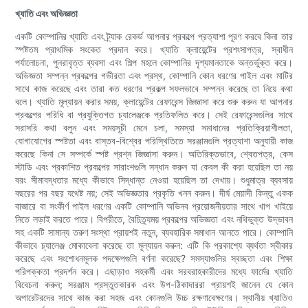
খ্যাতি এবং অভিজ্ঞতা
একটি কোম্পানির খ্যাতি এবং ট্র্যাক রেকর্ড আপনার প্রকল্পে প্রত্যাশা পূরণ করবে কিনা তার
স্পষ্টতম প্রাথমিক সংকেত প্রদান করে। খ্যাতি ক্লায়েন্টের প্রশংসাপত্র, স্বাধীন
পর্যালোচনা, পুনরাবৃত্ত ব্যবসা এবং শিল্প মহলে কোম্পানির দৃশ্যমানতাকে অন্তর্ভুক্ত করে।
অভিজ্ঞতা সম্পন্ন প্রকল্পের গভীরতা এবং প্রস্থ, কোম্পানি কোন ধরণের পাইল এবং মাটির
সাথে কাজ করেছে এবং তারা কত ধরণের প্রকল্প সফলভাবে সম্পন্ন করেছে তা নিয়ে কথা
বলে। খ্যাতি মূল্যায়ন করার সময়, ক্লায়েন্টের রেফারেন্স জিজ্ঞাসা করে শুরু করুন যা আপনার
প্রকল্পের পরিধি বা প্রযুক্তিগত চ্যালেঞ্জকে প্রতিফলিত করে। সেই রেফারেন্সগুলির সাথে
সরাসরি কথা বলুন এবং সময়সূচী মেনে চলা, সমস্যা সমাধানের প্রতিক্রিয়াশীলতা,
যোগাযোগের স্পষ্টতা এবং বাস্তব-বিশ্বের পরিস্থিতিতে সরঞ্জামগুলি প্রত্যাশা অনুযায়ী কাজ
করেছে কিনা সে সম্পর্কে স্পষ্ট প্রশ্ন জিজ্ঞাসা করুন। অতিরিক্তভাবে, শ্বেতপত্র, কেস
স্টাডি এবং প্রকাশিত প্রকল্পের সারাংশগুলি সন্ধান করুন যা কেবল কী করা হয়েছিল তা নয়
বরং সীমাবদ্ধতার মধ্যে কীভাবে সিদ্ধান্ত নেওয়া হয়েছিল তা দেখায়। শুধুমাত্র ব্যবসায়
বছরের পর বছর যথেষ্ট নয়; সেই অভিজ্ঞতার প্রকৃতি খনন করুন। দীর্ঘ মেয়াদী কিন্তু একক
বাজারে বা সংকীর্ণ পাইল ধরণের একটি কোম্পানি অভিনব প্রয়োজনীয়তার সাথে খাপ খাইয়ে
নিতে লড়াই করতে পারে। বিপরীতে, বৈচিত্র্যময় প্রকল্পের অভিজ্ঞতা এবং নথিভুক্ত উদ্ভাবন
সহ একটি সামান্য তরুণ সংস্থা প্রায়শই নতুন, ব্যবহারিক সমাধান আনতে পারে। কোম্পানি
কীভাবে চ্যালেঞ্জ মোকাবেলা করেছে তা মূল্যায়ন করুন: এটি কি প্রকাশ্যে ব্যর্থতা স্বীকার
করেছে এবং সংশোধনমূলক পদক্ষেপগুলি বর্ণনা করেছে? সমস্যাগুলির স্বচ্ছতা এবং শিক্ষা
পরিপক্কতা প্রদর্শন করে। এছাড়াও সহকর্মী এবং সরবরাহকারীদের মধ্যে ফার্মের খ্যাতি
বিবেচনা করুন; সরঞ্জাম প্রস্তুতকারক এবং উপ-ঠিকাদাররা প্রায়শই জানেন যে কোন
অপারেটরদের সাথে কাজ করা সহজ এবং কোনগুলি উচ্চ রক্ষণাবেক্ষণের। স্থানীয় খ্যাতিও