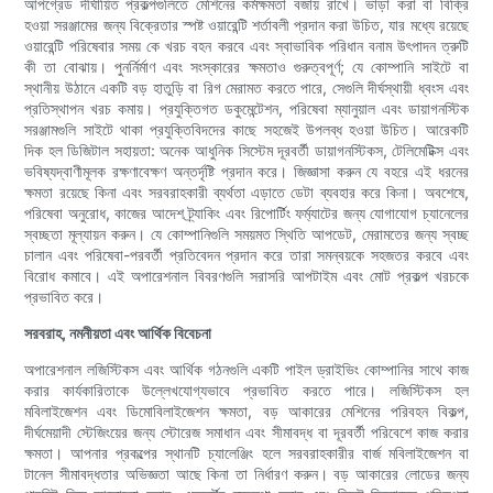
আপগ্রেড দীর্ঘায়িত প্রকল্পগুলিতে মেশিনের কর্মক্ষমতা বজায় রাখে। ভাড়া করা বা বিক্রি
হওয়া সরঞ্জামের জন্য বিক্রেতার স্পষ্ট ওয়ারেন্টি শর্তাবলী প্রদান করা উচিত, যার মধ্যে রয়েছে
ওয়ারেন্টি পরিষেবার সময় কে খরচ বহন করবে এবং স্বাভাবিক পরিধান বনাম উৎপাদন ত্রুটি
কী তা বোঝায়। পুনর্নির্মাণ এবং সংস্কারের ক্ষমতাও গুরুত্বপূর্ণ; যে কোম্পানি সাইটে বা
স্থানীয় উঠানে একটি বড় হাতুড়ি বা রিগ মেরামত করতে পারে, সেগুলি দীর্ঘস্থায়ী ধ্বংস এবং
প্রতিস্থাপন খরচ কমায়। প্রযুক্তিগত ডকুমেন্টেশন, পরিষেবা ম্যানুয়াল এবং ডায়াগনস্টিক
সরঞ্জামগুলি সাইটে থাকা প্রযুক্তিবিদদের কাছে সহজেই উপলব্ধ হওয়া উচিত। আরেকটি
দিক হল ডিজিটাল সহায়তা: অনেক আধুনিক সিস্টেম দূরবর্তী ডায়াগনস্টিকস, টেলিমেটিক্স এবং
ভবিষ্যদ্বাণীমূলক রক্ষণাবেক্ষণ অন্তর্দৃষ্টি প্রদান করে। জিজ্ঞাসা করুন যে বহরে এই ধরনের
ক্ষমতা রয়েছে কিনা এবং সরবরাহকারী ব্যর্থতা এড়াতে ডেটা ব্যবহার করে কিনা। অবশেষে,
পরিষেবা অনুরোধ, কাজের আদেশ ট্র্যাকিং এবং রিপোর্টিং ফর্ম্যাটের জন্য যোগাযোগ চ্যানেলের
স্বচ্ছতা মূল্যায়ন করুন। যে কোম্পানিগুলি সময়মত স্থিতি আপডেট, মেরামতের জন্য স্বচ্ছ
চালান এবং পরিষেবা-পরবর্তী প্রতিবেদন প্রদান করে তারা সমন্বয়কে সহজতর করবে এবং
বিরোধ কমাবে। এই অপারেশনাল বিবরণগুলি সরাসরি আপটাইম এবং মোট প্রকল্প খরচকে
প্রভাবিত করে।
সরবরাহ, নমনীয়তা এবং আর্থিক বিবেচনা
অপারেশনাল লজিস্টিকস এবং আর্থিক গঠনগুলি একটি পাইল ড্রাইভিং কোম্পানির সাথে কাজ
করার কার্যকারিতাকে উল্লেখযোগ্যভাবে প্রভাবিত করতে পারে। লজিস্টিকস হল
মবিলাইজেশন এবং ডিমোবিলাইজেশন ক্ষমতা, বড় আকারের মেশিনের পরিবহন বিকল্প,
দীর্ঘমেয়াদী স্টেজিংয়ের জন্য স্টোরেজ সমাধান এবং সীমাবদ্ধ বা দূরবর্তী পরিবেশে কাজ করার
ক্ষমতা। আপনার প্রকল্পের স্থানটি চ্যালেঞ্জিং হলে সরবরাহকারীর বার্জ মবিলাইজেশন বা
টানেল সীমাবদ্ধতার অভিজ্ঞতা আছে কিনা তা নির্ধারণ করুন। বড় আকারের লোডের জন্য