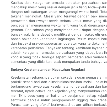
Kualitas dan keragaman armada peralatan perusahaan s
mencakup mesin yang sesuai dengan jenis tiang Anda—palu 
dengan unit cadangan untuk mengurangi waktu henti. Teta
tekanan meningkat. Mesin yang terawat dengan baik memilik
perawatan dan riwayat servis terbaru untuk mesin yang d
pencegahan mengurangi waktu henti yang tidak direncanaka
getaran. Perusahaan yang menyimpan atau dapat dengan ce
banyak palu lama dapat dimodifikasi dengan paket efisiens
bahan bakar, dan kepatuhan lingkungan. Rezim inspeksi har
dan inspeksi pra-pengoperasian operator yang terdokument
ketepatan perbaikan. Tanyakan tentang kemitraan layanan 
adalah keragaman armada: perusahaan yang dapat beralih 
kondisi yang tidak terduga seperti hambatan atau variabili
sementara yang dibiarkan rusak merupakan tanda bahaya yan
Budaya Keselamatan dan Kepatuhan Regulasi
Keselamatan seharusnya bukan sekadar slogan pemasaran; me
praktik sehari-hari dan diinstitusionalisasikan melalui pe
bertanggung jawab atas keselamatan di perusahaan dan baga
tercatat, nyaris celaka, dan kejadian yang menyebabkan keh
memiliki proses yang terlihat untuk belajar dari setiap ke
sertifikasi berkala untuk pengoperasian rigging dan cr
Perusahaan yang efektif berinvestasi dalam latihan berbas