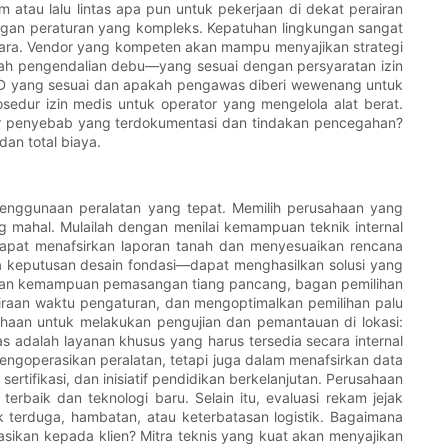
m atau lalu lintas apa pun untuk pekerjaan di dekat perairan
ungan peraturan yang kompleks. Kepatuhan lingkungan sangat
dara. Vendor yang kompeten akan mampu menyajikan strategi
gkah pengendalian debu—yang sesuai dengan persyaratan izin
PD yang sesuai dan apakah pengawas diberi wewenang untuk
sedur izin medis untuk operator yang mengelola alat berat.
 akar penyebab yang terdokumentasi dan tindakan pencegahan?
an total biaya.
enggunaan peralatan yang tepat. Memilih perusahaan yang
mahal. Mulailah dengan menilai kemampuan teknik internal
 dapat menafsirkan laporan tanah dan menyesuaikan rencana
 keputusan desain fondasi—dapat menghasilkan solusi yang
laian kemampuan pemasangan tiang pancang, bagan pemilihan
rkiraan waktu pengaturan, dan mengoptimalkan pemilihan palu
aan untuk melakukan pengujian dan pemantauan di lokasi:
tas adalah layanan khusus yang harus tersedia secara internal
mengoperasikan peralatan, tetapi juga dalam menafsirkan data
ertifikasi, dan inisiatif pendidikan berkelanjutan. Perusahaan
erbaik dan teknologi baru. Selain itu, evaluasi rekam jejak
erduga, hambatan, atau keterbatasan logistik. Bagaimana
kan kepada klien? Mitra teknis yang kuat akan menyajikan