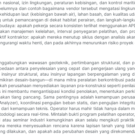
sional, izin lingkungan, peraturan kebisingan, dan kontrol mariti
 sebelumnya dan contoh bagaimana vendor tersebut mengatasi lingk
hidupan laut (kebisingan bawah air), lahan basah, dan kualitas u
ng untuk pemancangan di dekat habitat perairan, dan langkah-lan
budaya: apakah pekerja secara konsisten terlihat menggunakan A
kan manajemen kelelahan, interval penyegaran pelatihan, dan pro
orektif kontraktor: apakah mereka menutup siklus dengan analisis
gurangi waktu henti, dan pada akhirnya menurunkan risiko proyek d
enggabungkan wawasan geoteknik, pertimbangan struktural, dan p
edaan antara penyelesaian yang cepat dan pengerjaan ulang yang 
insinyur struktural, atau insinyur lapangan berpengalaman yang
ikiran desain-bangun—di mana mitra peralatan berkontribusi pada
pakah perusahaan menyediakan layanan pra-konstruksi seperti peni
sis ini membantu mengantisipasi kondisi penolakan, menentukan pe
sakan tiang pancang. Sama pentingnya adalah kemampuan perusah
nalyzer), koordinasi pengujian beban statis, dan pengujian integri
lain dari kemampuan teknis. Operator harus mahir tidak hanya dalam 
logi secara real-time. Mintalah bukti program pelatihan operator, s
atau seminar industri kemungkinan akan selalu mengikuti praktik t
 mereka menyesuaikan rencana karena lapisan tanah yang tidak t
 dilakukan, dan apakah ada perubahan desain yang direkomendasi