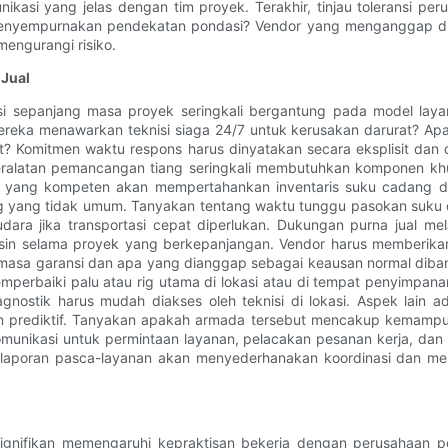
kasi yang jelas dengan tim proyek. Terakhir, tinjau toleransi pe
uk menyempurnakan pendekatan pondasi? Vendor yang menganggap dir
engurangi risiko.
 Jual
i sepanjang masa proyek seringkali bergantung pada model laya
mereka menawarkan teknisi siaga 24/7 untuk kerusakan darurat? Apa
? Komitmen waktu respons harus dinyatakan secara eksplisit dan 
 Peralatan pemancangan tiang seringkali membutuhkan komponen kh
n yang kompeten akan mempertahankan inventaris suku cadang de
yang tidak umum. Tanyakan tentang waktu tunggu pasokan suku c
ra jika transportasi cepat diperlukan. Dukungan purna jual me
esin selama proyek yang berkepanjangan. Vendor harus memberikan
a masa garansi dan apa yang dianggap sebagai keausan normal dib
erbaiki palu atau rig utama di lokasi atau di tempat penyimpana
iagnostik harus mudah diakses oleh teknisi di lokasi. Aspek lain
raan prediktif. Tanyakan apakah armada tersebut mencakup kema
 komunikasi untuk permintaan layanan, pelacakan pesanan kerja, d
 laporan pasca-layanan akan menyederhanakan koordinasi dan mengu
a signifikan memengaruhi kepraktisan bekerja dengan perusahaa