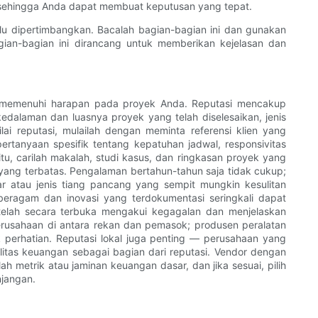
sehingga Anda dapat membuat keputusan yang tepat.
lu dipertimbangkan. Bacalah bagian-bagian ini dan gunakan
ian-bagian ini dirancang untuk memberikan kejelasan dan
an memenuhi harapan pada proyek Anda. Reputasi mencakup
 kedalaman dan luasnya proyek yang telah diselesaikan, jenis
ai reputasi, mulailah dengan meminta referensi klien yang
rtanyaan spesifik tentang kepatuhan jadwal, responsivitas
tu, carilah makalah, studi kasus, dan ringkasan proyek yang
yang terbatas. Pengalaman bertahun-tahun saja tidak cukup;
ar atau jenis tiang pancang yang sempit mungkin kesulitan
eragam dan inovasi yang terdokumentasi seringkali dapat
telah secara terbuka mengakui kegagalan dan menjelaskan
erusahaan di antara rekan dan pemasok; produsen peralatan
erhatian. Reputasi lokal juga penting — perusahaan yang
ilitas keuangan sebagai bagian dari reputasi. Vendor dengan
 metrik atau jaminan keuangan dasar, dan jika sesuai, pilih
njangan.