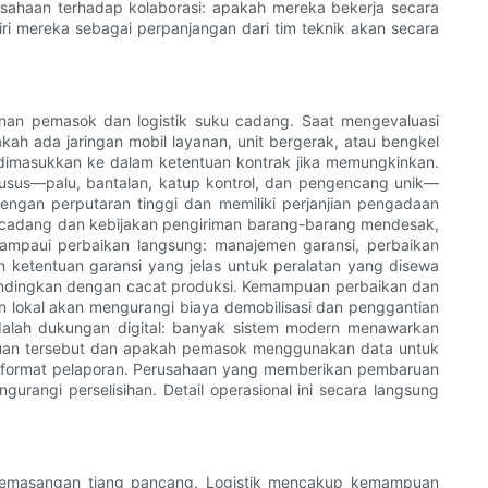
rusahaan terhadap kolaborasi: apakah mereka bekerja secara
i mereka sebagai perpanjangan dari tim teknik akan secara
nan pemasok dan logistik suku cadang. Saat mengevaluasi
kah ada jaringan mobil layanan, unit bergerak, atau bengkel
dimasukkan ke dalam ketentuan kontrak jika memungkinkan.
usus—palu, bantalan, katup kontrol, dan pengencang unik—
ngan perputaran tinggi dan memiliki perjanjian pengadaan
adang dan kebijakan pengiriman barang-barang mendesak,
lampaui perbaikan langsung: manajemen garansi, perbaikan
 ketentuan garansi yang jelas untuk peralatan yang disewa
andingkan dengan cacat produksi. Kemampuan perbaikan dan
n lokal akan mengurangi biaya demobilisasi dan penggantian
 adalah dukungan digital: banyak sistem modern menawarkan
mpuan tersebut dan apakah pemasok menggunakan data untuk
an format pelaporan. Perusahaan yang memberikan pembaruan
rangi perselisihan. Detail operasional ini secara langsung
n pemasangan tiang pancang. Logistik mencakup kemampuan