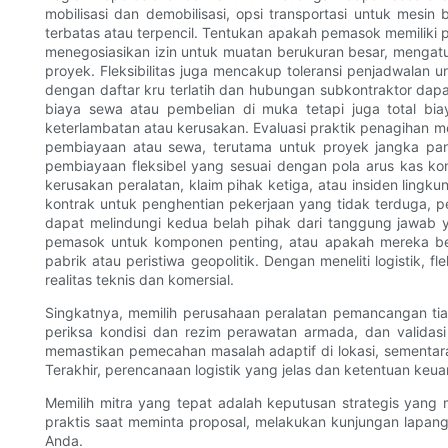
mobilisasi dan demobilisasi, opsi transportasi untuk mes
terbatas atau terpencil. Tentukan apakah pemasok memilik
menegosiasikan izin untuk muatan berukuran besar, menga
proyek. Fleksibilitas juga mencakup toleransi penjadwalan
dengan daftar kru terlatih dan hubungan subkontraktor d
biaya sewa atau pembelian di muka tetapi juga total bi
keterlambatan atau kerusakan. Evaluasi praktik penagihan m
pembiayaan atau sewa, terutama untuk proyek jangka pa
pembiayaan fleksibel yang sesuai dengan pola arus kas ko
kerusakan peralatan, klaim pihak ketiga, atau insiden lingk
kontrak untuk penghentian pekerjaan yang tidak terduga, p
dapat melindungi kedua belah pihak dari tanggung jawab ya
pemasok untuk komponen penting, atau apakah mereka ber
pabrik atau peristiwa geopolitik. Dengan meneliti logistik,
realitas teknis dan komersial.
Singkatnya, memilih perusahaan peralatan pemancangan tian
periksa kondisi dan rezim perawatan armada, dan valida
memastikan pemecahan masalah adaptif di lokasi, sementara 
Terakhir, perencanaan logistik yang jelas dan ketentuan keu
Memilih mitra yang tepat adalah keputusan strategis yang 
praktis saat meminta proposal, melakukan kunjungan lapang
Anda.