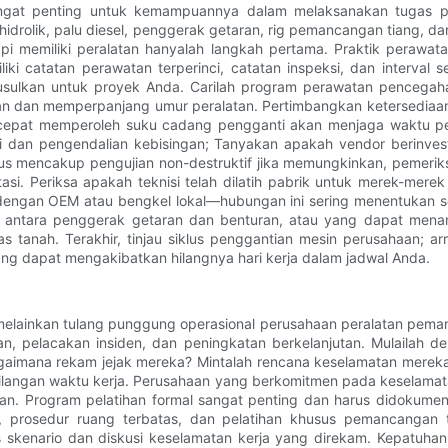
angat penting untuk kemampuannya dalam melaksanakan tugas p
hidrolik, palu diesel, penggerak getaran, rig pemancangan tiang,
pi memiliki peralatan hanyalah langkah pertama. Praktik perawat
i catatan perawatan terperinci, catatan inspeksi, dan interval se
iusulkan untuk proyek Anda. Carilah program perawatan pencegah
n dan memperpanjang umur peralatan. Pertimbangkan ketersediaan 
pat memperoleh suku cadang pengganti akan menjaga waktu penyel
i dan pengendalian kebisingan; Tanyakan apakah vendor berinvest
us mencakup pengujian non-destruktif jika memungkinkan, pemerik
asi. Periksa apakah teknisi telah dilatih pabrik untuk merek-mer
dengan OEM atau bengkel lokal—hubungan ini sering menentukan seb
antara penggerak getaran dan benturan, atau yang dapat menanga
tas tanah. Terakhir, tinjau siklus penggantian mesin perusahaan; 
g dapat mengakibatkan hilangnya hari kerja dalam jadwal Anda.
lainkan tulang punggung operasional perusahaan peralatan pemanc
latihan, pelacakan insiden, dan peningkatan berkelanjutan. Mulail
imana rekam jejak mereka? Mintalah rencana keselamatan mereka, a
ilangan waktu kerja. Perusahaan yang berkomitmen pada keselamata
jadian. Program pelatihan formal sangat penting dan harus didoku
ane, prosedur ruang terbatas, dan pelatihan khusus pemancangan
is skenario dan diskusi keselamatan kerja yang direkam. Kepatuh