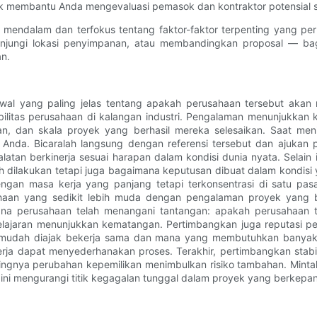
 membantu Anda mengevaluasi pemasok dan kontraktor potensial 
mendalam dan terfokus tentang faktor-faktor terpenting yang per
njungi lokasi penyimpanan, atau membandingkan proposal — bag
an.
awal yang paling jelas tentang apakah perusahaan tersebut ak
sibilitas perusahaan di kalangan industri. Pengalaman menunjukkan
, dan skala proyek yang berhasil mereka selesaikan. Saat menil
Anda. Bicaralah langsung dengan referensi tersebut dan ajukan pe
tan berkinerja sesuai harapan dalam kondisi dunia nyata. Selain i
h dilakukan tetapi juga bagaimana keputusan dibuat dalam kondisi 
engan masa kerja yang panjang tetapi terkonsentrasi di satu pas
ahaan yang sedikit lebih muda dengan pengalaman proyek yang b
imana perusahaan telah menangani tantangan: apakah perusahaan 
elajaran menunjukkan kematangan. Pertimbangkan juga reputasi p
 mudah diajak bekerja sama dan mana yang membutuhkan banyak p
pekerja dapat menyederhanakan proses. Terakhir, pertimbangkan stab
ingnya perubahan kepemilikan menimbulkan risiko tambahan. Mintalah
 ini mengurangi titik kegagalan tunggal dalam proyek yang berkepa