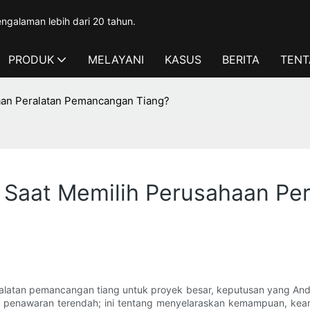
ngalaman lebih dari 20 tahun.
PRODUK
MELAYANI
KASUS
BERITA
TENT
aan Peralatan Pemancangan Tiang?
 Saat Memilih Perusahaan P
alatan pemancangan tiang untuk proyek besar, keputusan yang An
g penawaran terendah; ini tentang menyelaraskan kemampuan, keand