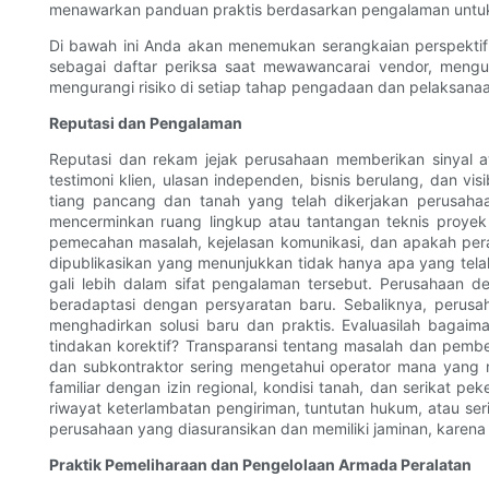
menawarkan panduan praktis berdasarkan pengalaman untuk
Di bawah ini Anda akan menemukan serangkaian perspektif 
sebagai daftar periksa saat mewawancarai vendor, mengu
mengurangi risiko di setiap tahap pengadaan dan pelaksana
Reputasi dan Pengalaman
Reputasi dan rekam jejak perusahaan memberikan sinyal 
testimoni klien, ulasan independen, bisnis berulang, dan vi
tiang pancang dan tanah yang telah dikerjakan perusahaan
mencerminkan ruang lingkup atau tantangan teknis proyek 
pemecahan masalah, kejelasan komunikasi, dan apakah perala
dipublikasikan yang menunjukkan tidak hanya apa yang tela
gali lebih dalam sifat pengalaman tersebut. Perusahaan d
beradaptasi dengan persyaratan baru. Sebaliknya, perus
menghadirkan solusi baru dan praktis. Evaluasilah baga
tindakan korektif? Transparansi tentang masalah dan pemb
dan subkontraktor sering mengetahui operator mana yang
familiar dengan izin regional, kondisi tanah, dan serikat 
riwayat keterlambatan pengiriman, tuntutan hukum, atau ser
perusahaan yang diasuransikan dan memiliki jaminan, karena
Praktik Pemeliharaan dan Pengelolaan Armada Peralatan