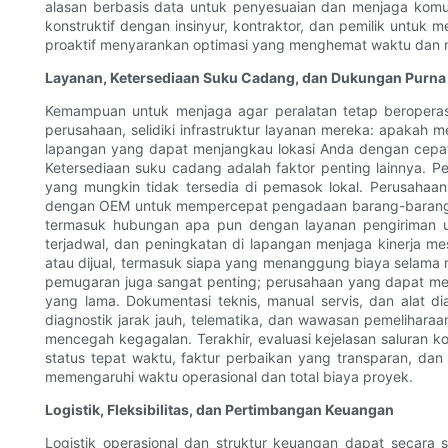
alasan berbasis data untuk penyesuaian dan menjaga komuni
konstruktif dengan insinyur, kontraktor, dan pemilik unt
proaktif menyarankan optimasi yang menghemat waktu dan m
Layanan, Ketersediaan Suku Cadang, dan Dukungan Purna
Kemampuan untuk menjaga agar peralatan tetap beroperas
perusahaan, selidiki infrastruktur layanan mereka: apakah 
lapangan yang dapat menjangkau lokasi Anda dengan cepat
Ketersediaan suku cadang adalah faktor penting lainnya.
yang mungkin tidak tersedia di pemasok lokal. Perusahaa
dengan OEM untuk mempercepat pengadaan barang-barang 
termasuk hubungan apa pun dengan layanan pengiriman uda
terjadwal, dan peningkatan di lapangan menjaga kinerja m
atau dijual, termasuk siapa yang menanggung biaya selam
pemugaran juga sangat penting; perusahaan yang dapat memp
yang lama. Dokumentasi teknis, manual servis, dan alat d
diagnostik jarak jauh, telematika, dan wawasan pemeliha
mencegah kegagalan. Terakhir, evaluasi kejelasan saluran
status tepat waktu, faktur perbaikan yang transparan, dan
memengaruhi waktu operasional dan total biaya proyek.
Logistik, Fleksibilitas, dan Pertimbangan Keuangan
Logistik operasional dan struktur keuangan dapat secar