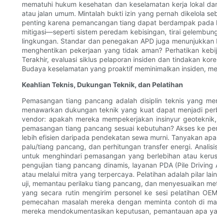
mematuhi hukum kesehatan dan keselamatan kerja lokal dan na
atau jalan umum. Mintalah bukti izin yang pernah dikelola
penting karena pemancangan tiang dapat berdampak pada ke
mitigasi—seperti sistem peredam kebisingan, tirai gelembu
lingkungan. Standar dan penegakan APD juga menunjukkan 
menghentikan pekerjaan yang tidak aman? Perhatikan kebija
Terakhir, evaluasi siklus pelaporan insiden dan tindakan k
Budaya keselamatan yang proaktif meminimalkan insiden, men
Keahlian Teknis, Dukungan Teknik, dan Pelatihan
Pemasangan tiang pancang adalah disiplin teknis yang m
menawarkan dukungan teknik yang kuat dapat menjadi perb
vendor: apakah mereka mempekerjakan insinyur geoteknik, 
pemasangan tiang pancang sesuai kebutuhan? Akses ke pem
lebih efisien daripada pendekatan sewa murni. Tanyakan a
palu/tiang pancang, dan perhitungan transfer energi. Anali
untuk menghindari pemasangan yang berlebihan atau keru
pengujian tiang pancang dinamis, layanan PDA (Pile Driving A
atau melalui mitra yang terpercaya. Pelatihan adalah pilar 
uji, memantau perilaku tiang pancang, dan menyesuaikan metodo
yang secara rutin mengirim personel ke sesi pelatihan OEM 
pemecahan masalah mereka dengan meminta contoh di mana
mereka mendokumentasikan keputusan, pemantauan apa yang