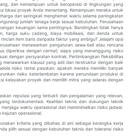
anjang, dan kemampuan untuk beroperasi di lingkungan yang
jika lokasi proyek Anda menantang. Kemampuan mereka untuk
rharga dan seringkali menghemat waktu selama peningkatan
engurangi jumlah tenaga kerja sesuai kebutuhan. Perusahaan
mbangan keuangan sama pentingnya. Bandingkan tidak hanya
n, harga suku cadang, biaya mobilisasi, dan denda untuk
ncian item baris daripada faktur yang ambigu? Jelajahi opsi
erusahaan menawarkan pengaturan sewa-beli atau rencana
rus diperiksa dengan cermat; siapa yang menanggung risiko
suai dengan persyaratan kontrak. Pertimbangkan fleksibilitas
g menawarkan klausul yang adil dan terstruktur dengan baik
elola risiko rantai pasokan: apakah mereka memiliki banyak
unkan risiko keterlambatan karena penundaan produksi di
diksi kelayakan proyek dan memilih mitra yang selaras dengan
taskan reputasi yang terbukti dan pengalaman yang relevan,
ang terdokumentasi. Keahlian teknis dan dukungan teknik
l menjaga waktu operasional dan meminimalkan risiko jadwal.
 kejutan operasional.
nakan kriteria yang dibahas di sini sebagai kerangka kerja
 pilih sesuai dengan kebutuhan teknis dan toleransi risiko