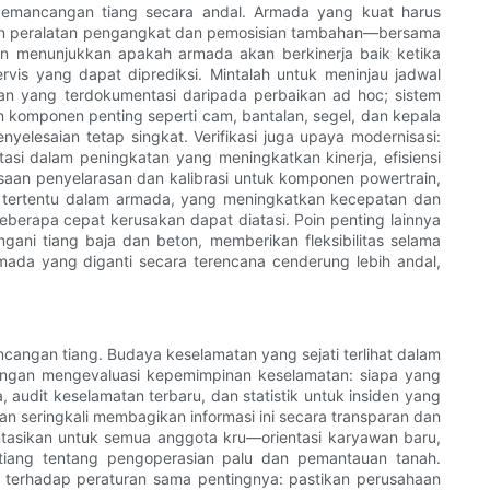
emancangan tiang secara andal. Armada yang kuat harus
 dan peralatan pengangkat dan pemosisian tambahan—bersama
an menunjukkan apakah armada akan berkinerja baik ketika
rvis yang dapat diprediksi. Mintalah untuk meninjau jadwal
an yang terdokumentasi daripada perbaikan ad hoc; sistem
komponen penting seperti cam, bantalan, segel, dan kepala
esaian tetap singkat. Verifikasi juga upaya modernisasi:
asi dalam peningkatan yang meningkatkan kinerja, efisiensi
saan penyelarasan dan kalibrasi untuk komponen powertrain,
ek tertentu dalam armada, yang meningkatkan kecepatan dan
erapa cepat kerusakan dapat diatasi. Poin penting lainnya
ni tiang baja dan beton, memberikan fleksibilitas selama
armada yang diganti secara terencana cenderung lebih andal,
angan tiang. Budaya keselamatan yang sejati terlihat dalam
ah dengan mengevaluasi kepemimpinan keselamatan: siapa yang
udit keselamatan terbaru, dan statistik untuk insiden yang
n seringkali membagikan informasi ini secara transparan dan
mentasikan untuk semua anggota kru—orientasi karyawan baru,
 tiang tentang pengoperasian palu dan pemantauan tanah.
an terhadap peraturan sama pentingnya: pastikan perusahaan