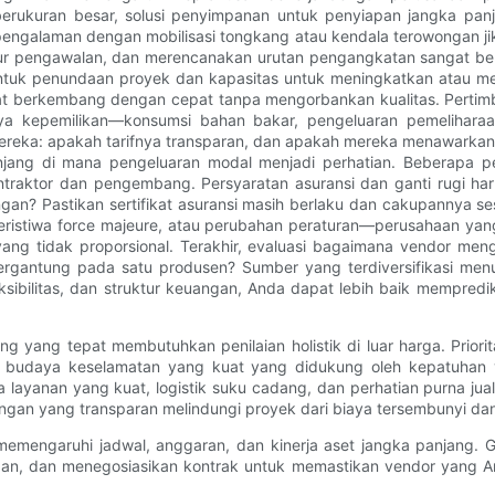
in berukuran besar, solusi penyimpanan untuk penyiapan jangka p
i pengalaman dengan mobilisasi tongkang atau kendala terowongan 
tur pengawalan, dan merencanakan urutan pengangkatan sangat be
 untuk penundaan proyek dan kapasitas untuk meningkatkan atau m
apat berkembang dengan cepat tanpa mengorbankan kualitas. Perti
aya kepemilikan—konsumsi bahan bakar, pengeluaran pemeliharaa
ereka: apakah tarifnya transparan, dan apakah mereka menawarkan ri
njang di mana pengeluaran modal menjadi perhatian. Beberapa p
ntraktor dan pengembang. Persyaratan asuransi dan ganti rugi ha
ungan? Pastikan sertifikat asuransi masih berlaku dan cakupannya se
eristiwa force majeure, atau perubahan peraturan—perusahaan yan
ng tidak proporsional. Terakhir, evaluasi bagaimana vendor meng
gantung pada satu produsen? Sumber yang terdiversifikasi menur
 fleksibilitas, dan struktur keuangan, Anda dapat lebih baik mempre
g yang tepat membutuhkan penilaian holistik di luar harga. Priori
si budaya keselamatan yang kuat yang didukung oleh kepatuhan y
layanan yang kuat, logistik suku cadang, dan perhatian purna jua
angan yang transparan melindungi proyek dari biaya tersembunyi dan
memengaruhi jadwal, anggaran, dan kinerja aset jangka panjang. Gu
an, dan menegosiasikan kontrak untuk memastikan vendor yang Anda