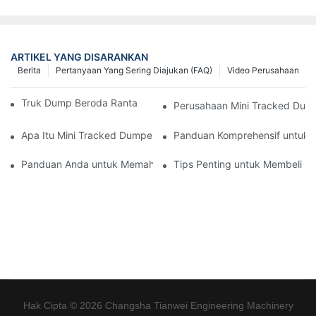
ARTIKEL YANG DISARANKAN
Berita
Pertanyaan Yang Sering Diajukan (FAQ)
Video Perusahaan
Truk Dump Beroda Rantai Terbaik di Pasaran Saat Ini
Perusahaan Mini Tracked Dump
Apa Itu Mini Tracked Dumper dan Apa Manfaatnya?
Panduan Komprehensif untuk 
Panduan Anda untuk Memahami Pemasok Palu Tiang Hidrolik
Tips Penting untuk Membeli Pa
Hak Cipta © 2026 Changsha Tianwei Engineering Machinery