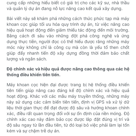
cung cấp những hiểu biết có giá trị cho các kỹ sư, nhà thầu
và quản lý dự án đang nỗ lực nâng cao kết quả xây dựng.
Bài viết này sẽ khám phá những cách thức phức tạp mà máy
khoan cọc giúp tối ưu hóa quy trình dự án, từ việc nâng cao
hiệu quả hoạt động đến giảm thiểu tác động đến môi trường.
Bằng cách đi sâu vào những đột phá công nghệ và ứng
dụng thực tiễn, người đọc có thể hiểu được rằng những máy
móc này không chỉ là công cụ mà còn là yếu tố then chốt
giúp đẩy nhanh tiến độ xây dựng đồng thời đảm bảo chất
lượng và ngân sách.
Độ chính xác và hiệu quả được nâng cao thông qua các hệ
thống điều khiển tiên tiến.
Máy khoan cọc hiện đại được trang bị hệ thống điều khiển
tiên tiến giúp nâng cao đáng kể độ chính xác và hiệu quả
hoạt động. Khác với các mẫu máy truyền thống, những máy
này sử dụng các cảm biến tiên tiến, định vị GPS và xử lý dữ
liệu thời gian thực để đạt được độ sâu và hướng khoan chính
xác, điều rất quan trọng đối với sự ổn định của nền móng. Độ
chính xác cao này đảm bảo cọc được lắp đặt đúng vị trí và
độ sâu ngay từ lần đầu tiên, từ đó loại bỏ việc phải làm lại tốn
kém và sự chậm trễ dự án.