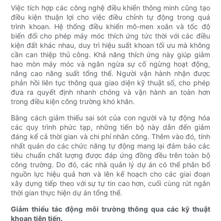
Việc tích hợp các công nghệ điều khiển thông minh cũng tạo
điều kiện thuận lợi cho việc điều chỉnh tự động trong quá
trình khoan. Hệ thống điều khiển mô-men xoắn và tốc độ
biến đổi cho phép máy móc thích ứng tức thời với các điều
kiện đất khác nhau, duy trì hiệu suất khoan tối ưu mà không
cần can thiệp thủ công. Khả năng thích ứng này giúp giảm
hao mòn máy móc và ngăn ngừa sự cố ngừng hoạt động,
nâng cao năng suất tổng thể. Người vận hành nhận được
phản hồi liên tục thông qua giao diện kỹ thuật số, cho phép
đưa ra quyết định nhanh chóng và vận hành an toàn hơn
trong điều kiện công trường khó khăn.
Bằng cách giảm thiểu sai sót của con người và tự động hóa
các quy trình phức tạp, những tiến bộ này dẫn đến giảm
đáng kể cả thời gian và chi phí nhân công. Thêm vào đó, tính
nhất quán do các chức năng tự động mang lại đảm bảo các
tiêu chuẩn chất lượng được đáp ứng đồng đều trên toàn bộ
công trường. Do đó, các nhà quản lý dự án có thể phân bổ
nguồn lực hiệu quả hơn và lên kế hoạch cho các giai đoạn
xây dựng tiếp theo với sự tự tin cao hơn, cuối cùng rút ngắn
thời gian thực hiện dự án tổng thể.
Giảm thiểu tác động môi trường thông qua các kỹ thuật
khoan tiên tiến.