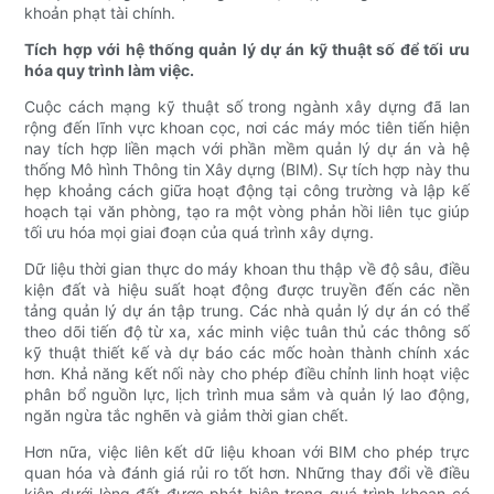
khoản phạt tài chính.
Tích hợp với hệ thống quản lý dự án kỹ thuật số để tối ưu
hóa quy trình làm việc.
Cuộc cách mạng kỹ thuật số trong ngành xây dựng đã lan
rộng đến lĩnh vực khoan cọc, nơi các máy móc tiên tiến hiện
nay tích hợp liền mạch với phần mềm quản lý dự án và hệ
thống Mô hình Thông tin Xây dựng (BIM). Sự tích hợp này thu
hẹp khoảng cách giữa hoạt động tại công trường và lập kế
hoạch tại văn phòng, tạo ra một vòng phản hồi liên tục giúp
tối ưu hóa mọi giai đoạn của quá trình xây dựng.
Dữ liệu thời gian thực do máy khoan thu thập về độ sâu, điều
kiện đất và hiệu suất hoạt động được truyền đến các nền
tảng quản lý dự án tập trung. Các nhà quản lý dự án có thể
theo dõi tiến độ từ xa, xác minh việc tuân thủ các thông số
kỹ thuật thiết kế và dự báo các mốc hoàn thành chính xác
hơn. Khả năng kết nối này cho phép điều chỉnh linh hoạt việc
phân bổ nguồn lực, lịch trình mua sắm và quản lý lao động,
ngăn ngừa tắc nghẽn và giảm thời gian chết.
Hơn nữa, việc liên kết dữ liệu khoan với BIM cho phép trực
quan hóa và đánh giá rủi ro tốt hơn. Những thay đổi về điều
kiện dưới lòng đất được phát hiện trong quá trình khoan có