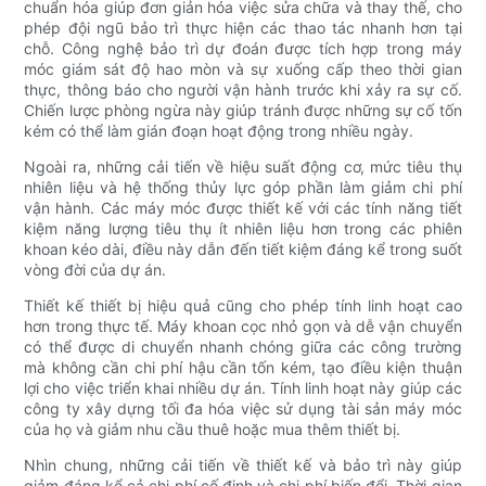
chuẩn hóa giúp đơn giản hóa việc sửa chữa và thay thế, cho
phép đội ngũ bảo trì thực hiện các thao tác nhanh hơn tại
chỗ. Công nghệ bảo trì dự đoán được tích hợp trong máy
móc giám sát độ hao mòn và sự xuống cấp theo thời gian
thực, thông báo cho người vận hành trước khi xảy ra sự cố.
Chiến lược phòng ngừa này giúp tránh được những sự cố tốn
kém có thể làm gián đoạn hoạt động trong nhiều ngày.
Ngoài ra, những cải tiến về hiệu suất động cơ, mức tiêu thụ
nhiên liệu và hệ thống thủy lực góp phần làm giảm chi phí
vận hành. Các máy móc được thiết kế với các tính năng tiết
kiệm năng lượng tiêu thụ ít nhiên liệu hơn trong các phiên
khoan kéo dài, điều này dẫn đến tiết kiệm đáng kể trong suốt
vòng đời của dự án.
Thiết kế thiết bị hiệu quả cũng cho phép tính linh hoạt cao
hơn trong thực tế. Máy khoan cọc nhỏ gọn và dễ vận chuyển
có thể được di chuyển nhanh chóng giữa các công trường
mà không cần chi phí hậu cần tốn kém, tạo điều kiện thuận
lợi cho việc triển khai nhiều dự án. Tính linh hoạt này giúp các
công ty xây dựng tối đa hóa việc sử dụng tài sản máy móc
của họ và giảm nhu cầu thuê hoặc mua thêm thiết bị.
Nhìn chung, những cải tiến về thiết kế và bảo trì này giúp
giảm đáng kể cả chi phí cố định và chi phí biến đổi. Thời gian