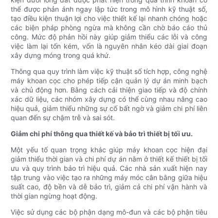
thể được phản ánh ngay lập tức trong mô hình kỹ thuật số,
tạo điều kiện thuận lợi cho việc thiết kế lại nhanh chóng hoặc
các biện pháp phòng ngừa mà không cần chờ báo cáo thủ
công. Mức độ phản hồi này giúp giảm thiểu các lỗi và công
việc làm lại tốn kém, vốn là nguyên nhân kéo dài giai đoạn
xây dựng móng trong quá khứ.
Thông qua quy trình làm việc kỹ thuật số tích hợp, công nghệ
máy khoan cọc cho phép tiếp cận quản lý dự án minh bạch
và chủ động hơn. Bằng cách cải thiện giao tiếp và độ chính
xác dữ liệu, các nhóm xây dựng có thể cùng nhau nâng cao
hiệu quả, giảm thiểu những sự cố bất ngờ và giảm chi phí liên
quan đến sự chậm trễ và sai sót.
Giảm chi phí thông qua thiết kế và bảo trì thiết bị tối ưu.
Một yếu tố quan trọng khác giúp máy khoan cọc hiện đại
giảm thiểu thời gian và chi phí dự án nằm ở thiết kế thiết bị tối
ưu và quy trình bảo trì hiệu quả. Các nhà sản xuất hiện nay
tập trung vào việc tạo ra những máy móc cân bằng giữa hiệu
suất cao, độ bền và dễ bảo trì, giảm cả chi phí vận hành và
thời gian ngừng hoạt động.
Việc sử dụng các bộ phận dạng mô-đun và các bộ phận tiêu