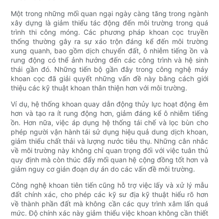
Một trong những mối quan ngại ngày càng tăng trong ngành
xây dựng là giảm thiểu tác động đến môi trường trong quá
trình thi công móng. Các phương pháp khoan cọc truyền
thống thường gây ra sự xáo trộn đáng kể đến môi trường
xung quanh, bao gồm dịch chuyển đất, ô nhiễm tiếng ồn và
rung động có thể ảnh hưởng đến các công trình và hệ sinh
thái gần đó. Những tiến bộ gần đây trong công nghệ máy
khoan cọc đã giải quyết những vấn đề này bằng cách giới
thiệu các kỹ thuật khoan thân thiện hơn với môi trường.
Ví dụ, hệ thống khoan quay dẫn động thủy lực hoạt động êm
hơn và tạo ra ít rung động hơn, giảm đáng kể ô nhiễm tiếng
ồn. Hơn nữa, việc áp dụng hệ thống tái chế và lọc bùn cho
phép người vận hành tái sử dụng hiệu quả dung dịch khoan,
giảm thiểu chất thải và lượng nước tiêu thụ. Những cân nhắc
về môi trường này không chỉ quan trọng đối với việc tuân thủ
quy định mà còn thúc đẩy mối quan hệ cộng đồng tốt hơn và
giảm nguy cơ gián đoạn dự án do các vấn đề môi trường.
Công nghệ khoan tiên tiến cũng hỗ trợ việc lấy và xử lý mẫu
đất chính xác, cho phép các kỹ sư địa kỹ thuật hiểu rõ hơn
về thành phần đất mà không cần các quy trình xâm lấn quá
mức. Độ chính xác này giảm thiểu việc khoan không cần thiết