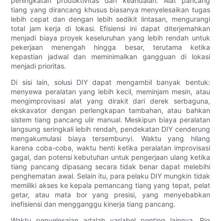
peningkatan produktivitas dan keandalan. Alat pancang
tiang yang dirancang khusus biasanya menyelesaikan tugas
lebih cepat dan dengan lebih sedikit lintasan, mengurangi
total jam kerja di lokasi. Efisiensi ini dapat diterjemahkan
menjadi biaya proyek keseluruhan yang lebih rendah untuk
pekerjaan menengah hingga besar, terutama ketika
kepastian jadwal dan meminimalkan gangguan di lokasi
menjadi prioritas.
Di sisi lain, solusi DIY dapat mengambil banyak bentuk:
menyewa peralatan yang lebih kecil, meminjam mesin, atau
mengimprovisasi alat yang dirakit dari derek serbaguna,
ekskavator dengan perlengkapan tambahan, atau bahkan
sistem tiang pancang ulir manual. Meskipun biaya peralatan
langsung seringkali lebih rendah, pendekatan DIY cenderung
mengakumulasi biaya tersembunyi. Waktu yang hilang
karena coba-coba, waktu henti ketika peralatan improvisasi
gagal, dan potensi kebutuhan untuk pengerjaan ulang ketika
tiang pancang dipasang secara tidak benar dapat melebihi
penghematan awal. Selain itu, para pelaku DIY mungkin tidak
memiliki akses ke kepala pemancang tiang yang tepat, pelat
getar, atau mata bor yang presisi, yang menyebabkan
inefisiensi dan mengganggu kinerja tiang pancang.
Waktu penyelesaian adalah variabel penting lainnya. Rig