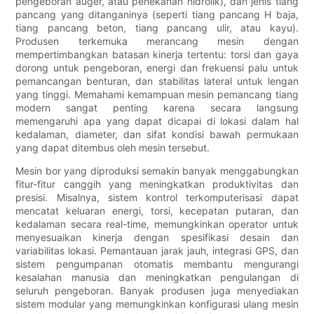
pengeboran auger, atau penekanan hidrolik), dan jenis tiang
pancang yang ditanganinya (seperti tiang pancang H baja,
tiang pancang beton, tiang pancang ulir, atau kayu).
Produsen terkemuka merancang mesin dengan
mempertimbangkan batasan kinerja tertentu: torsi dan gaya
dorong untuk pengeboran, energi dan frekuensi palu untuk
pemancangan benturan, dan stabilitas lateral untuk lengan
yang tinggi. Memahami kemampuan mesin pemancang tiang
modern sangat penting karena secara langsung
memengaruhi apa yang dapat dicapai di lokasi dalam hal
kedalaman, diameter, dan sifat kondisi bawah permukaan
yang dapat ditembus oleh mesin tersebut.
Mesin bor yang diproduksi semakin banyak menggabungkan
fitur-fitur canggih yang meningkatkan produktivitas dan
presisi. Misalnya, sistem kontrol terkomputerisasi dapat
mencatat keluaran energi, torsi, kecepatan putaran, dan
kedalaman secara real-time, memungkinkan operator untuk
menyesuaikan kinerja dengan spesifikasi desain dan
variabilitas lokasi. Pemantauan jarak jauh, integrasi GPS, dan
sistem pengumpanan otomatis membantu mengurangi
kesalahan manusia dan meningkatkan pengulangan di
seluruh pengeboran. Banyak produsen juga menyediakan
sistem modular yang memungkinkan konfigurasi ulang mesin