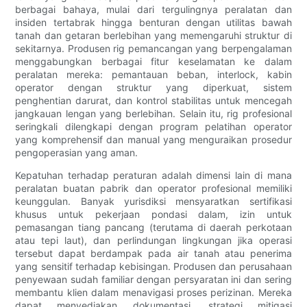
berbagai bahaya, mulai dari tergulingnya peralatan dan
insiden tertabrak hingga benturan dengan utilitas bawah
tanah dan getaran berlebihan yang memengaruhi struktur di
sekitarnya. Produsen rig pemancangan yang berpengalaman
menggabungkan berbagai fitur keselamatan ke dalam
peralatan mereka: pemantauan beban, interlock, kabin
operator dengan struktur yang diperkuat, sistem
penghentian darurat, dan kontrol stabilitas untuk mencegah
jangkauan lengan yang berlebihan. Selain itu, rig profesional
seringkali dilengkapi dengan program pelatihan operator
yang komprehensif dan manual yang menguraikan prosedur
pengoperasian yang aman.
Kepatuhan terhadap peraturan adalah dimensi lain di mana
peralatan buatan pabrik dan operator profesional memiliki
keunggulan. Banyak yurisdiksi mensyaratkan sertifikasi
khusus untuk pekerjaan pondasi dalam, izin untuk
pemasangan tiang pancang (terutama di daerah perkotaan
atau tepi laut), dan perlindungan lingkungan jika operasi
tersebut dapat berdampak pada air tanah atau penerima
yang sensitif terhadap kebisingan. Produsen dan perusahaan
penyewaan sudah familiar dengan persyaratan ini dan sering
membantu klien dalam menavigasi proses perizinan. Mereka
dapat menyediakan dokumentasi, strategi mitigasi