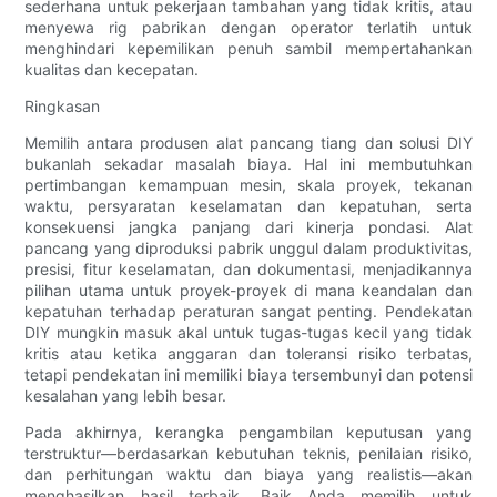
sederhana untuk pekerjaan tambahan yang tidak kritis, atau
menyewa rig pabrikan dengan operator terlatih untuk
menghindari kepemilikan penuh sambil mempertahankan
kualitas dan kecepatan.
Ringkasan
Memilih antara produsen alat pancang tiang dan solusi DIY
bukanlah sekadar masalah biaya. Hal ini membutuhkan
pertimbangan kemampuan mesin, skala proyek, tekanan
waktu, persyaratan keselamatan dan kepatuhan, serta
konsekuensi jangka panjang dari kinerja pondasi. Alat
pancang yang diproduksi pabrik unggul dalam produktivitas,
presisi, fitur keselamatan, dan dokumentasi, menjadikannya
pilihan utama untuk proyek-proyek di mana keandalan dan
kepatuhan terhadap peraturan sangat penting. Pendekatan
DIY mungkin masuk akal untuk tugas-tugas kecil yang tidak
kritis atau ketika anggaran dan toleransi risiko terbatas,
tetapi pendekatan ini memiliki biaya tersembunyi dan potensi
kesalahan yang lebih besar.
Pada akhirnya, kerangka pengambilan keputusan yang
terstruktur—berdasarkan kebutuhan teknis, penilaian risiko,
dan perhitungan waktu dan biaya yang realistis—akan
menghasilkan hasil terbaik. Baik Anda memilih untuk