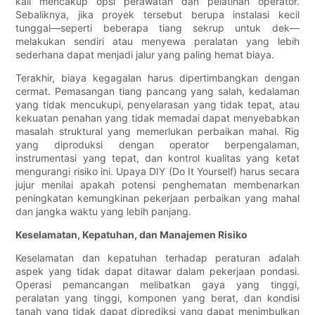
kali mencakup opsi perawatan dan pelatihan operator.
Sebaliknya, jika proyek tersebut berupa instalasi kecil
tunggal—seperti beberapa tiang sekrup untuk dek—
melakukan sendiri atau menyewa peralatan yang lebih
sederhana dapat menjadi jalur yang paling hemat biaya.
Terakhir, biaya kegagalan harus dipertimbangkan dengan
cermat. Pemasangan tiang pancang yang salah, kedalaman
yang tidak mencukupi, penyelarasan yang tidak tepat, atau
kekuatan penahan yang tidak memadai dapat menyebabkan
masalah struktural yang memerlukan perbaikan mahal. Rig
yang diproduksi dengan operator berpengalaman,
instrumentasi yang tepat, dan kontrol kualitas yang ketat
mengurangi risiko ini. Upaya DIY (Do It Yourself) harus secara
jujur ​​menilai apakah potensi penghematan membenarkan
peningkatan kemungkinan pekerjaan perbaikan yang mahal
dan jangka waktu yang lebih panjang.
Keselamatan, Kepatuhan, dan Manajemen Risiko
Keselamatan dan kepatuhan terhadap peraturan adalah
aspek yang tidak dapat ditawar dalam pekerjaan pondasi.
Operasi pemancangan melibatkan gaya yang tinggi,
peralatan yang tinggi, komponen yang berat, dan kondisi
tanah yang tidak dapat diprediksi yang dapat menimbulkan