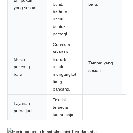
tumpukan
bulat,
baru:
ti
yang sesuai:
550mm
me
untuk
bentuk
persegi.
Gunakan
Ta
tekanan
le
Mesin
hidrolik
pa
Tempat yang
pancang
untuk
ko
sesuai:
baru:
mengangkat
ya
tiang
te
pancang.
ke
Teknisi
Layanan
tersedia
purna jual:
kapan saja.