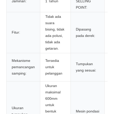
Jaminan:
1 Tahun
SELLING
op
POINT:
ya
Tidak ada
Ka
suara
an
bising, tidak
Dipasang
Fitur:
at
ada polusi,
pada derek:
te
tidak ada
pe
getaran.
Ta
Mekanisme
Tersedia
Tumpukan
be
pemancangan
untuk
yang sesuai:
le
samping:
pelanggan
ti
Ukuran
maksimal
600mm
untuk
Me
Ukuran
bentuk
Mesin pondasi
pe