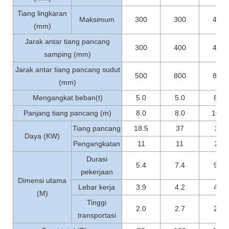
Tiang lingkaran
Maksimum
300
300
400
(mm)
Jarak antar tiang pancang
300
400
400
samping (mm)
Jarak antar tiang pancang sudut
500
800
800
(mm)
Mengangkat beban(t)
5.0
5.0
8.0
Panjang tiang pancang (m)
8.0
8.0
10.0
Tiang pancang
18.5
37
37
Daya (KW)
Pengangkatan
11
11
22
Durasi
5.4
7.4
9.1
pekerjaan
Dimensi utama
Lebar kerja
3.9
4.2
4.7
(M)
Tinggi
2.0
2.7
2.9
transportasi