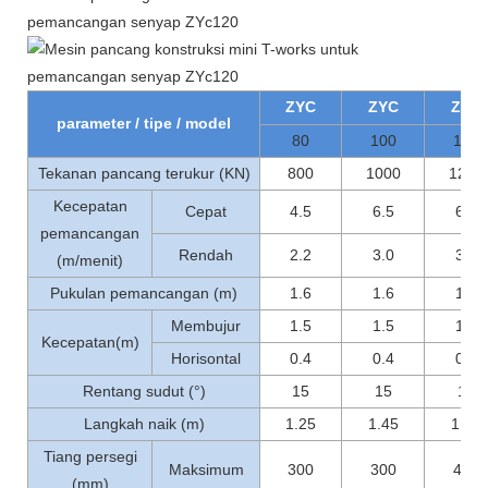
ZYC
ZYC
ZYC
parameter / tipe / model
80
100
120
Tekanan pancang terukur (KN)
800
1000
1200
Kecepatan
Cepat
4.5
6.5
6.5
pemancangan
Rendah
2.2
3.0
3.0
(m/menit)
Pukulan pemancangan (m)
1.6
1.6
1.6
Membujur
1.5
1.5
1.5
Kecepatan(m)
Horisontal
0.4
0.4
0.4
Rentang sudut (°)
15
15
15
Langkah naik (m)
1.25
1.45
1.45
Tiang persegi
Maksimum
300
300
400
(mm)