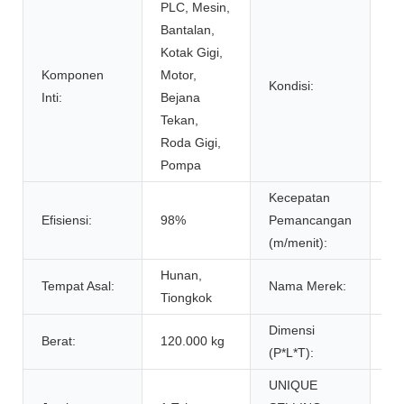
PLC, Mesin,
Bantalan,
Kotak Gigi,
Komponen
Motor,
Kondisi:
Ba
Inti:
Bejana
Tekan,
Roda Gigi,
Pompa
Kecepatan
Efisiensi:
98%
Pemancangan
8.
(m/menit):
Hunan,
Tempat Asal:
Nama Merek:
T-
Tiongkok
Dimensi
Berat:
120.000 kg
9.
(P*L*T):
UNIQUE
Ef