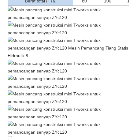
Berat total (T) ≥
80
100
120