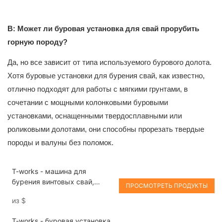
В: Может ли буровая установка для свай прорубить
горную породу?
Да, но все зависит от типа используемого бурового долота.
Хотя буровые установки для бурения свай, как известно,
отлично подходят для работы с мягкими грунтами, в
сочетании с мощными колонковыми буровыми
установками, оснащенными твердосплавными или
роликовыми долотами, они способны прорезать твердые
породы и валуны без поломок.
T-works - машина для
бурения винтовых свай,
ПРОСМОТРЕТЬ ПРОДУКТЫ
сваебойная машина,
из
$
небольшой шуруповерт
KLU20-600, буровая
T-works - буровая установка