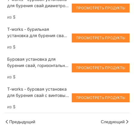
установка для бурения свай.
для бурения свай диаметром
ПРОСМОТРЕТЬ ПРОДУКТЫ
от 600 до 1000 мм.
из
$
T-works - бурильная
установка для бурения свай
ПРОСМОТРЕТЬ ПРОДУКТЫ
с винтовым бурением.
из
$
Буровая установка для
бурения свай, горизонтально-
ПРОСМОТРЕТЬ ПРОДУКТЫ
направленное бурение
из
$
скважин, буровая установка
для бурения грунта.
T-works - буровая установка
для бурения свай с винтовым
ПРОСМОТРЕТЬ ПРОДУКТЫ
бурением.
из
$
Предыдущий
Следующий