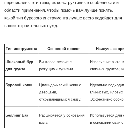
перечислены эти типы, их конструктивные особенности и
области применения, чтобы помочь вам лучше понять,
какой тип бурового инструмента лучше всего подойдет для
ваших строительных нужд.
Тип инструмента
Основной проект
Наилучшее приме
Шнековый бур
Винтовое лезвие с
Извлечение рыхлых, 
для грунта
режущими зубьями
связных грунтов; быс
Буровой ковш
Цилиндрический ковш с
Идеально подходит д
дверцами,
глинистых, иловых и
открывающимися снизу.
Эффективно собирает
Беллинг Бак
Расширяется у основания
Используется для со
вала.
в основании сваи с 