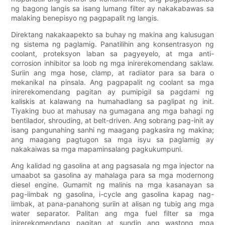
ng bagong langis sa isang lumang filter ay nakakabawas sa
malaking benepisyo ng pagpapalit ng langis.
Direktang nakakaapekto sa buhay ng makina ang kalusugan
ng sistema ng paglamig. Panatilihin ang konsentrasyon ng
coolant, proteksyon laban sa pagyeyelo, at mga anti-
corrosion inhibitor sa loob ng mga inirerekomendang saklaw.
Suriin ang mga hose, clamp, at radiator para sa bara o
mekanikal na pinsala. Ang pagpapalit ng coolant sa mga
inirerekomendang pagitan ay pumipigil sa pagdami ng
kaliskis at kalawang na humahadlang sa paglipat ng init.
Tiyaking buo at mahusay na gumagana ang mga bahagi ng
bentilador, shrouding, at belt-driven. Ang sobrang pag-init ay
isang pangunahing sanhi ng maagang pagkasira ng makina;
ang maagang pagtugon sa mga isyu sa paglamig ay
nakakaiwas sa mga mapaminsalang pagkukumpuni.
Ang kalidad ng gasolina at ang pagsasala ng mga injector na
umaabot sa gasolina ay mahalaga para sa mga modernong
diesel engine. Gumamit ng malinis na mga kasanayan sa
pag-iimbak ng gasolina, i-cycle ang gasolina kapag nag-
iimbak, at pana-panahong suriin at alisan ng tubig ang mga
water separator. Palitan ang mga fuel filter sa mga
inirerekomendang pagitan at sundin ang wastong mga