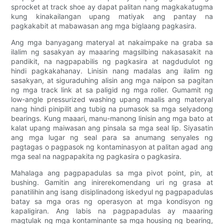
sprocket at track shoe ay dapat palitan nang magkakatugma
kung kinakailangan upang matiyak ang pantay na
pagkakabit at mabawasan ang mga biglaang pagkasira.
Ang mga banyagang materyal at nakaimpake na graba sa
ilalim ng sasakyan ay maaaring magsilbing nakasasakit na
pandikit, na nagpapabilis ng pagkasira at nagdudulot ng
hindi pagkakahanay. Linisin nang madalas ang ilalim ng
sasakyan, at siguraduhing alisin ang mga naipon sa pagitan
ng mga track link at sa paligid ng mga roller. Gumamit ng
low-angle pressurized washing upang maalis ang materyal
nang hindi pinipilit ang tubig na pumasok sa mga selyadong
bearings. Kung maaari, manu-manong linisin ang mga bato at
kalat upang maiwasan ang pinsala sa mga seal lip. Siyasatin
ang mga lugar ng seal para sa anumang senyales ng
pagtagas o pagpasok ng kontaminasyon at palitan agad ang
mga seal na nagpapakita ng pagkasira o pagkasira.
Mahalaga ang pagpapadulas sa mga pivot point, pin, at
bushing. Gamitin ang inirerekomendang uri ng grasa at
panatilihin ang isang disiplinadong iskedyul ng pagpapadulas
batay sa mga oras ng operasyon at mga kondisyon ng
kapaligiran. Ang labis na pagpapadulas ay maaaring
magtulak ng mga kontaminante sa mga housing ng bearing,