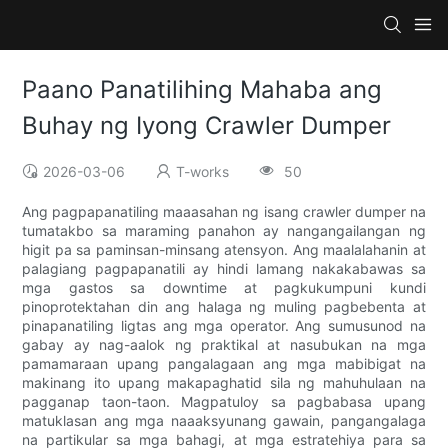
Paano Panatilihing Mahaba ang
Buhay ng Iyong Crawler Dumper
2026-03-06
T-works
50
Ang pagpapanatiling maaasahan ng isang crawler dumper na
tumatakbo sa maraming panahon ay nangangailangan ng
higit pa sa paminsan-minsang atensyon. Ang maalalahanin at
palagiang pagpapanatili ay hindi lamang nakakabawas sa
mga gastos sa downtime at pagkukumpuni kundi
pinoprotektahan din ang halaga ng muling pagbebenta at
pinapanatiling ligtas ang mga operator. Ang sumusunod na
gabay ay nag-aalok ng praktikal at nasubukan na mga
pamamaraan upang pangalagaan ang mga mabibigat na
makinang ito upang makapaghatid sila ng mahuhulaan na
pagganap taon-taon. Magpatuloy sa pagbabasa upang
matuklasan ang mga naaaksyunang gawain, pangangalaga
na partikular sa mga bahagi, at mga estratehiya para sa