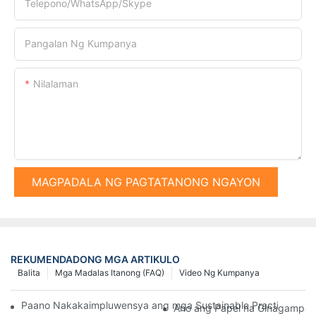
Telepono/WhatsApp/Skype
Pangalan Ng Kumpanya
Nilalaman
MAGPADALA NG PAGTATANONG NGAYON
REKUMENDADONG MGA ARTIKULO
Balita
Mga Madalas Itanong (FAQ)
Video Ng Kumpanya
Paano Nakakaimpluwensya ang mga Sustainable Practices sa 
Ano ang Papel na Ginagampana