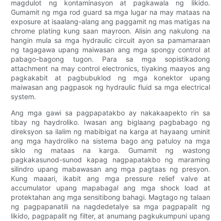
magdulot ng kontaminasyon at pagkawala ng likido.
Gumamit ng mga rod guard sa mga lugar na may mataas na
exposure at isaalang-alang ang paggamit ng mas matigas na
chrome plating kung saan mayroon. Alisin ang nakulong na
hangin mula sa mga hydraulic circuit ayon sa pamamaraan
ng tagagawa upang maiwasan ang mga spongy control at
pabago-bagong tugon. Para sa mga sopistikadong
attachment na may control electronics, tiyaking maayos ang
pagkakabit at pagbubuklod ng mga konektor upang
maiwasan ang pagpasok ng hydraulic fluid sa mga electrical
system.
Ang mga gawi sa pagpapatakbo ay nakakaapekto rin sa
tibay ng haydroliko. Iwasan ang biglaang pagbabago ng
direksyon sa ilalim ng mabibigat na karga at hayaang uminit
ang mga haydroliko na sistema bago ang patuloy na mga
siklo ng mataas na karga. Gumamit ng wastong
pagkakasunod-sunod kapag nagpapatakbo ng maraming
silindro upang mabawasan ang mga pagtaas ng presyon.
Kung maaari, ikabit ang mga pressure relief valve at
accumulator upang mapabagal ang mga shock load at
protektahan ang mga sensitibong bahagi. Magtago ng talaan
ng pagpapanatili na nagdedetalye sa mga pagpapalit ng
likido, pagpapalit ng filter, at anumang pagkukumpuni upang