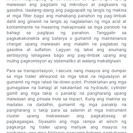
maiwasan ang pagdami ng mikrobyo at pagkasira ng
gasolina. Isaalang-alang ang pagpapalit ng langis ng makina
at mga filter bago ang mahabang panahon ng pag-iimbak
dahil ang ginamit na langis ay naglalaman ng mga acid at
kontaminante na maaaring makapinsala sa mga panloob na
bahagi sa paglipas ng panahon. Tanggalin sa
pagkakakonekta ang baterya o gumamit ng maintenance
charger upang maiwasan ang malalim na paglabas ng
gasolina at sulfation. Lagyan ng label ang anumang
serbisyong isinagawa bago ang pag-iimbak upang ang
muling pagkomisyon ay sistematiko at walang makaligtaan.
Para sa transportasyon, i-secure nang maayos ang dumper
sa mga trailer alinsunod sa mga lokal na regulasyon at
gumamit ng mga rated tie-down point. Protektahan ang mga
gumagalaw na bahagi at nakalantad na hydraulic cylinder
gamit ang mga takip o panakip na pangharang upang
maiwasan ang pinsala mula sa impact. Kung ang makina ay
madalas na dadalhin, gumamit ng mga panakip na
pangharang o takip para sa salamin at mga instrument
cluster upang mabawasan ang pagkabasag at
pagkagasgas. Siyasatin ang mga rampa at winch ng
pagkarga ng trailer upang matiyak ang maayos na
pagkarga; ang mga biglaang pagyanig habang nagkakarga