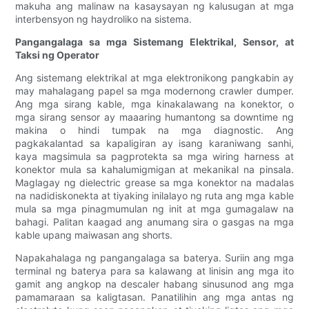
makuha ang malinaw na kasaysayan ng kalusugan at mga
interbensyon ng haydroliko na sistema.
Pangangalaga sa mga Sistemang Elektrikal, Sensor, at
Taksi ng Operator
Ang sistemang elektrikal at mga elektronikong pangkabin ay
may mahalagang papel sa mga modernong crawler dumper.
Ang mga sirang kable, mga kinakalawang na konektor, o
mga sirang sensor ay maaaring humantong sa downtime ng
makina o hindi tumpak na mga diagnostic. Ang
pagkakalantad sa kapaligiran ay isang karaniwang sanhi,
kaya magsimula sa pagprotekta sa mga wiring harness at
konektor mula sa kahalumigmigan at mekanikal na pinsala.
Maglagay ng dielectric grease sa mga konektor na madalas
na nadidiskonekta at tiyaking inilalayo ng ruta ang mga kable
mula sa mga pinagmumulan ng init at mga gumagalaw na
bahagi. Palitan kaagad ang anumang sira o gasgas na mga
kable upang maiwasan ang shorts.
Napakahalaga ng pangangalaga sa baterya. Suriin ang mga
terminal ng baterya para sa kalawang at linisin ang mga ito
gamit ang angkop na descaler habang sinusunod ang mga
pamamaraan sa kaligtasan. Panatilihin ang mga antas ng