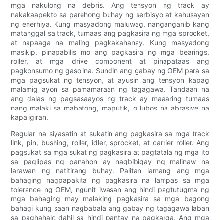
mga nakulong na debris. Ang tensyon ng track ay
nakakaapekto sa parehong buhay ng serbisyo at kahusayan
ng enerhiya. Kung masyadong maluwag, nanganganib kang
matanggal sa track, tumaas ang pagkasira ng mga sprocket,
at napaaga na maling pagkakahanay. Kung masyadong
masikip, pinapabilis mo ang pagkasira ng mga bearings,
roller, at mga drive component at pinapataas ang
pagkonsumo ng gasolina. Sundin ang gabay ng OEM para sa
mga pagsukat ng tensyon, at ayusin ang tensyon kapag
malamig ayon sa pamamaraan ng tagagawa. Tandaan na
ang dalas ng pagsasaayos ng track ay maaaring tumaas
nang malaki sa mabatong, maputik, o lubos na abrasive na
kapaligiran.
Regular na siyasatin at sukatin ang pagkasira sa mga track
link, pin, bushing, roller, idler, sprocket, at carrier roller. Ang
pagsukat sa mga sukat ng pagkasira at pagtatala ng mga ito
sa paglipas ng panahon ay nagbibigay ng malinaw na
larawan ng natitirang buhay. Palitan lamang ang mga
bahaging nagpapakita ng pagkasira na lampas sa mga
tolerance ng OEM, ngunit iwasan ang hindi pagtutugma ng
mga bahaging may malaking pagkasira sa mga bagong
bahagi kung saan nagbabala ang gabay ng tagagawa laban
sa paghahalo dahil sa hindi pantay na pagkarga. Ang mga