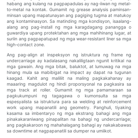
habang ang kulang na pagpapadulas ay nag-iiwan ng metal-
to-metal na kontak. Gumamit ng grease analysis paminsan-
minsan upang mapatunayan ang pagiging tugma at matukoy
ang kontaminasyon. Sa matinding mga kondisyon, isaalang-
alang ang pag-install ng mga karagdagang panangga o
guwardiya upang protektahan ang mga mahihinang lugar, at
suriin ang pagpapatupad ng mga wear-resistant liner sa mga
high-contact zone.
Ang pag-align at inspeksyon ng istruktura ng frame ng
undercarriage ay kadalasang nakaliligtaan ngunit kritikal na
mga gawain. Ang mga bitak, baluktot, at lumuwag na mga
hinang mula sa mabibigat na impact ay dapat na tugunan
kaagad. Kahit ang maliliit na maling pagkakahanay ay
maaaring magdulot ng hindi proporsyonal na pagkasira sa
mga track at roller. Gumamit ng mga pamamaraan sa
pagkukumpuni ng tagagawa o kumonsulta sa mga
espesyalista sa istruktura para sa welding at reinforcement
work upang mapanatili ang geometry. Panghuli, tiyaking
kasama sa imbentaryo ng mga ekstrang bahagi ang mga
pinakakaraniwang pinapalitan na bahagi ng undercarriage;
ang pagkakaroon ng mahahalagang bahagi ay nakakabawas
sa downtime at nagpapanatili sa dumper na umiikot.