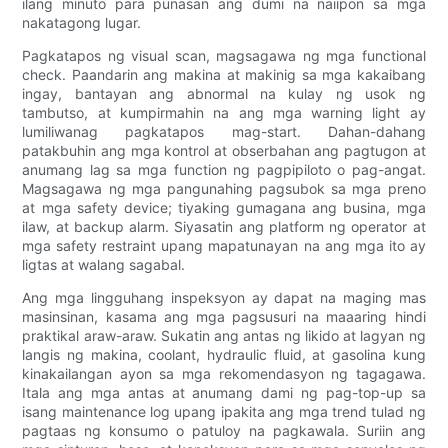
ilang minuto para punasan ang dumi na naiipon sa mga
nakatagong lugar.
Pagkatapos ng visual scan, magsagawa ng mga functional
check. Paandarin ang makina at makinig sa mga kakaibang
ingay, bantayan ang abnormal na kulay ng usok ng
tambutso, at kumpirmahin na ang mga warning light ay
lumiliwanag pagkatapos mag-start. Dahan-dahang
patakbuhin ang mga kontrol at obserbahan ang pagtugon at
anumang lag sa mga function ng pagpipiloto o pag-angat.
Magsagawa ng mga pangunahing pagsubok sa mga preno
at mga safety device; tiyaking gumagana ang busina, mga
ilaw, at backup alarm. Siyasatin ang platform ng operator at
mga safety restraint upang mapatunayan na ang mga ito ay
ligtas at walang sagabal.
Ang mga lingguhang inspeksyon ay dapat na maging mas
masinsinan, kasama ang mga pagsusuri na maaaring hindi
praktikal araw-araw. Sukatin ang antas ng likido at lagyan ng
langis ng makina, coolant, hydraulic fluid, at gasolina kung
kinakailangan ayon sa mga rekomendasyon ng tagagawa.
Itala ang mga antas at anumang dami ng pag-top-up sa
isang maintenance log upang ipakita ang mga trend tulad ng
pagtaas ng konsumo o patuloy na pagkawala. Suriin ang