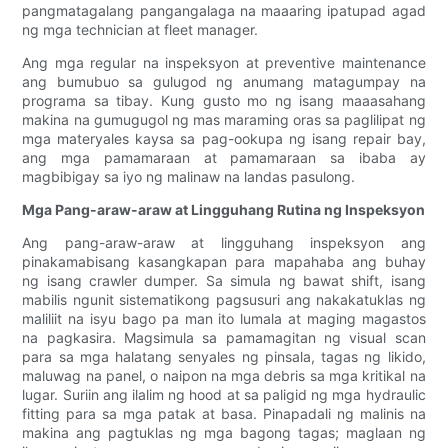
pangmatagalang pangangalaga na maaaring ipatupad agad
ng mga technician at fleet manager.
Ang mga regular na inspeksyon at preventive maintenance
ang bumubuo sa gulugod ng anumang matagumpay na
programa sa tibay. Kung gusto mo ng isang maaasahang
makina na gumugugol ng mas maraming oras sa paglilipat ng
mga materyales kaysa sa pag-ookupa ng isang repair bay,
ang mga pamamaraan at pamamaraan sa ibaba ay
magbibigay sa iyo ng malinaw na landas pasulong.
Mga Pang-araw-araw at Lingguhang Rutina ng Inspeksyon
Ang pang-araw-araw at lingguhang inspeksyon ang
pinakamabisang kasangkapan para mapahaba ang buhay
ng isang crawler dumper. Sa simula ng bawat shift, isang
mabilis ngunit sistematikong pagsusuri ang nakakatuklas ng
maliliit na isyu bago pa man ito lumala at maging magastos
na pagkasira. Magsimula sa pamamagitan ng visual scan
para sa mga halatang senyales ng pinsala, tagas ng likido,
maluwag na panel, o naipon na mga debris sa mga kritikal na
lugar. Suriin ang ilalim ng hood at sa paligid ng mga hydraulic
fitting para sa mga patak at basa. Pinapadali ng malinis na
makina ang pagtuklas ng mga bagong tagas; maglaan ng