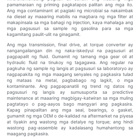
pamamaraan ng priming pagkatapos palitan ang mga ito.
Ang mga contaminant at paglaki ng microbial sa nakaimbak
na diesel ay maaaring mabilis na magbara ng mga filter at
makapinsala sa mga bahagi ng injection, kaya mahalaga ang
mga pagsusuri sa sample ng gasolina para sa mga
kagamitang paulit-ulit na ginagamit.
Ang mga transmission, final drive, at torque converter ay
nangangailangan din ng naka-iskedyul na pagsusuri at
pagpapalit ng fluid. Gumamit ng tamang mga gear oil at
hydraulic fluid na tinukoy ng tagagawa. Ang regular na
pagkuha ng sample ng langis at pagsusuri sa laboratoryo ay
nagpapakita ng mga maagang senyales ng pagkasira tulad
ng mataas na metal, pagbabago ng lagkit, o mga
kontaminante. Ang pagpapanatili ng trend ng datos ng
pagsusuri ng langis ay sumusuporta sa predictive
maintenance at maaaring magbigay-katwiran sa mga muling
pagtatayo o pag-aayos bago mangyari ang pagkasira.
Kapag pinapalitan ang mga seal, bearings, o gasket,
gumamit ng mga OEM o de-kalidad na aftermarket na piyesa
at tiyakin ang wastong mga detalye ng torque; ang hindi
wastong pag-assemble ay kadalasang humahantong sa
maagang pagkasira.