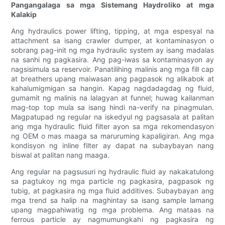
Pangangalaga sa mga Sistemang Haydroliko at mga
Kalakip
Ang hydraulics power lifting, tipping, at mga espesyal na
attachment sa isang crawler dumper, at kontaminasyon o
sobrang pag-init ng mga hydraulic system ay isang madalas
na sanhi ng pagkasira. Ang pag-iwas sa kontaminasyon ay
nagsisimula sa reservoir. Panatilihing malinis ang mga fill cap
at breathers upang maiwasan ang pagpasok ng alikabok at
kahalumigmigan sa hangin. Kapag nagdadagdag ng fluid,
gumamit ng malinis na lalagyan at funnel; huwag kailanman
mag-top top mula sa isang hindi na-verify na pinagmulan.
Magpatupad ng regular na iskedyul ng pagsasala at palitan
ang mga hydraulic fluid filter ayon sa mga rekomendasyon
ng OEM o mas maaga sa maruruming kapaligiran. Ang mga
kondisyon ng inline filter ay dapat na subaybayan nang
biswal at palitan nang maaga.
Ang regular na pagsusuri ng hydraulic fluid ay nakakatulong
sa pagtukoy ng mga particle ng pagkasira, pagpasok ng
tubig, at pagkasira ng mga fluid additives. Subaybayan ang
mga trend sa halip na maghintay sa isang sample lamang
upang magpahiwatig ng mga problema. Ang mataas na
ferrous particle ay nagmumungkahi ng pagkasira ng