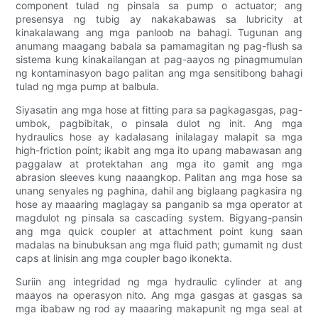
component tulad ng pinsala sa pump o actuator; ang
presensya ng tubig ay nakakabawas sa lubricity at
kinakalawang ang mga panloob na bahagi. Tugunan ang
anumang maagang babala sa pamamagitan ng pag-flush sa
sistema kung kinakailangan at pag-aayos ng pinagmumulan
ng kontaminasyon bago palitan ang mga sensitibong bahagi
tulad ng mga pump at balbula.
Siyasatin ang mga hose at fitting para sa pagkagasgas, pag-
umbok, pagbibitak, o pinsala dulot ng init. Ang mga
hydraulics hose ay kadalasang inilalagay malapit sa mga
high-friction point; ikabit ang mga ito upang mabawasan ang
paggalaw at protektahan ang mga ito gamit ang mga
abrasion sleeves kung naaangkop. Palitan ang mga hose sa
unang senyales ng paghina, dahil ang biglaang pagkasira ng
hose ay maaaring maglagay sa panganib sa mga operator at
magdulot ng pinsala sa cascading system. Bigyang-pansin
ang mga quick coupler at attachment point kung saan
madalas na binubuksan ang mga fluid path; gumamit ng dust
caps at linisin ang mga coupler bago ikonekta.
Suriin ang integridad ng mga hydraulic cylinder at ang
maayos na operasyon nito. Ang mga gasgas at gasgas sa
mga ibabaw ng rod ay maaaring makapunit ng mga seal at