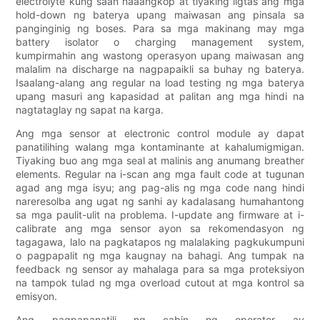
electrolyte kung saan naaangkop at tiyaking ligtas ang mga
hold-down ng baterya upang maiwasan ang pinsala sa
panginginig ng boses. Para sa mga makinang may mga
battery isolator o charging management system,
kumpirmahin ang wastong operasyon upang maiwasan ang
malalim na discharge na nagpapaikli sa buhay ng baterya.
Isaalang-alang ang regular na load testing ng mga baterya
upang masuri ang kapasidad at palitan ang mga hindi na
nagtataglay ng sapat na karga.
Ang mga sensor at electronic control module ay dapat
panatilihing walang mga kontaminante at kahalumigmigan.
Tiyaking buo ang mga seal at malinis ang anumang breather
elements. Regular na i-scan ang mga fault code at tugunan
agad ang mga isyu; ang pag-alis ng mga code nang hindi
nareresolba ang ugat ng sanhi ay kadalasang humahantong
sa mga paulit-ulit na problema. I-update ang firmware at i-
calibrate ang mga sensor ayon sa rekomendasyon ng
tagagawa, lalo na pagkatapos ng malalaking pagkukumpuni
o pagpapalit ng mga kaugnay na bahagi. Ang tumpak na
feedback ng sensor ay mahalaga para sa mga proteksiyon
na tampok tulad ng mga overload cutout at mga kontrol sa
emisyon.
Ang pagpapanatili ng cabin ng operator ay