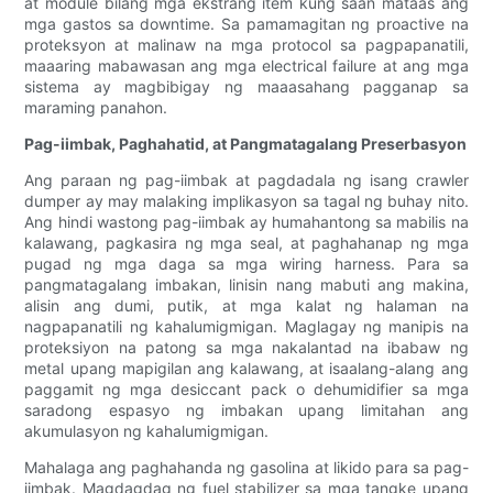
at module bilang mga ekstrang item kung saan mataas ang
mga gastos sa downtime. Sa pamamagitan ng proactive na
proteksyon at malinaw na mga protocol sa pagpapanatili,
maaaring mabawasan ang mga electrical failure at ang mga
sistema ay magbibigay ng maaasahang pagganap sa
maraming panahon.
Pag-iimbak, Paghahatid, at Pangmatagalang Preserbasyon
Ang paraan ng pag-iimbak at pagdadala ng isang crawler
dumper ay may malaking implikasyon sa tagal ng buhay nito.
Ang hindi wastong pag-iimbak ay humahantong sa mabilis na
kalawang, pagkasira ng mga seal, at paghahanap ng mga
pugad ng mga daga sa mga wiring harness. Para sa
pangmatagalang imbakan, linisin nang mabuti ang makina,
alisin ang dumi, putik, at mga kalat ng halaman na
nagpapanatili ng kahalumigmigan. Maglagay ng manipis na
proteksiyon na patong sa mga nakalantad na ibabaw ng
metal upang mapigilan ang kalawang, at isaalang-alang ang
paggamit ng mga desiccant pack o dehumidifier sa mga
saradong espasyo ng imbakan upang limitahan ang
akumulasyon ng kahalumigmigan.
Mahalaga ang paghahanda ng gasolina at likido para sa pag-
iimbak. Magdagdag ng fuel stabilizer sa mga tangke upang