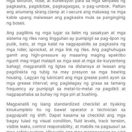
mga sinturon, hose, at koneksyon para sa mga senyales ng
pagkasira, pagbibitak, pagkagasgas, o pag-umbok. Palitan
ang anumang sirang clamp at i-secure ang maluwag na mga
kable upang maiwasan ang pagkasira mula sa panginginig
ng boses.
Ang paglilinis ng mga lugar sa ilalim ng sasakyan at mga
sistema ng riles nang lingguhan ay pumipigil sa pag-iipon ng
putik, bato, at mga kalat na nagpapabilis sa pagkasira ng
mga roller, sprocket, at mga link ng riles. Ang paghuhugas
gamit ang high-pressure ay maaaring maging epektibo
ngunit mag-ingat malapit sa mga seal at mga de-kuryenteng
bahagi; magpanatili ng ligtas na distansya at iwasan ang
pagdirekta ng tubig na may presyon sa mga bearing
housing. Lagyan ng lubricant ang mga grease point ayon sa
mga grease interval; ang paglalagay ng grasa sa tamang
frequency ay pumipigil sa metal-to-metal na pagdikit at
nagpapahaba sa buhay ng mga pin at bushing.
Magpanatili ng isang standardized checklist at tiyaking
kinukumpleto ito ng bawat operator o technician sa
pagpapalit ng shift. Dapat kasama sa checklist ang mga
bagay tulad ng visual condition, fluid levels, track tension,
visible leaks, control responsibility, at mabilis na pagsusuri sa
mga safety system. Hikayatin ang mga manggagawa na iulat