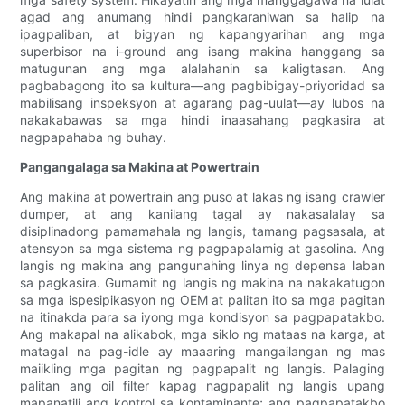
agad ang anumang hindi pangkaraniwan sa halip na
ipagpaliban, at bigyan ng kapangyarihan ang mga
superbisor na i-ground ang isang makina hanggang sa
matugunan ang mga alalahanin sa kaligtasan. Ang
pagbabagong ito sa kultura—ang pagbibigay-priyoridad sa
mabilisang inspeksyon at agarang pag-uulat—ay lubos na
nakakabawas sa mga hindi inaasahang pagkasira at
nagpapahaba ng buhay.
Pangangalaga sa Makina at Powertrain
Ang makina at powertrain ang puso at lakas ng isang crawler
dumper, at ang kanilang tagal ay nakasalalay sa
disiplinadong pamamahala ng langis, tamang pagsasala, at
atensyon sa mga sistema ng pagpapalamig at gasolina. Ang
langis ng makina ang pangunahing linya ng depensa laban
sa pagkasira. Gumamit ng langis ng makina na nakakatugon
sa mga ispesipikasyon ng OEM at palitan ito sa mga pagitan
na itinakda para sa iyong mga kondisyon sa pagpapatakbo.
Ang makapal na alikabok, mga siklo ng mataas na karga, at
matagal na pag-idle ay maaaring mangailangan ng mas
maiikling mga pagitan ng pagpapalit ng langis. Palaging
palitan ang oil filter kapag nagpapalit ng langis upang
mapanatili ang kontrol sa kontaminante; ang pagpapatakbo