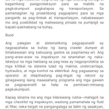
kagamitang pangproteksyon para sa mabilis na
pagkukumpuni pagkatapos ng transportasyon. Sa
pamamagitan ng proaktibong pagpaplano para sa mga
panganib sa pag-iimbak at transportasyon, nababawasan
mo ang posibilidad ng maiiwasang pinsala na pumipigil sa
kapaki-pakinabang na buhay.
Buod
Ang palagian at sistematikong pagpapanatili ay
nagpapahaba sa buhay ng isang crawler dumper at
binabawasan ang kabuuang gastos sa pagmamay-ari. Ang
pang-araw-araw na inspeksyon na sinamahan ng naka-
iskedyul na mga hakbang sa pag-iwas ay nagpoprotekta sa
mga kritikal na sistema tulad ng makina, undercarriage,
hydraulics, at mga kontrol na elektrikal. Ang pagsasanay sa
operator at disiplinadong pag-iingat ng rekord ay
ginagawang isang maaasahang programa ang mga gawain
sa pagpapanatili sa halip na paminsan-minsang
pagkukumpuni.
Kapag isinama mo ang mga inilarawang rutina—mahigpit na
mga checklist ng inspeksyon, wastong pamamahala ng fluid
at filter, naka-target na pangangalaga sa ilalim ng sasakyan,