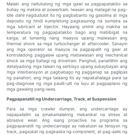
Malaki ang naitutulong ng mga gawi sa pagpapatakbo sa
buhay ng makina at powertrain. Iwasan ang matagal na pag-
idle dahil nagdudulot ito ng pagbabanto ng gasolina at mga
deposito ng hindi kumpletong pagkasunog na sumisira sa
mga lubricant at injector. Hayaang uminit ang makina sa
temperatura ng pagpapatakbo bago ang mabibigat na
karga, at lumamig nang maayos upang maiwasan ang
thermal shock sa mga turbocharger at aftercooler. Sanayin
ang mga operator sa maayos na pagpapalit ng gear at
kontroladong paggalaw upang mabawasan ang mechanical
shock sa mga bahagi ng drivetrain. Panghuli, panatilihin ang
detalyadong mga talaan ng serbisyo upang subaybayan ang
mga interbensyon at pagbabago ng pagganap sa paglipas
ng panahon; ang mga talaang ito ay napakahalaga para sa
pag-diagnose ng mga paulit-ulit na isyu at pagpaplano ng
mga gawaing pang-iwas.
Pagpapanatili ng Undercarriage, Track, at Suspension
Para sa mga crawler dumper, ang undercarriage ay
napapailalim sa pinakamalaking mekanikal na stress at
abrasive wear. Ang isang proactive na programa sa
pagpapanatili ng undercarriage ay nakatuon sa tensyon ng
track, pagsukat ng pagkasira ng component, at pag-aalis ng