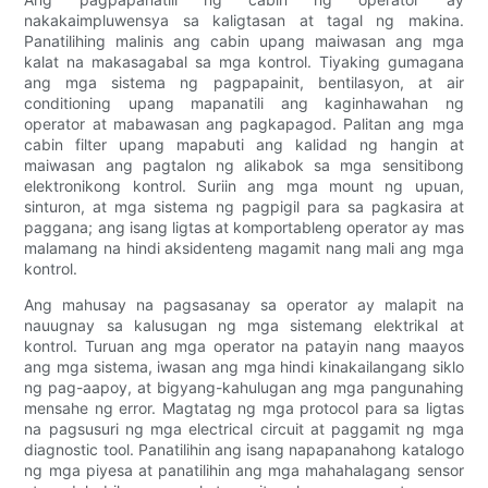
nakakaimpluwensya sa kaligtasan at tagal ng makina.
Panatilihing malinis ang cabin upang maiwasan ang mga
kalat na makasagabal sa mga kontrol. Tiyaking gumagana
ang mga sistema ng pagpapainit, bentilasyon, at air
conditioning upang mapanatili ang kaginhawahan ng
operator at mabawasan ang pagkapagod. Palitan ang mga
cabin filter upang mapabuti ang kalidad ng hangin at
maiwasan ang pagtalon ng alikabok sa mga sensitibong
elektronikong kontrol. Suriin ang mga mount ng upuan,
sinturon, at mga sistema ng pagpigil para sa pagkasira at
paggana; ang isang ligtas at komportableng operator ay mas
malamang na hindi aksidenteng magamit nang mali ang mga
kontrol.
Ang mahusay na pagsasanay sa operator ay malapit na
nauugnay sa kalusugan ng mga sistemang elektrikal at
kontrol. Turuan ang mga operator na patayin nang maayos
ang mga sistema, iwasan ang mga hindi kinakailangang siklo
ng pag-aapoy, at bigyang-kahulugan ang mga pangunahing
mensahe ng error. Magtatag ng mga protocol para sa ligtas
na pagsusuri ng mga electrical circuit at paggamit ng mga
diagnostic tool. Panatilihin ang isang napapanahong katalogo
ng mga piyesa at panatilihin ang mga mahahalagang sensor