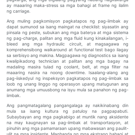
ay maaaring maka-stress sa mga bahagi at frame ng ilalim
ng carriage.
Ang muling pagkomisyon pagkatapos ng pag-iimbak ay
dapat sumunod sa isang maingat na checklist: siyasatin ang
pinsala ng peste, subukan ang mga baterya at mga sistema
ng pag-charge, palitan ang mga fluid kung kinakailangan, i-
bleed ang mga hydraulic circuit, at magsagawa ng
komprehensibong walkaround at functional test bago ilagay
sa serbisyo ang makina. Magpagawa ng diagnostics sa isang
kwalipikadong technician at palitan ang mga bagay na
madaling masira tulad ng coolant, belt, at mga filter na
maaaring nasira na noong downtime. Isaalang-alang ang
pag-iiskedyul ng inspeksyon pagkatapos ng pag-iimbak sa
loob ng unang linggo ng operasyon upang matugunan ang
anumang mga umuusbong na isyu mula sa panahon ng pag-
iimbak.
Ang pangmatagalang pangangalaga ay nakikinabang din
mula sa isang kultura ng patuloy na pagpapabuti.
Subaybayan ang mga pagkabigo at muntik nang aksidente
na may kaugnayan sa pag-iimbak at transportasyon, at
pinuhin ang mga pamamaraan upang mabawasan ang paulit-
ulit na mga insidente. Maghanda ng mga ekstrang bahagi at