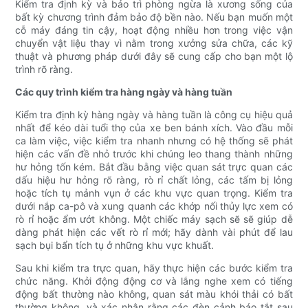
Kiểm tra định kỳ và bảo trì phòng ngừa là xương sống của
bất kỳ chương trình đảm bảo độ bền nào. Nếu bạn muốn một
cỗ máy đáng tin cậy, hoạt động nhiều hơn trong việc vận
chuyển vật liệu thay vì nằm trong xưởng sửa chữa, các kỹ
thuật và phương pháp dưới đây sẽ cung cấp cho bạn một lộ
trình rõ ràng.
Các quy trình kiểm tra hàng ngày và hàng tuần
Kiểm tra định kỳ hàng ngày và hàng tuần là công cụ hiệu quả
nhất để kéo dài tuổi thọ của xe ben bánh xích. Vào đầu mỗi
ca làm việc, việc kiểm tra nhanh nhưng có hệ thống sẽ phát
hiện các vấn đề nhỏ trước khi chúng leo thang thành những
hư hỏng tốn kém. Bắt đầu bằng việc quan sát trực quan các
dấu hiệu hư hỏng rõ ràng, rò rỉ chất lỏng, các tấm bị lỏng
hoặc tích tụ mảnh vụn ở các khu vực quan trọng. Kiểm tra
dưới nắp ca-pô và xung quanh các khớp nối thủy lực xem có
rò rỉ hoặc ẩm ướt không. Một chiếc máy sạch sẽ sẽ giúp dễ
dàng phát hiện các vết rò rỉ mới; hãy dành vài phút để lau
sạch bụi bẩn tích tụ ở những khu vực khuất.
Sau khi kiểm tra trực quan, hãy thực hiện các bước kiểm tra
chức năng. Khởi động động cơ và lắng nghe xem có tiếng
động bất thường nào không, quan sát màu khói thải có bất
thường không, và xác nhận rằng các đèn cảnh báo tắt sau