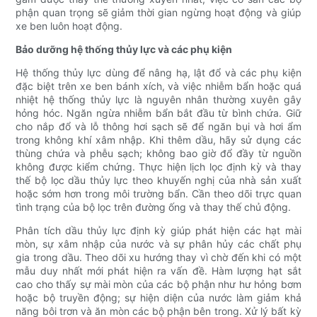
phận quan trọng sẽ giảm thời gian ngừng hoạt động và giúp
xe ben luôn hoạt động.
Bảo dưỡng hệ thống thủy lực và các phụ kiện
Hệ thống thủy lực dùng để nâng hạ, lật đổ và các phụ kiện
đặc biệt trên xe ben bánh xích, và việc nhiễm bẩn hoặc quá
nhiệt hệ thống thủy lực là nguyên nhân thường xuyên gây
hỏng hóc. Ngăn ngừa nhiễm bẩn bắt đầu từ bình chứa. Giữ
cho nắp đổ và lỗ thông hơi sạch sẽ để ngăn bụi và hơi ẩm
trong không khí xâm nhập. Khi thêm dầu, hãy sử dụng các
thùng chứa và phễu sạch; không bao giờ đổ đầy từ nguồn
không được kiểm chứng. Thực hiện lịch lọc định kỳ và thay
thế bộ lọc dầu thủy lực theo khuyến nghị của nhà sản xuất
hoặc sớm hơn trong môi trường bẩn. Cần theo dõi trực quan
tình trạng của bộ lọc trên đường ống và thay thế chủ động.
Phân tích dầu thủy lực định kỳ giúp phát hiện các hạt mài
mòn, sự xâm nhập của nước và sự phân hủy các chất phụ
gia trong dầu. Theo dõi xu hướng thay vì chờ đến khi có một
mẫu duy nhất mới phát hiện ra vấn đề. Hàm lượng hạt sắt
cao cho thấy sự mài mòn của các bộ phận như hư hỏng bơm
hoặc bộ truyền động; sự hiện diện của nước làm giảm khả
năng bôi trơn và ăn mòn các bộ phận bên trong. Xử lý bất kỳ