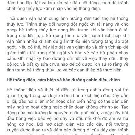
đảm bảo lắp đặt và làm kín các đầu nối đúng cách để tránh
chất lỏng thủy lực xâm nhập vào hệ thống điện.
Thói quen vận hành cũng ảnh hưởng đến tuổi thọ hệ thống
thủy lực. Tránh thay đổi hướng đột ngột khi tải nặng và cho
phép hệ thống thủy lực nóng lên trước khi vận hành ở tải
trọng cao liên tục. Sử dụng trình tự vận hành thích hợp khi
vận hành nhiều xi lanh để giảm thiểu hiện tượng tăng áp đột
ngột. Nếu có thể, hãy lắp đặt van giảm áp và bình tích áp để
giảm thiểu tải trọng đột ngột và bảo vệ các bộ phận nhạy
cảm. Ghi nhật ký bảo dưỡng chi tiết về việc thay dầu, thay
bộ lọc và bất kỳ sửa chữa nào để có được lịch sử rõ ràng về
tình trạng hệ thống thủy lực và các can thiệp đã thực hiện.
Hệ thống điện, cảm biến và bảo dưỡng cabin điều khiển
Hệ thống điện và thiết bị điện tử trong cabin đóng vai trò
quan trọng trong các loại xe ben bánh xích hiện đại. Dây dẫn
bị lỗi, đầu nối bị ăn mòn hoặc cảm biến hỏng có thể dẫn đến
máy ngừng hoạt động hoặc chẩn đoán không chính xác. Tác
động của môi trường là nguyên nhân phổ biến, vì vậy hãy bắt
đầu bằng việc bảo vệ bó dây và đầu nối khỏi độ ẩm và hư
hỏng cơ học. Bôi mỡ cách điện vào các đầu nối thường
xuyên được tháo ra và đảm bảo đường đi của dây dẫn tránh