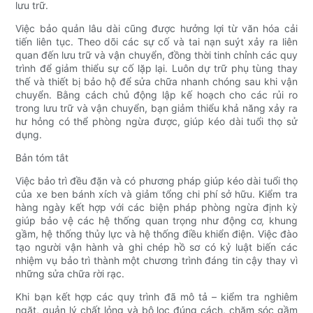
lưu trữ.
Việc bảo quản lâu dài cũng được hưởng lợi từ văn hóa cải
tiến liên tục. Theo dõi các sự cố và tai nạn suýt xảy ra liên
quan đến lưu trữ và vận chuyển, đồng thời tinh chỉnh các quy
trình để giảm thiểu sự cố lặp lại. Luôn dự trữ phụ tùng thay
thế và thiết bị bảo hộ để sửa chữa nhanh chóng sau khi vận
chuyển. Bằng cách chủ động lập kế hoạch cho các rủi ro
trong lưu trữ và vận chuyển, bạn giảm thiểu khả năng xảy ra
hư hỏng có thể phòng ngừa được, giúp kéo dài tuổi thọ sử
dụng.
Bản tóm tắt
Việc bảo trì đều đặn và có phương pháp giúp kéo dài tuổi thọ
của xe ben bánh xích và giảm tổng chi phí sở hữu. Kiểm tra
hàng ngày kết hợp với các biện pháp phòng ngừa định kỳ
giúp bảo vệ các hệ thống quan trọng như động cơ, khung
gầm, hệ thống thủy lực và hệ thống điều khiển điện. Việc đào
tạo người vận hành và ghi chép hồ sơ có kỷ luật biến các
nhiệm vụ bảo trì thành một chương trình đáng tin cậy thay vì
những sửa chữa rời rạc.
Khi bạn kết hợp các quy trình đã mô tả – kiểm tra nghiêm
ngặt, quản lý chất lỏng và bộ lọc đúng cách, chăm sóc gầm