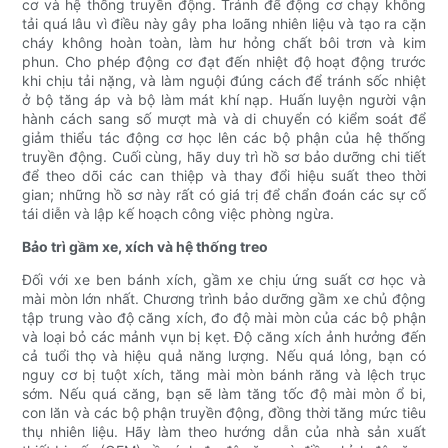
cơ và hệ thống truyền động. Tránh để động cơ chạy không
tải quá lâu vì điều này gây pha loãng nhiên liệu và tạo ra cặn
cháy không hoàn toàn, làm hư hỏng chất bôi trơn và kim
phun. Cho phép động cơ đạt đến nhiệt độ hoạt động trước
khi chịu tải nặng, và làm nguội đúng cách để tránh sốc nhiệt
ở bộ tăng áp và bộ làm mát khí nạp. Huấn luyện người vận
hành cách sang số mượt mà và di chuyển có kiểm soát để
giảm thiểu tác động cơ học lên các bộ phận của hệ thống
truyền động. Cuối cùng, hãy duy trì hồ sơ bảo dưỡng chi tiết
để theo dõi các can thiệp và thay đổi hiệu suất theo thời
gian; những hồ sơ này rất có giá trị để chẩn đoán các sự cố
tái diễn và lập kế hoạch công việc phòng ngừa.
Bảo trì gầm xe, xích và hệ thống treo
Đối với xe ben bánh xích, gầm xe chịu ứng suất cơ học và
mài mòn lớn nhất. Chương trình bảo dưỡng gầm xe chủ động
tập trung vào độ căng xích, đo độ mài mòn của các bộ phận
và loại bỏ các mảnh vụn bị kẹt. Độ căng xích ảnh hưởng đến
cả tuổi thọ và hiệu quả năng lượng. Nếu quá lỏng, bạn có
nguy cơ bị tuột xích, tăng mài mòn bánh răng và lệch trục
sớm. Nếu quá căng, bạn sẽ làm tăng tốc độ mài mòn ổ bi,
con lăn và các bộ phận truyền động, đồng thời tăng mức tiêu
thụ nhiên liệu. Hãy làm theo hướng dẫn của nhà sản xuất