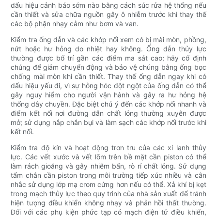
dấu hiệu cảnh báo sớm nào bằng cách súc rửa hệ thống nếu
cần thiết và sửa chữa nguồn gây ô nhiễm trước khi thay thế
các bộ phận nhạy cảm như bơm và van.
Kiểm tra ống dẫn và các khớp nối xem có bị mài mòn, phồng,
nứt hoặc hư hỏng do nhiệt hay không. Ống dẫn thủy lực
thường được bố trí gần các điểm ma sát cao; hãy cố định
chúng để giảm chuyển động và bảo vệ chúng bằng ống bọc
chống mài mòn khi cần thiết. Thay thế ống dẫn ngay khi có
dấu hiệu yếu đi, vì sự hỏng hóc đột ngột của ống dẫn có thể
gây nguy hiểm cho người vận hành và gây ra hư hỏng hệ
thống dây chuyền. Đặc biệt chú ý đến các khớp nối nhanh và
điểm kết nối nơi đường dẫn chất lỏng thường xuyên được
mở; sử dụng nắp chắn bụi và làm sạch các khớp nối trước khi
kết nối.
Kiểm tra độ kín và hoạt động trơn tru của các xi lanh thủy
lực. Các vết xước và vết lõm trên bề mặt cần piston có thể
làm rách gioăng và gây nhiễm bẩn, rò rỉ chất lỏng. Sử dụng
tấm chắn cần piston trong môi trường tiếp xúc nhiều và cân
nhắc sử dụng lớp mạ crom cứng hơn nếu có thể. Xả khí bị kẹt
trong mạch thủy lực theo quy trình của nhà sản xuất để tránh
hiện tượng điều khiển không nhạy và phản hồi thất thường.
Đối với các phụ kiện phức tạp có mạch điện tử điều khiển,