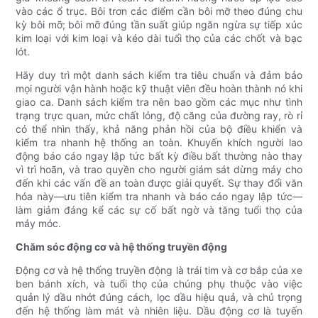
vào các ổ trục. Bôi trơn các điểm cần bôi mỡ theo đúng chu
kỳ bôi mỡ; bôi mỡ đúng tần suất giúp ngăn ngừa sự tiếp xúc
kim loại với kim loại và kéo dài tuổi thọ của các chốt và bạc
lót.
Hãy duy trì một danh sách kiểm tra tiêu chuẩn và đảm bảo
mọi người vận hành hoặc kỹ thuật viên đều hoàn thành nó khi
giao ca. Danh sách kiểm tra nên bao gồm các mục như tình
trạng trực quan, mức chất lỏng, độ căng của đường ray, rò rỉ
có thể nhìn thấy, khả năng phản hồi của bộ điều khiển và
kiểm tra nhanh hệ thống an toàn. Khuyến khích người lao
động báo cáo ngay lập tức bất kỳ điều bất thường nào thay
vì trì hoãn, và trao quyền cho người giám sát dừng máy cho
đến khi các vấn đề an toàn được giải quyết. Sự thay đổi văn
hóa này—ưu tiên kiểm tra nhanh và báo cáo ngay lập tức—
làm giảm đáng kể các sự cố bất ngờ và tăng tuổi thọ của
máy móc.
Chăm sóc động cơ và hệ thống truyền động
Động cơ và hệ thống truyền động là trái tim và cơ bắp của xe
ben bánh xích, và tuổi thọ của chúng phụ thuộc vào việc
quản lý dầu nhớt đúng cách, lọc dầu hiệu quả, và chú trọng
đến hệ thống làm mát và nhiên liệu. Dầu động cơ là tuyến