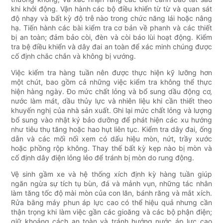
khi khởi động. Vận hành các bộ điều khiển từ từ và quan sát
độ nhạy và bất kỳ độ trễ nào trong chức năng lái hoặc nâng
hạ. Tiến hành các bài kiểm tra cơ bản về phanh và các thiết
bị an toàn; đảm bảo còi, đèn và còi báo lùi hoạt động. Kiểm
tra bệ điều khiển và dây đai an toàn để xác minh chúng được
cố định chắc chắn và không bị vướng.
Việc kiểm tra hàng tuần nên được thực hiện kỹ lưỡng hơn
một chút, bao gồm cả những việc kiểm tra không thể thực
hiện hàng ngày. Đo mức chất lỏng và bổ sung dầu động cơ,
nước làm mát, dầu thủy lực và nhiên liệu khi cần thiết theo
khuyến nghị của nhà sản xuất. Ghi lại mức chất lỏng và lượng
bổ sung vào nhật ký bảo dưỡng để phát hiện các xu hướng
như tiêu thụ tăng hoặc hao hụt liên tục. Kiểm tra dây đai, ống
dẫn và các mối nối xem có dấu hiệu mòn, nứt, trầy xước
hoặc phồng rộp không. Thay thế bất kỳ kẹp nào bị mòn và
cố định dây điện lỏng lẻo để tránh bị mòn do rung động.
Vệ sinh gầm xe và hệ thống xích định kỳ hàng tuần giúp
ngăn ngừa sự tích tụ bùn, đá và mảnh vụn, những tác nhân
làm tăng tốc độ mài mòn của con lăn, bánh răng và mắt xích.
Rửa bằng máy phun áp lực cao có thể hiệu quả nhưng cần
thận trọng khi làm việc gần các gioăng và các bộ phận điện;
giữ khoảng cách an toàn và tránh hướng nước áp lực cao