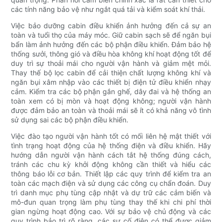
các tính năng bảo vệ như ngắt quá tải và kiểm soát khí thải.
Việc bảo dưỡng cabin điều khiển ảnh hưởng đến cả sự an
toàn và tuổi thọ của máy móc. Giữ cabin sạch sẽ để ngăn bụi
bẩn làm ảnh hưởng đến các bộ phận điều khiển. Đảm bảo hệ
thống sưởi, thông gió và điều hòa không khí hoạt động tốt để
duy trì sự thoải mái cho người vận hành và giảm mệt mỏi.
Thay thế bộ lọc cabin để cải thiện chất lượng không khí và
ngăn bụi xâm nhập vào các thiết bị điện tử điều khiển nhạy
cảm. Kiểm tra các bộ phận gắn ghế, dây đai và hệ thống an
toàn xem có bị mòn và hoạt động không; người vận hành
được đảm bảo an toàn và thoải mái sẽ ít có khả năng vô tình
sử dụng sai các bộ phận điều khiển.
Việc đào tạo người vận hành tốt có mối liên hệ mật thiết với
tình trạng hoạt động của hệ thống điện và điều khiển. Hãy
hướng dẫn người vận hành cách tắt hệ thống đúng cách,
tránh các chu kỳ khởi động không cần thiết và hiểu các
thông báo lỗi cơ bản. Thiết lập các quy trình để kiểm tra an
toàn các mạch điện và sử dụng các công cụ chẩn đoán. Duy
trì danh mục phụ tùng cập nhật và dự trữ các cảm biến và
mô-đun quan trọng làm phụ tùng thay thế khi chi phí thời
gian ngừng hoạt động cao. Với sự bảo vệ chủ động và các
quy trình bảo trì rõ ràng, các sự cố điện có thể được giảm