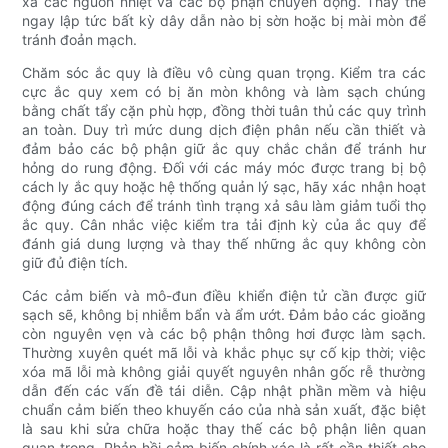
xa các nguồn nhiệt và các bộ phận chuyển động. Thay thế
ngay lập tức bất kỳ dây dẫn nào bị sờn hoặc bị mài mòn để
tránh đoản mạch.
Chăm sóc ắc quy là điều vô cùng quan trọng. Kiểm tra các
cực ắc quy xem có bị ăn mòn không và làm sạch chúng
bằng chất tẩy cặn phù hợp, đồng thời tuân thủ các quy trình
an toàn. Duy trì mức dung dịch điện phân nếu cần thiết và
đảm bảo các bộ phận giữ ắc quy chắc chắn để tránh hư
hỏng do rung động. Đối với các máy móc được trang bị bộ
cách ly ắc quy hoặc hệ thống quản lý sạc, hãy xác nhận hoạt
động đúng cách để tránh tình trạng xả sâu làm giảm tuổi thọ
ắc quy. Cân nhắc việc kiểm tra tải định kỳ của ắc quy để
đánh giá dung lượng và thay thế những ắc quy không còn
giữ đủ điện tích.
Các cảm biến và mô-đun điều khiển điện tử cần được giữ
sạch sẽ, không bị nhiễm bẩn và ẩm ướt. Đảm bảo các gioăng
còn nguyên vẹn và các bộ phận thông hơi được làm sạch.
Thường xuyên quét mã lỗi và khắc phục sự cố kịp thời; việc
xóa mã lỗi mà không giải quyết nguyên nhân gốc rễ thường
dẫn đến các vấn đề tái diễn. Cập nhật phần mềm và hiệu
chuẩn cảm biến theo khuyến cáo của nhà sản xuất, đặc biệt
là sau khi sửa chữa hoặc thay thế các bộ phận liên quan
quan trọng. Phản hồi cảm biến chính xác là rất cần thiết cho