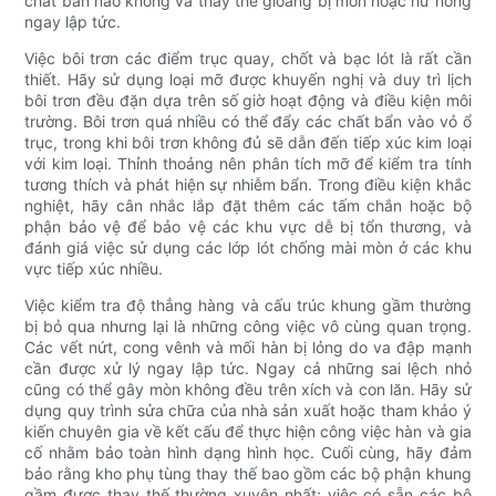
chất bẩn nào không và thay thế gioăng bị mòn hoặc hư hỏng
ngay lập tức.
Việc bôi trơn các điểm trục quay, chốt và bạc lót là rất cần
thiết. Hãy sử dụng loại mỡ được khuyến nghị và duy trì lịch
bôi trơn đều đặn dựa trên số giờ hoạt động và điều kiện môi
trường. Bôi trơn quá nhiều có thể đẩy các chất bẩn vào vỏ ổ
trục, trong khi bôi trơn không đủ sẽ dẫn đến tiếp xúc kim loại
với kim loại. Thỉnh thoảng nên phân tích mỡ để kiểm tra tính
tương thích và phát hiện sự nhiễm bẩn. Trong điều kiện khắc
nghiệt, hãy cân nhắc lắp đặt thêm các tấm chắn hoặc bộ
phận bảo vệ để bảo vệ các khu vực dễ bị tổn thương, và
đánh giá việc sử dụng các lớp lót chống mài mòn ở các khu
vực tiếp xúc nhiều.
Việc kiểm tra độ thẳng hàng và cấu trúc khung gầm thường
bị bỏ qua nhưng lại là những công việc vô cùng quan trọng.
Các vết nứt, cong vênh và mối hàn bị lỏng do va đập mạnh
cần được xử lý ngay lập tức. Ngay cả những sai lệch nhỏ
cũng có thể gây mòn không đều trên xích và con lăn. Hãy sử
dụng quy trình sửa chữa của nhà sản xuất hoặc tham khảo ý
kiến ​​chuyên gia về kết cấu để thực hiện công việc hàn và gia
cố nhằm bảo toàn hình dạng hình học. Cuối cùng, hãy đảm
bảo rằng kho phụ tùng thay thế bao gồm các bộ phận khung
gầm được thay thế thường xuyên nhất; việc có sẵn các bộ