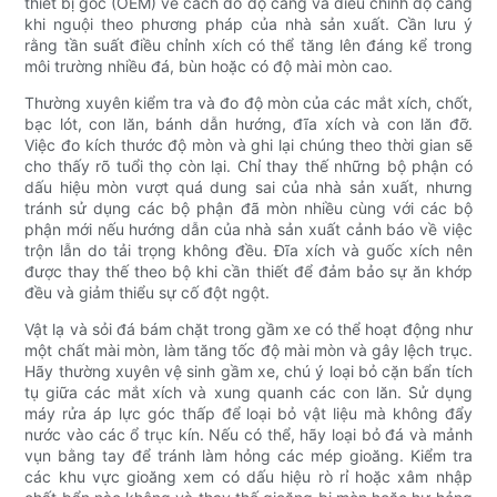
thiết bị gốc (OEM) về cách đo độ căng và điều chỉnh độ căng
khi nguội theo phương pháp của nhà sản xuất. Cần lưu ý
rằng tần suất điều chỉnh xích có thể tăng lên đáng kể trong
môi trường nhiều đá, bùn hoặc có độ mài mòn cao.
Thường xuyên kiểm tra và đo độ mòn của các mắt xích, chốt,
bạc lót, con lăn, bánh dẫn hướng, đĩa xích và con lăn đỡ.
Việc đo kích thước độ mòn và ghi lại chúng theo thời gian sẽ
cho thấy rõ tuổi thọ còn lại. Chỉ thay thế những bộ phận có
dấu hiệu mòn vượt quá dung sai của nhà sản xuất, nhưng
tránh sử dụng các bộ phận đã mòn nhiều cùng với các bộ
phận mới nếu hướng dẫn của nhà sản xuất cảnh báo về việc
trộn lẫn do tải trọng không đều. Đĩa xích và guốc xích nên
được thay thế theo bộ khi cần thiết để đảm bảo sự ăn khớp
đều và giảm thiểu sự cố đột ngột.
Vật lạ và sỏi đá bám chặt trong gầm xe có thể hoạt động như
một chất mài mòn, làm tăng tốc độ mài mòn và gây lệch trục.
Hãy thường xuyên vệ sinh gầm xe, chú ý loại bỏ cặn bẩn tích
tụ giữa các mắt xích và xung quanh các con lăn. Sử dụng
máy rửa áp lực góc thấp để loại bỏ vật liệu mà không đẩy
nước vào các ổ trục kín. Nếu có thể, hãy loại bỏ đá và mảnh
vụn bằng tay để tránh làm hỏng các mép gioăng. Kiểm tra
các khu vực gioăng xem có dấu hiệu rò rỉ hoặc xâm nhập