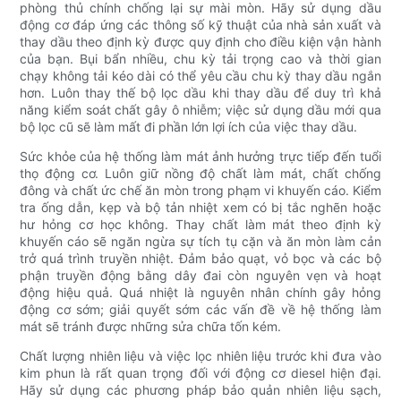
phòng thủ chính chống lại sự mài mòn. Hãy sử dụng dầu
động cơ đáp ứng các thông số kỹ thuật của nhà sản xuất và
thay dầu theo định kỳ được quy định cho điều kiện vận hành
của bạn. Bụi bẩn nhiều, chu kỳ tải trọng cao và thời gian
chạy không tải kéo dài có thể yêu cầu chu kỳ thay dầu ngắn
hơn. Luôn thay thế bộ lọc dầu khi thay dầu để duy trì khả
năng kiểm soát chất gây ô nhiễm; việc sử dụng dầu mới qua
bộ lọc cũ sẽ làm mất đi phần lớn lợi ích của việc thay dầu.
Sức khỏe của hệ thống làm mát ảnh hưởng trực tiếp đến tuổi
thọ động cơ. Luôn giữ nồng độ chất làm mát, chất chống
đông và chất ức chế ăn mòn trong phạm vi khuyến cáo. Kiểm
tra ống dẫn, kẹp và bộ tản nhiệt xem có bị tắc nghẽn hoặc
hư hỏng cơ học không. Thay chất làm mát theo định kỳ
khuyến cáo sẽ ngăn ngừa sự tích tụ cặn và ăn mòn làm cản
trở quá trình truyền nhiệt. Đảm bảo quạt, vỏ bọc và các bộ
phận truyền động bằng dây đai còn nguyên vẹn và hoạt
động hiệu quả. Quá nhiệt là nguyên nhân chính gây hỏng
động cơ sớm; giải quyết sớm các vấn đề về hệ thống làm
mát sẽ tránh được những sửa chữa tốn kém.
Chất lượng nhiên liệu và việc lọc nhiên liệu trước khi đưa vào
kim phun là rất quan trọng đối với động cơ diesel hiện đại.
Hãy sử dụng các phương pháp bảo quản nhiên liệu sạch,