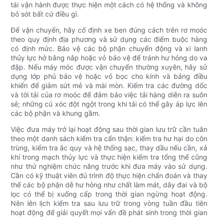
tái vận hành được thực hiện một cách có hệ thống và không
bỏ sót bất cứ điều gì.
Để vận chuyển, hãy cố định xe ben đúng cách trên rơ moóc
theo quy định địa phương và sử dụng các điểm buộc hàng
có định mức. Bảo vệ các bộ phận chuyển động và xi lanh
thủy lực hở bằng nắp hoặc vỏ bảo vệ để tránh hư hỏng do va
đập. Nếu máy móc được vận chuyển thường xuyên, hãy sử
dụng lớp phủ bảo vệ hoặc vỏ bọc cho kính và bảng điều
khiển để giảm sứt mẻ và mài mòn. Kiểm tra các đường dốc
và tời tải của rơ moóc để đảm bảo việc tải hàng diễn ra suôn
sẻ; những cú xóc đột ngột trong khi tải có thể gây áp lực lên
các bộ phận và khung gầm.
Việc đưa máy trở lại hoạt động sau thời gian lưu trữ cần tuân
theo một danh sách kiểm tra cẩn thận: kiểm tra hư hại do côn
trùng, kiểm tra ắc quy và hệ thống sạc, thay dầu nếu cần, xả
khí trong mạch thủy lực và thực hiện kiểm tra tổng thể cũng
như thử nghiệm chức năng trước khi đưa máy vào sử dụng.
Cần có kỹ thuật viên đủ trình độ thực hiện chẩn đoán và thay
thế các bộ phận dễ hư hỏng như chất làm mát, dây đai và bộ
lọc có thể bị xuống cấp trong thời gian ngừng hoạt động.
Nên lên lịch kiểm tra sau lưu trữ trong vòng tuần đầu tiên
hoạt động để giải quyết mọi vấn đề phát sinh trong thời gian