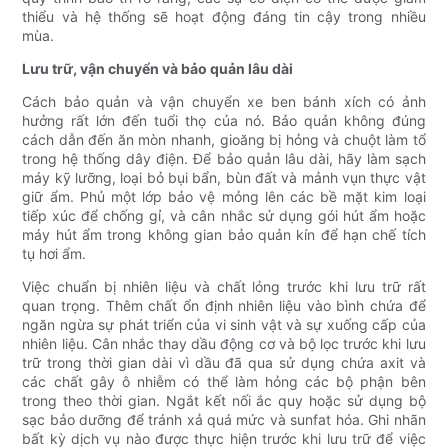
thiểu và hệ thống sẽ hoạt động đáng tin cậy trong nhiều
mùa.
Lưu trữ, vận chuyển và bảo quản lâu dài
Cách bảo quản và vận chuyển xe ben bánh xích có ảnh
hưởng rất lớn đến tuổi thọ của nó. Bảo quản không đúng
cách dẫn đến ăn mòn nhanh, gioăng bị hỏng và chuột làm tổ
trong hệ thống dây điện. Để bảo quản lâu dài, hãy làm sạch
máy kỹ lưỡng, loại bỏ bụi bẩn, bùn đất và mảnh vụn thực vật
giữ ẩm. Phủ một lớp bảo vệ mỏng lên các bề mặt kim loại
tiếp xúc để chống gỉ, và cân nhắc sử dụng gói hút ẩm hoặc
máy hút ẩm trong không gian bảo quản kín để hạn chế tích
tụ hơi ẩm.
Việc chuẩn bị nhiên liệu và chất lỏng trước khi lưu trữ rất
quan trọng. Thêm chất ổn định nhiên liệu vào bình chứa để
ngăn ngừa sự phát triển của vi sinh vật và sự xuống cấp của
nhiên liệu. Cân nhắc thay dầu động cơ và bộ lọc trước khi lưu
trữ trong thời gian dài vì dầu đã qua sử dụng chứa axit và
các chất gây ô nhiễm có thể làm hỏng các bộ phận bên
trong theo thời gian. Ngắt kết nối ắc quy hoặc sử dụng bộ
sạc bảo dưỡng để tránh xả quá mức và sunfat hóa. Ghi nhãn
bất kỳ dịch vụ nào được thực hiện trước khi lưu trữ để việc