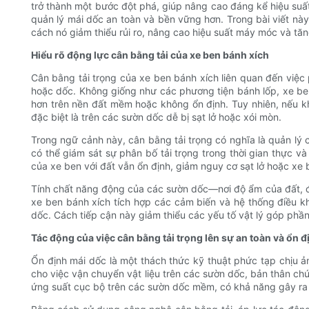
trở thành một bước đột phá, giúp nâng cao đáng kể hiệu suấ
quản lý mái dốc an toàn và bền vững hơn. Trong bài viết này
cách nó giảm thiểu rủi ro, nâng cao hiệu suất máy móc và tă
Hiểu rõ động lực cân bằng tải của xe ben bánh xích
Cân bằng tải trọng của xe ben bánh xích liên quan đến việc 
hoặc dốc. Không giống như các phương tiện bánh lốp, xe ben 
hơn trên nền đất mềm hoặc không ổn định. Tuy nhiên, nếu k
đặc biệt là trên các sườn dốc dễ bị sạt lở hoặc xói mòn.
Trong ngữ cảnh này, cân bằng tải trọng có nghĩa là quản lý c
có thể giám sát sự phân bố tải trọng trong thời gian thực v
của xe ben với đất vẫn ổn định, giảm nguy cơ sạt lở hoặc xe
Tính chất năng động của các sườn dốc—nơi độ ẩm của đất, địa
xe ben bánh xích tích hợp các cảm biến và hệ thống điều k
dốc. Cách tiếp cận này giảm thiểu các yếu tố vật lý góp phầ
Tác động của việc cân bằng tải trọng lên sự an toàn và ổn 
Ổn định mái dốc là một thách thức kỹ thuật phức tạp chịu ả
cho việc vận chuyển vật liệu trên các sườn dốc, bản thân ch
ứng suất cục bộ trên các sườn dốc mềm, có khả năng gây ra 