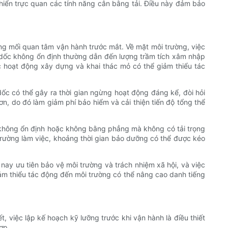
khiển trực quan các tính năng cân bằng tải. Điều này đảm bảo
ững mối quan tâm vận hành trước mắt. Về mặt môi trường, việc
ái dốc không ổn định thường dẫn đến lượng trầm tích xâm nhập
c hoạt động xây dựng và khai thác mỏ có thể giảm thiểu tác
 dốc có thể gây ra thời gian ngừng hoạt động đáng kể, đòi hỏi
n, do đó làm giảm phí bảo hiểm và cải thiện tiến độ tổng thể
ình không ổn định hoặc không bằng phẳng mà không có tải trọng
trường làm việc, khoảng thời gian bảo dưỡng có thể được kéo
nay ưu tiên bảo vệ môi trường và trách nhiệm xã hội, và việc
iảm thiểu tác động đến môi trường có thể nâng cao danh tiếng
t, việc lập kế hoạch kỹ lưỡng trước khi vận hành là điều thiết
ợp.