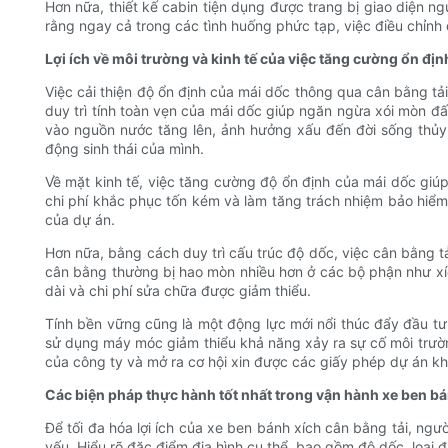
Hơn nữa, thiết kế cabin tiện dụng được trang bị giao diện n
rằng ngay cả trong các tình huống phức tạp, việc điều chỉnh
Lợi ích về môi trường và kinh tế của việc tăng cường ổn đị
Việc cải thiện độ ổn định của mái dốc thông qua cân bằng tả
duy trì tính toàn vẹn của mái dốc giúp ngăn ngừa xói mòn đấ
vào nguồn nước tăng lên, ảnh hưởng xấu đến đời sống thủy 
động sinh thái của mình.
Về mặt kinh tế, việc tăng cường độ ổn định của mái dốc giúp 
chi phí khắc phục tốn kém và làm tăng trách nhiệm bảo hiểm.
của dự án.
Hơn nữa, bằng cách duy trì cấu trúc độ dốc, việc cân bằng tả
cân bằng thường bị hao mòn nhiều hơn ở các bộ phận như xíc
dài và chi phí sửa chữa được giảm thiểu.
Tính bền vững cũng là một động lực mới nổi thúc đẩy đầu tư 
sử dụng máy móc giảm thiểu khả năng xảy ra sự cố môi trường
của công ty và mở ra cơ hội xin được các giấy phép dự án k
Các biện pháp thực hành tốt nhất trong vận hành xe ben bá
Để tối đa hóa lợi ích của xe ben bánh xích cân bằng tải, ngườ
yếu. Hiểu rõ đặc điểm địa hình cụ thể, bao gồm độ dốc, loại 