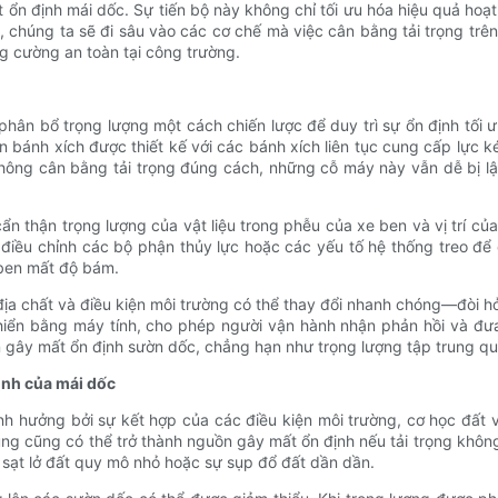
t ổn định mái dốc. Sự tiến bộ này không chỉ tối ưu hóa hiệu quả ho
, chúng ta sẽ đi sâu vào các cơ chế mà việc cân bằng tải trọng trên
ng cường an toàn tại công trường.
phân bổ trọng lượng một cách chiến lược để duy trì sự ổn định tối
bánh xích được thiết kế với các bánh xích liên tục cung cấp lực kéo
hông cân bằng tải trọng đúng cách, những cỗ máy này vẫn dễ bị l
ẩn thận trọng lượng của vật liệu trong phễu của xe ben và vị trí của
à điều chỉnh các bộ phận thủy lực hoặc các yếu tố hệ thống treo để 
 ben mất độ bám.
 chất và điều kiện môi trường có thể thay đổi nhanh chóng—đòi hỏi
hiển bằng máy tính, cho phép người vận hành nhận phản hồi và đưa 
n gây mất ổn định sườn dốc, chẳng hạn như trọng lượng tập trung qu
định của mái dốc
nh hưởng bởi sự kết hợp của các điều kiện môi trường, cơ học đất 
úng cũng có thể trở thành nguồn gây mất ổn định nếu tải trọng khôn
sạt lở đất quy mô nhỏ hoặc sự sụp đổ đất dần dần.