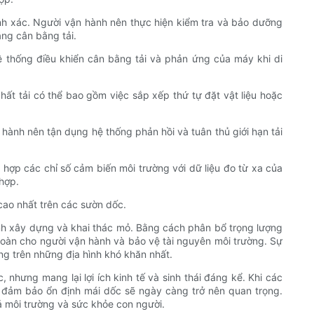
ính xác. Người vận hành nên thực hiện kiểm tra và bảo dưỡng
ăng cân bằng tải.
ệ thống điều khiển cân bằng tải và phản ứng của máy khi di
chất tải có thể bao gồm việc sắp xếp thứ tự đặt vật liệu hoặc
 hành nên tận dụng hệ thống phản hồi và tuân thủ giới hạn tải
t hợp các chỉ số cảm biến môi trường với dữ liệu đo từ xa của
 hợp.
 cao nhất trên các sườn dốc.
ành xây dựng và khai thác mỏ. Bằng cách phân bổ trọng lượng
 toàn cho người vận hành và bảo vệ tài nguyên môi trường. Sự
ằng trên những địa hình khó khăn nhất.
 nhưng mang lại lợi ích kinh tế và sinh thái đáng kể. Khi các
c đảm bảo ổn định mái dốc sẽ ngày càng trở nên quan trọng.
cả môi trường và sức khỏe con người.