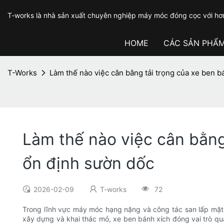
T-works là nhà sản xuất chuyên nghiệp máy móc đóng cọc với hơ
HOME
CÁC SẢN PHẨ
T-Works
Làm thế nào việc cân bằng tải trọng của xe ben bá
Làm thế nào việc cân bằng 
ổn định sườn dốc
2026-02-09
T-works
72
Trong lĩnh vực máy móc hạng nặng và công tác san lấp mặt 
xây dựng và khai thác mỏ, xe ben bánh xích đóng vai trò quan