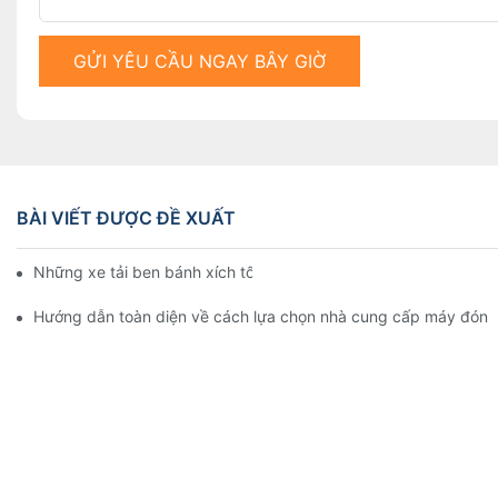
GỬI YÊU CẦU NGAY BÂY GIỜ
BÀI VIẾT ĐƯỢC ĐỀ XUẤT
Những xe tải ben bánh xích tốt nhất trên thị trường hiện nay
Hướng dẫn toàn diện về cách lựa chọn nhà cung cấp máy đóng