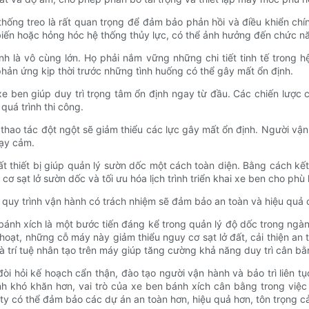
thống treo là rất quan trọng để đảm bảo phản hồi và điều khiển ch
biến hoặc hỏng hóc hệ thống thủy lực, có thể ảnh hưởng đến chức n
h là vô cùng lớn. Họ phải nắm vững những chi tiết tinh tế trong h
phản ứng kịp thời trước những tình huống có thể gây mất ổn định.
g xe ben giúp duy trì trọng tâm ổn định ngay từ đầu. Các chiến lược 
quá trình thi công.
c thao tác đột ngột sẽ giảm thiểu các lực gây mất ổn định. Người vận
hạy cảm.
uất thiết bị giúp quản lý sườn dốc một cách toàn diện. Bằng cách kế
 sạt lở sườn dốc và tối ưu hóa lịch trình triển khai xe ben cho phù
ác quy trình vận hành có trách nhiệm sẽ đảm bảo an toàn và hiệu quả
 bánh xích là một bước tiến đáng kể trong quản lý độ dốc trong ng
hoạt, những cỗ máy này giảm thiểu nguy cơ sạt lở đất, cải thiện an
 và trí tuệ nhân tạo trên máy giúp tăng cường khả năng duy trì cân b
hỏi kế hoạch cẩn thận, đào tạo người vận hành và bảo trì liên tục,
h khó khăn hơn, vai trò của xe ben bánh xích cân bằng trong việ
g ty có thể đảm bảo các dự án an toàn hơn, hiệu quả hơn, tôn trọng 