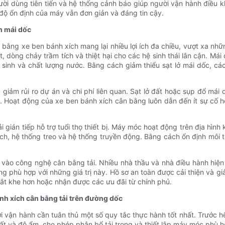
gười dùng tiên tiến và hệ thống cảnh báo giúp người vận hành điều 
 độ ổn định của máy vẫn đơn giản và đáng tin cậy.
nh mái dốc
i bằng xe ben bánh xích mang lại nhiều lợi ích đa chiều, vượt xa nh
t, dòng chảy trầm tích và thiệt hại cho các hệ sinh thái lân cận. M
sinh và chất lượng nước. Bằng cách giảm thiểu sạt lở mái dốc, cá
giảm rủi ro dự án và chi phí liên quan. Sạt lở đất hoặc sụp đổ mái
 Hoạt động của xe ben bánh xích cân bằng luôn dẫn đến ít sự cố hơ
i gián tiếp hỗ trợ tuổi thọ thiết bị. Máy móc hoạt động trên địa h
h, hệ thống treo và hệ thống truyền động. Bằng cách ổn định môi 
vào công nghệ cân bằng tải. Nhiều nhà thầu và nhà điều hành hiện 
 phù hợp với những giá trị này. Hồ sơ an toàn được cải thiện và g
hắt khe hơn hoặc nhận được các ưu đãi từ chính phủ.
nh xích cân bằng tải trên đường dốc
i vận hành cần tuân thủ một số quy tắc thực hành tốt nhất. Trước hế
đất và độ ẩm, cho phép phân bổ tải trọng và thiết lập máy móc phù h