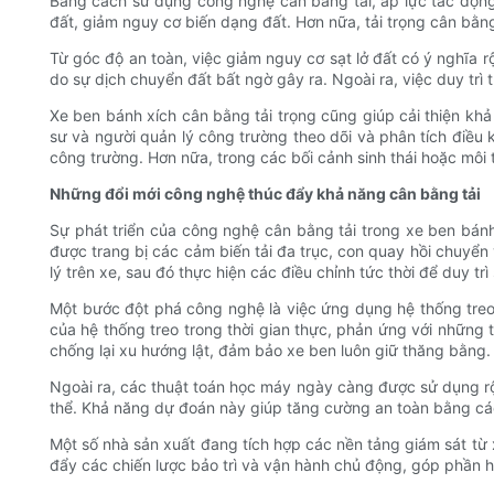
Bằng cách sử dụng công nghệ cân bằng tải, áp lực tác động 
đất, giảm nguy cơ biến dạng đất. Hơn nữa, tải trọng cân bằn
Từ góc độ an toàn, việc giảm nguy cơ sạt lở đất có ý nghĩa r
do sự dịch chuyển đất bất ngờ gây ra. Ngoài ra, việc duy tr
Xe ben bánh xích cân bằng tải trọng cũng giúp cải thiện kh
sư và người quản lý công trường theo dõi và phân tích điều k
công trường. Hơn nữa, trong các bối cảnh sinh thái hoặc môi
Những đổi mới công nghệ thúc đẩy khả năng cân bằng tải
Sự phát triển của công nghệ cân bằng tải trong xe ben bánh 
được trang bị các cảm biến tải đa trục, con quay hồi chuyển
lý trên xe, sau đó thực hiện các điều chỉnh tức thời để duy tr
Một bước đột phá công nghệ là việc ứng dụng hệ thống treo 
của hệ thống treo trong thời gian thực, phản ứng với những t
chống lại xu hướng lật, đảm bảo xe ben luôn giữ thăng bằng.
Ngoài ra, các thuật toán học máy ngày càng được sử dụng rộn
thể. Khả năng dự đoán này giúp tăng cường an toàn bằng cách
Một số nhà sản xuất đang tích hợp các nền tảng giám sát từ x
đẩy các chiến lược bảo trì và vận hành chủ động, góp phần 