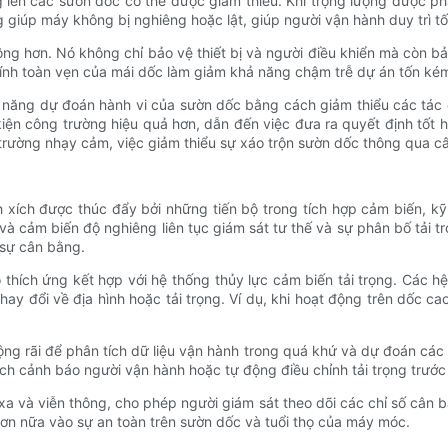
lên các sườn dốc có thể được giảm thiểu. Khi trọng lượng được phâ
g giúp máy không bị nghiêng hoặc lật, giúp người vận hành duy trì t
ộng hơn. Nó không chỉ bảo vệ thiết bị và người điều khiển mà còn b
ì tính toàn vẹn của mái dốc làm giảm khả năng chậm trễ dự án tốn ké
ả năng dự đoán hành vi của sườn dốc bằng cách giảm thiểu các tác 
iện công trường hiệu quả hơn, dẫn đến việc đưa ra quyết định tốt h
 trường nhạy cảm, việc giảm thiểu sự xáo trộn sườn dốc thông qua câ
xích được thúc đẩy bởi những tiến bộ trong tích hợp cảm biến, kỹ t
 và cảm biến độ nghiêng liên tục giám sát tư thế và sự phân bố tải 
ì sự cân bằng.
thích ứng kết hợp với hệ thống thủy lực cảm biến tải trọng. Các h
hay đổi về địa hình hoặc tải trọng. Ví dụ, khi hoạt động trên dốc 
g rãi để phân tích dữ liệu vận hành trong quá khứ và dự đoán các m
 cảnh báo người vận hành hoặc tự động điều chỉnh tải trọng trước 
a và viễn thông, cho phép người giám sát theo dõi các chỉ số cân bằ
hơn nữa vào sự an toàn trên sườn dốc và tuổi thọ của máy móc.