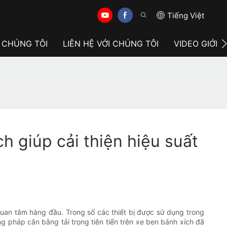
Tiếng Việt
 CHÚNG TÔI
LIÊN HỆ VỚI CHÚNG TÔI
VIDEO GIỚI 
h giúp cải thiện hiệu suất
uan tâm hàng đầu. Trong số các thiết bị được sử dụng trong
ng pháp cân bằng tải trọng tiên tiến trên xe ben bánh xích đã