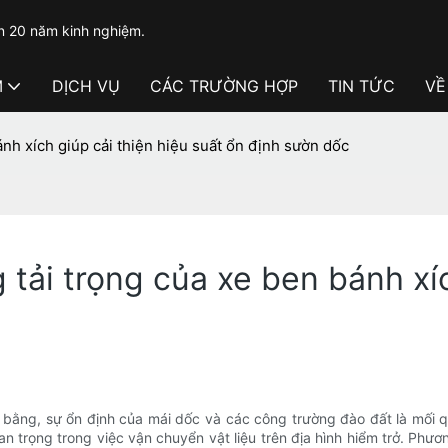
n 20 năm kinh nghiệm.
M
DỊCH VỤ
CÁC TRƯỜNG HỢP
TIN TỨC
VỀ
nh xích giúp cải thiện hiệu suất ổn định sườn dốc
tải trọng của xe ben bánh xíc
bằng, sự ổn định của mái dốc và các công trường đào đất là mối q
 trọng trong việc vận chuyển vật liệu trên địa hình hiểm trở. Phươ