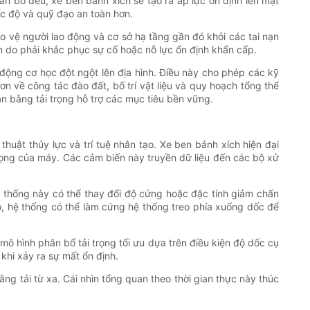
n bổ đều, xe ben bánh xích sẽ tạo ra áp lực ổn định lên mặt
ốc độ và quỹ đạo an toàn hơn.
ảo vệ người lao động và cơ sở hạ tầng gần đó khỏi các tai nạn
m do phải khắc phục sự cố hoặc nỗ lực ổn định khẩn cấp.
động cơ học đột ngột lên địa hình. Điều này cho phép các kỹ
ơn về công tác đào đất, bố trí vật liệu và quy hoạch tổng thể
n bằng tải trọng hỗ trợ các mục tiêu bền vững.
huật thủy lực và trí tuệ nhân tạo. Xe ben bánh xích hiện đại
trọng của máy. Các cảm biến này truyền dữ liệu đến các bộ xử
ệ thống này có thể thay đổi độ cứng hoặc đặc tính giảm chấn
cao, hệ thống có thể làm cứng hệ thống treo phía xuống dốc để
ô hình phân bổ tải trọng tối ưu dựa trên điều kiện độ dốc cụ
khi xảy ra sự mất ổn định.
ng tải từ xa. Cái nhìn tổng quan theo thời gian thực này thúc