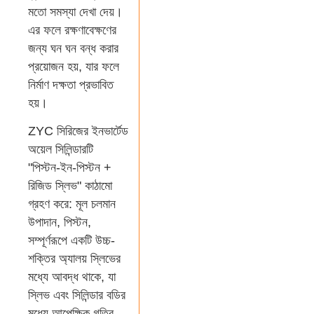
মতো সমস্যা দেখা দেয়।
এর ফলে রক্ষণাবেক্ষণের
জন্য ঘন ঘন বন্ধ করার
প্রয়োজন হয়, যার ফলে
নির্মাণ দক্ষতা প্রভাবিত
হয়।
ZYC সিরিজের ইনভার্টেড
অয়েল সিলিন্ডারটি
"পিস্টন-ইন-পিস্টন +
রিজিড স্লিভ" কাঠামো
গ্রহণ করে: মূল চলমান
উপাদান, পিস্টন,
সম্পূর্ণরূপে একটি উচ্চ-
শক্তির অ্যালয় স্লিভের
মধ্যে আবদ্ধ থাকে, যা
স্লিভ এবং সিলিন্ডার বডির
মধ্যে আপেক্ষিক গতির