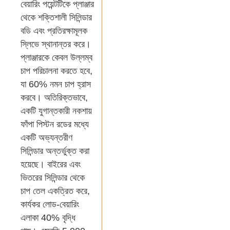
বেয়ারিং পয়েন্টটিকে প্লাঞ্জার
থেকে শক্তিশালী সিলিন্ডার
বডি এবং প্রতিরক্ষামূলক
স্লিভে স্থানান্তর করে।
প্লাঞ্জারকে কেবল উল্লম্ব
চাপ পরিচালনা করতে হবে,
যা 60% নমন চাপ হ্রাস
করবে। অতিরিক্তভাবে,
একটি যুগান্তকারী নকশায়
ফাঁপা পিস্টন রডের মধ্যে
একটি অভ্যন্তরীণ
সিলিন্ডার অন্তর্ভুক্ত করা
হয়েছে। বাইরের এবং
ভিতরের সিলিন্ডার থেকে
চাপ তেল একত্রিত করে,
কার্যকর লোড-বেয়ারিং
এলাকা 40% বৃদ্ধি