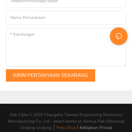
Telepon/WhatsApp/Skype
Nama Perusahaan
Kandungan
KIRIM PERTANYAAN SEKARANG
Hak Cipta © 2026 Changsha Tianwei Engineering Machinery
Manufacturing Co.,Ltd - www.t-works.cc Semua Hak Dilindungi
|
Peta Situs
|
Kebijakan Privasi
Undang-Undang.