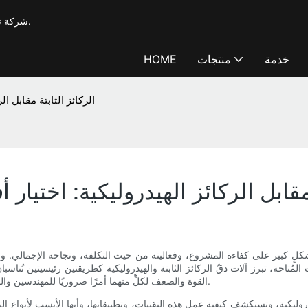
شركة T-works، شركة تصنيع محترفة لآلات الحفر والتدعيم بخبرة تزيد عن 20 عامًا.
خدمة
منتجات
HOME
الركائز الثابتة مقابل ا
 مقابل الركائز الهيدروليكية: اختيار
شكلٍ كبير على كفاءة المشروع، وفعاليته من حيث التكلفة، ونجاحه الإجمالي. وعند
المُتاحة، تبرز آلات دقّ الركائز الثابتة والهيدروليكية كطريقتين رئيسيتين تُناس
القوة والضعف لكلٍّ منهما أمرًا ضروريًا للمهندسين والمقاولين ومديري المشاريع الذين يسعون إلى تحسين عمليات دقّ الركائز.
لهيدروليكية، وتستكشف كيفية عمل هذه التقنيات، وتطبيقاتها، وأيها الأنسب لأنو