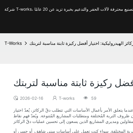
لركائز الهيدروليكية: اختيار أفضل ركيزة ثابتة مناسبة لتربتك
T-Works
 أفضل ركيزة ثابتة مناسبة لتربتك
2026-02-16
T-works
59
ما يتعلق الأمر بأعمال الأساسات التي تتطلب دقّ الركائز، يُعدّ اختيار
بان ظروف التربة المُختلفة ومتطلبات المشاريع المُتنوعة. ويُعدّ فهم نقاط
اع التربة المختلفة. سواء كنت تعمل على أساسات مبنى شاهق، أو جسر، أو