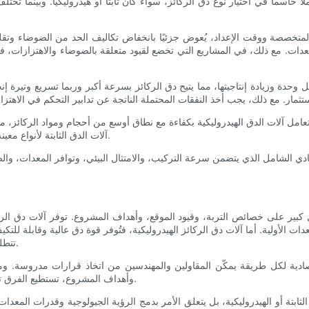
ً حاسماً في اختيار نوع دقّ الركائز، سواءً كان ثابتاً أو هيدروليكياً. وبينما تخ
دات المتخصصة ووقت الإعداد، يُعوض جزئيًا بانخفاض تكاليف الحد من الضوضاء و
معدات. مع ذلك، في المشاريع التي تخضع لقيود متعلقة بالضوضاء والاهتزازات، فإ
لكل وحدة وزيادة إنتاجيتها، مما يتيح دق الركائز بسرعة أكبر وربما تسريع وتيرة
تتعامل آلات الدق الهيدروليكية بكفاءة مع نطاق أوسع من أحجام ومواد الركائز
آلات الدق الثابتة لأنواع معينة من الركائز التي تتطلب تحكمًا بطيئًا أو إحداث أقل قدر من الاضطراب.
ادي الشامل الذي يتضمن سرعة التركيب، والامتثال البيئي، وتوافر المعدات، والصيان
ل كبير على خصائص التربة، وقيود الموقع، وأهداف المشروع. توفر آلات دق الركائز 
لأولية. أما آلات دق الركائز الهيدروليكية، فتُوفر قوة دق عالية وقابلة للتكيف، 
تتطلب إدارة دقيقة للاهتزازات والضوضاء، وصيانة دورية للنظام الهيدروليكي.
 الاقتصادية لكل طريقة يمكّن المقاولين والمهندسين من اتخاذ قرارات مدروسة
وأهداف المشروع، تستطيع الفرق تحسين كفاءة البناء، وتقليل المخاطر، وضمان السلامة الإنشائية للأساس.
 الثابتة أو الهيدروليكية، بل يتعلق الأمر بدمج الرؤية الجيولوجية وقدرات المعد