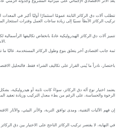
يُعدّ الأثر الاقتصادي الإجمالي على ميزانية المشروع وجدوله الزمني عاملا
تتطلب آلات دق الركائز الثابتة عمومًا استثمارًا أوليًا أكبر في المع
تركيب الركائز الأبطأ نسبيًا إلى زيادة ساعات العمل وفترات استئجار ال
تتميز آلات دق الركائز الهيدروليكية عادةً بانخفاض تكاليفها الرأسمالية 
الاستثمار. مع ذلك، يجب أخذ النفقات المحتملة الناتجة عن تدابير التحكم في الاهتزازات، وصيانة المكونات الهيدروليكية، والامتثال للوائح البيئية في الحسبان.
ثمة جانب اقتصادي آخر يتعلق بنوع وطول الركائز المستخدمة. غالبًا ما 
باختصار، نادراً ما يُبنى القرار على تكاليف الشراء فقط. فالتحليل الاقتص
يعتمد اختيار نوع آلة دق الركائز، سواءً كانت ثابتة أو هيدروليكية، بشك
الرخوة والحساسة، على الرغم من بطء معدل التركيب وزيادة تعقيد المعدات ا
إن فهم الآليات التقنية، ومدى توافق التربة، والأثر البيئي، والآثار
في النهاية، لا يقتصر تركيب الركائز الناجح على الاختيار بين دق الركائز