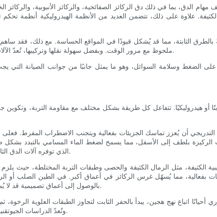
 مهام الدق، بما في ذلك دق الركائز الصفائحية، والركائز الأنبوبية، والركائز ال
كثيفة. علاوة على ذلك، تتضمن العديد من الأنظمة الهيدروليكية أنظمة تحكم ت
ةً بالطرق الثابتة، مما قد يُشكل قيودًا في المواقع الحساسة. مع ذلك، فقد ساه
ملحوظ مع مرور الوقت. وبفضل سهولة نقلها وتركيبها، تُعدّ الآلات الهيدروليكية خيارًا مُفضلاً للعديد من مشاريع البناء المتوسطة والكبيرة.
على الضغط وسلامة السوائل، وهو ما يمثل جانبًا من جوانب الصيانة التي يجب 
تًا أو هيدروليكيًا. تتفاعل كل طريقة بشكل مختلف مع مقاومة التربة، وتكوين جزي
مال التدريجي أن يُعزز تماسك الجزيئات بفعالية ويتجنب الاضطراب المفرط. فعلى
ثابت الركيزة بلطف إلى الأسفل، مما يسمح لضغط الماء المسامي بالتبدد بشكل ط
الذي توفره آلات الدق الثابتة، مما يمنع حدوث انهيارات القص أو حركة التربة الجانبية حول الركائز.
لحبيبية الكثيفة، مثل الرمال الكثيفة والحصى وطبقات التربة المختلطة، حيث يلزم 
زيئات بفعالية، مما يُسهّل غرس الركائز في أعماق أكبر. في الطين الصلب أو ال
بالوصول إلى أعماق تصميمية قد لا يُمكن بلوغها أحيانًا بالقوة الساكنة وحدها، وذلك خلال فترات زمنية معقولة.
انًا اتباع نهج هجين، يبدأ بالحفر الثابت لتجاوز الطبقات العلوية الرخوة، ثم 
وتُعدّ الدراسات الجيوتقنية التفصيلية ضرورية لتحديد خصائص هذه التربة قبل اختيار طريقة الحفر.