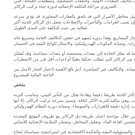
تلف تكاليف المعدات الأولية، والنفقات التشغيلية، ومتطلبات العمالة، فمن
الضروري مراعاة التكلفة الإجمالية لدورة حياة تركيب الركائز.
تقليل مخاطر الأضرار التي قد تلحق بالعقارات المجاورة. قد تؤدي سرعة
ن تجنب الغرامات والتأخيرات والإصلاحات يجعل دق الركائز الثابتة أكثر
فعالية من حيث التكلفة على المدى الطويل.
 إنجاز المشاريع. وهذا بدوره يُسهم في خفض التكاليف العامة وتسريع عائد
، مما قد يقلل الحاجة إلى معدات متخصصة أو معدات مساعدة. وقد تُفضّل
ة، والتكاليف غير المباشرة، أمرٌ بالغ الأهمية لاختيار الخيار الأمثل من
الناحية المالية للمشروع.
ملخص
الثابتة طريقةً دقيقةً وهادئةً تقلل من التأثير البيئي، وتناسب التربة
وهي مثالية للتربة الأكثر كثافة، وتتميز بسرعة تركيب الركائز، إلا أنها
. ومن خلال مواءمة اختيار طريقة دق الركائز مع ظروف الموقع المحددة
ات والمسؤولية البيئية والحكمة الاقتصادية في استراتيجية متماسكة لنجاح