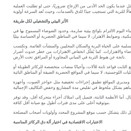
أمثل عندما يكون الحد الأدنى من الإزعاج ضروريًا، حتى لو تطلبت العملية
الأثر البيئي والتشغيلي لكل طريقة
 البناء اليوم الالتزام بلوائح بيئية صارمة، وحدود الضوضاء المسموح بها في
ثار السلبية على الحياة البرية والسكان المحليين والمنشآت القائمة. وتكتسب
وضاء والاهتزازات. كما يُقلّل انخفاض الاهتزازات من خطر حدوث أضرار
ناتجة عن هبوط التربة في المباني المجاورة أو المرافق تحت الأرض.
ع الثابت قواعد ثابتة للآلات، وأحيانًا منصات متخصصة للركائز الطويلة أو
ين ومديري المواقع تطبيق إجراءات تخفيفية مثل حواجز الصوت، وأجهزة
. أما الأنظمة الثابتة، فتميل إلى امتلاك أجزاء متحركة أقل، وقد توفر
موثوقية أعلى على مدى فترات أطول مع صيانة أقل كثافة.
الاعتبارات الاقتصادية في اختيار آلة دق الركائز المناسبة