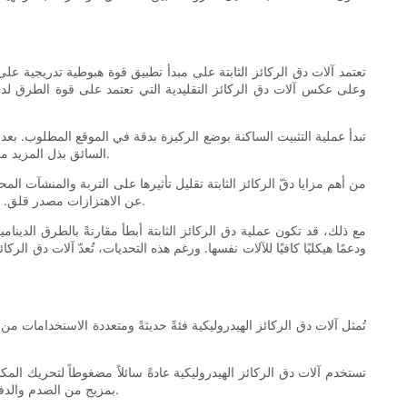
تعتمد آلات دق الركائز الثابتة على مبدأ تطبيق قوة هبوطية تدريجية ع
وعلى عكس آلات دق الركائز التقليدية التي تعتمد على قوة الطرق لدق ا
تبدأ عملية التثبيت الساكنة بوضع الركيزة بدقة في الموقع المطلوب. بعد
السائق بذل المزيد من القوة للوصول إلى العمق المطلوب. هذه الطريقة تدريجية ويمكن التحكم بها بدقة، مما يسمح للمشغلين بمراقبة الهبوط والمقاومة في الوقت الفعلي.
من أهم مزايا دقّ الركائز الثابتة تقليل تأثيرها على التربة والمنشآت ال
عن الاهتزازات مصدر قلق. إضافةً إلى ذلك، غالبًا ما تكون آلات الدقّ الثابتة أقل ضجيجًا مقارنةً بطرق الدقّ التقليدية، مما يقلل من التلوث الضوضائي في المناطق المأهولة بالسكان.
مع ذلك، قد تكون عملية دق الركائز الثابتة أبطأ مقارنةً بالطرق الدينا
ودعمًا هيكليًا كافيًا للآلات نفسها. ورغم هذه التحديات، تُعدّ آلات دق ا
تُمثل آلات دق الركائز الهيدروليكية فئةً حديثةً ومتعددة الاستخدامات 
تستخدم آلات دق الركائز الهيدروليكية عادةً سائلاً مضغوطاً لتحريك الم
بمزيج من الصدم والدفع الثابت. تتيح إمكانية التحكم في الأنظمة الهيدروليكية للمشغلين ضبط سرعة الدق وقوته وتواتره، بما يتناسب مع ظروف التربة المختلفة ومواد الركائز.