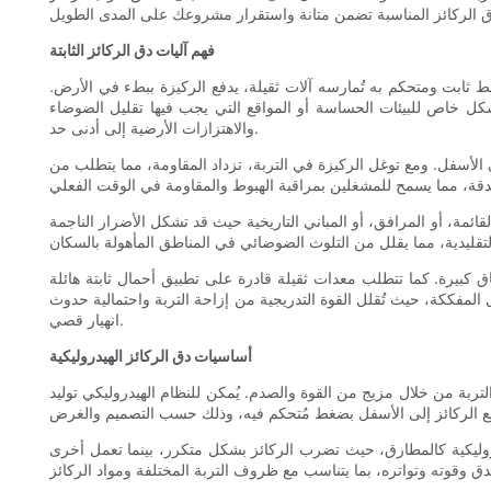
فهم آليات دق الركائز الثابتة
ط ثابت ومتحكم به تُمارسه آلات ثقيلة، يدفع الركيزة ببطء في الأرض.
 بشكل خاص للبيئات الحساسة أو المواقع التي يجب فيها تقليل الضوضاء
والاهتزازات الأرضية إلى أدنى حد.
ى الأسفل. ومع توغل الركيزة في التربة، تزداد المقاومة، مما يتطلب من
لقائمة، أو المرافق، أو المباني التاريخية حيث قد تشكل الأضرار الناجمة
ماق كبيرة. كما تتطلب معدات ثقيلة قادرة على تطبيق أحمال ثابتة هائلة
مال المفككة، حيث تُقلل القوة التدريجية من إزاحة التربة واحتمالية حدوث
انهيار قصي.
أساسيات دق الركائز الهيدروليكية
لتربة من خلال مزيج من القوة والصدم. يُمكن للنظام الهيدروليكي توليد
لهيدروليكية كالمطارق، حيث تضرب الركائز بشكل متكرر، بينما تعمل أخرى