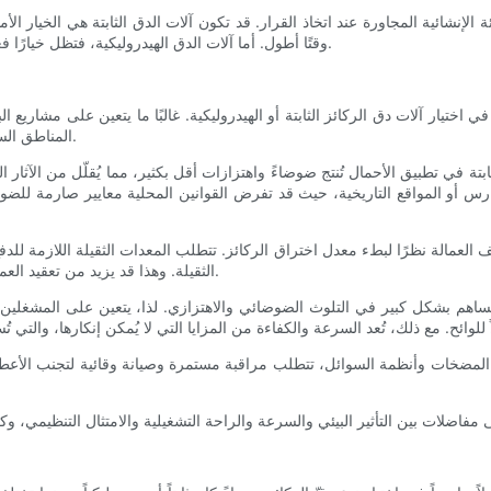
ة الإنشائية المجاورة عند اتخاذ القرار. قد تكون آلات الدق الثابتة هي الخيار ال
وقتًا أطول. أما آلات الدق الهيدروليكية، فتظل خيارًا فعالًا للتربة التي تستجيب جيدًا للدق بالصدمات، وحيث تُعد السرعة أولوية.
ا في اختيار آلات دق الركائز الثابتة أو الهيدروليكية. غالبًا ما يتعين على مشاريع
المناطق السكنية، وضوابط الاهتزاز، لا سيما في المناطق الحضرية أو الحساسة بيئيًا.
يئة والثابتة في تطبيق الأحمال تُنتج ضوضاءً واهتزازات أقل بكثير، مما يُقلّل من الآ
ارس أو المواقع التاريخية، حيث قد تفرض القوانين المحلية معايير صارمة للض
يف العمالة نظرًا لبطء معدل اختراق الركائز. تتطلب المعدات الثقيلة اللازمة للدف
الثقيلة. وهذا قد يزيد من تعقيد العمليات اللوجستية، لا سيما في المواقع الحضرية الضيقة أو المناطق النائية.
ا تُساهم بشكل كبير في التلوث الضوضائي والاهتزازي. لذا، يتعين على المشغل
لى المضخات وأنظمة السوائل، تتطلب مراقبة مستمرة وصيانة وقائية لتجنب الأعطال