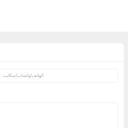
الهاتف/واتساب/سكايب