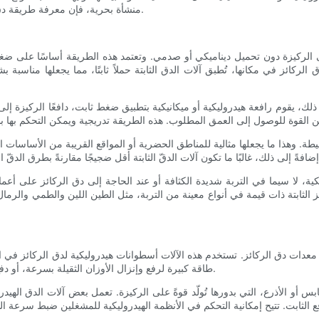
منشأة بحرية، فإن معرفة طريقة دق الركائز المناسبة تضمن متانة واستقرار مشروعك على المدى الطويل.
لى الركيزة دون تحميل ديناميكي أو صدمي. وتعتمد هذه الطريقة أساسًا على ضغ
لركائز في مكانها، تُطبق آلات الدق الثابتة حملاً ثابتًا، مما يجعلها مناسبة
 ذلك، يقوم رافعة هيدروليكية أو ميكانيكية بتطبيق ضغط ثابت، دافعًا الركيزة إل
محيطة. وهذا ما يجعلها مثالية للمناطق الحضرية أو المواقع القريبة من الأساسات ا
ميكية، لا سيما في التربة شديدة الكثافة أو عند الحاجة إلى دق الركائز على أع
لركائز الثابتة ذات قيمة في أنواع معينة من التربة، مثل الطين اللين والطمي والر
من معدات دق الركائز. تستخدم هذه الآلات أسطوانات هيدروليكية لدق الركائز في ا
طاقة كبيرة لرفع وإنزال الأوزان الثقيلة بسرعة، أو دفع الركائز إلى الأسفل بضغط مُتحكم فيه، وذلك حسب التصميم والغرض.
كابس أو الأذرع، التي بدورها تُولّد قوةً على الركيزة. تعمل بعض آلات الدق ا