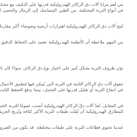
من أهم مزايا آلات دق الركائز الهيدروليكية قدرتها على التكيف مع مختلف
في أنواع التربة المختلفة، من الطين المتماسك إلى الرمال والحصى ال
تُنتج آلات دق الركائز الهيدروليكية اهتزازات أرضية وضوضاء أكثر مقارن
من المهم ملاحظة أن الأنظمة الهيدروليكية تعتمد على الحفاظ الدقيق 
تؤثر ظروف التربة بشكل كبير على اختيار نوع دق الركائز، سواءً كان ثاب
تتفوق آلات دق الركائز الثابتة في التربة التي يُمكن فيها لتطبيق الأح
في انتفاخ التربة أو تقليل قدرتها على التحمل، بينما يدفع الضغط ال
في المقابل، تُعدّ آلات دقّ الركائز الهيدروليكية أنسب عمومًا للتربة ا
للمطارق الهيدروليكية أن تُفتّت طبقات التربة الأكثر كثافة وتُزيح الج
عندما تحتوي قطاعات التربة على طبقات مختلطة، قد يكون من الضروري أحي