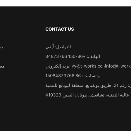
CONTACT US
للتواصل: آيفي
دق
الهاتف: +86-150 84873766
info@t-work
،
ivy@t-works.cc
بريد إلكتروني:
مطر
واتساب: +86 15084873766
العنوان: رقم 21، طريق يونغيانغ، منطقة ليويانغ للتنمية
الية التقنية، تشانغشا، هونان، الصين 410323