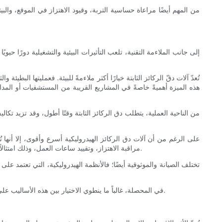
من المهم أيضًا مراعاة حساسية التربة، وقيود الاهتزاز في الموقع، والبيئ
إلى جانب الملاءمة التقنية، تلعب التأثيرات البيئية والتشغيلية دورًا حيويً
تُعدّ آلات دقّ الركائز الثابتة خيارًا أكثر ملاءمةً للبيئة. فعمليتها البط
هذه الميزة أهميةً خاصةً في المشاريع القريبة من المستشفيات أو المد
من الناحية العملية، يتطلب دق الركائز الثابتة وقتًا أطول، وقد تزيد تكال
على الرغم من أن آلات دق الركائز الهيدروليكية أسرع وأقوى، إلا أنه
مراقبة الاهتزاز، وتقييد ساعات العمل، وذلك امتثالاً للوائح. مع ذلك، تُعد السرعة والكفاءة من المزايا التي لا يُمكن إنكارها، والتي تُساهم بشكل ملحوظ في تقليص مدة المشاريع وخفض التكاليف الإجمالية.
تختلف الصيانة والموثوقية أيضًا؛ فالأنظمة الهيدروليكية، التي تعتمد ع
في المحصلة، غالباً ما ينطوي الاختيار بين هذه الأساليب على مفاضلات بين التأثير البيئي والسرعة والراحة التشغيلية والامتثال التنظيمي، وكل ذلك يتشكل حسب موقع المشروع المحدد وأولويات أصحاب المصلحة.