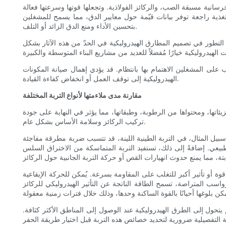
خرسانية مسبقة الصب، والركائز الفولاذية. وتجعلها قوتها وسرعتها فعالة
غذية راجعة توفر بيانات قيّمة حول معايير الدق، مما يسمح للمشغلين
بتحسين الأداء ومنع الدق الزائد أو التلف.
م التطور في تصميم المطارق الهيدروليكية في الحدّ من هذه الآثار بشكل
على المشغلين الاهتمام بها بانتظام. قد يؤدي إهمال صيانة المكونات
الهيدروليكية إلى توقف العمل أو انخفاض كفاءة القيادة.
مقارنة مدى ملاءمتها لأنواع التربة المختلفة
ئاتها، ومحتواها من الرطوبة، وطبقاتها، مما يؤثر في النهاية على جودة
تركيب الركائز وسلامة الأساس بشكل عام.
 سبيل المثال، في التربة الطينية اللينة، قد تتسبب ضربة مطرقة مفاجئة
بيعي. إضافةً إلى ذلك، تستفيد التربة المتماسكة من الاختراق السلس
قوة أو تأثير أكبر للتغلب على المقاومة بسرعة. يُمكن للحركة الإيقاعية
رواسب المتراصة، تسمح الطاقة الناتجة عن التأثير الهيدروليكي للركائز
يتحول إلى الطرق الهيدروليكية عند الوصول إلى المناطق الأكثر كثافة.